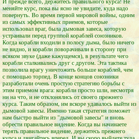
И прежде всего, держитесь правильного курса! Не
меняйте курс, пока вы ясно не увидите, куда надо
повернуть. Во время первой мировой войны, одним
из самых эффективных приемов, которые
использовал враг, была дымовая завеса, которую
устраивали перед группой кораблей союзников.
Когда корабли входили в полосу дыма, было ничего
не видно, и корабли поворачивали в сторону при
всяком звуке (даже кажущемся), в результате чего
корабли сталкивались друг с другом. Эта тактика
позволила врагу уничтожить больше кораблей, чем
с помощью торпед. В конце концов союзники
разработали очень простую стратегию борьбы с
этим приемом врага: корабли просто шли, несмотря
ни на что, и не отклонялись от своего прежнего
курса. Таким образом, им вскоре удавалось выйти из
дымовой завесы. Именно такая стратегия поможет
нам быстро выйти из "дымовой завесы" и вновь
обрести правильное видение. Когда вы начинаете
терять правильное видение, держитесь прежнего
курса и двигайтесь вперед. И вы скоро выйдете туда,