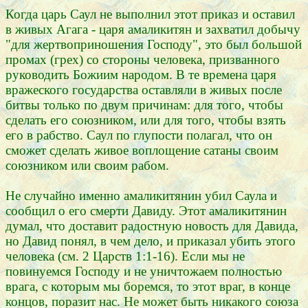
Когда царь Саул не выполнил этот приказ и оставил
в живых Агага - царя амаликитян и захватил добычу
"для жертвоприношения Господу", это был большой
промах (грех) со стороны человека, призванного
руководить Божиим народом. В те времена царя
вражеского государства оставляли в живых после
битвы только по двум причинам: для того, чтобы
сделать его союзником, или для того, чтобы взять
его в рабство. Саул по глупости полагал, что он
сможет сделать живое воплощение сатаны своим
союзником или своим рабом.
Не случайно именно амаликитянин убил Саула и
сообщил о его смерти Давиду. Этот амаликитянин
думал, что доставит радостную новость для Давида,
но Давид понял, в чем дело, и приказал убить этого
человека (см. 2 Царств 1:1-16). Если мы не
повинуемся Господу и не уничтожаем полностью
врага, с которым мы боремся, то этот враг, в конце
концов, поразит нас. Не может быть никакого союза