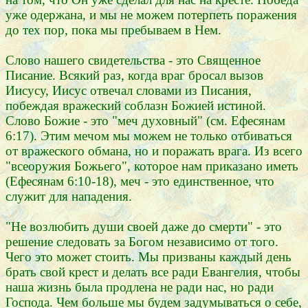
уже одержана, и мы не можем потерпеть поражения
до тех пор, пока мы пребываем в Нем.
Слово нашего свидетельства - это Священное
Писание. Всякий раз, когда враг бросал вызов
Иисусу, Иисус отвечал словами из Писания,
побеждая вражеский соблазн Божией истиной.
Слово Божие - это "меч духовный" (см. Ефесянам
6:17). Этим мечом мы можем не только отбиваться
от вражеского обмана, но и поражать врага. Из всего
"всеоружия Божьего", которое нам приказано иметь
(Ефесянам 6:10-18), меч - это единственное, что
служит для нападения.
"Не возлюбить души своей даже до смерти" - это
решение следовать за Богом независимо от того.
Чего это может стоить. Мы призваны каждый день
брать свой крест и делать все ради Евангелия, чтобы
наша жизнь была продлена не ради нас, но ради
Господа. Чем больше мы будем задумываться о себе,