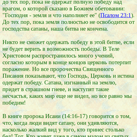
до тех пор, пока не одержат полную победу над
врагом, о которой сказано в Божием обетовании:
"Господня - земля и что наполняет ее" (
Псалом 23:1
).
До тех пор, пока земля полностью не освободится от
господства сатаны, наша битва не кончена.
Никто не сможет одержать победу в этой битве, если
не будет верить в возможность победы. В Теле
Христовом распространилось много учений,
согласно которым в конце концов церковь потерпит
поражение. Но все пророчества Священного
Писания показывают, что Господь, Церковь и истина
одержат победу. Сатана, изгнанный на землю,
придет в страшном гневе, и наступят такие
несчастья, каких мир еще не видел, но все равно мы
победим!
В книге пророка Исаии (14:16-17) говорится о том,
что, когда люди видят сатану, они удивляются,
насколько жалкий вид у того, кто принес столько
бед! Тот, Кто живет даже в самом малом из святых,