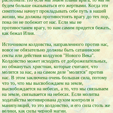
будем больше оказываться его жертвами. Когда эти
симптомы начнут прокладывать себе путь в нашей
жизни, мы должны противостоять врагу до тех пор,
пока он не побежит от нас. Если мы не
противостанем врагу, то нам самим придется бежать,
как бежал Илия.
Источником колдовства, направленного против нас,
вовсе не обязательно должны быть сатанинские
секты или действия колдунов "Нового Века".
Колдовство может исходить от доброжелательных,
но обманутых христиан, которые считают, что
молятся за нас, а на самом деле "молятся" против
нас. В этом заключена очень большая сила, потому
что то, что мы высвобождаем на земле,
высвобождается на небесах, а то, что мы связываем
на земле, связывается на небесах. Если молитва
ходатайства мотивирована духом контроля и
манипуляций, то это колдовство, и его сила столь же
велики, как силы черной магии.