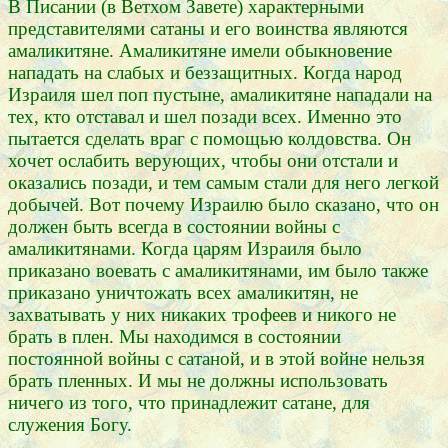
В Писании (в Ветхом Завете) характерными
представителями сатаны и его воинства являются
амаликитяне. Амаликитяне имели обыкновение
нападать на слабых и беззащитных. Когда народ
Израиля шел поп пустыне, амаликитяне нападали на
тех, кто отставал и шел позади всех. Именно это
пытается сделать враг с помощью колдовства. Он
хочет ослабить верующих, чтобы они отстали и
оказались позади, и тем самым стали для него легкой
добычей. Вот почему Израилю было сказано, что он
должен быть всегда в состоянии войны с
амаликитянами. Когда царям Израиля было
приказано воевать с амаликитянами, им было также
приказано уничтожать всех амаликитян, не
захватывать у них никаких трофеев и никого не
брать в плен. Мы находимся в состоянии
постоянной войны с сатаной, и в этой войне нельзя
брать пленных. И мы не должны использовать
ничего из того, что принадлежит сатане, для
служения Богу.