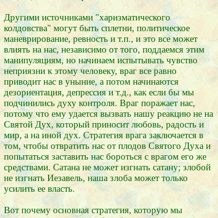
Другими источниками "харизматического
колдовства" могут быть сплетни, политическое
маневрирование, ревность и т.п., и это все может
влиять на нас, независимо от того, поддаемся этим
манипуляциям, но начинаем испытывать чувство
неприязни к этому человеку, враг все равно
приводит нас в уныние, а потом начинаются
дезориентация, депрессия и т.д., как если бы мы
подчинились духу контроля. Враг поражает нас,
потому что ему удается вызвать нашу реакцию не на
Святой Дух, который приносит любовь, радость и
мир, а на иной дух. Стратегия врага заключается в
том, чтобы отвратить нас от плодов Святого Духа и
попытаться заставить нас бороться с врагом его же
средствами. Сатана не может изгнать сатану; злобой
не изгнать Иезавель, наша злоба может только
усилить ее власть.
Вот почему основная стратегия, которую мы