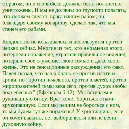
с врагом; он и его войско должны быть полностью
уничтожены. И мы не должны по глупости полагать,
что сможем сделать врага нашим рабом; он,
благодаря своему коварству, сделает так, что мы
станем его рабами.
Колдовство использовалось и используется против
церкви сейчас. Многие из тех, кто не замечал этого,
потерпели поражение, утратили правильное видение,
потеряли свое служение, свою семью и даже свою
жизнь. Это не сенсационные рассуждения: это факт.
Павел сказал, что наша брань не против плоти и
крови, но "против начальств, против властей, против
мироправителей тьмы века сего, против духов злобы
поднебесных" (Ефесянам 6:12). Мы вступаем в
рукопашную битву. Враг хочет бороться с нами
врукопашную. Если мы решим не бороться с ним,
то мы будем тут же поражены! У христианина, если
он хочет выжить, нет выбора: вести или не вести
духовную войну.