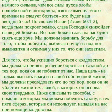
намного сильнее, чем все силы духов злобы
поднебесной и антихриста, взятые вместе. Этого
времени не следует бояться - это будет наш
звездный час! По словам Исаии (Исаия 60:1-2),
когда тьма покроет землю, слава Господня снизойдет
на людей Божиих. Во тьме Божия слава на нас будет
сиять еще ярче. Мы должны начинать борьбу для
того, чтобы победить, выбивая почву из-под ног
амаликитян и отнимая у них то, что они захватили.
Для того, чтобы успешно бороться с колдовством,
мы должны принять решение бороться с сатаной до
тех пор, пока он не побежит от нас. Наша цель - не
только выгнать врага из нашей собственной жизни;
мы должны преследовать его до тех пор, пока он не
уйдет из жизни тех людей, в которых он основал
свою твердыню. Ниже описаны те способы, с
помощью которых мы можем победить сатану, в тех
пяти сферах, которые он использует, нападая на нас
при помощи колдовства.