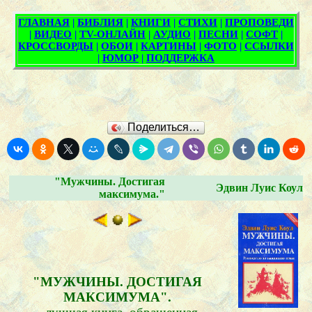
Поделиться…
"Мужчины. Достигая
Эдвин Луис Коул
максимума."
"МУЖЧИНЫ. ДОСТИГАЯ
МАКСИМУМА".