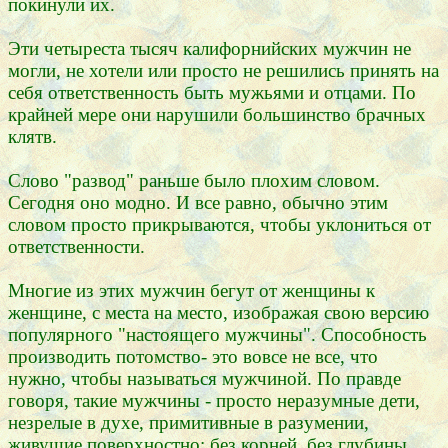
покинули их.
Эти четыреста тысяч калифорнийских мужчин не
могли, не хотели или просто не решились принять на
себя ответственность быть мужьями и отцами. По
крайней мере они нарушили большинство брачных
клятв.
Слово "развод" раньше было плохим словом.
Сегодня оно модно. И все равно, обычно этим
словом просто прикрываются, чтобы уклониться от
ответственности.
Многие из этих мужчин бегут от женщины к
женщине, с места на место, изображая свою версию
популярного "настоящего мужчины". Способность
производить потомство- это вовсе не все, что
нужно, чтобы называться мужчиной. По правде
говоря, такие мужчины - просто неразумные дети,
незрелые в духе, примитивные в разумении,
живущие поверхностно: без корней, без глубины,