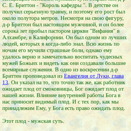
С. Е. Бриттон - "Король кафедры ". В детстве он
получил серьезную травму, и поэтому его рост был
около полутора метров. Несмотря на свою фигуру,
д-р Бриттон был настоящим мужчиной, и он более
сорока лет пробыл пастором церкви "Вифания" в
Алхамбре, в Калифорнии. Он был одним из лучших
людей, которых я когда-либо знал. Всю жизнь по
ночам его мучили страшные боли, однако ему
удалось верно и замечательно воспитать чудесных
мужей Божьих и видеть как они создавали большие
всемирные служения. В одно из воскресении д-р
Бриттен проповедовал из
Евангелия от Луки, глава
13
. Он указал на то, что точно так же, как работник
ожидает плод от смоковницы, Бог ожидает плод от
нашей жизни. Влияние внутренней работы Бога в
нас приносит видимый плод. И с тех пор, как мы
принадлежим Ему, у Бога есть право ожидать плод.
Этот плод - мужская суть.