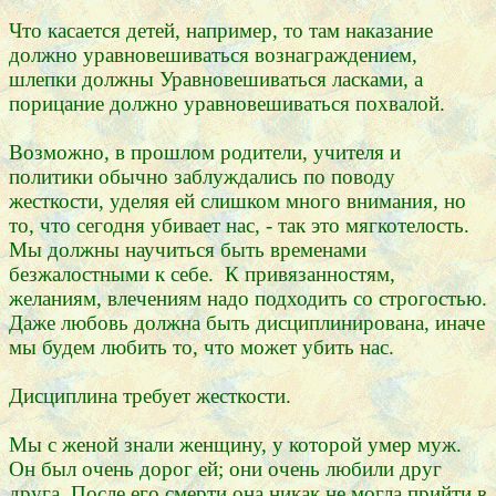
Что касается детей, например, то там наказание
должно уравновешиваться вознаграждением,
шлепки должны Уравновешиваться ласками, а
порицание должно уравновешиваться похвалой.
Возможно, в прошлом родители, учителя и
политики обычно заблуждались по поводу
жесткости, уделяя ей слишком много внимания, но
то, что сегодня убивает нас, - так это мягкотелость.
Мы должны научиться быть временами
безжалостными к себе. К привязанностям,
желаниям, влечениям надо подходить со строгостью.
Даже любовь должна быть дисциплинирована, иначе
мы будем любить то, что может убить нас.
Дисциплина требует жесткости.
Мы с женой знали женщину, у которой умер муж.
Он был очень дорог ей; они очень любили друг
друга. После его смерти она никак не могла прийти в