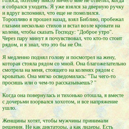
голоса, поэтому никто ничего мне не ответил, когда
я собрался уходить. Я уже взялся за дверную ручку
и вдруг вспомнил, что еще не помолился.
Торопливо я прошел назад, взял Библию, пробежал
глазами несколько стихов и встал возле кровати на
колени, чтобы сказать Господу: "Доброе утро".
Через пару минут я почувствовал, что кто-то стоит
рядом, и я знал, что это бы не Он.
Я медленно поднял голову и посмотрел на жену,
которая стояла рядом со мной. Она благожелательно
смотрела на меня, стоящего на коленях рядом с
кроватью. Она мягко осведомилась: "Ты чего-то
просишь или о чем-то рассказываешь? "
Когда она повернулась и тихонько отошла, я вместе
с дочерьми взорвался хохотом, и все напряжение
ушло.
Женщины хотят, чтобы мужчины принимали
решения. Не как диктаторы, а как лидеры. Есть