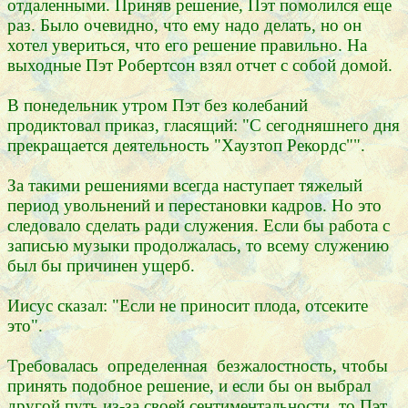
отдаленными. Приняв решение, Пэт помолился еще
раз. Было очевидно, что ему надо делать, но он
хотел увериться, что его решение правильно. На
выходные Пэт Робертсон взял отчет с собой домой.
В понедельник утром Пэт без колебаний
продиктовал приказ, гласящий: "С сегодняшнего дня
прекращается деятельность "Хаузтоп Рекордс"".
За такими решениями всегда наступает тяжелый
период увольнений и перестановки кадров. Но это
следовало сделать ради служения. Если бы работа с
записью музыки продолжалась, то всему служению
был бы причинен ущерб.
Иисус сказал: "Если не приносит плода, отсеките
это".
Требовалась определенная безжалостность, чтобы
принять подобное решение, и если бы он выбрал
другой путь из-за своей сентиментальности, то Пэт