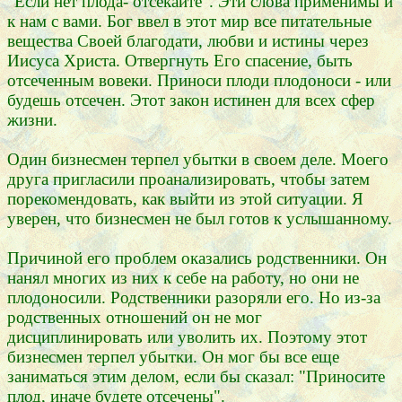
"Если нет плода- отсекайте". Эти слова применимы и
к нам с вами. Бог ввел в этот мир все питательные
вещества Своей благодати, любви и истины через
Иисуса Христа. Отвергнуть Его спасение, быть
отсеченным вовеки. Приноси плоди плодоноси - или
будешь отсечен. Этот закон истинен для всех сфер
жизни.
Один бизнесмен терпел убытки в своем деле. Моего
друга пригласили проанализировать, чтобы затем
порекомендовать, как выйти из этой ситуации. Я
уверен, что бизнесмен не был готов к услышанному.
Причиной его проблем оказались родственники. Он
нанял многих из них к себе на работу, но они не
плодоносили. Родственники разоряли его. Но из-за
родственных отношений он не мог
дисциплинировать или уволить их. Поэтому этот
бизнесмен терпел убытки. Он мог бы все еще
заниматься этим делом, если бы сказал: "Приносите
плод, иначе будете отсечены".