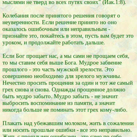
мыслями не тверд во всех путях своих" (Иак.1:8).
Колебания после принятого решения говорят о
неуверенности. Если решение принято но оно
оказалось ошибочным или неправильным -
признайте это, покайтесь в этом, пусть вам будет это
уроком, и продолжайте работать дальше.
Если Бог прощает нас, а мы сами не прощаем себя,
то мы ставим себя выше Бога. Мудрое забвение
прошлого - это часть мужской зрелости. Это
совершенно необходимо для зрелого мужчины.
Нечестно просить прощения за один и тот же самый
грех снова и снова. Однажды прощенное должно
быть мудро забыто. Мудро забыть - не значит
выбросить воспоминание из памяти, а значит
никогда больше не поминать этот грех кому-либо.
Плакать над убежавшим молоком, жить в сожалении
или носить прошлые ошибки - все это неправильно.
Жить с прошлыми ошибками - это само по себе