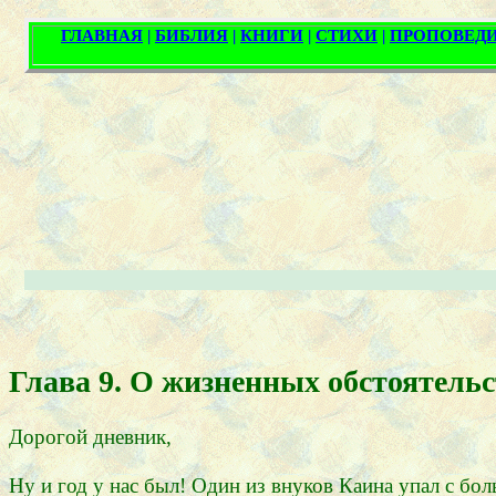
Глава 9. О жизненных обстоятель
Дорогой дневник,
Ну и год у нас был! Один из внуков Каина упал с бол