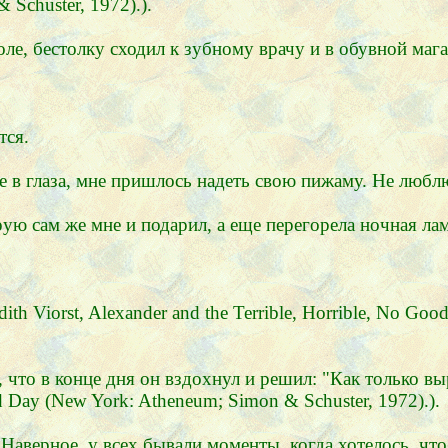
Schuster, 1972).).
е, бестолку сходил к зубному врачу и в обувной магаз
тся.
 в глаза, мне пришлось надеть свою пижаму. Не люблю
рую сам же мне и подарил, а еще перегорела ночная ла
th Viorst, Alexander and the Terrible, Horrible, No G
что в конце дня он вздохнул и решил: "Как только выра
ad Day (New York: Atheneum; Simon & Schuster, 1972).).
 Наверное, у всех бывали моменты, когда хотелось, чт