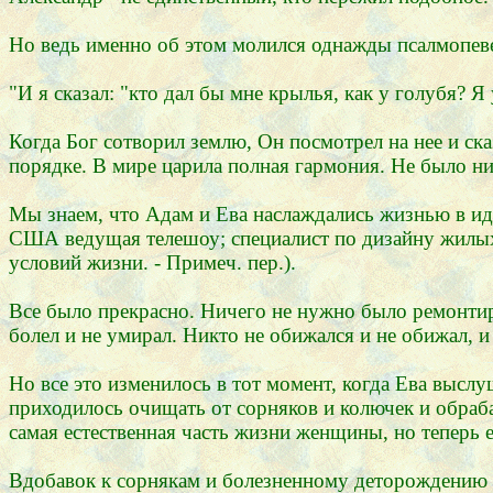
Но ведь именно об этом молился однажды псалмопевец
"И я сказал: "кто дал бы мне крылья, как у голубя? Я
Когда Бог сотворил землю, Он посмотрел на нее и ск
порядке. В мире царила полная гармония. Не было ни
Мы знаем, что Адам и Ева наслаждались жизнью в ид
США ведущая телешоу; специалист по дизайну жилых 
условий жизни. - Примеч. пер.).
Все было прекрасно. Ничего не нужно было ремонтиров
болел и не умирал. Никто не обижался и не обижал, и
Но все это изменилось в тот момент, когда Ева выслу
приходилось очищать от сорняков и колючек и обраба
самая естественная часть жизни женщины, но теперь е
Вдобавок к сорнякам и болезненному деторождению 