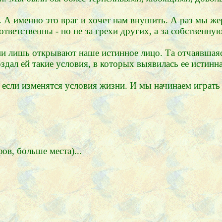
 А именно это враг и хочет нам внушить. А раз мы жер
тветственны - но не за грехи других, а за собственну
ни лишь открывают наше истинное лицо. Та отчаявшаяс
оздал ей такие условия, в которых выявилась ее истинн
 если изменятся условия жизни. И мы начинаем играть 
в, больше места)...