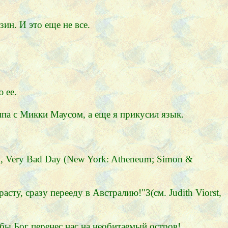
ин. И это еще не все.
 ее.
мпа с Микки Маусом, а еще я прикусил язык.
ood, Very Bad Day (New York: Atheneum; Simon &
сту, сразу перееду в Австралию!"3(см. Judith Viorst,
обы Бог перенес нас на необитаемый остров!