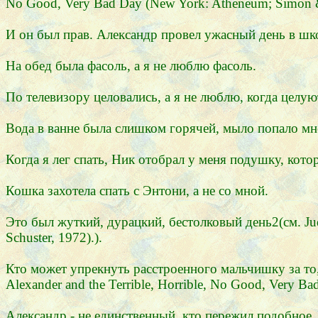
No Good, Very Bad Day (New York: Atheneum; Simon & 
И он был прав. Александр провел ужасный день в школ
На обед была фасоль, а я не люблю фасоль.
По телевизору целовались, а я не люблю, когда целую
Вода в ванне была слишком горячей, мыло попало мне
Когда я лег спать, Ник отобрал у меня подушку, кото
Кошка захотела спать с Энтони, а не со мной.
Это был жуткий, дурацкий, бестолковый день2(см. Judi
Schuster, 1972).).
Кто может упрекнуть расстроенного мальчишку за то, 
Alexander and the Terrible, Horrible, No Good, Very B
Александр - не единственный, кто пережил подобное.