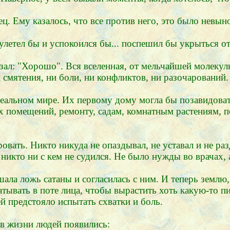
. Ему казалось, что все против него, это было невын
 улетел бы и успокоился бы... поспешил бы укрыться от
азал: "Хорошо". Вся вселенная, от мельчайшей молекул
 смятения, ни боли, ни конфликтов, ни разочарований.
еальном мире. Их первому дому могла бы позавидоват
помещений, ремонту, садам, комнатным растениям, п
ать. Никто никуда не опаздывал, не уставал и не раздр
 никто ни с кем не судился. Не было нужды во врачах, 
шала ложь сатаны и согласилась с ним. И теперь землю,
тывать в поте лица, чтобы вырастить хоть какую-то п
й предстояло испытать схватки и боль.
в жизни людей появились: