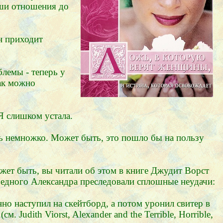
аши отношения до
н приходит
блемы - теперь у
Как можно
Я слишком устала.
ть немножко. Может быть, это пошло бы на пользу
ожет быть, вы читали об этом в книге Джудит Ворст
. Бедного Александра преследовали сплошные неудачи:
янно наступил на скейтборд, а потом уронил свитер в
 Judith Viorst, Alexander and the Terrible, Horrible,