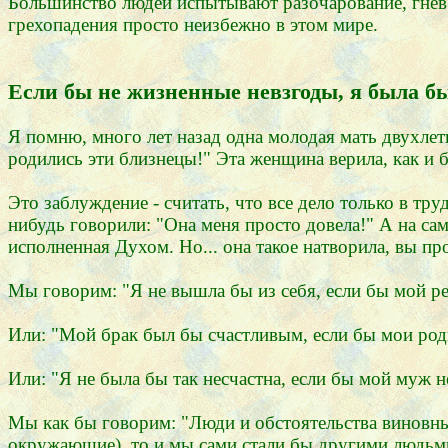
Большинство людей испытывают разочарование, гнев 
грехопадения просто неизбежно в этом мире.
Если бы не жизненные невзгоды, я была б
Я помню, много лет назад одна молодая мать двухлет
родились эти близнецы!" Эта женщина верила, как и 
Это заблуждение - считать, что все дело только в тр
нибудь говорили: "Она меня просто довела!" А на с
исполненная Духом. Но... она такое натворила, вы пр
Мы говорим: "Я не вышла бы из себя, если бы мой ре
Или: "Мой брак был бы счастливым, если бы мои родит
Или: "Я не была бы так несчастна, если бы мой муж 
Мы как бы говорим: "Люди и обстоятельства виновны 
окружающие), то и мы сами стали бы другими людьм