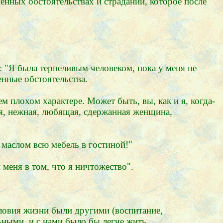
енных обстоятельствах и страдании, которое после
: "Я была терпеливым человеком, пока у меня не
енные обстоятельства.
м плохом характере. Может быть, вы, как и я, когда-
ая, нежная, любящая, сдержанная женщина,
 маслом всю мебель в гостиной!"
 меня в том, что я ничтожество".
словия жизни были другими (воспитание,
ыми, и с нами было бы легче жить.