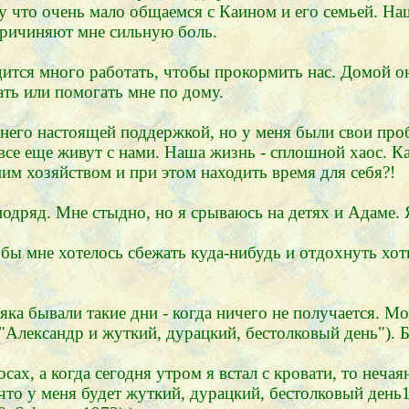
му что очень мало общаемся с Каином и его семьей. Н
причиняют мне сильную боль.
ится много работать, чтобы прокормить нас. Домой о
ть или помогать мне по дому.
ля него настоящей поддержкой, но у меня были свои про
ей все еще живут с нами. Наша жизнь - сплошной хаос. 
ним хозяйством и при этом находить время для себя?!
подряд. Мне стыдно, но я срываюсь на детях и Адаме. 
 бы мне хотелось сбежать куда-нибудь и отдохнуть хо
яка бывали такие дни - когда ничего не получается. М
 ("Александр и жуткий, дурацкий, бестолковый день")
осах, а когда сегодня утром я встал с кровати, то неча
о у меня будет жуткий, дурацкий, бестолковый день1(см.