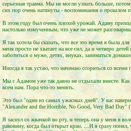
серьезная травма. Мы не могли узнать больше, пото
сих пор очень натянуты - воспоминания о прошлом 
В этом году был очень плохой урожай. Адаму приход
настолько измученным, что уже не может разговарива
Я так хотела бы сказать, что все это время я была д
меня просто не хватает на все сил, да и четверо дет
заботиться о муже, детях, внуках, заниматься домаш
Иногда я так устаю, что начинаю ссориться со всеми 
Мы с Адамом уже так давно не отдыхали вместе. Как
всем нам. Пора что-то менять.
Это был "один из самых ужасных дней". У вас наверн
"Alexander and the Horrible, No Good, Very Bad Day"
Я заснул со жвачкой во рту, и теперь она у меня в вол
раковину, когда был открыт кран. …И я сразу понял, чт