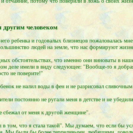
и отчаяние, потому что поверили в ложь о своих жизн
ы другим человеком
него ребенка и годовалых близнецов пожаловалась мне
большинство людей на земле, что нас формируют жизн
удных обстоятельствах, что именно они виноваты в наше
амом деле имели в виду следующее: "Вообще-то я добр
осто не поверите!"
бенок не налил воды в фен и не разрисовал сливочным
ели постоянно не ругали меня в детстве и не убедили
не сбежал от меня к другой женщине".
в том, что я стала такой". Мы думаем, что если бы у
и. Мы были бы более терпеливыми, любящими, довольн