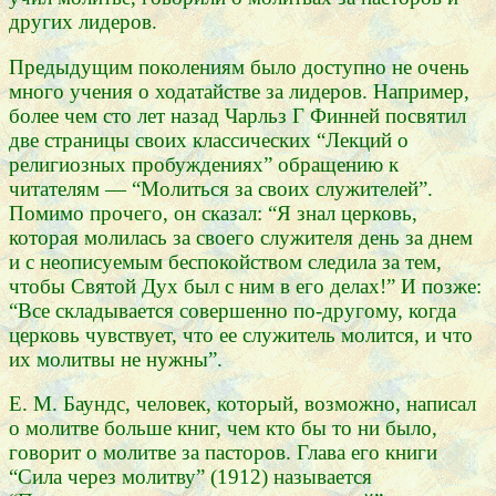
других лидеров.
Предыдущим поколениям было доступно не очень
много учения о ходатайстве за лидеров. Например,
более чем сто лет назад Чарльз Г Финней посвятил
две страницы своих классических “Лекций о
религиозных пробуждениях” обращению к
читателям — “Молиться за своих служителей”.
Помимо прочего, он сказал: “Я знал церковь,
которая молилась за своего служителя день за днем
и с неописуемым беспокойством следила за тем,
чтобы Святой Дух был с ним в его делах!” И позже:
“Все складывается совершенно по-другому, когда
церковь чувствует, что ее служитель молится, и что
их молитвы не нужны”.
Е. М. Баундс, человек, который, возможно, написал
о молитве больше книг, чем кто бы то ни было,
говорит о молитве за пасторов. Глава его книги
“Сила через молитву” (1912) называется