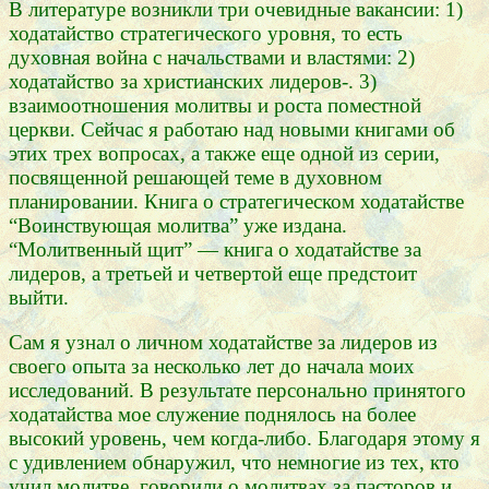
В литературе возникли три очевидные вакансии: 1)
ходатайство стратегического уровня, то есть
духовная война с начальствами и властями: 2)
ходатайство за христианских лидеров-. 3)
взаимоотношения молитвы и роста поместной
церкви. Сейчас я работаю над новыми книгами об
этих трех вопросах, а также еще одной из серии,
посвященной решающей теме в духовном
планировании. Книга о стратегическом ходатайстве
“Воинствующая молитва” уже издана.
“Молитвенный щит” — книга о ходатайстве за
лидеров, а третьей и четвертой еще предстоит
выйти.
Сам я узнал о личном ходатайстве за лидеров из
своего опыта за несколько лет до начала моих
исследований. В результате персонально принятого
ходатайства мое служение поднялось на более
высокий уровень, чем когда-либо. Благодаря этому я
с удивлением обнаружил, что немногие из тех, кто
учил молитве, говорили о молитвах за пасторов и