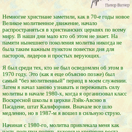
Немногие христиане заметили, как в 70-е годы новое
Великое молитвенное движение, начало
распространяться в христианских церквях по всему
миру. В наши дни мало кто об этом не знает. На
памяти нынешнего поколения молитва никогда не
была таким важным пунктом повестки дня для
пасторов, лидеров и простых верующих.
Я был среди тех, кто не был осведомлен об этом в
1970 году. Это (как я еще объясню позже) был
самый “без молитвенный” период в моем служении.
Затем я начал заново узнавать и переживать силу
молитвы в начале 1980-х, когда я организовал класс
Воскресной школы в церкви Лэйк-Авсню в
Пасадене, штат Калифорния. Вначале все шло
медленно, но в 1987-м я вошел в сильную струю.
Начиная с 1980-го, молитва привлекала меня как
часть попытки попять духовные критерии роста