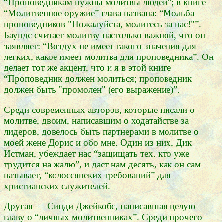
“Проповедникам нужны молитвы людей”; в книге
“Молитвенное оружие” глава названа: “Мольба
проповедников "Пожалуйста, молитесь за нас!"”.
Баундс считает молитву настолько важной, что он
заявляет: “Воздух не имеет такого значения для
легких, какое имеет молитва для проповедника”. Он
делает тот же акцент, что и я в этой книге
“Проповедник должен молиться; проповедник
должен быть "промолен" (его выражение)”.
Среди современных авторов, которые писали о
молитве, двоим, написавшим о ходатайстве за
лидеров, довелось быть партнерами в молитве о
моей жене Дорис и обо мне. Один из них, Дик
Истман, убеждает нас “защищать тех. кто уже
трудится на жалю”, и даст нам десять, как он сам
называет, “колоссянеких требований” для
христианских служителей.
Другая — Синди Джейкобс, написавшая целую
главу о “личных молитвенниках”. Среди прочего