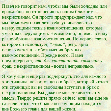
Павел не говорит нам, чтобы мы были холодны или
враждебны по отношению к нашим ближним-
нехристианам. Он просто предупреждает нас, что
мы не можем позволить себе устанавливать с
неверующими тесные взаимоотношения, которые
уместны с верующими. Несомненно, он имел в виду
разнообразные взаимоотношения. Но первое слово,
которое он использует,
“ярмо”,
регулярно
используется для обозначения брачных
взаимоотношений. Прежде всего, Павел
предостерегает,
что для христианина заключат
ь
брак, с нехристианином - всегда неправильно.
Я хочу еще и еще раз подчеркнуть это для каждого
христианина, не состоящего в браке, который читает
эти страницы: вы не свободны вступать в брак с
нехристианином. Вы даже не можете лелеять эту
мысль. Твердо решите прямо сейчас, если вы еще не
сделали этого, что брак с неверующим находится
вне Божьего плана для вашей жизни.