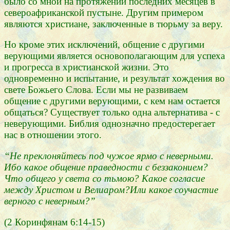
было со мной на протяжении последних месяцев в
североафриканской пустыне. Другим примером
являются христиане, заключенные в тюрьму за веру.
Но кроме этих исключений, общение с другими
верующими является основополагающим для успеха
и прогресса в христианской жизни. Это
одновременно и испытание, и результат хождения во
свете Божьего Слова. Если мы не развиваем
общение с другими верующими, с кем нам остается
общаться? Существует только одна альтернатива - с
неверующими. Библия однозначно предостерегает
нас в отношении этого.
“Не преклоняйтесь под чужое ярмо с неверными.
Ибо какое общение праведности с беззаконием?
Что общего у света со тьмою? Какое согласие
между Христом и Велиаром?Или какое соучастие
верного с неверным?”
(2 Коринфянам 6:14-15)