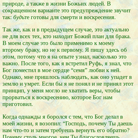
природе, а также в жизни Божьих людей. В
сокращенном варианте это предупреждение звучит
так:
буд
ьте готовы для смерти и воскресения.
Так же, как и в предыдущем случае, это актуально
не для всех тех, кто находит Божий план для брака.
В моем случае это было применимо к моему
второму браку, но не к первому. Я пишу здесь об
этом, потому что я на опыте узнал, насколько это
важно. После того, как я встретил Руфь, я знал, что
Бог поместил в мое сердце “семя” любви к ней.
Однако, мне пришлось наблюдать, как оно упадет в
землю и умрет. Если бы я не понял и не принял этот
принцип, у меня могло не хватить веры, чтобы
прорваться к воскресению, которое Бог нам
приготовил.
Когда однажды я боролся с тем, что Бог делал в
моей жизни, я возопил: “Господь, почему Ты даешь
нам что-то и затем требуешь вернуть его обратно?
Почему столь многое, чем Ты благословляешь,