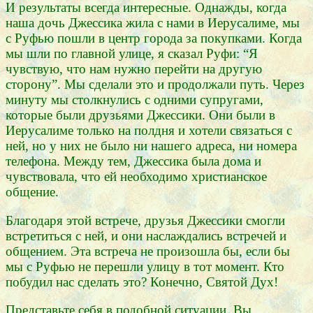
И результаты всегда интересные. Однажды, когда
наша дочь Джессика жила с нами в Иерусалиме, мы
с Руфью пошли в центр города за покупками. Когда
мы шли по главной улице, я сказал Руфи: “Я
чувствую, что нам нужно перейти на другую
сторону”. Мы сделали это и продолжали путь. Через
минуту мы столкнулись с одними супругами,
которые были друзьями Джессики. Они были в
Иерусалиме только на полдня и хотели связаться с
ней, но у них не было ни нашего адреса, ни номера
телефона. Между тем, Джессика была дома и
чувствовала, что ей необходимо христианское
общение.
Благодаря этой встрече, друзья Джессики смогли
встретиться с ней, и они наслаждались встречей и
общением. Эта встреча не произошла бы, если бы
мы с Руфью не перешли улицу в тот момент. Кто
побудил нас сделать это? Конечно, Святой Дух!
Представьте себя в подобной ситуации. Вы