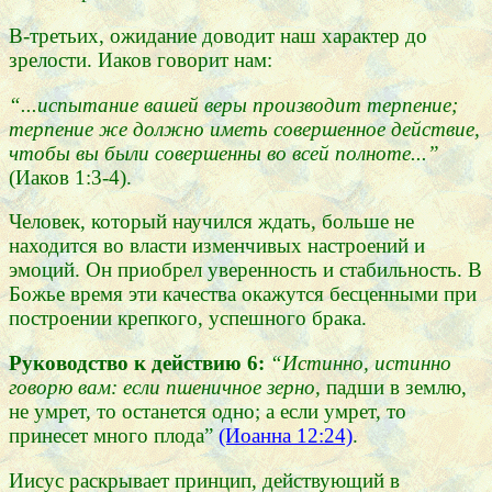
В-третьих, ожидание доводит наш характер до
зрелости. Иаков говорит нам:
“...испытание вашей веры производит терпение;
терпение же должно иметь совершенное действие,
чтобы вы были совершенны во всей полноте...”
(Иаков 1:3-4).
Человек, который научился ждать, больше не
находится во власти изменчивых настроений и
эмоций. Он приобрел уверенность и стабильность. В
Божье время эти качества окажутся бесценными при
построении крепкого, успешного брака.
Руководство к действию 6:
“Истинно, истинно
говорю вам: если пшеничное зерно,
падши в землю,
не умрет, то останется одно; а если умрет, то
принесет много плода”
(Иоанна 12:24)
.
Иисус раскрывает принцип, действующий в