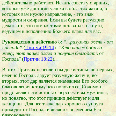
действительно работают. Искать совета у старших,
которые уже достигли успеха в областях жизни, в
которых вам нужно направление, - это знак
мудрости и смирения. Если вы будете регулярно
делать это, это поможет вам оставаться на пути,
ведущем к исполнению Божьего плана для вас.
Руководство к действию
8:
“...разумная жена - от
Господа*
(
Притчи 19:14
).
“Кто нашел добрую
жену, тот нашел благо и получил благодат
ь от
Господа” (
Притчи 18:22
).
В этих Притчах переплетены две истины: во-первых,
именно Господь дарует разумную жену и, во-
вторых, этот дар является знамением Его особого
благоволения к тому, кто получил ее. Соломон
представляет эти истины с перспективы мужчины,
но понятно, что этот принцип действует и для
женщины. Для нее также дар хорошего супруга
приходит от Господа и является знамением Его
благоволения.