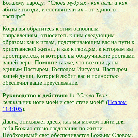
Божьему народу:
“Слова мудрых - как иглы и как
в
битые гвозди, и составители их - от единого
пастыря”.
Когда вы обратитесь к этим основным
направлениям, относитесь к ним следующим
образом: как к иглам, подстегивающим вас на пути к
христианской жизни, и как к гвоздям, к которым вы
простираетесь, и которые вы обкручиваете ростками
вашей веры. Помните также, что все они даны
единым Пастырем, Господом Иисусом, Пастырем
вашей души, Который любит вас и полностью
обеспечил ваше преуспевание.
Руководство к действию 1:
“Слово Твое -
светил
ьник ноге моей и свет стезе моей” (
Псалом
118:105
).
Давид описывает здесь, как мы можем найти для
себя Божью стезю следования по жизни.
Необходимый свет обеспечивается Божьим Словом.