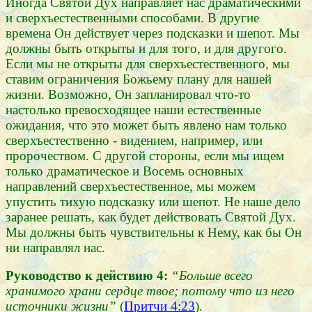
Иногда Святой Дух направляет нас драматическими
и сверхъестественными способами. В другие
времена Он действует через подсказки и шепот. Мы
должны быть открыты и для того, и для другого.
Если мы не открыты для сверхъестественного, мы
ставим ограничения Божьему плану для нашей
жизни. Возможно, Он запланировал что-то
настолько превосходящее наши естественные
ожидания, что это может быть явлено нам только
сверхъестественно - видением, например, или
пророчеством. С другой стороны, если мы ищем
только драматическое и Восемь основных
направлений сверхъестественное, мы можем
упустить тихую подсказку или шепот. Не наше дело
заранее решать, как будет действовать Святой Дух.
Мы должны быть чувствительны к Нему, как бы Он
ни направлял нас.
Руководство к действию 4:
“Больше всего
хранимого храни сердце твое; потому что из него
источники жизни”
(
Притчи 4:23
).