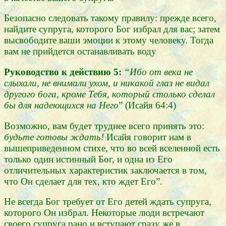
Безопасно следовать такому правилу: прежде всего,
найдите супруга, которого Бог избрал для вас; затем
высвободите ваши эмоции к этому человеку. Тогда
вам не прийдется останавливать воду
Руководство к действию 5:
“Ибо от века не
слыхали, не внимали ухом, и никакой глаз не видал
другого бога, кроме Тебя, который столько сделал
бы для надеющихся на Него
” (Исайя 64:4)
Возможно, вам будет труднее всего принять это:
будьте готовы ждать!
Исайя говорит нам в
вышеприведенном стихе, что во всей вселенной есть
только один истинный Бог, и одна из Его
отличительных характеристик заключается в том,
что Он сделает для тех, кто ждет Его”.
Не всегда Бог требует от Его детей ждать супруга,
которого Он избрал. Некоторые люди встречают
своего супруга рано и вступают сразу же в