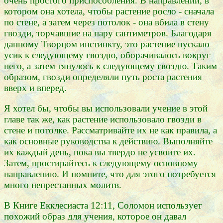
очень простого приспособления. В направлении, в
котором она хотела, чтобы растение росло - сначала
по стене, а затем через потолок - она вбила в стену
гвозди, торчавшие на пару сантиметров. Благодаря
данному Творцом инстинкту, это растение пускало
усик к следующему гвоздю, оборачивалось вокруг
него, а затем тянулось к следующему гвоздю. Таким
образом, гвозди определяли путь роста растения
вверх и вперед.
Я хотел бы, чтобы вы использовали учение в этой
главе так же, как растение использовало гвозди в
стене и потолке. Рассматривайте их не как правила, а
как основные руководства к действию. Выполняйте
их каждый день, пока вы твердо не усвоите их.
Затем, простирайтесь к следующему основному
направлению. И помните, что для этого потребуется
много непрестанных молитв.
В Книге Екклесиаста 12:11, Соломон использует
похожий образ для учения, которое он давал