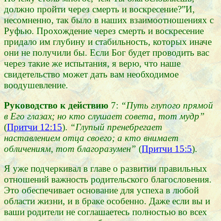
должно пройти через смерть и воскресение?”И,
несомненно, так было в наших взаимоотношениях с
Руфью. Прохождение через смерть и воскресение
придало им глубину и стабильность, которых иначе
они не получили бы. Если Бог будет проводить вас
через такие же испытания, я верю, что наше
свидетельство может дать вам необходимое
воодушевление.
Руководство к действию
7:
“Путь глупого прямой
в Его глазах; но кто слушает совета, тот мудр”
(
Притчи 12:15
).
“Глупый пренебрегает
наставлением отца своего; а кто внимает
обличениям, тот благоразумен”
(
Притчи 15:5
).
Я уже подчеркивал в главе о развитии правильных
отношений важность родительского благословения.
Это обеспечивает основание для успеха в любой
области жизни, и в браке особенно. Даже если вы и
ваши родители не соглашаетесь полностью во всех