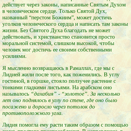
действует через законы, написанные Святым Духом
в человеческом сердце. Только Святой Дух,
названный “перстом Божиим”, может достичь
уголков человеческого сердца и написать там законы
жизни. Без Святого Духа благодать не может
действовать, и христианство становится просто
моральной системой, слишком высокой, чтобы
человек мог достичь ее своими собственными
усилиями.
Я мысленно возвращаюсь в Рамаллах, где мы с
Лидией жили после того,
как поженились. В углу
гостиной, в горшке, стояло ползучее растение с
тонкими гладкими листьями. На арабском оно
называлось
“дахабия” -
“золотое”. За несколько
лет оно поднялось в углу по стене, где оно было
посажено и доросло через потолок до
противоположного угла.
Лидия помогла ему расти таким образом с помощью