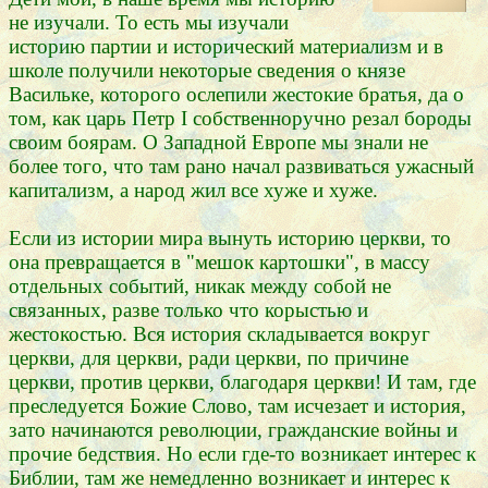
не изучали. То есть мы изучали
историю партии и исторический материализм и в
школе получили некоторые сведения о князе
Васильке, которого ослепили жестокие братья, да о
том, как царь Петр I собственноручно резал бороды
своим боярам. О Западной Европе мы знали не
более того, что там рано начал развиваться ужасный
капитализм, а народ жил все хуже и хуже.
Если из истории мира вынуть историю церкви, то
она превращается в "мешок картошки", в массу
отдельных событий, никак между собой не
связанных, разве только что корыстью и
жестокостью. Вся история складывается вокруг
церкви, для церкви, ради церкви, по причине
церкви, против церкви, благодаря церкви! И там, где
преследуется Божие Слово, там исчезает и история,
зато начинаются революции, гражданские войны и
прочие бедствия. Но если где-то возникает интерес к
Библии, там же немедленно возникает и интерес к