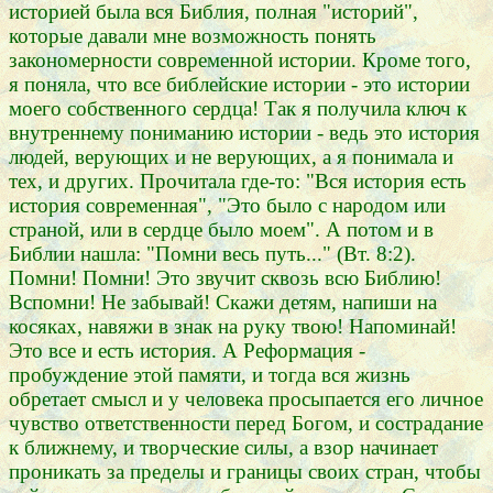
историей была вся Библия, полная "историй",
которые давали мне возможность понять
закономерности современной истории. Кроме того,
я поняла, что все библейские истории - это истории
моего собственного сердца! Так я получила ключ к
внутреннему пониманию истории - ведь это история
людей, верующих и не верующих, а я понимала и
тех, и других. Прочитала где-то: "Вся история есть
история современная", "Это было с народом или
страной, или в сердце было моем". А потом и в
Библии нашла: "Помни весь путь..." (Вт. 8:2).
Помни! Помни! Это звучит сквозь всю Библию!
Вспомни! Не забывай! Скажи детям, напиши на
косяках, навяжи в знак на руку твою! Напоминай!
Это все и есть история. А Реформация -
пробуждение этой памяти, и тогда вся жизнь
обретает смысл и у человека просыпается его личное
чувство ответственности перед Богом, и сострадание
к ближнему, и творческие силы, а взор начинает
проникать за пределы и границы своих стран, чтобы