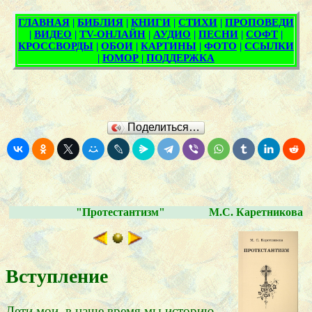
Поделиться…
"Протестантизм"
М.С. Каретникова
Вступление
Дети мои, в наше время мы историю