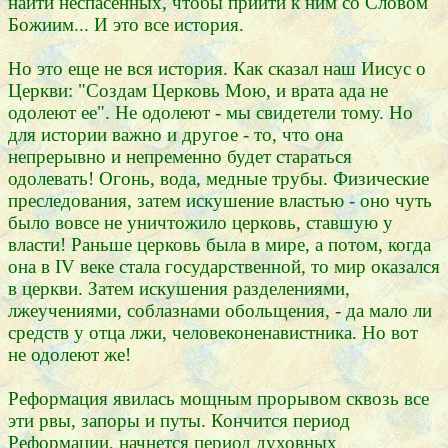
найти неспасенных, чтобы прийти к ним со Словом
Божиим... И это все история.
Но это еще не вся история. Как сказал наш Иисус о
Церкви: "Создам Церковь Мою, и врата ада не
одолеют ее". Не одолеют - мы свидетели тому. Но
для истории важно и другое - то, что она
непрерывно и непременно будет стараться
одолевать! Огонь, вода, медные трубы. Физические
преследования, затем искушение властью - оно чуть
было вовсе не уничтожило церковь, ставшую у
власти! Раньше церковь была в мире, а потом, когда
она в IV веке стала государственной, то мир оказался
в церкви. Затем искушения разделениями,
лжеучениями, соблазнами обольщения, - да мало ли
средств у отца лжи, человеконенавистника. Но вот
не одолеют же!
Реформация явилась мощным прорывом сквозь все
эти рвы, запоры и путы. Кончится период
Реформации, начнется период духовных