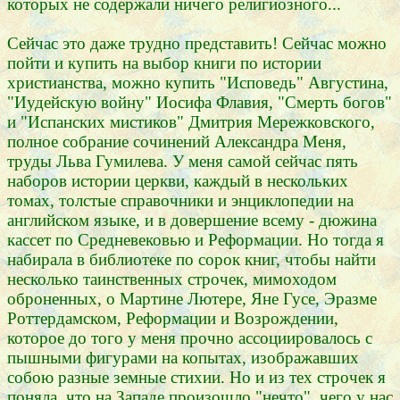
которых не содержали ничего религиозного...
Сейчас это даже трудно представить! Сейчас можно
пойти и купить на выбор книги по истории
христианства, можно купить "Исповедь" Августина,
"Иудейскую войну" Иосифа Флавия, "Смерть богов"
и "Испанских мистиков" Дмитрия Мережковского,
полное собрание сочинений Александра Меня,
труды Льва Гумилева. У меня самой сейчас пять
наборов истории церкви, каждый в нескольких
томах, толстые справочники и энциклопедии на
английском языке, и в довершение всему - дюжина
кассет по Средневековью и Реформации. Но тогда я
набирала в библиотеке по сорок книг, чтобы найти
несколько таинственных строчек, мимоходом
оброненных, о Мартине Лютере, Яне Гусе, Эразме
Роттердамском, Реформации и Возрождении,
которое до того у меня прочно ассоциировалось с
пышными фигурами на копытах, изображавших
собою разные земные стихии. Но и из тех строчек я
поняла, что на Западе произошло "нечто", чего у нас