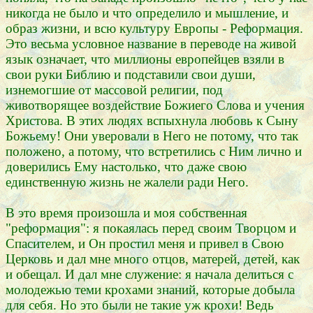
никогда не было и что определило и мышление, и
образ жизни, и всю культуру Европы - Реформация.
Это весьма условное название в переводе на живой
язык означает, что миллионы европейцев взяли в
свои руки Библию и подставили свои души,
изнемогшие от массовой религии, под
животворящее воздействие Божиего Слова и учения
Христова. В этих людях вспыхнула любовь к Сыну
Божьему! Они уверовали в Него не потому, что так
положено, а потому, что встретились с Ним лично и
доверились Ему настолько, что даже свою
единственную жизнь не жалели ради Него.
В это время произошла и моя собственная
"реформация": я покаялась перед своим Творцом и
Спасителем, и Он простил меня и привел в Свою
Церковь и дал мне много отцов, матерей, детей, как
и обещал. И дал мне служение: я начала делиться с
молодежью теми крохами знаний, которые добыла
для себя. Но это были не такие уж крохи! Ведь