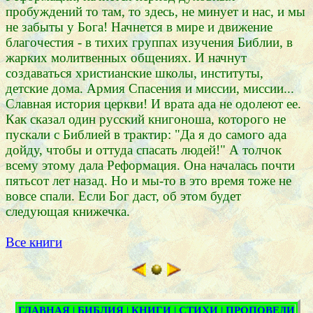
пробуждений то там, то здесь, не минует и нас, и мы
не забыты у Бога! Начнется в мире и движение
благочестия - в тихих группах изучения Библии, в
жарких молитвенных общениях. И начнут
создаваться христианские школы, институты,
детские дома. Армия Спасения и миссии, миссии...
Славная история церкви! И врата ада не одолеют ее.
Как сказал один русский книгоноша, которого не
пускали с Библией в трактир: "Да я до самого ада
дойду, чтобы и оттуда спасать людей!" А толчок
всему этому дала Реформация. Она началась почти
пятьсот лет назад. Но и мы-то в это время тоже не
вовсе спали. Если Бог даст, об этом будет
следующая книжечка.
Все книги