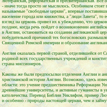
лютеранская, реформатская и пресвитерианская. Все
- иначе тогда просто не мыслилось. Особняком стоят
называемые "свободные церкви", впервые поставившие 
население города или княжества, а "люди Завета", то
взгляд на церковь привел их к убеждению, что церков
позднее, когда речь пойдет о возникновении английс
в Англии, остановиться на создании англиканской це
побудительной причиной тех богословских размышлен
Священной Римской империи и образование англикан
Англия оказалась первой страной, отделившейся от С
родиной всех государственных учреждений и констит
страна миссионеров.
Каковы же были предпосылки отделения Англии и анг
христианской истории Англии. Возможно, здесь изве
области: это учение предшественника Реформации Уи
древнейшие университеты, и активные гуманисты в у
католичества. Перевод Библии Уиклифом, пример Люте
и особенно - природы настоящей церкви, чем и займ