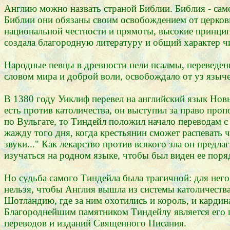
Англию можно назвать страной Библии. Библия - само
Библии они обязаны своим освобождением от церковн
национальной честности и прямоты, высокие принцип
создала благородную литературу и общий характер ч
Народные певцы в древности пели псалмы, переведен
словом мира и доброй воли, освобождало от уз языче
В 1380 году Уиклиф перевел на английский язык Новы
есть против католичества, он выступил за право про
по Вульгате, то Тиндейл положил начало переводам с
жажду того дня, когда крестьянин сможет распевать ч
звуки..." Как лекарство против всякого зла он предл
изучаться на родном языке, чтобы был виден ее поряд
Но судьба самого Тиндейла была трагичной: для него
нельзя, чтобы Англия вышла из системы католичества.
Шотландию, где за ним охотились и король, и карди
Благороднейшим памятником Тиндейлу является его п
переводов и изданий Священного Писания.