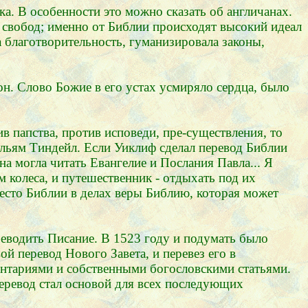
ка. В особенности это можно сказать об англичанах.
 свобод; именно от Библии происходят высокий идеал
 благотворительность, гуманизировала законы,
н. Слово Божие в его устах усмиряло сердца, было
в папства, против исповеди, пре-существления, то
ильям Тиндейл. Если Уиклиф сделал перевод Библии
а могла читать Евангелие и Послания Павла... Я
м колеса, и путешественник - отдыхать под их
вместо Библии в делах веры Библию, которая может
реводить Писание. В 1523 году и подумать было
ой перевод Нового Завета, и перевез его в
ентариями и собственными богословскими статьями.
еревод стал основой для всех последующих