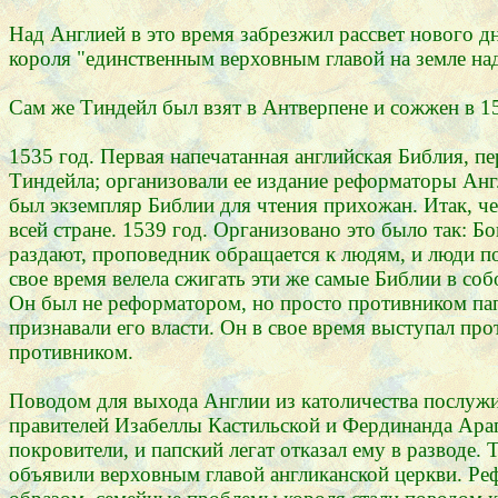
Над Англией в это время забрезжил рассвет нового дн
короля "единственным верховным главой на земле над
Сам же Тиндейл был взят в Антверпене и сожжен в 15
1535 год. Первая напечатанная английская Библия, п
Тиндейла; организовали ее издание реформаторы Анг
был экземпляр Библии для чтения прихожан. Итак, чер
всей стране. 1539 год. Организовано это было так: Б
раздают, проповедник обращается к людям, и люди по
свое время велела сжигать эти же самые Библии в со
Он был не реформатором, но просто противником пап
признавали его власти. Он в свое время выступал про
противником.
Поводом для выхода Англии из католичества послужил
правителей Изабеллы Кастильской и Фердинанда Ара
покровители, и папский легат отказал ему в разводе. 
объявили верховным главой англиканской церкви. Ре