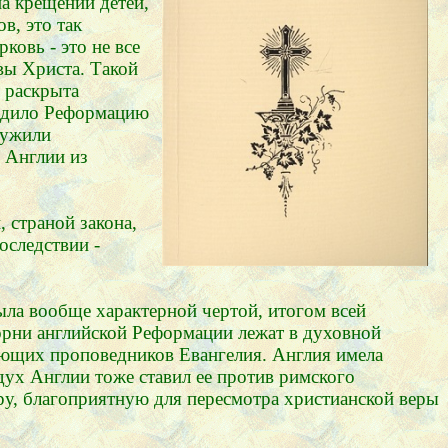
а крещении детей,
в, это так
ковь - это не все
твы Христа. Такой
т раскрыта
родило Реформацию
лужили
 Англии из
 страной закона,
оследствии -
ла вообще характерной чертой, итогом всей
орни английской Реформации лежат в духовной
ующих проповедников Евангелия. Англия имела
ух Англии тоже ставил ее против римского
ру, благоприятную для пересмотра христианской веры