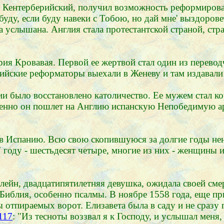
 Кентерберийский, получил возможность реформирова
 буду, если буду навеки с Тобою, но дай мне' выздоро
 услышана. Англия стала протестантской страной, стра
рия Кровавая. Первой ее жертвой стал один из перево
глийские реформаторы выехали в Женеву и там издава
и было восстановлено католичество. Ее мужем стал к
 именно он пошлет на Англию испанскую Непобедимую 
 в Испанию. Всю свою скопившуюся за долгие годы нен
 году - шестьдесят четыре, многие из них - женщины 
ейн, двадцатипятилетняя девушка, ожидала своей смерт
Библия, особенно псалмы. В ноябре 1558 года, еще п
 отпираемых ворот. Елизавета была в саду и не сразу п
117
: "Из тесноты воззвал я к Господу, и услышал меня,