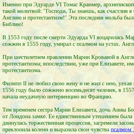
Именно при Эдуарде VI Томас Кранмер, архиепископ
такой молитвой: "Господи, Ты знаешь, как счастлив я
Англию и протестантизм!" Эта последняя мольба была
Библию!
В 1553 году после смерти Эдуарда VI воцарилась Ма
сожжен в 1555 году, умирал с псалмом на устах. Ан
При шестилетнем правлении Марии Кровавой в Англи
протестантизма; впоследствии, уже при Елизавете,
протестантизма.
Филипп II не любил свою жену и не жил с нею, уехав
1556 году было сожжено восемьдесят человек, в 1557
начала неудачную интервенцию во Францию.
Тем временем сестра Марии Елизавета, дочь Анны Бол
от Лондона замке. Ее единственным утешением была 
двинулась торжественная процессия, загремели засовы
преклонила колени и выразила свои чувства
псалмом 