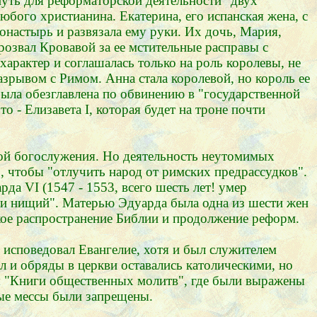
путь для реформаторской деятельности "двух
бого христианина. Екатерина, его испанская жена, с
онастырь и развязала ему руки. Их дочь, Мария,
розвал Кровавой за ее мстительные расправы с
характер и соглашалась только на роль королевы, не
азрывом с Римом. Анна стала королевой, но король ее
 была обезглавлена по обвинению в "государственной
 - Елизавета I, которая будет на троне почти
мой богослужения. Но деятельность неутомимых
", чтобы "отлучить народ от римских предрассудков".
да VI (1547 - 1553, всего шесть лет! умер
 и нищий". Матерью Эдуарда была одна из шести жен
кое распространение Библии и продолжение реформ.
исповедовал Евангелие, хотя и был служителем
ал и обряды в церкви оставались католическими, но
ия "Книги общественных молитв", где были выражены
ные мессы были запрещены.