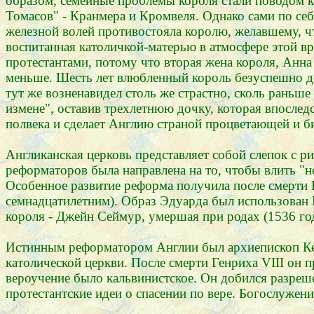
образом, семейные проблемы короля стали поводом к
Томасов" - Кранмера и Кромвеля. Однако сами по себ
железной волей противостояла королю, желавшему, чт
воспитанная католичкой-матерью в атмосфере этой вр
протестантами, потому что вторая жена короля, Анна
меньше. Шесть лет влюбленный король безуспешно дом
тут же возненавидел столь же страстно, сколь раньш
измене", оставив трехлетнюю дочку, которая впоследс
полвека и сделает Англию страной процветающей и б
Англиканская церковь представляет собой слепок с 
реформаторов была направлена на то, чтобы влить "н
Особенное развитие реформа получила после смерти Ге
семнадцатилетним). Образ Эдуарда был использован
короля - Джейн Сеймур, умершая при родах (1536 го
Истинным реформатором Англии был архиепископ Кен
католической церкви. После смерти Генриха VIII он п
вероучение было кальвинистское. Он добился разреш
протестантские идеи о спасении по вере. Богослужен