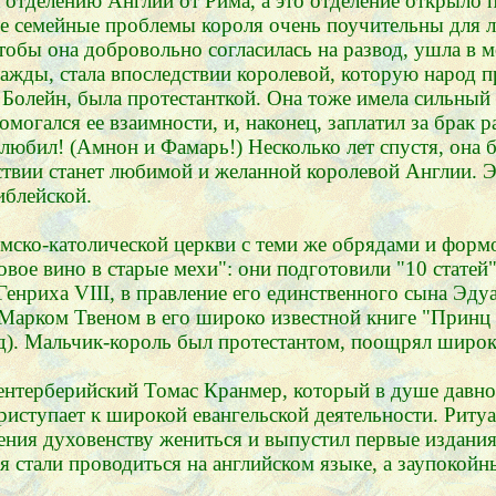
 отделению Англии от Рима, а это отделение открыло 
е семейные проблемы короля очень поучительны для лю
обы она добровольно согласилась на развод, ушла в м
ажды, стала впоследствии королевой, которую народ п
 Болейн, была протестанткой. Она тоже имела сильный 
огался ее взаимности, и, наконец, заплатил за брак р
е любил! (Амнон и Фамарь!) Несколько лет спустя, она
твии станет любимой и желанной королевой Англии. Это
иблейской.
римско-католической церкви с теми же обрядами и фор
овое вино в старые мехи": они подготовили "10 статей
нриха VIII, в правление его единственного сына Эдуар
 Марком Твеном в его широко известной книге "Принц
д). Мальчик-король был протестантом, поощрял широ
терберийский Томас Кранмер, который в душе давно 
риступает к широкой евангельской деятельности. Риту
ения духовенству жениться и выпустил первые издан
ия стали проводиться на английском языке, а заупокой