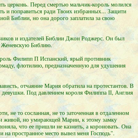
ть церковь. Перед смертью мальчик-король молился
веть и поправиться ради Твоих избранных... Защити
ной Библии, но она дорого заплатила за свою
дчиков и издателей Библии Джон Роджерс. Он был
ли Женевскую Библию.
ороль Филипп П Испанский, ярый противник
армаду, флотилию, предназначенную для удушения
ависть, отчаяние Мария обратила на протестантов. В
и девушки. Под давлением короля Филиппа II, Англия
и, не то сосланная, не то заточенная в отдаленном
ри живой, но умирающей Марии, к этому замку
оняла, что ее пришли не казнить, а короновать. Она
 и на пространное место вывел меня Господь".