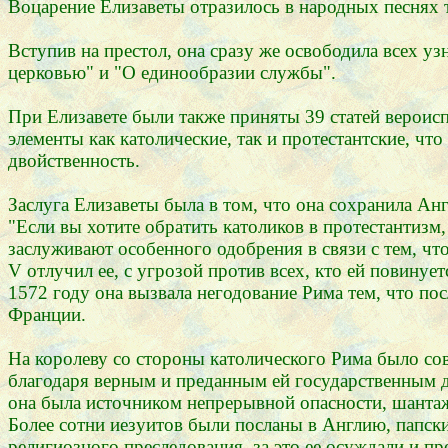
Воцарение Елизаветы отразилось в народных песнях та
Вступив на престол, она сразу же освободила всех уз
церковью" и "О единообразии службы".
При Елизавете были также приняты 39 статей вероисп
элементы как католические, так и протестантские, ч
двойственность.
Заслуга Елизаветы была в том, что она сохранила Ан
"Если вы хотите обратить католиков в протестантизм,
заслуживают особенного одобрения в связи с тем, что
V отлучил ее, с угрозой против всех, кто ей повину
1572 году она вызвала негодование Рима тем, что по
Франции.
На королеву со стороны католического Рима было сов
благодаря верным и преданным ей государственным 
она была источником непрерывной опасности, шантажа
Более сотни иезуитов были посланы в Англию, папск
религиозного преследования, за это ее осуждали и пр