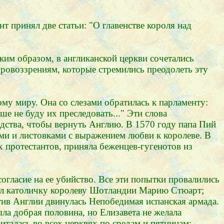
нт принял две статьи: "О главенстве короля над
ким образом, в англиканской церкви сочетались
ировоззрениям, которые стремились преодолеть эту
ому миру. Она со слезами обратилась к парламенту:
ше не буду их преследовать..." Эти слова
редства, чтобы вернуть Англию. В 1570 году папа Пий
ями и листовками с выражением любви к королеве. В
х протестантов, приняла беженцев-гугенотов из
огласие на ее убийство. Все эти попытки провалились
тол католичку королеву Шотландии Марию Стюарт;
тив Англии двинулась Непобедимая испанская армада.
ла добрая половина, но Елизавета не желала
читалась во всех церквях по средам и пятницам: