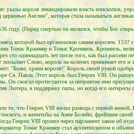
я: указы короля ликвидировали власть епископов, упра
 церковью Англии", которая стала называться англикан
36 году. (Перед смертью он молился, чтобы Бог откры
еревод которой был организован самим королем. 1537 г
лии Томас Кранмер и Томас Кромвель. Кромвель, велик
ез сто одиннадцать лет после того, как был рассеян п
ог посылает Слово, король на коленях принимает его и
ют: "Боже, храни короля!" Король своей рукой одобри
боре Св. Павла. Этот король был Генрих VIII. Он раз
ы. Он сжигал протестантов за неприятие ими пресущес
тив Лютера, в поддержку папы, но когда его интересы с
о то, что Генрих VIII желал развода с первой женой,
гонского, и женитьбы на Анне Болейн, фрейлине свое
Тогда Генрих VIII провел через парламент закон об отд
форматор Томас Кранмер стал архиепископом и объяви