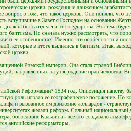
 они были церквями государственными и основанными н
 героические церкви, рожденные движением анабаптисто
вопрос о том, что такое церковь. Они поняли, что цер
 есть вступившие в Завет с Господом на основании Жер
ь должна быть отделена от государства. Эта тема буде
кого баптизма. Но сначала нужно рассмотреть, что по
ркви и ее особенностях. Именно эти особенности и пос
ий, которые в итоге вылились в баптизм. Итак, выход
ской церкви.
вященной Римской империи. Она стала страной Библии,
уций, направленных на утверждение прав человека. Вп
лийской Реформации? 1534 год. Оппозиция папству бы
стную роль играло ее географическое положение. Но к
клифа и вызванное им движение лоллардов - странств
ниверситетах желали реформ. Сильный национальный д
ра, богословие Кальвина - все это создавало атмосфе
утся английские реформаторы.