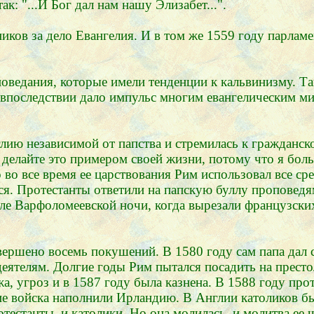
к: "...И Бог дал нам нашу Элизабет...".
ников за дело Евангелия. И в том же 1559 году парламе
оведания, которые имели тенденции к кальвинизму. Та
то впоследствии дало импульс многим евангелическим м
глию независимой от папства и стремилась к гражданск
 делайте это примером своей жизни, потому что я боль
 во все время ее царствования Рим использовал все с
ется. Протестанты ответили на папскую буллу проповед
сле Варфоломеевской ночи, когда вырезали французски
ершено восемь покушений. В 1580 году сам папа дал с
деятелям. Долгие годы Рим пытался посадить на прес
, угроз и в 1587 году была казнена. В 1588 году про
ие войска наполнили Ирландию. В Англии католиков бы
отестанты, и католики. Но она молилась, и молитва ее 