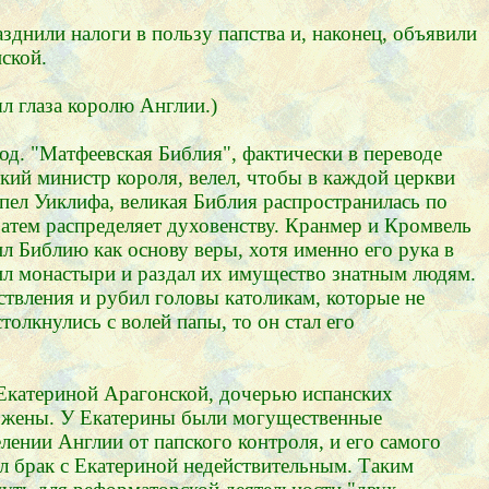
зднили налоги в пользу папства и, наконец, объявили
ской.
л глаза королю Англии.)
од. "Матфеевская Библия", фактически в переводе
ий министр короля, велел, чтобы в каждой церкви
епел Уиклифа, великая Библия распространилась по
 затем распределяет духовенству. Кранмер и Кромвель
л Библию как основу веры, хотя именно его рука в
орил монастыри и раздал их имущество знатным людям.
твления и рубил головы католикам, которые не
толкнулись с волей папы, то он стал его
 Екатериной Арагонской, дочерью испанских
й жены. У Екатерины были могущественные
елении Англии от папского контроля, и его самого
л брак с Екатериной недействительным. Таким