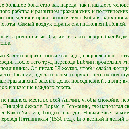
е большое богатство как народа, так и каждого челове
ого рабства и развитием гражданских и политических
ы поведения и нравственные силы. Библия вдохновила
истоты. Самый воздух страны стал наполнен Библией.
ные на родной язык. Одним из таких певцов был Кедмо
ства.
й Завет и выразил новые взгляды, направленные проти
поведи. После него труд перевода Библии продолжил У
 подлинника. Он писал: "Я желаю, чтобы слабая женщин
асти Писаний, идя за плугом, и пряха - петь их под шу
агал: гражданский закон в делах повседневной жизни; 
ок и значение каждого текста.
 не нашлось места во всей Англии, чтобы спокойно пе
 Тиндейл бежал в Вормс, в Германии, где напечатал св
нал. Как и Уиклиф, Тиндейл снабдил Новый Завет комм
еревод Пятикнижия (1530 год). Его верный и ясный п