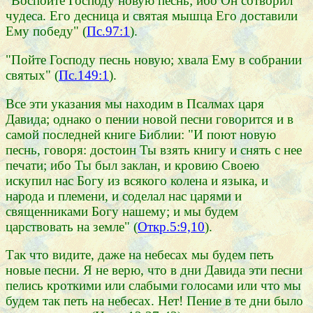
"Воспойте Господу новую песнь; ибо Он сотворил
чудеса. Его десница и святая мышца Его доставили
Ему победу" (
Пс.97:1
).
"Пойте Господу песнь новую; хвала Ему в собрании
святых" (
Пс.149:1
).
Все эти указания мы находим в Псалмах царя
Давида; однако о пении новой песни говорится и в
самой последней книге Библии: "И поют новую
песнь, говоря: достоин Ты взять книгу и снять с нее
печати; ибо Ты был заклан, и кровию Своею
искупил нас Богу из всякого колена и языка, и
народа и племени, и соделал нас царями и
священниками Богу нашему; и мы будем
царствовать на земле" (
Откр.5:9,10
).
Так что видите, даже на небесах мы будем петь
новые песни. Я не верю, что в дни Давида эти песни
пелись кроткими или слабыми голосами или что мы
будем так петь на небесах. Нет! Пение в те дни было