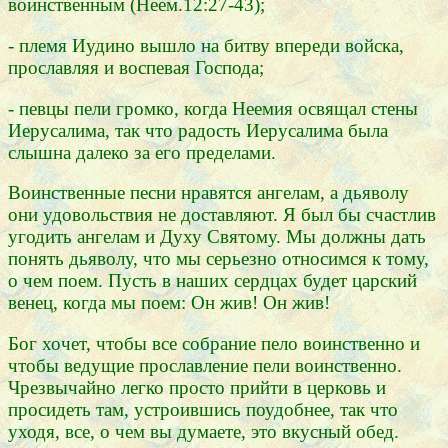
воинственным (Неем.12:27-43);
- племя Иудино вышло на битву впереди войска,
прославляя и воспевая Господа;
- певцы пели громко, когда Неемия освящал стены
Иерусалима, так что радость Иерусалима была
слышна далеко за его пределами.
Воинственные песни нравятся ангелам, а дьяволу
они удовольствия не доставляют. Я был бы счастлив
угодить ангелам и Духу Святому. Мы должны дать
понять дьяволу, что мы серьезно относимся к тому,
о чем поем. Пусть в наших сердцах будет царский
венец, когда мы поем: Он жив! Он жив!
Бог хочет, чтобы все собрание пело воинственно и
чтобы ведущие прославление пели воинственно.
Чрезвычайно легко просто прийти в церковь и
просидеть там, устроившись поудобнее, так что
уходя, все, о чем вы думаете, это вкусный обед.