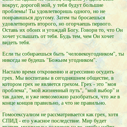
вокруг, дорогой мой, у тебя будут большие
проблемы! Ты удовлетворишь одного, но не
понравишься другому. Затем ты бросаешься
удовлетворить второго, но огорчаешь первого.
Оставь их обоих и угождай Богу. Говори то, что Он
хочет услышать от тебя. Будь тем, чем Он хочет
видеть тебя.
Если ты собираешься быть "человекоугодником", ты
никогда не будешь "Божьим угодником".
Настало время откровенно и агрессивно осудить
грех. Мы воспитаны в сегодняшнем обществе, в
котором грех не является грехом. Грех - это "моя
проблема", "мой жизненный путь", "мой выбор" и
так далее, и уже невозможно разобраться, что же в
конце концов правильно, а что не правильно.
Гомосексуализм не рассматривается как грех, хотя
СПИД - его ужасное последствие. Мир будет
тратить миллиарды долларов на то, чтобы найти