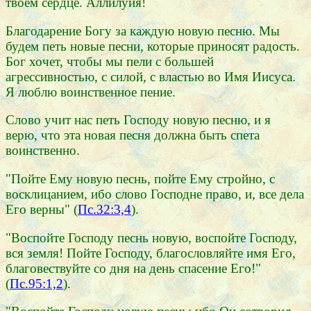
твоем сердце. Аллилуйя!
Благодарение Богу за каждую новую песню. Мы
будем петь новые песни, которые приносят радость.
Бог хочет, чтобы мы пели с большей
агрессивностью, с силой, с властью во Имя Иисуса.
Я люблю воинственное пение.
Слово учит нас петь Господу новую песню, и я
верю, что эта новая песня должна быть спета
воинственно.
"Пойте Ему новую песнь, пойте Ему стройно, с
восклицанием, ибо слово Господне право, и, все дела
Его верны" (
Пс.32:3,4
).
"Воспойте Господу песнь новую, воспойте Господу,
вся земля! Пойте Господу, благословляйте имя Его,
благовествуйте со дня на день спасение Его!"
(
Пс.95:1,2
).