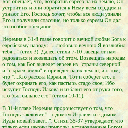
Бог обещает, что, возвратив евреев на их землю, Он
устроит их и они обратятся к Нему всем сердцем и
узнают Его. Господь хочет, чтобы все люди узнали
Его и получили спасение, но только евреям Он дал
это особое обещание.
Иеремия в 31-й главе говорит о вечной любви Бога к
еврейскому народу: "...любовью вечною Я возлюбил
тебя..." (стих 3). Далее, стихи 7-10 завещают нам
радоваться и возвещать об этом. Возвещать народам
о том, как Бог выведет евреев из "страны северной"
и "с краев земли" и приведет на их землю, и о том,
что "...Кто рассеял Израиля, Тот и соберет его, и
будет охранять его, как пастырь стадо свое; Ибо
искупит Господь Иакова и избавит его от руки того,
кто был сильнее его" (стихи 10-11).
В 31-й главе Иеремия пророчествует о том, что
Господь заключит "...с домом Израиля и с домом
Иуды новый завет...". Стихи 35-37 утверждают, что
только если законы природы, установленные Богом,