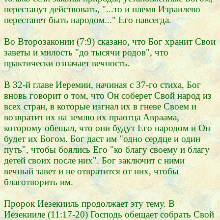
перестанут действовать, "...то и племя Израилево
перестанет быть народом..." Его навсегда.
Во Второзаконии (7:9) сказано, что Бог хранит Свои
заветы и милость "до тысячи родов", что
практически означает вечность.
В 32-й главе Иеремии, начиная с 37-го стиха, Бог
вновь говорит о том, что Он соберет Свой народ из
всех стран, в которые изгнал их в гневе Своем и
возвратит их на землю их праотца Авраама,
которому обещал, что они будут Его народом и Он
будет их Богом. Бог даст им "одно сердце и один
путь", чтобы боялись Его "ко благу своему и благу
детей своих после них". Бог заключит с ними
вечный завет и не отвратится от них, чтобы
благотворить им.
Пророк Иезекииль продолжает эту тему. В
Иезекииле (11:17-20) Господь обещает собрать Свой