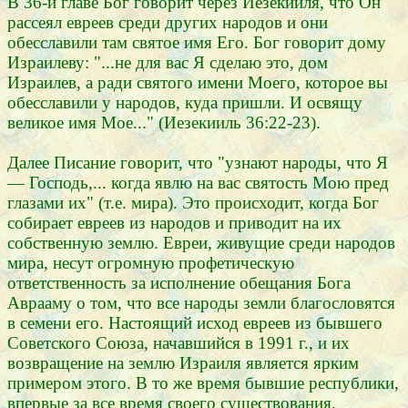
В 36-й главе Бог говорит через Иезекииля, что Он
рассеял евреев среди других народов и они
обесславили там святое имя Его. Бог говорит дому
Израилеву: "...не для вас Я сделаю это, дом
Израилев, а ради святого имени Моего, которое вы
обесславили у народов, куда пришли. И освящу
великое имя Мое..." (Иезекииль 36:22-23).
Далее Писание говорит, что "узнают народы, что Я
— Господь,... когда явлю на вас святость Мою пред
глазами их" (т.е. мира). Это происходит, когда Бог
собирает евреев из народов и приводит на их
собственную землю. Евреи, живущие среди народов
мира, несут огромную профетическую
ответственность за исполнение обещания Бога
Аврааму о том, что все народы земли благословятся
в семени его. Настоящий исход евреев из бывшего
Советского Союза, начавшийся в 1991 г., и их
возвращение на землю Израиля является ярким
примером этого. В то же время бывшие республики,
впервые за все время своего существования,