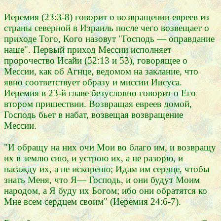
Иеремия (23:3-8) говорит о возвращении евреев из
страны северной в Израиль после чего возвещает о
приходе Того, Кого назовут "Господь — оправдание
наше". Первый приход Мессии исполняет
пророчество Исайи (52:13 и 53), говорящее о
Мессии, как об Агнце, ведомом на заклание, что
явно соответствует образу и миссии Иисуса.
Иеремия в 23-й главе безусловно говорит о Его
втором пришествии. Возвращая евреев домой,
Господь бьет в набат, возвещая возвращение
Мессии.
"И обращу на них очи Мои во благо им, и возвращу
их в землю сию, и устрою их, а не разорю, и
насажду их, а не искореню; Идам им сердце, чтобы
знать Меня, что Я— Господь, и они будут Моим
народом, а Я буду их Богом; ибо они обратятся ко
Мне всем сердцем своим" (Иеремия 24:6-7).