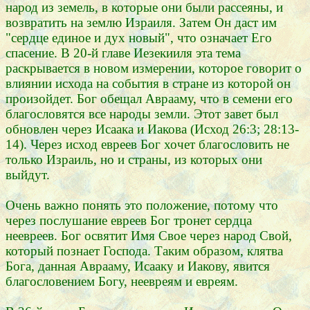
народ из земель, в которые они были рассеяны, и
возвратить на землю Израиля. Затем Он даст им
"сердце единое и дух новый", что означает Его
спасение. В 20-й главе Иезекииля эта тема
раскрывается в новом измерении, которое говорит о
влиянии исхода на события в стране из которой он
произойдет. Бог обещал Аврааму, что в семени его
благословятся все народы земли. Этот завет был
обновлен через Исаака и Иакова (Исход 26:3; 28:13-
14). Через исход евреев Бог хочет благословить не
только Израиль, но и страны, из которых они
выйдут.
Очень важно понять это положение, потому что
через послушание евреев Бог тронет сердца
неевреев. Бог освятит Имя Свое через народ Свой,
который познает Господа. Таким образом, клятва
Бога, данная Аврааму, Исааку и Иакову, явится
благословением Богу, неевреям и евреям.