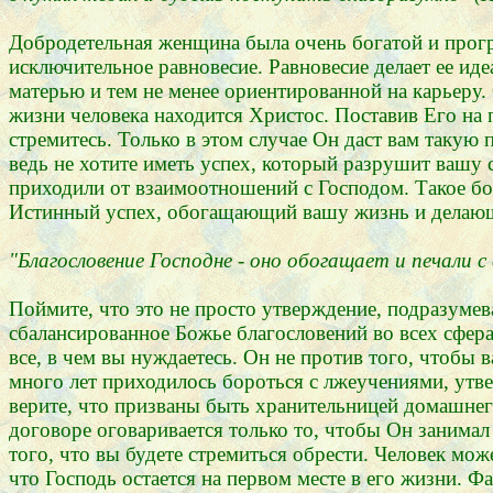
Добродетельная женщина была очень богатой и прогр
исключительное равновесие. Равновесие делает ее и
матерью и тем не менее ориентированной на карьеру.
жизни человека находится Христос. Поставив Его на 
стремитесь. Только в этом случае Он даст вам такую
ведь не хотите иметь успех, который разрушит вашу 
приходили от взаимоотношений с Господом. Такое бога
Истинный успех, обогащающий вашу жизнь и делающи
"Благословение Господне - оно обогащает и печали с 
Поймите, что это не просто утверждение, подразумев
сбалансированное Божье благословений во всех сфера
все, в чем вы нуждаетесь. Он не против того, чтобы
много лет приходилось бороться с лжеучениями, утве
верите, что призваны быть хранительницей домашнего
договоре оговаривается только то, чтобы Он занимал
того, что вы будете стремиться обрести. Человек м
что Господь остается на первом месте в его жизни. Ф