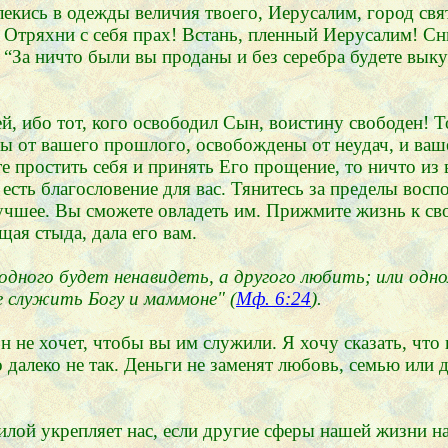
лекись в одежды величия твоего, Иерусалим, город свя
. Отряхни с себя прах! Встань, пленный Иерусалим! С
 “За ничто были вы проданы и без серебра будете выку
й, ибо тот, кого освободил Сын, воистину свободен! Т
ны от вашего прошлого, освобождены от неудач, и ваш
е простить себя и принять Его прощение, то ничто из
есть благословение для вас. Тянитесь за пределы восп
учшее. Вы сможете овладеть им. Прижмите жизнь к сво
ая стыда, дала его вам.
дного будет ненавидеть, а другого любить; или одн
е служить Богу и маммоне" (
Мф. 6:24
).
н не хочет, чтобы вы им служили. Я хочу сказать, что 
о далеко не так. Деньги не заменят любовь, семью или
лой укрепляет нас, если другие сферы нашей жизни на