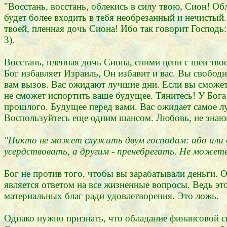
"Восстань, восстань, облекись в силу твою, Сион! Об
будет более входить в тебя необрезанный и нечистый
твоей, пленная дочь Сиона! Ибо так говорит Господь:
3).
Восстань, пленная дочь Сиона, сними цепи с шеи твое
Бог избавляет Израиль, Он избавит и вас. Вы свобод
вам вызов. Вас ожидают лучшие дни. Если вы сможет
не сможет испортить ваше будущее. Тянитесь! У Бога 
прошлого. Будущее перед вами. Вас ожидает самое л
Воспользуйтесь еще одним шансом. Любовь, не знающ
"Никто не может служить двум господам: ибо или о
усердствовать, а другим - пренебрегать. Не может
Бог не против того, чтобы вы зарабатывали деньги. О
является ответом на все жизненные вопросы. Ведь эт
материальных благ ради удовлетворения. Это ложь.
Однако нужно признать, что обладание финансовой си