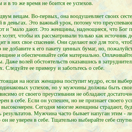
и в то же время не боится ее успехов.
двум вещам. Во-первых, она воодушевляет своих сест
 в деньгах. Это важный урок, потому что преуспеваю
и "мало дают. Это женщины, надеющиеся, что Бог пош
 хотят, чтобы их рассматривали только как источник 
дит в них свое спасение. Они сделают все для того, ч
не добавите к его пакету ценных бумаг, но, пожалуйст
нщине и обеспечивайте себя материально. Оплачивайте 
 Даже волей обстоятельств оказавшись в затруднител
 Следуйте ее примеру и заботьтесь о себе.
стоящая на ногах женщина поступит мудро, если выбер
 одинаковых успехов, но у мужчины должны быть свои 
ависимо от своего преуспевания не обладают достаточ
в себе. Если он успешен, но не признает своего успе
 не высокомерен. Сегодня многие женщины страдают, 
 результатов. Мужчина часто бывает напуган этим - л
 он не уверен в себе. Тщательно выбирайте себе спутн