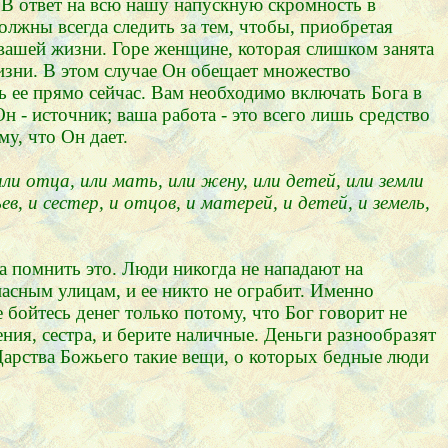
 В ответ на всю нашу напускную скромность в
лжны всегда следить за тем, чтобы, приобретая
в вашей жизни. Горе женщине, которая слишком занята
жизни. В этом случае Он обещает множество
ь ее прямо сейчас. Вам необходимо включать Бога в
 - источник; ваша работа - это всего лишь средство
му, что Он дает.
ли отца, или мать, или жену, или детей, или земли
в, и сестер, и отцов, и матерей, и детей, и земель,
а помнить это. Люди никогда не нападают на
асным улицам, и ее никто не ограбит. Именно
бойтесь денег только потому, что Бог говорит не
ения, сестра, и берите наличные. Деньги разнообразят
арства Божьего такие вещи, о которых бедные люди