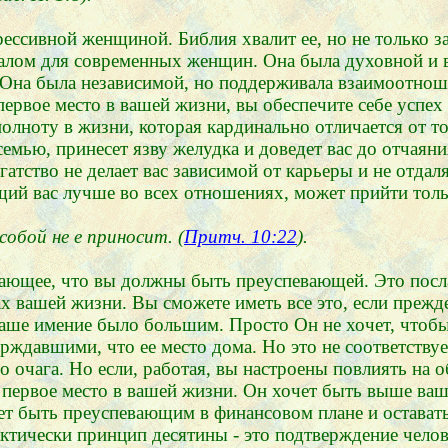
ессивной женщиной. Библия хвалит ее, но не только з
деалом для современных женщин. Она была духовной и
 Она была независимой, но поддерживала взаимоотноше
первое место в вашей жизни, вы обеспечите себе успех
 полноту в жизни, которая кардинально отличается от 
семью, принесет язву желудка и доведет вас до отчаян
тство не делает вас зависимой от карьеры и не отдаляе
й вас лучше во всех отношениях, может прийти тольк
собой не е приносит. (
Притч. 10:22
).
ающее, что вы должны быть преуспевающей. Это посла
х вашей жизни. Вы сможете иметь все это, если прежде
 ваше имение было большим. Просто Он не хочет, чтоб
рждавшими, что ее место дома. Но это не соответствуе
 очага. Но если, работая, вы настроены повлиять на о
 первое место в вашей жизни. Он хочет быть выше ваш
ожет быть преуспевающим в финансовом плане и остава
актически принцип десятины - это подтверждение чело