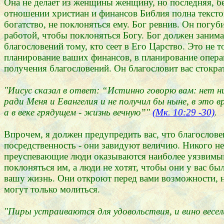
Она не делает из женщины женщину, но последняя, бе
отношении христиан и финансов Библия полна текстов
богатство, не поклоняться ему. Бог ревнив. Он погуб
работой, чтобы поклоняться Богу. Бог должен занима
благословений тому, кто сеет в Его Царство. Это не 
планирование ваших финансов, в планирование операц
получения благословений. Он благословит вас стократн
"Иисус сказал в ответ: “Истинно говорю вам: нет ни
ради Меня и Евангелия и не получил бы ныне, в это вр
а в веке грядущем - жизнь вечную”"
(Мк. 10:29 -30)
.
Впрочем, я должен предупредить вас, что благослове
посредственность - они завидуют величию. Никого не
преуспевающие люди оказываются наиболее уязвимыми
поклоняться им, а люди не хотят, чтобы они у вас бы
вашу жизнь. Они откроют перед вами возможности, н
могут только молиться.
"Пиры устраиваются для удовольствия, и вино весели