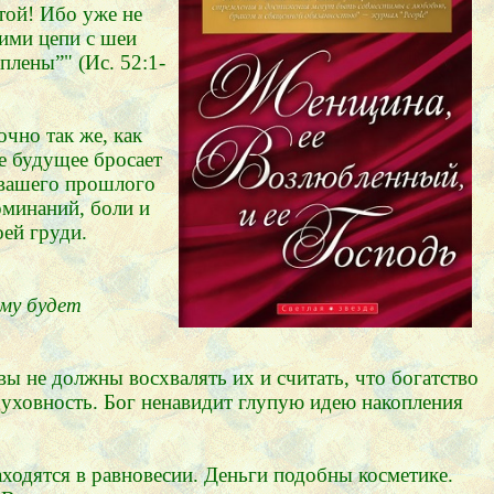
той! Ибо уже не
ними цепи с шеи
плены”" (Ис. 52:1-
очно так же, как
е будущее бросает
 вашего прошлого
оминаний, боли и
ей груди.
ому будет
вы не должны восхвалять их и считать, что богатство
 духовность. Бог ненавидит глупую идею накопления
ходятся в равновесии. Деньги подобны косметике.