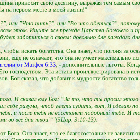
нщина приносит свою десятину, выражая тем самым сво
Ты на первом месте в моей жизни!"
ь?", или "Что пить?", или "Во что одеться?", потом
 всем этом. Ищите же прежде Царства Божьего и пра
будет заботиться о своем: довольно для каждого дня
чтобы искать богатства. Она знает, что погоня за ос
зни, еще не означает, что она не умеет максимально и
нгелии от Матфея 6:33
, - дополнительные льготы. Когд
 Его господством. Эта истина проиллюстрирована в ист
ов. Бог сказал, что добавит к мудрости богатство то
ого. И сказал ему Бог: “За то, что ты просил этого и
сил себе разума, чтоб уметь судить, вот, Я сделаю по
ебя, и после тебя не восстанет подобный тебе. И то,
и во все дни твои”"'(3Цар. 3:10-13).
 Бога. Она знает, что ее благосостояние не зависит 