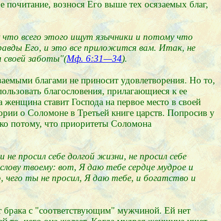
е почитание, вознося Его выше тех осязаемых благ,
у что всего этого ищут язычники и потому что
вды Его, и это все приложится вам. Итак, не
 своей заботы"(
Мф. 6:31—34
).
язаемыми благами не приносит удовлетворения. Но то,
спользовать благословения, прилагающиеся к ее
а женщина ставит Господа на первое место в своей
ории о Соломоне в Третьей книге царств. Попросив у
лько потому, что приоритеты Соломона
 не просил себе долгой жизни, не просил себе
 слову твоему: вот, Я даю тебе сердце мудрое и
 чего ты не просил, Я даю тебе, и богатство и
от брака с "соответствующим" мужчиной. Ей нет