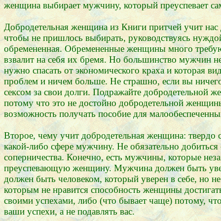
женщина выбирает мужчину, который преуспевает сам 
Добродетельная женщина из Книги притчей учит нас 
чтобы не пришлось выбирать, руководствуясь нуждой
обремененная. Обремененные женщины много требуют 
взвалит на себя их бремя. Но большинство мужчин не
нужно спасать от экономического краха и которая ви
проблем и ничем больше. Не страшно, если вы ничего 
сексом за свои долги. Подражайте добродетельной же
потому что это не достойно добродетельной женщины.
возможность получать пособие для малообеспеченных.
Второе, чему учит добродетельная женщина: твердо 
какой-либо сфере мужчину. Не обязательно добиться
соперничества. Конечно, есть мужчины, которые нез
преуспевающую женщину. Мужчина должен быть уверен 
должен быть человеком, который уверен в себе, но
которым не нравится способность женщины достигать
своими успехами, либо (что бывает чаще) потому, что
ваши успехи, а не подавлять вас.