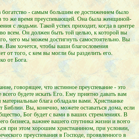
а богатство - самым большим ее достижением было
 в то же время преуспевающей. Она была женщиной-
ния с людьми. Такой успех приходит, когда в центре
 во всем. Он должен быть той целью, к которой вы
того, чего мы можем достигнуть самостоятельно. Вы
ия. Вам хочется, чтобы ваши благословения
т от того, с кем вы могли бы разделить его.
о от Бога.
ние, говорящее, что истинное преуспевание - это
 всего будете искать Его. Ему приятно давать вам
ы материальные блага обладали вами. Христианке
т Библии. Вы, конечно, можете оставаться дома, если
бщество, Бог будет с вами в ваших стремлениях. В
его бизнеса, важнее вашего спутника жизни и всего
ться при этом хорошим христианином, при условии,
веческого преуспевания в Господе, проявленного в