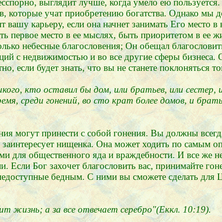
сспорно, выглядит лучше, когда умело ею пользуется.
, которые учат приобретению богатства. Однако мы до
ит вашу карьеру, если она начнет занимать Его место 
ть первое место в ее мыслях, быть приоритетом в ее 
только небесные благословения; Он обещал благословит
ий с недвижимостью и во все другие сферы бизнеса. Он
о, если будет знать, что вы не станете поклоняться то
кого, кто оставил бы дом, или братьев, или сестер, и
емя, среди гонений, во сто крат более домов, и братье
ния могут принести с собой гонения. Вы должны всегд
 заинтересует нищенка. Она может ходить по самым оп
 для общественного яда и враждебности. И все же не 
ли. Если Бог захочет благословить вас, принимайте гон
едоступные бедным. С ними вы сможете сделать для Ц
т жизнь; а за все отвечает серебро"(Еккл. 10:19).