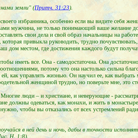
нами земли" (
Притч. 31:23
).
 своего избранника, особенно если вы видите себя же
вами мужчина, не только понимающий ваше желание дос
ставлять свои дела и свой образ начальницы на работ
оторая привыкла руководить, трудно почувствовать, 
 ваш дом местом, где достижения каждого будут получ
обы иметь все. Она - самодостаточна. Она достаточно 
моотношениями, потому что она настолько сильна благ
л ей, как управлять жизнью. Он научил ее, как выбрат
одетельной женщиной трудно, но поверьте мне, это ст
 Многие люди – и христиане, и неверующие - рассматри
ане должны одеваться, как монахи, и жить в монастыр
е нужно, чтобы вы отказались от всех устремлений рад
оучайся в ней день и ночь, дабы в точности исполнят
с. Н. 1:8).