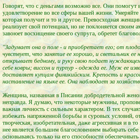
Говорят, что с деньгами возможно все. Они помогут
удовлетворение во все сферы вашей жизни. Умеряйте
которая получит и то и другое. Превосходная женщин
реализует свой потенциал, но не поклоняется своим а
завоюет восхищение своего супруга, обретет благовол
"Задумает она о поле
-
и приобретает его; от плодо
чувствует, что занятие ее хорошо, и светильник ее 
открывает бедному, и руку свою подает нуждающему
себе ковры; виссон и пурпур - одежда ее. Муж ее из
доставляет купцам финикийским. Крепость и красот
наставление на языке ее. Она наблюдает за хозяйство
Женщина, названная в Писании добродетельной женой,
неправда. Я думаю, что некоторые мужчины, пропов
важная личность с сильным характером. В тех случая
избежать напряженной борьбы и суровых условий, от
творческая, изобретательная, даже агрессивная и в т
нее является большим благословением выбирать себе 
основываясь только на его способности обеспечивать