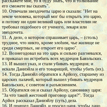
расскажете мне, то я буду знать, что и толкование
его сможете вы сказать".
10. Отвечали звездочеты царю и сказали: "Нет на
земле человека, который мог бы открыть это царю,
и потому ни один великий царь или властелин не
требовал подобного от ученого, лекаря или
звездочета.
11. А дело, о котором спрашивает царь, – (столь)
трудное, что никто, кроме элоhим, чье жилище не
среди смертных, не откроет его царю".
12. Вознегодовал на это царь и сильно разгневался,
и приказал он истребить всех мудрецов Бавэльских.
13. И вышел указ, и стали убивать мудрецов; и
искали Даниэйла и его товарищей, чтобы убить (их).
14. Тогда Даниэйл обратился к Арйоху, старшему из
царских палачей, который вышел убивать мудрецов
Бавэльских, с советом и разъяснением.
15. Обратился он и сказал Арйоху, сановнику царя:
"За что такой жестокий приговор царя?". Тогда
Арйох рассказал Даниэйлу (суть) дела.
16. И пришел Даниэйл, и просил царя, чтобы дано