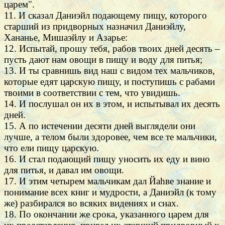
царем".
11. И сказал Даниэйл подающему пищу, которого
старший из придворных назначил Даниэйлу,
Хананье, Мишаэйлу и Азарье:
12. Испытай, прошу тебя, рабов твоих дней десять –
пусть дают нам овощи в пищу и воду для питья;
13. И ты сравнишь вид наш с видом тех мальчиков,
которые едят царскую пищу, и поступишь с рабами
твоими в соответствии с тем, что увидишь.
14. И послушал он их в этом, и испытывал их десять
дней.
15. А по истечении десяти дней выглядели они
лучше, а телом были здоровее, чем все те мальчики,
что ели пищу царскую.
16. И стал подающий пищу уносить их еду и вино
для питья, и давал им овощи.
17. И этим четырем мальчикам дал Йаhве знание и
понимание всех книг и мудрости, а Даниэйл (к тому
же) разбирался во всяких видениях и снах.
18. По окончании же срока, указанного царем для