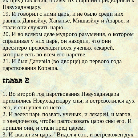
их представления, привел их старший придворный к
Нэвухаднэцару.
19. И говорил с ними царь, и не было среди них
равных Даниэйлу, Хананье, Мишаэйлу и Азарье; и
стали они служить царю.
20. И во всяком деле мудрого разумения, о котором
спрашивал у них царь, он находил, что они
вдесятеро превосходят всех ученых лекарей,
которые есть во всем его царстве.
21. И был Даниэйл (во дворце) до первого года
царствования Корэша.
Глава 2
1. Во второй год царствования Нэвухаднэцара
приснились Нэвухаднэцару сны; и встревожился дух
его, и сон ушел от него.
2. И велел царь позвать ученых, и лекарей, и магов,
и звездочетов, чтобы растолковать царю сны его. И
пришли они, и стали пред царем.
3. И сказал им царь: "Видел я сон, и встревожен дух