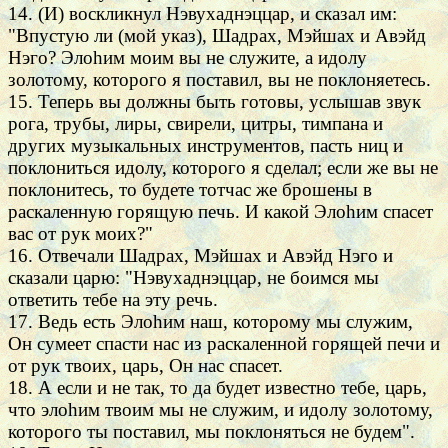
14. (И) воскликнул Нэвухаднэццар, и сказал им:
"Впустую ли (мой указ), Шадрах, Мэйшах и Авэйд
Нэго? Элоhим моим вы не служите, а идолу
золотому, которого я поставил, вы не поклоняетесь.
15. Теперь вы должны быть готовы, услышав звук
рога, трубы, лиры, свирели, цитры, тимпана и
других музыкальных инструментов, пасть ниц и
поклониться идолу, которого я сделал; если же вы не
поклонитесь, то будете тотчас же брошены в
раскаленную горящую печь. И какой Элоhим спасет
вас от рук моих?"
16. Отвечали Шадрах, Мэйшах и Авэйд Нэго и
сказали царю: "Нэвухаднэццар, не боимся мы
ответить тебе на эту речь.
17. Ведь есть Элоhим наш, которому мы служим,
Он сумеет спасти нас из раскаленной горящей печи и
от рук твоих, царь, Он нас спасет.
18. А если и не так, то да будет известно тебе, царь,
что элоhим твоим мы не служим, и идолу золотому,
которого ты поставил, мы поклоняться не будем".