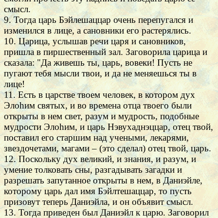
смысл.
9. Тогда царь Бэйлешаццар очень перепугался и
изменился в лице, а сановники его растерялись.
10. Царица, услышав речи царя и сановников,
пришла в пиршественный зал. Заговорила царица и
сказала: "Да живешь ты, царь, вовеки! Пусть не
пугают тебя мысли твои, и да не меняешься ты в
лице!
11. Есть в царстве твоем человек, в котором дух
Элоhим святых, и во времена отца твоего были
открыты в нем свет, разум и мудрость, подобные
мудрости Элоhим, и царь Нэвухаднэццар, отец твой,
поставил его старшим над учеными, лекарями,
звездочетами, магами – (это сделал) отец твой, царь.
12. Поскольку дух великий, и знания, и разум, и
умение толковать сны, разгадывать загадки и
разрешать запутанное открыты в нем, в Даниэйле,
которому царь дал имя Бэйлтешаццар, то пусть
призовут теперь Даниэйла, и он объявит смысл.
13. Тогда приведен был Даниэйл к царю. Заговорил