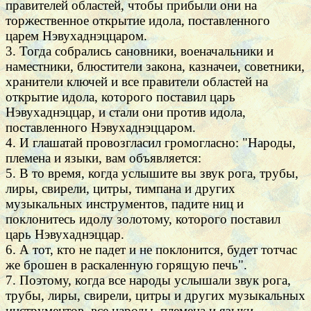
правителей областей, чтобы прибыли они на
торжественное открытие идола, поставленного
царем Нэвухаднэццаром.
3. Тогда собрались сановники, военачальники и
наместники, блюстители закона, казначеи, советники,
хранители ключей и все правители областей на
открытие идола, которого поставил царь
Нэвухаднэццар, и стали они против идола,
поставленного Нэвухаднэццаром.
4. И глашатай провозгласил громогласно: "Народы,
племена и языки, вам объявляется:
5. В то время, когда услышите вы звук рога, трубы,
лиры, свирели, цитры, тимпана и других
музыкальных инструментов, падите ниц и
поклонитесь идолу золотому, которого поставил
царь Нэвухаднэццар.
6. А тот, кто не падет и не поклонится, будет тотчас
же брошен в раскаленную горящую печь".
7. Поэтому, когда все народы услышали звук рога,
трубы, лиры, свирели, цитры и других музыкальных
инструментов, все народы, племена и языки