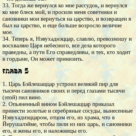
33. Тогда же вернулся ко мне рассудок, и вернулся
ко мне блеск мой, и просили меня советники и
сановники мои вернуться на царство, и возвращен я
был на царство, и еще больше возросло величие
мое.
34. Теперь я, Нэвухаднэццар, славлю, превозношу и
восхваляю Царя небесного, все дела которого
праведны, а пути Его справедливы, и тех, кто ходит
в гордыне, Он может принизить.
Глава 5
1. Царь Бэйлешаццар устроил великий пир для
тысячи сановников своих и перед глазами тысячи
(этой) пил вино.
2. Опьяненный вином Бэйлешаццар приказал
принести золотые и серебряные сосуды, вынесенные
Нэвухаднэццаром, отцом его, из храма, что в
Йерушалэйме, чтобы пили из них царь, и сановники
его, и жены его, и наложницы его.