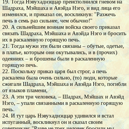
19. Тогда Нэвухаднэццар преисполнился гневом на
Шадраха, Мэйшаха и Авэйда Нэго, и вид лица его
изменился, и приказал он, воскликнув: "Разжечь
печь в семь раз сильнее, чем обычно!"
20. А сильнейшим воинам войска своего приказал
связать Шадраха, Мэйшаха и Авэйда Нэго и бросить
их в раскаленную горящую печь.
21. Тогда мужи эти были связаны – обутые, одетые,
в платье, которым они окутывались, и в (прочих)
одеяниях – и брошены были в раскаленную
горящую печь.
22. Поскольку приказ царя был строг, а печь
раскалена была очень сильно, (то) люди, которые
сжигали Шадраха, Мэйшаха и Авэйда Нэго, погибли
от языков пламени,
23. А эти три человека, – Шадрах, Мэйшах и Авэйд
Нэго, – упали связанными в раскаленную горящую
печь.
24. И тут царь Нэвухаднэццар удивился и встал
испуганный, воскликнул он и сказал своим
советникам: "Разве не трех человек бросили мы