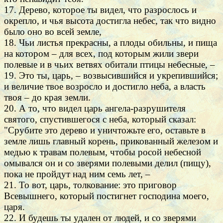
17. Дерево, которое ты видел, что разрослось и
окрепло, и чья высота достигла небес, так что видно
было оно во всей земле,
18. Чьи листья прекрасны, а плоды обильны, и пища
на котором – для всех, под которым жили звери
полевые и в чьих ветвях обитали птицы небесные, –
19. Это ты, царь, – возвысившийся и укрепившийся;
и величие твое возросло и достигло неба, а власть
твоя – до края земли.
20. А то, что видел царь ангела-разрушителя
святого, спустившегося с неба, который сказал:
"Срубите это дерево и уничтожьте его, оставьте в
земле лишь главный корень, прикованный железом и
медью к травам полевым, чтобы росой небесной
омывался он и со зверями полевыми делил (пищу),
пока не пройдут над ним семь лет, –
21. То вот, царь, толкование: это приговор
Всевышнего, который постигнет господина моего,
царя.
22. И будешь ты удален от людей, и со зверями