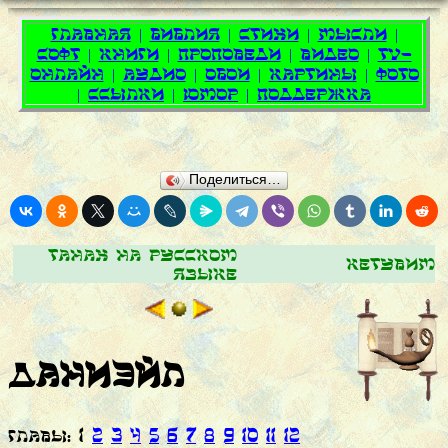
Поделиться…
Танах на русском
Кетувим
языке
Даниэйл
ГЛАВЫ: 1
2
3
4
5
6
7
8
9
10
11
12