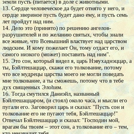
земли пусть (питается) в доле с животными.
13. Сердце человеческое да будет отнято у него, и
сердце звериное пусть будет дано ему, и пусть семь
лет пройдут над ним.
14. Дело это (принято) по решению ангелов-
разрушителей и по желанию святых, чтобы знали
все живые, что Всевышний властвует над царством
людским. И кому пожелает Он, тому отдаст его, и
самого низкого (может) поставить над ним".
15. Это сон, который видел я, царь Нэвухаднэццар, а
ты, Бэйлтешаццар, скажи его толкование, потому
что все мудрецы царства моего не могли поведать
мне толкование, а ты сможешь, потому что в тебе
дух священных Элоhим.
16. Тогда смутился Даниэйл, названный
Бэйлтешаццаром, (и стоял) около часа, и мысли его
пугали его. Заговорил царь и сказал: "Пусть сон и
толкование его не пугают тебя, Бэйлтешаццар!"
Отвечал Бэйлтешаццар и сказал: "Господин мой,
врагам бы твоим – этот сон, а толкование его – тем,
кто ненавидит тебя.