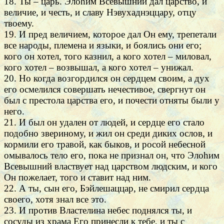
18. Ты – царь. Элоhим Всевышний дал царство, и
величие, и честь, и славу Нэвухаднэццару, отцу
твоему.
19. И пред величием, которое дал Он ему, трепетали
все народы, племена и языки, и боялись они его;
кого он хотел, того казнил, а кого хотел – миловал,
кого хотел – возвышал, а кого хотел – унижал.
20. Но когда возгордился он сердцем своим, а дух
его осмелился совершать нечестивое, свергнут он
был с престола царства его, и почести отняты были у
него.
21. И был он удален от людей, и сердце его стало
подобно звериному, и жил он среди диких ослов, и
кормили его травой, как быков, и росой небесной
омывалось тело его, пока не признал он, что Элоhим
Всевышний властвует над царством людским, и кого
Он пожелает, того и ставит над ним.
22. А ты, сын его, Бэйлешаццар, не смирил сердца
своего, хотя знал все это.
23. И против Властелина небес поднялся ты, и
сосуды из храма Его принесли к тебе, и ты с