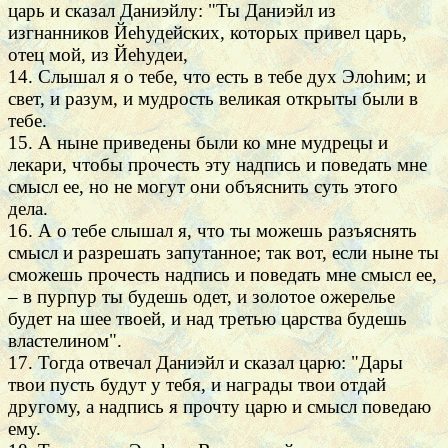
царь и сказал Даниэйлу: "Ты Даниэйл из
изгнанников Йеhудейских, которых привел царь,
отец мой, из Йеhудеи,
14. Слышал я о тебе, что есть в тебе дух Элоhим; и
свет, и разум, и мудрость великая открыты были в
тебе.
15. А ныне приведены были ко мне мудрецы и
лекари, чтобы прочесть эту надпись и поведать мне
смысл ее, но не могут они объяснить суть этого
дела.
16. А о тебе слышал я, что ты можешь разъяснять
смысл и разрешать запутанное; так вот, если ныне ты
сможешь прочесть надпись и поведать мне смысл ее,
– в пурпур ты будешь одет, и золотое ожерелье
будет на шее твоей, и над третью царства будешь
властелином".
17. Тогда отвечал Даниэйл и сказал царю: "Дары
твои пусть будут у тебя, и награды твои отдай
другому, а надпись я прочту царю и смысл поведаю
ему.