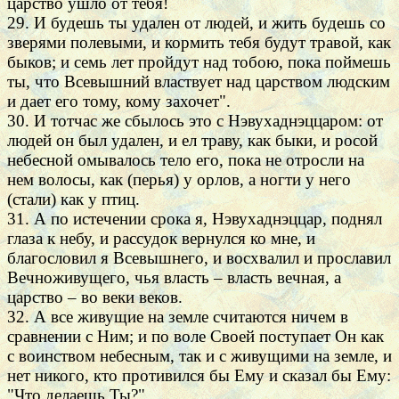
царство ушло от тебя!
29. И будешь ты удален от людей, и жить будешь со
зверями полевыми, и кормить тебя будут травой, как
быков; и семь лет пройдут над тобою, пока поймешь
ты, что Всевышний властвует над царством людским
и дает его тому, кому захочет".
30. И тотчас же сбылось это с Нэвухаднэццаром: от
людей он был удален, и ел траву, как быки, и росой
небесной омывалось тело его, пока не отросли на
нем волосы, как (перья) у орлов, а ногти у него
(стали) как у птиц.
31. А по истечении срока я, Нэвухаднэццар, поднял
глаза к небу, и рассудок вернулся ко мне, и
благословил я Всевышнего, и восхвалил и прославил
Вечноживущего, чья власть – власть вечная, а
царство – во веки веков.
32. А все живущие на земле считаются ничем в
сравнении с Ним; и по воле Своей поступает Он как
с воинством небесным, так и с живущими на земле, и
нет никого, кто противился бы Ему и сказал бы Ему:
"Что делаешь Ты?"