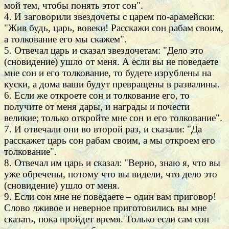
мой тем, чтобы понять этот сон".
4. И заговорили звездочеты с царем по-арамейски:
"Жив будь, царь, вовеки! Расскажи сон рабам своим,
а толкование его мы скажем".
5. Отвечал царь и сказал звездочетам: "Дело это
(сновидение) ушло от меня. А если вы не поведаете
мне сон и его толкование, то будете изрублены на
куски, а дома ваши будут превращены в развалины.
6. Если же откроете сон и толкование его, то
получите от меня дары, и награды и почести
великие; только откройте мне сон и его толкование".
7. И отвечали они во второй раз, и сказали: "Да
расскажет царь сон рабам своим, а мы откроем его
толкование".
8. Отвечал им царь и сказал: "Верно, знаю я, что вы
уже обречены, потому что вы видели, что дело это
(сновидение) ушло от меня.
9. Если сон мне не поведаете – один вам приговор!
Слово лживое и неверное приготовились вы мне
сказать, пока пройдет время. Только если сам сон