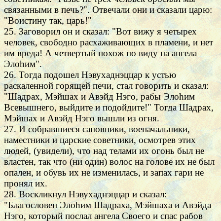
связанными в печь?". Отвечали они и сказали царю:
"Воистину так, царь!"
25. Заговорил он и сказал: "Вот вижу я четырех
человек, свободно расхаживающих в пламени, и нет
им вреда! А четвертый похож по виду на ангела
Элоhим".
26. Тогда подошел Нэвухаднэццар к устью
раскаленной горящей печи, стал говорить и сказал:
"Шадрах, Мэйшах и Авэйд Нэго, рабы Элоhим
Всевышнего, выйдите и подойдите!" Тогда Шадрах,
Мэйшах и Авэйд Нэго вышли из огня.
27. И собравшиеся сановники, военачальники,
наместники и царские советники, осмотрев этих
людей, (увидели), что над телами их огонь был не
властен, так что (ни один) волос на голове их не был
опален, и обувь их не изменилась, и запах гари не
пронял их.
28. Воскликнул Нэвухаднэццар и сказал:
"Благословен Элоhим Шадраха, Мэйшаха и Авэйда
Нэго, который послал ангела Своего и спас рабов