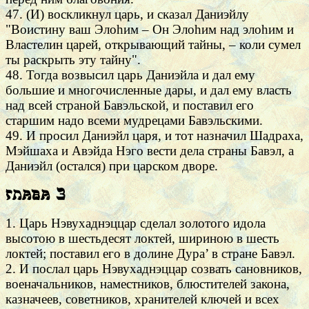
47. (И) воскликнул царь, и сказал Даниэйлу
"Воистину ваш Элоhим – Он Элоhим над элоhим и
Властелин царей, открывающий тайны, – коли сумел
ты раскрыть эту тайну".
48. Тогда возвысил царь Даниэйла и дал ему
большие и многочисленные дары, и дал ему власть
над всей страной Бавэльской, и поставил его
старшим надо всеми мудрецами Бавэльскими.
49. И просил Даниэйл царя, и тот назначил Шадраха,
Мэйшаха и Авэйда Нэго вести дела страны Бавэл, а
Даниэйл (остался) при царском дворе.
Глава 3
1. Царь Нэвухаднэццар сделал золотого идола
высотою в шестьдесят локтей, шириною в шесть
локтей; поставил его в долине Дура’ в стране Бавэл.
2. И послал царь Нэвухаднэццар созвать сановников,
военачальников, наместников, блюстителей закона,
казначеев, советников, хранителей ключей и всех