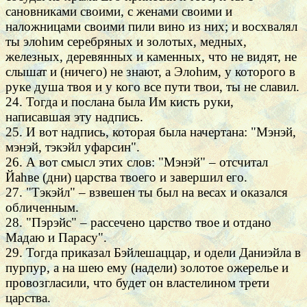
сановниками своими, с женами своими и
наложницами своими пили вино из них; и восхвалял
ты элоhим серебряных и золотых, медных,
железных, деревянных и каменных, что не видят, не
слышат и (ничего) не знают, а Элоhим, у которого в
руке душа твоя и у кого все пути твои, ты не славил.
24. Тогда и послана была Им кисть руки,
написавшая эту надпись.
25. И вот надпись, которая была начертана: "Мэнэй,
мэнэй, тэкэйл уфарсин".
26. А вот смысл этих слов: "Мэнэй" – отсчитал
Йаhве (дни) царства твоего и завершил его.
27. "Тэкэйл" – взвешен ты был на весах и оказался
обличенным.
28. "Пэрэйс" – рассечено царство твое и отдано
Мадаю и Парасу".
29. Тогда приказал Бэйлешаццар, и одели Даниэйла в
пурпур, а на шею ему (надели) золотое ожерелье и
провозгласили, что будет он властелином трети
царства.