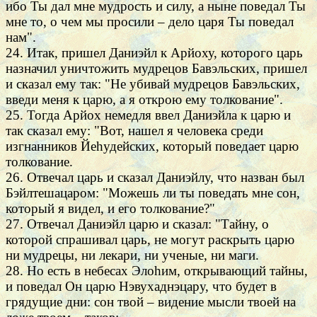
ибо Ты дал мне мудрость и силу, а ныне поведал Ты
мне то, о чем мы просили – дело царя Ты поведал
нам".
24. Итак, пришел Даниэйл к Арйоху, которого царь
назначил уничтожить мудрецов Бавэльских, пришел
и сказал ему так: "Не убивай мудрецов Бавэльских,
введи меня к царю, а я открою ему толкование".
25. Тогда Арйох немедля ввел Даниэйла к царю и
так сказал ему: "Вот, нашел я человека среди
изгнанников Йеhудейских, который поведает царю
толкование.
26. Отвечал царь и сказал Даниэйлу, что назван был
Бэйлтешацаром: "Можешь ли ты поведать мне сон,
который я видел, и его толкование?"
27. Отвечал Даниэйл царю и сказал: "Тайну, о
которой спрашивал царь, не могут раскрыть царю
ни мудрецы, ни лекари, ни ученые, ни маги.
28. Но есть в небесах Элоhим, открывающий тайны,
и поведал Он царю Нэвухаднэцару, что будет в
грядущие дни: сон твой – видение мысли твоей на