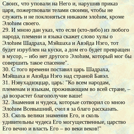
Своих, что уповали на Него и, нарушив приказ
царя, пожертвовали телами своими, чтобы не
служить и не поклоняться никаким элоhим, кроме
Элоhим своего.
29. И мною дан указ, что если (кто-либо) из любого
народа, племени и языка скажет слово хулы о
Элоhим Шадраха, Мэйшаха и Авэйда Нэго, тот
будет изрублен на куски, а дом его будет превращен
в мусор, – ибо нет другого Элоhим, который мог бы
совершить такое спасение".
30. С того времени поставил царь Шадраха,
Мэйшаха и Авэйда Нэго над страной Бавэл.
31. Нэвухаднэццар, царь: "Ко всем народам,
племенам и языкам, проживающим во всей стране, –
да возрастет благополучие ваше!
32. Знамения и чудеса, которые сотворил со мною
Элоhим Всевышний, счел я за благо рассказать.
33. Сколь велики знамения Его, и сколь
удивительны чудеса Его могущественные, царство
Его вечно и власть Его – во веки веков!"