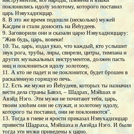
поклонились идолу золотому, которого поставил
царь Нэвухаднэццар.
8. В это же время подошли (несколько) мужей
Касдим и стали доносить на Йеhудеев.
9. Заговорили они и сказали царю Нэвухаднэццару:
"Жив будь, царь, вовеки!
10. Ты, царь, издал указ, что каждый, кто услышит
звук рога, трубы, лиры, свирели, цитры, тимпана и
других музыкальных инструментов, должен пасть
ниц и поклониться идолу золотому,
11. А кто не падет и не поклонится, будет брошен в
раскаленную горящую печь.
12. Есть же мужи из Йеhудеев, которых ты назначил
вести дела страны Бавэл, – Шадрах, Мэйшах и
Авэйд Нэго. Эти мужи не почитают тебя, царь,
твоим элоhим они не служат, и золотому идолу,
которого ты поставил, они не поклоняются".
13. Тогда в гневе и ярости приказал Нэвухаднэццар
привести Шадраха, Мэйшаха и Авэйда Нэго. И были
тогда эти мужи приведены к царю.