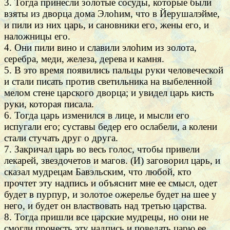
3. Тогда принесли золотые сосуды, которые были
взяты из дворца дома Элоhим, что в Йерушалэйме,
и пили из них царь, и сановники его, жены его, и
наложницы его.
4. Они пили вино и славили элоhим из золота,
серебра, меди, железа, дерева и камня.
5. В это время появились пальцы руки человеческой
и стали писать против светильника на выбеленной
мелом стене царского дворца; и увидел царь кисть
руки, которая писала.
6. Тогда царь изменился в лице, и мысли его
испугали его; суставы бедер его ослабели, а колени
стали стучать друг о друга.
7. Закричал царь во весь голос, чтобы привели
лекарей, звездочетов и магов. (И) заговорил царь, и
сказал мудрецам Бавэльским, что любой, кто
прочтет эту надпись и объяснит мне ее смысл, одет
будет в пурпур, и золотое ожерелье будет на шее у
него, и будет он властвовать над третью царства.
8. Тогда пришли все царские мудрецы, но они не
смогли прочесть эту надпись и поведать царю ее