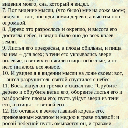
видения моего, сна, который я видел.
7. Вот видение мысли, (что было) мне на ложе моем;
видел я – вот, посреди земли дерево, а высоты оно
огромной.
8. Дерево это разрослось и окрепло, и высота его
достигла небес, и видно было оно до всех краев
земли.
9. Листья его прекрасны, а плоды обильны, и пища
на нем – для всех; в тени его укрывались звери
полевые, в ветвях его жили птицы небесные, и от
него питалось все живое.
10. И увидел я в видении мысли на ложе своем: вот,
– ангел-разрушитель святой спустился с небес.
11. Воскликнул он громко и сказал так: "Срубите
дерево и обрубите ветви его, оборвите листья его и
разбросайте плоды его; пусть уйдут звери из тени
его, а птицы – с ветвей его.
12. Но оставьте в земле главный корень его,
прикованным железом и медью к траве полевой; и
росой небесной пусть омывается он, и травами