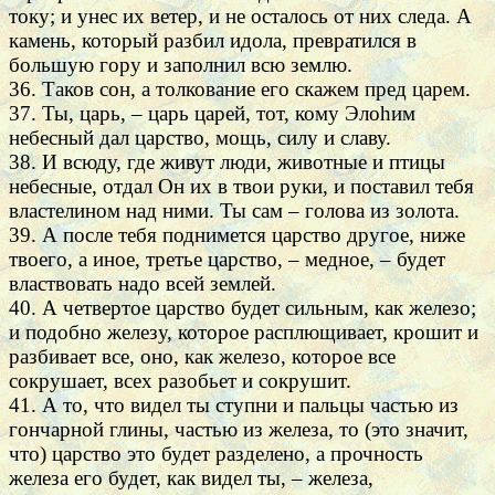
току; и унес их ветер, и не осталось от них следа. А
камень, который разбил идола, превратился в
большую гору и заполнил всю землю.
36. Таков сон, а толкование его скажем пред царем.
37. Ты, царь, – царь царей, тот, кому Элоhим
небесный дал царство, мощь, силу и славу.
38. И всюду, где живут люди, животные и птицы
небесные, отдал Он их в твои руки, и поставил тебя
властелином над ними. Ты сам – голова из золота.
39. А после тебя поднимется царство другое, ниже
твоего, а иное, третье царство, – медное, – будет
властвовать надо всей землей.
40. А четвертое царство будет сильным, как железо;
и подобно железу, которое расплющивает, крошит и
разбивает все, оно, как железо, которое все
сокрушает, всех разобьет и сокрушит.
41. А то, что видел ты ступни и пальцы частью из
гончарной глины, частью из железа, то (это значит,
что) царство это будет разделено, а прочность
железа его будет, как видел ты, – железа,