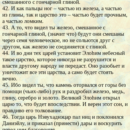
смешанного с гончарной глиной.
42. И как пальцы ног – частью из железа, а частью
из глины, так и царство это – частью будет прочным,
а частью ломким.
43. А то, что видел ты железо, смешанное с
гончарной глиной, (значит что) будут они смешаны
через семя человеческое, но не сольются друг с
другом, как железо не соединяется с глиной.
44. И во дни тех царей установит Элоhим небесный
такое царство, которое никогда не разрушится и
власти другому народу не передаст. Оно разобьет и
уничтожит все эти царства, а само будет стоять
вечно.
45. Ибо видел ты, что камень оторвался от горы без
помощи (чьих-либо) рук и раздробил железо, медь,
глину, серебро и золото. Великий Элоhим открыл
царю то, что будет впоследствии. И верен этот сон, и
правдиво его толкование.
46. Тогда царь Нэвухаднэцар пал ниц и поклонился
Даниэйлу, и приказал (принести) дары и воскурить
перед ним благовония.