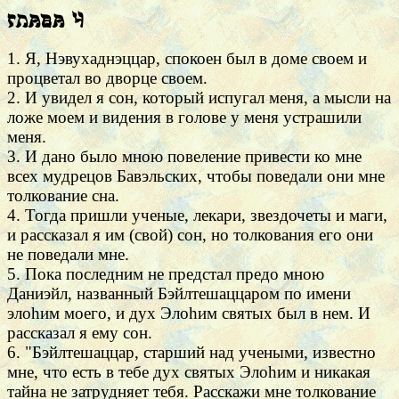
Глава 4
1. Я, Нэвухаднэццар, спокоен был в доме своем и
процветал во дворце своем.
2. И увидел я сон, который испугал меня, а мысли на
ложе моем и видения в голове у меня устрашили
меня.
3. И дано было мною повеление привести ко мне
всех мудрецов Бавэльских, чтобы поведали они мне
толкование сна.
4. Тогда пришли ученые, лекари, звездочеты и маги,
и рассказал я им (свой) сон, но толкования его они
не поведали мне.
5. Пока последним не предстал предо мною
Даниэйл, названный Бэйлтешаццаром по имени
элоhим моего, и дух Элоhим святых был в нем. И
рассказал я ему сон.
6. "Бэйлтешаццар, старший над учеными, известно
мне, что есть в тебе дух святых Элоhим и никакая
тайна не затрудняет тебя. Расскажи мне толкование