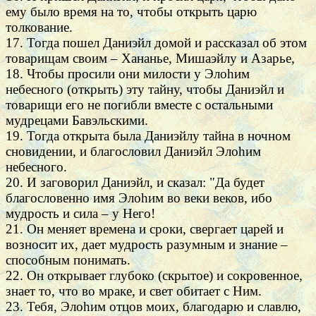
ему было время на то, чтобы открыть царю
толкование.
17. Тогда пошел Даниэйл домой и рассказал об этом
товарищам своим – Хананье, Мишаэйлу и Азарье,
18. Чтобы просили они милости у Элоhим
небесного (открыть) эту тайну, чтобы Даниэйл и
товарищи его не погибли вместе с остальными
мудрецами Бавэльскими.
19. Тогда открыта была Даниэйлу тайна в ночном
сновидении, и благословил Даниэйл Элоhим
небесного.
20. И заговорил Даниэйл, и сказал: "Да будет
благословенно имя Элоhим во веки веков, ибо
мудрость и сила – у Него!
21. Он меняет времена и сроки, свергает царей и
возносит их, дает мудрость разумным и знание –
способным понимать.
22. Он открывает глубоко (скрытое) и сокровенное,
знает то, что во мраке, и свет обитает с Ним.
23. Тебя, Элоhим отцов моих, благодарю и славлю,