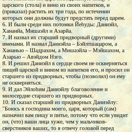
царского (стола) и вино из своих напитков, и
(приказал) растить их три года, по истечении
которых они должны будут предстать перед царем.
6. И были среди них потомки Йеhуды: Даниэйл,
Хананйа, Мишаэйл и Азарйа.
7. И назвал их старший придворный (другими)
именами. И назвал Даниэйла – Бэйлтшацаром, а
Хананью – Шадрахом, а Мишаэйла – Мэйшахом, а
Азарью – Авэйдом Нэго.
8. И решил Даниэйл в сердце своем не оскверняться
пищей царской и вином из напитков его, и просил он
старшего из придворных, чтобы (позволил) он ему
не оскверняться.
9. И дал Эйлоhим Даниэйлу благоволение и
милосердие старшего из придворных.
10. И сказал старший из придворных Даниэйлу:
"Боюсь я господина моего, царя, который (сам)
назначил вам пищу и питье, потому что если увидит
он, (что) ваши лица хуже, чем у мальчиков-
сверстников ваших, то я отвечу головой перед