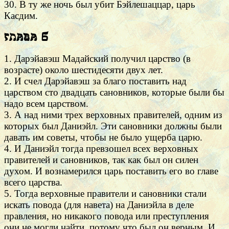
30. В ту же ночь был убит Бэйлешаццар, царь
Касдим.
Глава 6
1. Дарэйавэш Мадайский получил царство (в
возрасте) около шестидесяти двух лет.
2. И счел Дарэйавэш за благо поставить над
царством сто двадцать сановников, которые были бы
надо всем царством.
3. А над ними трех верховных правителей, одним из
которых был Даниэйл. Эти сановники должны были
давать им советы, чтобы не было ущерба царю.
4. И Даниэйл тогда превзошел всех верховных
правителей и сановников, так как был он силен
духом. И вознамерился царь поставить его во главе
всего царства.
5. Тогда верховные правители и сановники стали
искать повода (для навета) на Даниэйла в деле
правления, но никакого повода или преступления
они не могли найти, потому что был он верным. И