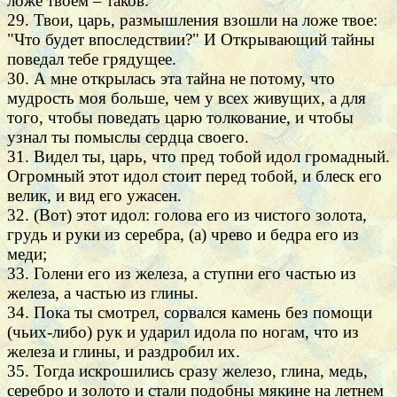
ложе твоем – таков:
29. Твои, царь, размышления взошли на ложе твое:
"Что будет впоследствии?" И Открывающий тайны
поведал тебе грядущее.
30. А мне открылась эта тайна не потому, что
мудрость моя больше, чем у всех живущих, а для
того, чтобы поведать царю толкование, и чтобы
узнал ты помыслы сердца своего.
31. Видел ты, царь, что пред тобой идол громадный.
Огромный этот идол стоит перед тобой, и блеск его
велик, и вид его ужасен.
32. (Вот) этот идол: голова его из чистого золота,
грудь и руки из серебра, (а) чрево и бедра его из
меди;
33. Голени его из железа, а ступни его частью из
железа, а частью из глины.
34. Пока ты смотрел, сорвался камень без помощи
(чьих-либо) рук и ударил идола по ногам, что из
железа и глины, и раздробил их.
35. Тогда искрошились сразу железо, глина, медь,
серебро и золото и стали подобны мякине на летнем