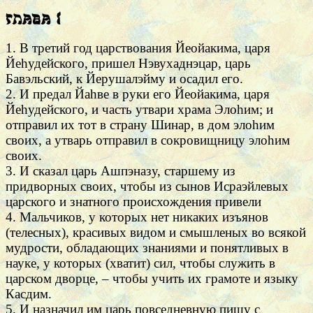
Глава 1
1. В третий год царствования Йeойакима, царя
Йеhудейского, пришел Нэвухаднэцар, царь
Бавэльский, к Йерушалэйму и осадил его.
2. И предал Йаhве в руки его Йeойакима, царя
Йеhудейского, и часть утвари храма Элоhим; и
отправил их тот в страну Шинар, в дом элоhим
своих, а утварь отправил в сокровищницу элоhим
своих.
3. И сказал царь Ашпэназу, старшему из
придворных своих, чтобы из сынов Исраэйлевых
царского и знатного происхождения привели
4. Мальчиков, у которых нет никаких изъянов
(телесных), красивых видом и смышленых во всякой
мудрости, обладающих знаниями и понятливых в
науке, у которых (хватит) сил, чтобы служить в
царском дворце, – чтобы учить их грамоте и языку
Касдим.
5. И назначил им царь повседневную пищу с