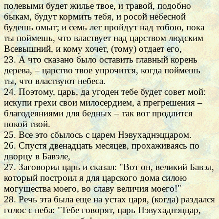
полевыми будет жилье твое, и травой, подобно
быкам, будут кормить тебя, и росой небесной
будешь омыт; и семь лет пройдут над тобою, пока
ты поймешь, что властвует над царством людским
Всевышний, и кому хочет, (тому) отдает его,
23. А что сказано было оставить главный корень
дерева, – царство твое упрочится, когда поймешь
ты, что властвуют небеса.
24. Поэтому, царь, да угоден тебе будет совет мой:
искупи грехи свои милосердием, а прегрешения –
благодеяниями для бедных – так вот продлится
покой твой.
25. Все это сбылось с царем Нэвухаднэццаром.
26. Спустя двенадцать месяцев, прохаживаясь по
дворцу в Бавэле,
27. Заговорил царь и сказал: "Вот он, великий Бавэл,
который построил я для царского дома силою
могущества моего, во славу величия моего!"
28. Речь эта была еще на устах царя, (когда) раздался
голос с неба: "Тебе говорят, царь Нэвухаднэццар,