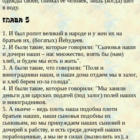
одежды своей; снимал ее человек, лишь (когда) шел
в воду.
Глава 5
1. И был ропот великий в народе и у жен их на
братьев их, (богатых) Йеhудеев.
2. И были такие, которые говорили: "Сыновья наши
и дочери наши – нас множество, взять бы (нам)
хлеб, и будем мы есть и жить".
3. А были такие, что говорили: "Поля и
виноградники наши, и наши дома отдаем мы в залог,
и хлеб берем из-за голода".
4. И были такие, которые говорили: "Мы заняли
деньги для царских податей (под залог) полей наших
и виноградников.
5. А нынче – ведь плоть наша подобна плоти
братьев наших, наши сыновья подобны их
сыновьям, но мы принуждаем наших сыновей и
дочерей к рабству, и есть среди дочерей наших
порабощенные, а мы не в силах (вызволить их); а