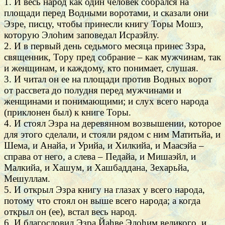
1. И весь народ как один человек собрался на
площади перед Водными воротами, и сказали они
Эзре, писцу, чтобы принесли книгу Торы Мошэ,
которую Элоhим заповедал Исраэйлу.
2. И в первый день седьмого месяца принес Ззра,
священник, Тору пред собрание – как мужчинам, так
и женщинам, и каждому, кто понимает, слушая.
3. И читал он ее на площади против Водных ворот
от рассвета до полудня перед мужчинами и
женщинами и понимающими; и слух всего народа
(приклонен был) к книге Торы.
4. И стоял Эзра на деревянном возвышении, которое
для этого сделали, и стояли рядом с ним Матитьйа, и
Шема, и Анайа, и Урийа, и Хилкийа, и Маасэйа –
справа от него, а слева – Педайа, и Мишаэйл, и
Малкийа, и Хашум, и Хашбаддана, Зехарьйа,
Мешуллам.
5. И открыл Эзра книгу на глазах у всего народа,
потому что стоял он выше всего народа; а когда
открыл он (ее), встал весь народ.
6. И благословил Эзра Йаhве Элоhим великого, и