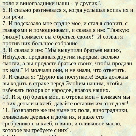
поля и виноградники наши – у других".
6. И сильно разгневался я, когда услышал вопль их и
эти речи.
7. И подсказало мне сердце мое, и стал я спорить с
главарями и помощниками, и сказал я им: "Тяжкую
(лихву) взимаете вы с братьев своих!" И созвал я
против них большое собрание
8. И сказал я им: "Мы выкупили братьев наших,
Йеhудеев, проданных другим народам, сколько
смогли, а вы продаете братьев своих, чтобы продали
их нам!" И молчали они, и не знали, что ответить.
9. И сказал я: "Дурно вы поступаете! Ведь должны
вы ходить в страхе перед Элоhим нашим, чтобы
избежать позора от народов, врагов наших.
10. И я, (и) братья мои, и отроки мои – взимаем мы
с них деньги и хлеб; давайте оставим им этот долг!
11. Возвратите же им ныне их поля, виноградники,
оливковые деревья и дома их, и даже сто
сребреников, и хлеб, и вино, и оливковое масло,
которое вы требуете с них".