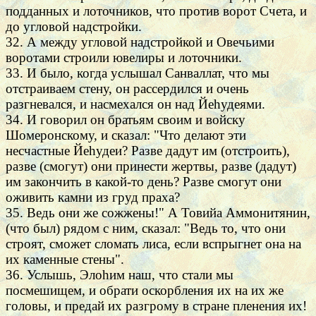
подданных и лоточников, что против ворот Счета, и
до угловой надстройки.
32. А между угловой надстройкой и Овечьими
воротами строили ювелиры и лоточники.
33. И было, когда услышал Санваллат, что мы
отстраиваем стену, он рассердился и очень
разгневался, и насмехался он над Йеhудеями.
34. И говорил он братьям своим и войску
Шомеронскому, и сказал: "Что делают эти
несчастные Йеhудеи? Разве дадут им (отстроить),
разве (смогут) они принести жертвы, разве (дадут)
им закончить в какой-то день? Разве смогут они
оживить камни из груд праха?
35. Ведь они же сожжены!" А Товийа Аммонитянин,
(что был) рядом с ним, сказал: "Ведь то, что они
строят, сможет сломать лиса, если вспрыгнет она на
их каменные стены".
36. Услышь, Элоhим наш, что стали мы
посмешищем, и обрати оскорбления их на их же
головы, и предай их разгрому в стране пленения их!