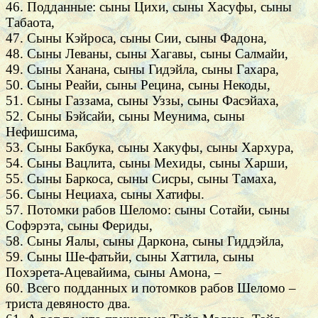
46. Подданные: сыны Цихи, сыны Хасуфы, сыны
Табаота,
47. Сыны Кэйроса, сыны Сии, сыны Фадона,
48. Сыны Леваны, сыны Хагавы, сыны Салмайи,
49. Сыны Ханана, сыны Гидэйла, сыны Гахара,
50. Сыны Реайи, сыны Рецина, сыны Некоды,
51. Сыны Газзама, сыны Уззы, сыны Фасэйаха,
52. Сыны Бэйсайи, сыны Меунима, сыны
Нефишсима,
53. Сыны Бакбука, сыны Хакуфы, сыны Хархура,
54. Сыны Вацлита, сыны Мехиды, сыны Харши,
55. Сыны Баркоса, сыны Сисры, сыны Тамаха,
56. Сыны Нециаха, сыны Хатифы.
57. Потомки рабов Шеломо: сыны Сотайи, сыны
Софэрэта, сыны Фериды,
58. Сыны Яалы, сыны Даркона, сыны Гиддэйла,
59. Сыны Ше-фатьйи, сыны Хаттила, сыны
Похэрета-Ацевайима, сыны Амона, –
60. Всего подданных и потомков рабов Шеломо –
триста девяносто два.