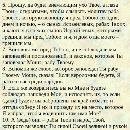
6. Прошу, да будет внемлющим ухо Твое, а глаза
Твои – открытыми, чтобы слышать молитву раба
Твоего, которую возношу я пред Тобою сегодня, –
днем и ночью, – о сынах Исраэйлевых, рабах Твоих,
и каюсь я в грехах сынов Исраэйлевых, которыми
грешили мы пред Тобою: и я, и дом отца моего –
грешили мы.
7. Виновны мы пред Тобою, и не соблюдали мы
заповедей и постановлений, и законов, которые Ты
заповедал Мошэ, рабу Твоему.
8. Вспомни же слово, которое заповедал Ты рабу
Твоему Мошэ, сказав: "Если вероломны будете, Я
рассею вас среди народов.
9. Если же возвратитесь вы ко Мне и будете
соблюдать заповеди Мои, и исполнять их, то если
(даже) будете вы заброшены на край неба, то и
оттуда соберу Я их и приведу их на место, которое
Я избрал, чтобы водворить там имя Мое".
10. А (ведь) они – рабы Твои и народ Твой,
которого вызволил Ты силой Своей великой и рукой