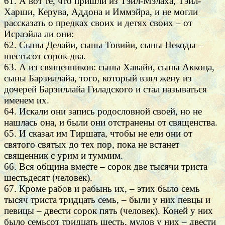
61. А вот те, что пришли из Тэйл-Мэлаха, Тэйл-
Харши, Керува, Аддона и Иммэйра, и не могли
рассказать о предках своих и детях своих – от
Исраэйла ли они:
62. Сыны Делайи, сыны Товийи, сыны Некоды –
шестьсот сорок два.
63. А из священников: сыны Хавайи, сыны Аккоца,
сыны Барзиллайа, того, который взял жену из
дочерей Барзиллайа Гиладского и стал называться
именем их.
64. Искали они запись родословной своей, но не
нашлась она, и были они отстранены от священства.
65. И сказал им Тиршата, чтобы не ели они от
святого святых до тех пор, пока не встанет
священник с урим и туммим.
66. Вся община вместе – сорок две тысячи триста
шестьдесят (человек).
67. Кроме рабов и рабынь их, – этих было семь
тысяч триста тридцать семь, – были у них певцы и
певицы – двести сорок пять (человек). Коней у них
было семьсот тридцать шесть, мулов у них – двести