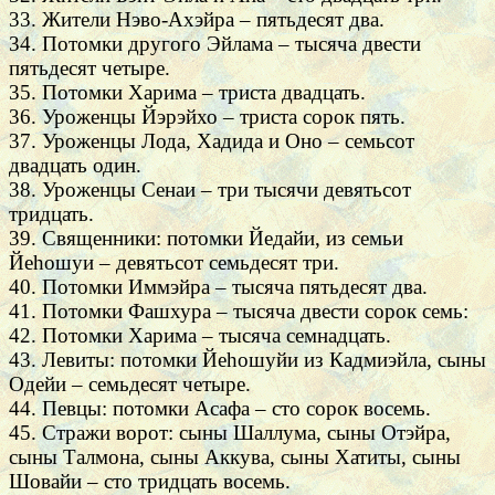
33. Жители Нэво-Ахэйра – пятьдесят два.
34. Потомки другого Эйлама – тысяча двести
пятьдесят четыре.
35. Потомки Харима – триста двадцать.
36. Уроженцы Йэрэйхо – триста сорок пять.
37. Уроженцы Лода, Хадида и Оно – семьсот
двадцать один.
38. Уроженцы Сенаи – три тысячи девятьсот
тридцать.
39. Священники: потомки Йедайи, из семьи
Йеhошуи – девятьсот семьдесят три.
40. Потомки Иммэйра – тысяча пятьдесят два.
41. Потомки Фашхура – тысяча двести сорок семь:
42. Потомки Харима – тысяча семнадцать.
43. Левиты: потомки Йеhошуйи из Кадмиэйла, сыны
Одейи – семьдесят четыре.
44. Певцы: потомки Асафа – сто сорок восемь.
45. Стражи ворот: сыны Шаллума, сыны Отэйра,
сыны Талмона, сыны Аккува, сыны Хатиты, сыны
Шовайи – сто тридцать восемь.