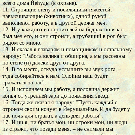
всего дома Йеhуды (в охране).
11. Строящие стену и носильщики тяжестей,
навьючивающие (животных), одной рукой
выполняют работу, а в другой держат меч.
12. И у каждого из строителей на бедрах повязан
был меч его, и они строили, а трубящий в рог был
рядом со мною.
13. И сказал я главарям и помощникам и остальному
народу: "Работа велика и обширна, а мы рассеяны
по стене (и) далеки друг от друга.
14. В то место, откуда услышите вы звук рога, –
туда собирайтесь к нам. Элоhим наш будет
сражаться за нас".
15. И исполняем мы работу, а половина держит
копья от утренней зари до появления звезд.
16. Тогда же сказал я народу: "Пусть каждый с
отроком своим ночует в Йерушалэйме. И да будет у
нас ночь для стражи, а день для работы".
17. И ни я, ни братья мои, ни отроки мои, ни люди
из стражи, что позади меня, – не снимали мы