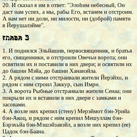
20. И сказал я им в ответ: "Элоhим небесный, Он
даст нам успех, а мы, рабы Его, встанем и отстроим.
А вам нет ни доли, ни милости, ни (доброй) памяти
в Йерушалэйме".
Глава 3
1. И поднялся Эльйашив, первосвященник, и братья
его, священники, и отстроили Овечьи ворота; они
освятили их и поставили в них двери; и освятили их
до башни Мэйа, до башни Хананэйла.
2. А рядом с ними отстраивали жители Йерэйхо, и
рядом с ним строил Заккур, сын Имри.
3. А ворота Рыбные отстраивали жители Сенаа; они
покрыли их и вставили в них двери с замками и
засовами.
4. А возле них крепил (стену) Мерэймот бэн-Урийа
бэн-Акоц, и рядом с ним крепил Мешуллам бэн-
Бэрэхьйа бэн-Мэшэйзавэйл, а возле них крепил (ее)
Цадок бэн-Баана.