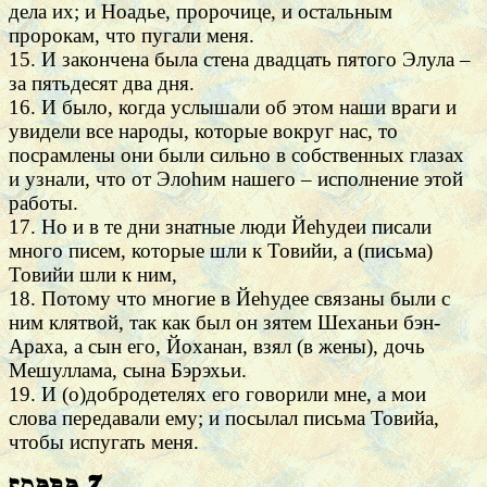
дела их; и Ноадье, пророчице, и остальным
пророкам, что пугали меня.
15. И закончена была стена двадцать пятого Элула –
за пятьдесят два дня.
16. И было, когда услышали об этом наши враги и
увидели все народы, которые вокруг нас, то
посрамлены они были сильно в собственных глазах
и узнали, что от Элоhим нашего – исполнение этой
работы.
17. Но и в те дни знатные люди Йеhудеи писали
много писем, которые шли к Товийи, а (письма)
Товийи шли к ним,
18. Потому что многие в Йеhудее связаны были с
ним клятвой, так как был он зятем Шеханьи бэн-
Араха, а сын его, Йоханан, взял (в жены), дочь
Мешуллама, сына Бэрэхьи.
19. И (о)добродетелях его говорили мне, а мои
слова передавали ему; и посылал письма Товийа,
чтобы испугать меня.
Глава 7