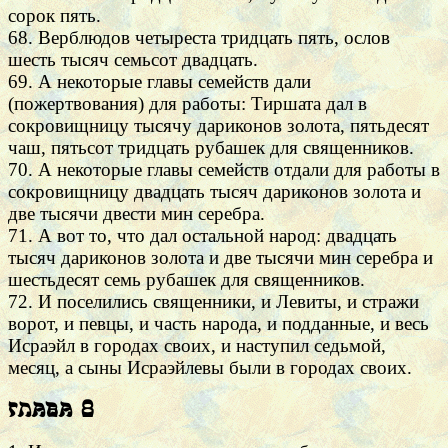
сорок пять.
68. Верблюдов четыреста тридцать пять, ослов
шесть тысяч семьсот двадцать.
69. А некоторые главы семейств дали
(пожертвования) для работы: Тиршата дал в
сокровищницу тысячу дариконов золота, пятьдесят
чаш, пятьсот тридцать рубашек для священников.
70. А некоторые главы семейств отдали для работы в
сокровищницу двадцать тысяч дариконов золота и
две тысячи двести мин серебра.
71. А вот то, что дал остальной народ: двадцать
тысяч дариконов золота и две тысячи мин серебра и
шестьдесят семь рубашек для священников.
72. И поселились священники, и Левиты, и стражи
ворот, и певцы, и часть народа, и подданные, и весь
Исраэйл в городах своих, и наступил седьмой,
месяц, а сыны Исраэйлевы были в городах своих.
Глава 8