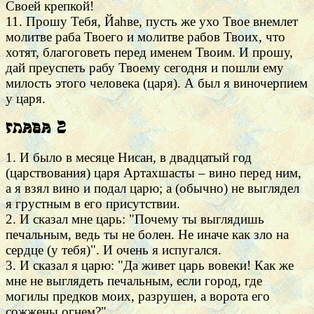
Своей крепкой!
11. Прошу Тебя, Йаhве, пусть же ухо Твое внемлет
молитве раба Твоего и молитве рабов Твоих, что
хотят, благоговеть перед именем Твоим. И прошу,
дай преуспеть рабу Твоему сегодня и пошли ему
милость этого человека (царя). А был я виночерпием
у царя.
Глава 2
1. И было в месяце Нисан, в двадцатый год
(царствования) царя Артахшасты – вино перед ним,
а я взял вино и подал царю; а (обычно) не выглядел
я грустным в его присутствии.
2. И сказал мне царь: "Почему ты выглядишь
печальным, ведь ты не болен. Не иначе как зло на
сердце (у тебя)". И очень я испугался.
3. И сказал я царю: "Да живет царь вовеки! Как же
мне не выглядеть печальным, если город, где
могилы предков моих, разрушен, а ворота его
сожжены огнем?"