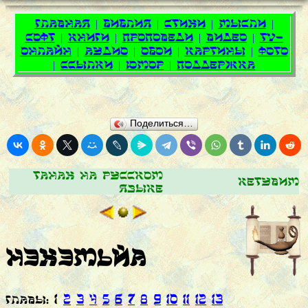
Поделиться…
Танах на русском
Кетувим
языке
Нэхэмьйа
ГЛАВЫ: 1
2
3
4
5
6
7
8
9
10
11
12
13