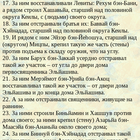
17. За ним восстанавливали Левиты: Рехум бэн-Бани,
а рядом строил Хашавьйа, старший над половиной
округа Кеилы, с (людьми) своего округа.
18. За ним отстраивали братья их: Баввай бэн-
Хэйнадад, старший над половиной округа Кеилы.
19. И рядом с ним Эйзэр бэн-Йеhошуа, старший над
(округом) Мицпы, крепил такую же часть (стены)
против подъема к складу оружия, что на углу.
20. За ним Барух бэн-Заккай усердно отстраивал
такой же участок – от угла до двери дома
первосвященника Эльйашива.
21. За ним Мерэймот бэн-Урийа бэн-Акоц
восстанавливал такой же участок – от двери дома
Эльйашива и до конца дома Эльйашива.
22. А за ним отстраивали священники, живущие на
равнине.
23. За ними строили Биньйамин и Хашшув против
дома своего; за ними крепил (стену) Азарьйа бэн-
Маасэйа бэн-Ананьйа около своего дома;
24. За ним Биннуй бэн-Хэйнадад отстраивал такой