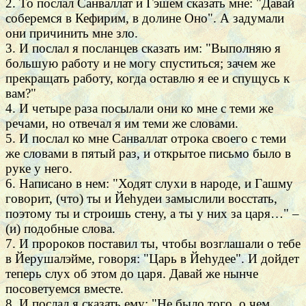
2. То послал Санваллат и Гэшем сказать мне: "Давай
соберемся в Кефирим, в долине Оно". А задумали
они причинить мне зло.
3. И послал я посланцев сказать им: "Выполняю я
большую работу и не могу спуститься; зачем же
прекращать работу, когда оставлю я ее и спущусь к
вам?"
4. И четыре раза посылали они ко мне с теми же
речами, но отвечал я им теми же словами.
5. И послал ко мне Санваллат отрока своего с теми
же словами в пятый раз, и открытое письмо было в
руке у него.
6. Написано в нем: "Ходят слухи в народе, и Гашму
говорит, (что) ты и Йеhудеи замыслили восстать,
поэтому ты и строишь стену, а ты у них за царя…" –
(и) подобные слова.
7. И пророков поставил ты, чтобы возглашали о тебе
в Йерушалэйме, говоря: "Царь в Йеhудее". И дойдет
теперь слух об этом до царя. Давай же нынче
посоветуемся вместе.
8. И послал я сказать ему: "Не было того, о чем