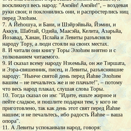
воскликнул весь народ: "Амэйн! Амэйн!", – воздевая
руки свои; и поклонились они, и распростерлись ниц
перед Элоhим.
7. А Йеhошуа, и Бани, и Шэйрэйвьйа, Йэмин, и
Аккув, Шабтай, Одийа, Маасэйа, Келита, Азарьйа,
Йозавад, Ханан, Пслайа и Левиты разъясняли
народу Тору, а люди стояли на своих местах.
8. И читали они книгу Торы Элоhим внятно и с
толкованием читаемого.
9. И сказал всему народу Нэхемьйа, он же Тиршата,
и Эзра-свяшенник, писец, и Левиты, разъяснявшие
народу: "Нынче святой день перед Йаhве Элоhим
вашим – не печальтесь же и не плачьте!", – потому
что весь народ плакал, слушая слова Торы.
10. Тогда сказал он им: "Идите, ешьте жирное и
пейте сладкое, и пошлите подарки тем, у кого не
приготовлено, так как день этот свят перед Йаhве
нашим; и не печальтесь, ибо радость Йаhве – ваша
опора".
11. А Левиты успокаивали народ, говоря: