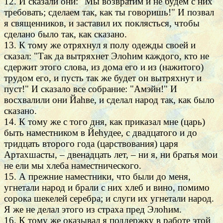
12. И сказали они: "Мы возвратим и не будем с них
требовать; сделаем так, как ты говоришь!" И позвал
я священников, и заставил их поклясться, чтобы
сделано было так, как сказано.
13. К тому же отряхнул я полу одежды своей и
сказал: "Так да вытряхнет Элоhим каждого, кто не
сдержит этого слова, из дома его и из (нажитого)
трудом его, и пусть так же будет он вытряхнут и
пуст!" И сказало все собрание: "Амэйн!" И
восхвалили они Йаhве, и сделал народ так, как было
сказано.
14. К тому же с того дня, как приказал мне (царь)
быть наместником в Йеhудее, с двадцатого и до
тридцать второго года (царствования) царя
Артахшасты, – двенадцать лет, – ни я, ни братья мои
не ели мы хлеба наместнического.
15. А прежние наместники, что были до меня,
угнетали народ и брали с них хлеб и вино, помимо
сорока шекелей серебра; и слуги их угнетали народ.
Я же не делал этого из страха пред Элоhим.
16. К тому же оказывал я поддержку в работе этой