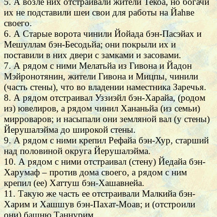
5. А возле них отстраивали жители Текоа, но богачи
их не подставили шеи свои для работы на Йаhве
своего.
6. А Старые ворота чинили Йойада бэн-Пасэйах и
Мешуллам бэн-Бесодьйа; они покрыли их и
поставили в них двери с замками и засовами.
7. А рядом с ними Мелатьйа из Гивона и Йадон
Мэйронотянин, жители Гивона и Мицпы, чинили
(часть стены), что во владении наместника Заречья.
8. А рядом отстраивал Уззиэйл бэн-Харайа, (родом
из) ювелиров, а рядом чинил Хананьйа (из семьи)
мирроваров; и насыпали они земляной вал (у стены)
Йерушалэйма до широкой стены.
9. А рядом с ними крепил Рефайа бэн-Хур, старший
над половиной округа Йерушалэйма.
10. А рядом с ними отстраивал (стену) Йедайа бэн-
Харумаф – против дома своего, а рядом с ним
крепил (ее) Хаттуш бэн-Хашавнейа.
11. Такую же часть ее отстраивали Малкийа бэн-
Харим и Хашшув бэн-Пахат-Моав; и (отстроили
они) башню Таннурим.