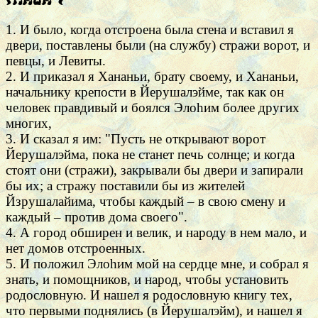
1. И было, когда отстроена была стена и вставил я
двери, поставлены были (на службу) стражи ворот, и
певцы, и Левиты.
2. И приказал я Хананьи, брату своему, и Хананьи,
начальнику крепости в Йерушалэйме, так как он
человек правдивый и боялся Элоhим более других
многих,
3. И сказал я им: "Пусть не открывают ворот
Йерушалэйма, пока не станет печь солнце; и когда
стоят они (стражи), закрывали бы двери и запирали
бы их; а стражу поставили бы из жителей
Йзрушалайима, чтобы каждый – в свою смену и
каждый – против дома своего".
4. А город обширен и велик, и народу в нем мало, и
нет домов отстроенных.
5. И положил Элоhим мой на сердце мне, и собрал я
знать, и помощников, и народ, чтобы установить
родословную. И нашел я родословную книгу тех,
что первыми поднялись (в Йерушалэйм), и нашел я