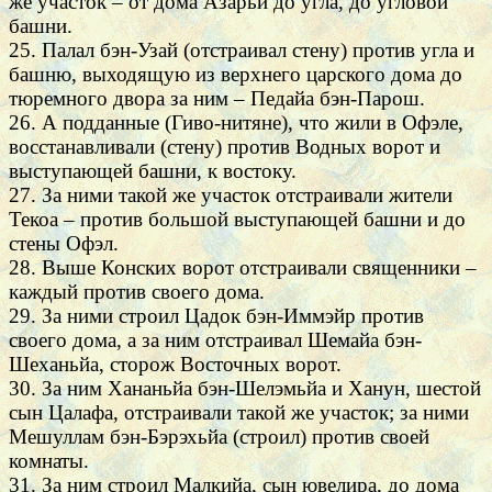
же участок – от дома Азарьи до угла, до угловой
башни.
25. Палал бэн-Узай (отстраивал стену) против угла и
башню, выходящую из верхнего царского дома до
тюремного двора за ним – Педайа бэн-Парош.
26. А подданные (Гиво-нитяне), что жили в Офэле,
восстанавливали (стену) против Водных ворот и
выступающей башни, к востоку.
27. За ними такой же участок отстраивали жители
Текоа – против большой выступающей башни и до
стены Офэл.
28. Выше Конских ворот отстраивали священники –
каждый против своего дома.
29. За ними строил Цадок бэн-Иммэйр против
своего дома, а за ним отстраивал Шемайа бэн-
Шеханьйа, сторож Восточных ворот.
30. За ним Хананьйа бэн-Шелэмьйа и Ханун, шестой
сын Цалафа, отстраивали такой же участок; за ними
Мешуллам бэн-Бэрэхьйа (строил) против своей
комнаты.
31. За ним строил Малкийа, сын ювелира, до дома