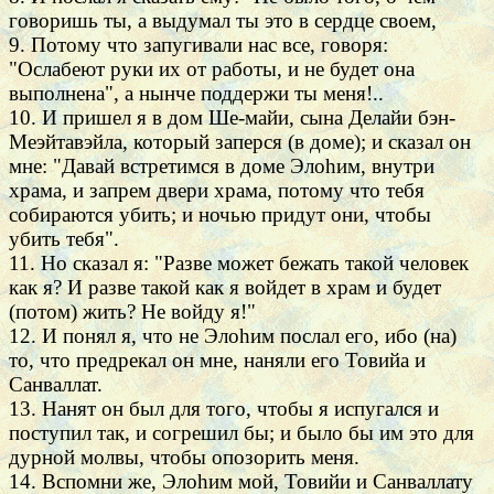
говоришь ты, а выдумал ты это в сердце своем,
9. Потому что запугивали нас все, говоря:
"Ослабеют руки их от работы, и не будет она
выполнена", а нынче поддержи ты меня!..
10. И пришел я в дом Ше-майи, сына Делайи бэн-
Меэйтавэйла, который заперся (в доме); и сказал он
мне: "Давай встретимся в доме Элоhим, внутри
храма, и запрем двери храма, потому что тебя
собираются убить; и ночью придут они, чтобы
убить тебя".
11. Но сказал я: "Разве может бежать такой человек
как я? И разве такой как я войдет в храм и будет
(потом) жить? Не войду я!"
12. И понял я, что не Элоhим послал его, ибо (на)
то, что предрекал он мне, наняли его Товийа и
Санваллат.
13. Нанят он был для того, чтобы я испугался и
поступил так, и согрешил бы; и было бы им это для
дурной молвы, чтобы опозорить меня.
14. Вспомни же, Элоhим мой, Товийи и Санваллату