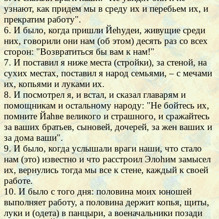
узнают, как придем мы в среду их и перебьем их, и
прекратим работу".
6. И было, когда пришли Йеhудеи, живущие среди
них, говорили они нам (об этом) десять раз со всех
сторон: "Возвратиться бы вам к нам!"
7. И поставил я ниже места (стройки), за стеной, на
сухих местах, поставил я народ семьями, – с мечами
их, копьями и луками их.
8. И посмотрел я, и встал, и сказал главарям и
помощникам и остальному народу: "Не бойтесь их,
помните Йаhве великого и страшного, и сражайтесь
за ваших братьев, сыновей, дочерей, за жен ваших и
за дома ваши".
9. И было, когда услышали враги наши, что стало
нам (это) известно и что расстроил Элоhим замысел
их, вернулись тогда мы все к стене, каждый к своей
работе.
10. И было с того дня: половина моих юношей
выполняет работу, а половина держит копья, щиты,
луки и (одета) в панцыри, а военачальники позади