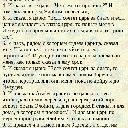
4. И сказал мне царь: "Чего же ты просишь?" И
взмолился я пред Элоhим небесным,
5. И сказал я царю: "Если сочтет царь за благо и если
нашел я милость в глазах царя, то пошли меня в
Йеhудею, в город могил моих предков, и я отстрою
его".
6. И царь, рядом с которым сидела царица, сказал
мне: "На сколько ты хочешь уйти и когда
вернешься?" И угодно было это царю, и послал он
меня, как только сказал я ему срок.
7. И сказал я царю: "Если сочтет царь за благо, то
пусть дадут мне письма к наместникам Заречья,
чтобы переправляли они меня, пока не дойду я до
Йеhудеи.
8. И письмо к Асафу, хранителю царского леса,
чтобы дал он мне деревьев для перекрытий ворот
вокруг храма Элоhим, И для городской стены, и для
дома, в котором я поселюсь". И дал мне царь по
мере доброй руки Элоhим, что была со мною.
9. И пришел я к наместникам Заречья, и отдал им