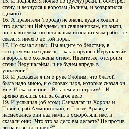
15. И поднялся я ночью по (руслу) реки, и осмотрел
стену, и вернулся к воротам Долины, и возвратился
(домой).
16. А правители (города) не знали, куда я ходил и
что делал; ни Йеhудеям, ни священникам, ни знати,
ни правителям, ни остальным исполнителям работ не
сказал я ничего до той поры.
17. Но сказал я им: "Вы видите то бедствие, в
котором мы находимся, – как разрушен Йерушалэйм
и ворота его сожжены огнем. Идемте же, отстроим
стены Йерушалэйма, и не будем впредь в
унижении".
18. И рассказал я им о руке Элоhим, что благой
была надо мною, и о словах царя, которые сказал он
мне. И сказали они: "Встанем и отстроим!". И
крепко взялись они за благое дело.
19. И услышал (об этом) Санваллат из Хорона и
Товийа, раб Аммонитский, и Гэшэм Арави, и
насмехались они над нами, и оскорбляли нас, и
сказали они: "Что это за дело вы делаете? Не против
ли царя вы восстаете?".