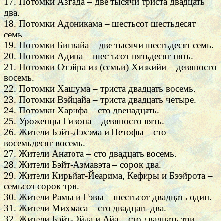
17. Потомки Азгада – две тысячи триста двадцать
два.
18. Потомки Адоникама – шестьсот шестьдесят
семь.
19. Потомки Бигвайа – две тысячи шестьдесят семь.
20. Потомки Адина – шестьсот пятьдесят пять.
21. Потомки Отэйра из (семьи) Хизкийи – девяносто
восемь.
22. Потомки Хашума – триста двадцать восемь.
23. Потомки Вэйцайа – триста двадцать четыре.
24. Потомки Харифа – сто двенадцать.
25. Уроженцы Гивона – девяносто пять.
26. Жители Бэйт-Лэхэма и Нетофы – сто
восемьдесят восемь.
27. Жители Анатота – сто двадцать восемь.
28. Жители Бэйт-Азмавэта – сорок два.
29. Жители Кирьйат-Йеарима, Кефиры и Бээйрота –
семьсот сорок три.
30. Жители Рамы и Гэвы – шестьсот двадцать один.
31. Жители Михмаса – сто двадцать два.
32. Жители Бэйт-Эйла и Айа – сто двадцать три.