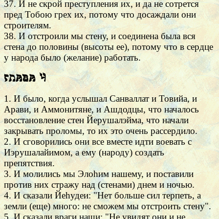
37. И не скрой преступления их, и да не сотрется
пред Тобою грех их, потому что досаждали они
строителям.
38. И отстроили мы стену, и соединена была вся
стена до половины (высоты ее), потому что в сердце
у народа было (желание) работать.
Глава 4
1. И было, когда услышал Санваллат и Товийа, и
Арави, и Аммонитяне, и Ашдодцы, что началось
восстановление стен Йерушалэйма, что начали
закрывать проломы, то их это очень рассердило.
2. И сговорились они все вместе идти воевать с
Иэрушалайимом, а ему (народу) создать
препятствия.
3. И молились мы Элоhим нашему, и поставили
против них стражу над (стенами) днем и ночью.
4. И сказали Йеhудеи: "Нет больше сил терпеть, а
земли (еще) много: не сможем мы отстроить стену".
5. И сказали враги наши: "Не увидят они и не