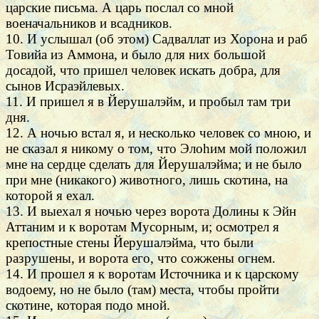
царские письма. А царь послал со мной
военачальников и всадников.
10. И услышал (об этом) Садваллат из Хорона и раб
Товийа из Аммона, и было для них большой
досадой, что пришел человек искать добра, для
сынов Исраэйлевых.
11. И пришел я в Йерушалэйм, и пробыл там три
дня.
12. А ночью встал я, и несколько человек со мною, и
не сказал я никому о том, что Элоhим мой положил
мне на сердце сделать для Йерушалэйма; и не было
при мне (никакого) животного, лишь скотина, на
которой я ехал.
13. И выехал я ночью через ворота Долины к Эйн
Аттаним и к воротам Мусорным, и; осмотрел я
крепостные стены Йерушалэйма, что были
разрушены, и ворота его, что сожжены огнем.
14. И прошел я к воротам Источника и к царскому
водоему, но не было (там) места, чтобы пройти
скотине, которая подо мной.