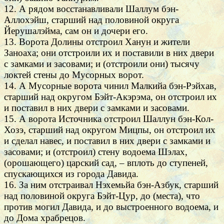
12. А рядом восстанавливали Шаллум бэн-
Аллохэйш, старший над половиной округа
Йерушалэйма, сам он и дочери его.
13. Ворота Долины отстроил Ханун и жители
Заноаха; они отстроили их и поставили в них двери
с замками и засовами; и (отстроили они) тысячу
локтей стены до Мусорных ворот.
14. А Мусорные ворота чинил Малкийа бэн-Рэйхав,
старший над округом Бэйт-Акэрэма, он отстроил их
и поставил в них двери с замками и засовами.
15. А ворота Источника отстроил Шаллун бэн-Кол-
Хозэ, старший над округом Мицпы, он отстроил их
и сделал навес, и поставил в них двери с замками и
засовами; и (отстроил) стену водоема Шэлах,
(орошающего) царский сад, – вплоть до ступеней,
спускающихся из города Давида.
16. За ним отстраивал Нэхемьйа бэн-Азбук, старший
над половиной округа Бэйт-Цур, до (места), что
против могил Давида, и до выстроенного водоема, и
до Дома храбрецов.