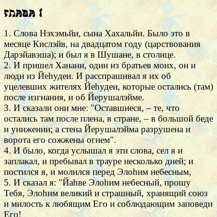
Глава 1
1. Слова Нэхэмьйи, сына Хахальйи. Было это в
месяце Кислэйв, на двадцатом году (царствования
Дарэйавэша); и был я в Шушане, в столице.
2. И пришел Ханани, один из братьев моих, он и
люди из Йеhудеи. И расспрашивал я их об
уцелевших жителях Йеhудеи, которые остались (там)
после изгнания, и об Йерушалэйме.
3. И сказали они мне: "Оставшиеся, – те, что
остались там после плена, в стране, – в большой беде
и унижении; а стена Йерушалэйма разрушена и
ворота его сожжены огнем".
4. И было, когда услышал я эти слова, сел я и
заплакал, и пребывал в трауре несколько дней; и
постился я, и молился перед Элоhим небесным,
5. И сказал я: "Йаhве Элоhим небесный, прошу
Тебя, Элоhим великий и страшный, хранящий союз
и милость к любящим Его и соблюдающим заповеди
Его!