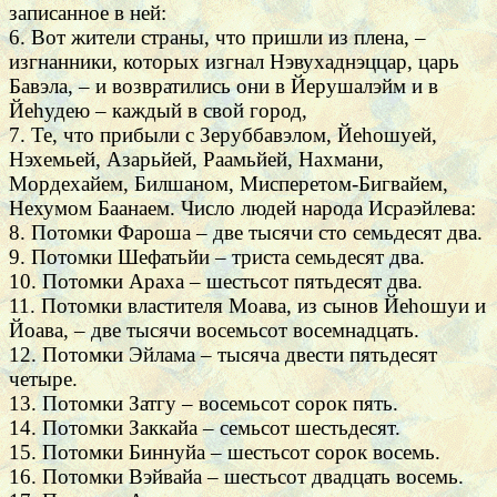
записанное в ней:
6. Вот жители страны, что пришли из плена, –
изгнанники, которых изгнал Нэвухаднэццар, царь
Бавэла, – и возвратились они в Йерушалэйм и в
Йеhудею – каждый в свой город,
7. Те, что прибыли с Зеруббавэлом, Йеhошуей,
Нэхемьей, Азарьйей, Раамьйей, Нахмани,
Мордехайем, Билшаном, Мисперетом-Бигвайем,
Нехумом Баанаем. Число людей народа Исраэйлева:
8. Потомки Фароша – две тысячи сто семьдесят два.
9. Потомки Шефатьйи – триста семьдесят два.
10. Потомки Араха – шестьсот пятьдесят два.
11. Потомки властителя Моава, из сынов Йеhошуи и
Йоава, – две тысячи восемьсот восемнадцать.
12. Потомки Эйлама – тысяча двести пятьдесят
четыре.
13. Потомки Затгу – восемьсот сорок пять.
14. Потомки Заккайа – семьсот шестьдесят.
15. Потомки Биннуйа – шестьсот сорок восемь.
16. Потомки Вэйвайа – шестьсот двадцать восемь.