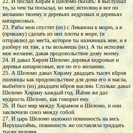
22. И послал Хирам к Шеломо сказать: я выслушал
то, за чем ты посылал, ко мне; исполню я все по
желанию твоему о деревьях кедровых и деревьях
кипарисовых.
23. Рабы мои спустят (их) с Леванона к морю, а я
(прикажу) сделать из них плоты в море, (и
отправлю) до места, которое ты назначишь мне, и я
разберу их там, а ты возьмешь (их). А ты исполни
мое желание, давая продовольствие дому моему.
24. И давал Хиром Шеломо деревья кедровые и
деревья кипарисовые, все по его желанию.
25. А Шеломо давал Хираму двадцать тысяч кбров
пшеницы как продовольствие для дома его и масла,
выбитого (из) двадцати кбров маслин. Столько давал
Шеломо Хираму каждый год. Йаhве же дал
мудрость Шеломо, как говорил ему.
26. И был мир между Хирамом и Шеломо, и они
заключили союз между собой.
27. И царь Шеломо наложил повинность на весь
Йерушалэймь, повинность же составляла тридцать
тысяч человек.