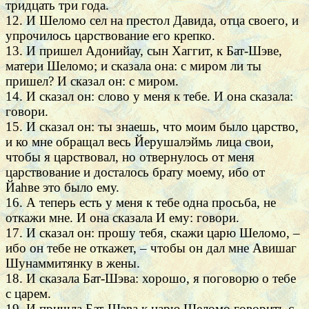
тридцать три года.
12. И Шеломо сел на престол Давида, отца своего, и
упрочилось царствование его крепко.
13. И пришел Адонийау, сын Хаггит, к Бат-Шэве,
матери Шеломо; и сказала она: с миром ли ты
пришел? И сказал он: с миром.
14. И сказал он: слово у меня к тебе. И она сказала:
говори.
15. И сказал он: ты знаешь, что моим было царство,
и ко мне обращал весь Йерушалэймь лица свои,
чтобы я царствовал, но отвернулось от меня
царствование и досталось брату моему, ибо от
Йаhве это было ему.
16. А теперь есть у меня к тебе одна просьба, не
откажи мне. И она сказала И ему: говори.
17. И сказал он: прошу тебя, скажи царю Шеломо, –
ибо он тебе не откажет, – чтобы он дал мне Авишаг
Шунаммитянку в жены.
18. И сказала Бат-Шэва: хорошо, я поговорю о тебе
с царем.
19. И пришла Бат-Шэва к царю Шеломо говорить с