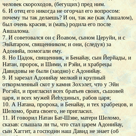
человек скороходов, (бегущих) пред ним.
6. И отец его никогда не огорчал его вопросом:
почему ты так делаешь? И он, так же (как Авшалом),
был очень красив, и (мать) родила его после
Авшалома.
7. И советовался он с Йоавом, сыном Церуйи, и с
Эвйатаром, священником; и они, (следуя) за
Адонийа, помогали ему.
8. Но Цадок, священник, и Бенайау, сын Йерйады, и
Натан, пророк, и Шими, и Рэйи, и храбрецы
Давидовы не были (заодно) с Адонийау.
9. И зарезал Адонийау мелкий и крупный
откормленный скот у камня Зохэлет, что у Эйн
Рогэйл, и пригласил всех братьев своих, сьшовей
царя, и всех мужей Йеhудиных, рабов царя;
10. А Натана, пророка, и Бенайау, и тех храбрецов, и
Шеломо, брата своего, не пригласил.
11. И говорил Натан Бат-Шэве, матери Шеломо,
сказав: слышала ли ты, что стал царем Адонийау,
сын Хаггит, а господин наш Давид не знает (об