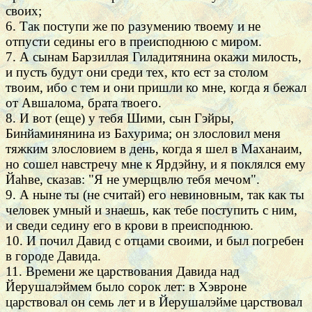
своих;
6. Так поступи же по разумению твоему и не
отпусти седины его в преисподнюю с миром.
7. А сынам Барзиллая Гиладитянина окажи милость,
и пусть будут они среди тех, кто ест за столом
твоим, ибо с тем и они пришли ко мне, когда я бежал
от Авшалома, брата твоего.
8. И вот (еще) у тебя Шими, сын Гэйры,
Бинйаминянина из Бахурима; он злословил меня
тяжким злословием в день, когда я шел в Маханаим,
но сошел навстречу мне к Ярдэйну, и я поклялся ему
Йаhве, сказав: "Я не умерщвлю тебя мечом".
9. А ныне ты (не считай) его невиновным, так как ты
человек умный и знаешь, как тебе поступить с ним,
и сведи седину его в крови в преисподнюю.
10. И почил Давид с отцами своими, и был погребен
в городе Давида.
11. Времени же царствования Давида над
Йерушалэймем было сорок лет: в Хэвроне
царствовал он семь лет и в Йерушалэйме царствовал