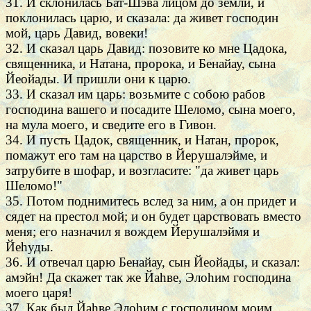
31. И склонилась Бат-Шэва лицом до земли, и
поклонилась царю, и сказала: да живет господин
мой, царь Давид, вовеки!
32. И сказал царь Давид: позовите ко мне Цадока,
священника, и Натана, пророка, и Бенайау, сына
Йеойады. И пришли они к царю.
33. И сказал им царь: возьмите с собою рабов
господина вашего и посадите Шеломо, сына моего,
на мула моего, и сведите его в Гивон.
34. И пусть Цадок, священник, и Натан, пророк,
помажут его там на царство в Йерушалэйме, и
затрубите в шофар, и возгласите: "да живет царь
Шеломо!"
35. Потом поднимитесь вслед за ним, а он придет и
сядет на престол мой; и он будет царствовать вместо
меня; его назначил я вождем Йерушалэймя и
Йеhуды.
36. И отвечал царю Бенайау, сын Йеойады, и сказал:
амэйн! Да скажет так же Йаhве, Элоhим господина
моего царя!
37. Как был Йаhве Элоhим с господином моим