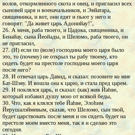
волов, откормленного скота и овец, и пригласил всех
сыновей царя и военачальников, и Эвйатара,
священника, и вот, они едят и пьют у него и
говорят: "Да живет царь Адонийау!",
26. А меня, раба твоего, и Цадока, священника, и
Бенайау, сына Йеойады, и Шеломо, раба твоего, он
не пригласил,
27. (И) если по (воле) господина моего царя было
это, то (почему) не открыл ты рабу твоему, кто
сидеть будет на престоле господина моего царя
после него?
28. И отвечал царь Давид, и сказал: позовите ко мне
Бат-Шэву. И вошла она к царю, и стала пред царем.
29. И поклялся царь, и сказал: (как) жив Йаhве,
который избавил душу мою от всякой беды,
30. Что, как я клялся тебе Йаhве, Элоhим
Йерушалэймевым, сказав, что Шеломо, сын твой,
будет царствовать после меня и он сидеть будет на
престоле моем вместо меня, так я и сделаю это
сегодня.