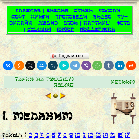
Поделиться…
Танах на русском
Невиим
языке
1. Мелахим
ГЛАВЫ: 1
2
3
4
5
6
7
8
9
10
11
12
13
14
15
16
17