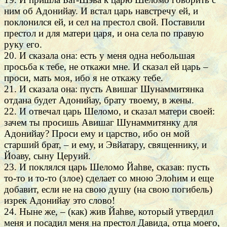
ним об Адонийау. И встал царь навстречу ей, и
поклонился ей, и сел на престол свой. Поставили
престол и для матери царя, и она села по правую
руку его.
20. И сказала она: есть у меня одна небольшая
просьба к тебе, не откажи мне. И сказал ей царь –
проси, мать моя, ибо я не откажу тебе.
21. И сказала она: пусть Авишаг Шунаммитянка
отдана будет Адонийау, брату твоему, в жены.
22. И отвечал царь Шеломо, и сказал матери своей:
зачем ты просишь Авишаг Шунаммитянку для
Адонийау? Проси ему и царство, ибо он мой
старший брат, – и ему, и Эвйатару, священнику, и
Йоаву, сыну Церуий.
23. И поклялся царь Шеломо Йаhве, сказав: пусть
то-то и то-то (злое) сделает со мною Элоhим и еще
добавит, если не на свою душу (на свою погибель)
изрек Адонийау это слово!
24. Ныне же, – (как) жив Йаhве, который утвердил
меня и посадил меня на престол Давида, отца моего,