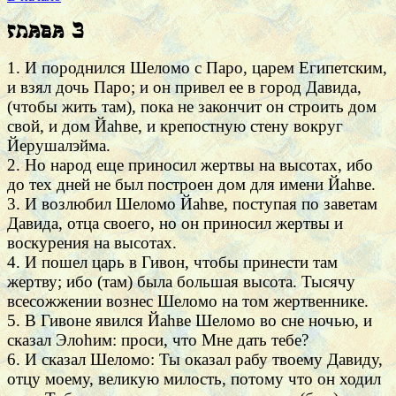
Глава 3
1. И породнился Шеломо с Паро, царем Египетским,
и взял дочь Паро; и он привел ее в город Давида,
(чтобы жить там), пока не закончит он строить дом
свой, и дом Йаhве, и крепостную стену вокруг
Йерушалэйма.
2. Но народ еще приносил жертвы на высотах, ибо
до тех дней не был построен дом для имени Йаhве.
3. И возлюбил Шеломо Йаhве, поступая по заветам
Давида, отца своего, но он приносил жертвы и
воскурения на высотах.
4. И пошел царь в Гивон, чтобы принести там
жертву; ибо (там) была большая высота. Тысячу
всесожжении вознес Шеломо на том жертвеннике.
5. В Гивоне явился Йаhве Шеломо во сне ночью, и
сказал Элоhим: проси, что Мне дать тебе?
6. И сказал Шеломо: Ты оказал рабу твоему Давиду,
отцу моему, великую милость, потому что он ходил