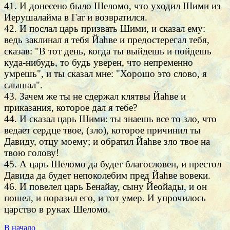
41. И донесено было Шеломо, что уходил Шими из
Иерушалайма в Гат и возвратился.
42. И послал царь призвать Шими, и сказал ему:
ведь заклинал я тебя Йаhве и предостерегал тебя,
сказав: "В тот день, когда ты выйдешь и пойдешь
куда-нибудь, то будь уверен, что непременно
умрешь", и ты сказал мне: "Хорошо это слово, я
слышал".
43. Зачем же ты не сдержал клятвы Йаhве и
приказания, которое дал я тебе?
44. И сказал царь Шими: ты знаешь все то зло, что
ведает сердце твое, (зло), которое причинил ты
Давиду, отцу моему; и обратил Йаhве зло твое на
твою голову!
45. А царь Шеломо да будет благословен, и престол
Давида да будет непоколебим пред Йаhве вовеки.
46. И повелел царь Бенайау, сыну Йеойады, и он
пошел, и поразил его, и тот умер. И упрочилось
царство в руках Шеломо.
В начало