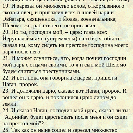
19. И зарезал он множество волов, откормленного
скота и овец, и пригласил всех сыновей царя и
Эвйатара, священника, и Йоава, военачальника;
Шеломо же, раба твоего, не пригласил.
20. Но ты, господин мой, – царь: глаза всех
Йерушалэймьтян (устремлены) на тебя, чтобы ты
сказал им, кому сидеть на престоле господина моего
царя после него.
21. И может случиться, что, когда почиет господин
мой царь с отцами своими, то я и сын мой Шеломо
будем считаться преступниками.
22. И вот, пока она говорила с царем, пришел и
Натан, пророк.
23. И доложили царю, сказав: вот Натан, пророк. И
вошел он к царю, и поклонился царю лицом до
земли.
24. И сказал Натан: господин мой царь, сказал ли ты:
"Адонийау будет царствовать после меня и он сядет
на престол мой"?
25. Так как он ныне сошел и зарезал множество