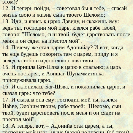
этом)?
12. И теперь пойди, – советовал бы я тебе, – спасай
жизнь свою и жизнь сына твоего Шеломо;
13. Иди, и явись к царю Давиду, и скажешь ему:
ведь ты, господин мой царь, клялся рабе твоей,
говоря: "Шеломо, сын твой, будет царствовать после
меня и он сядет на престол мой".
14. Почему же стал царем Адонийау? И вот, когда
ты еще будешь говорить там с царем, приду и я
вслед за тобою и дополню слова твои.
15. И пришла Бат-Шэва к царю в спальню; а царь
очень постарел, и Авишаг Шунаммитянка
прислуживала царю.
16. И склонилась Бат-Шэва, и поклонилась царю; и
сказал царь: что тебе?
17. И сказала она ему: господин мой ты, клялся
Йаhве, Элоhим твоим, рабе твоей: "Шеломо, сын
твой, будет царствовать после меня и он сядет на
престол мой",
18. А теперь, вот, – Адонийа стал царем, а ты,
господин мой царь, ныне (даже) не знаешь (об этом).