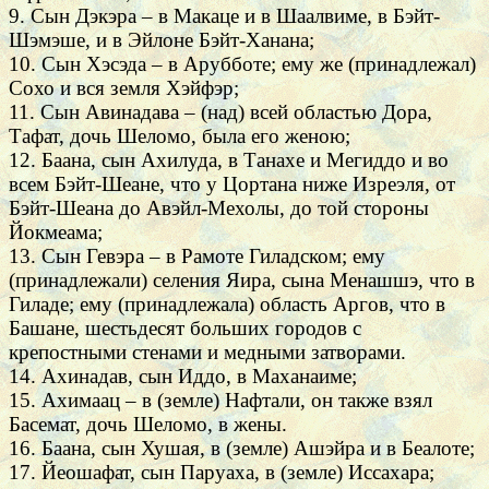
9. Сын Дэкэра – в Макаце и в Шаалвиме, в Бэйт-
Шэмэше, и в Эйлоне Бэйт-Ханана;
10. Сын Хэсэда – в Арубботе; ему же (принадлежал)
Сохо и вся земля Хэйфэр;
11. Сын Авинадава – (над) всей областью Дора,
Тафат, дочь Шеломо, была его женою;
12. Баана, сын Ахилуда, в Танахе и Мегиддо и во
всем Бэйт-Шеане, что у Цортана ниже Изреэля, от
Бэйт-Шеана до Авэйл-Мехолы, до той стороны
Йокмеама;
13. Сын Гевэра – в Рамоте Гиладском; ему
(принадлежали) селения Яира, сына Менашшэ, что в
Гиладе; ему (принадлежала) область Аргов, что в
Башане, шестьдесят больших городов с
крепостными стенами и медными затворами.
14. Ахинадав, сын Иддо, в Маханаиме;
15. Ахимаац – в (земле) Нафтали, он также взял
Басемат, дочь Шеломо, в жены.
16. Баана, сын Хушая, в (земле) Ашэйра и в Беалоте;
17. Йеошафат, сын Паруаха, в (земле) Иссахара;