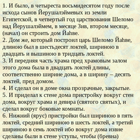
1. И было, в четыреста восьмидесятом году после
исхода сынов Йерушалэймевых из земли
Египетской, в четвертый год царствования Шеломо
над Йерушалэймем, в месяце Зив, втором месяце,
(начал) он строить дом Йаhве.
2. Дом же, который построил царь Шеломо Йаhве,
длиною был в шестьдесят локтей, шириною в
двадцать и вышиною в тридцать локтей.
3. И передняя часть храма пред храмовым залом
этого дома была в двадцать локтей длины,
соответственно ширине дома, а в ширину – десять
локтей, пред домом.
4. И сделал он в доме окна прозрачные, закрытые.
5. И приделал к стене дома пристройку вокруг стен
дома, вокруг храма и девира (святого святых), и
сделал вокруг боковые комнаты.
6. Нижний (ярус) пристройки был шириною в пять
локтей, средний шириною в шесть локтей, а третий
шириною в семь локтей ибо вокруг дома извне
сделаны были в стене уступы, чтобы (бревна)