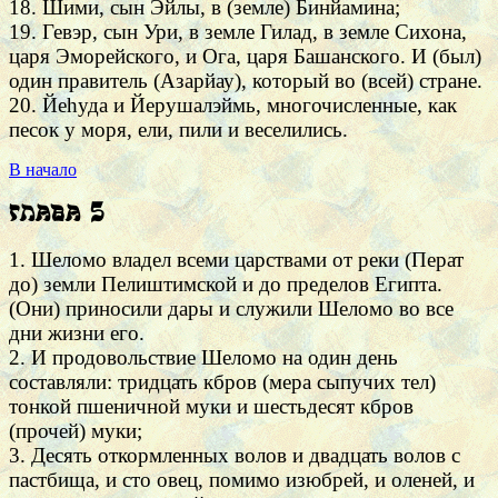
18. Шими, сын Эйлы, в (земле) Бинйамина;
19. Гевэр, сын Ури, в земле Гилад, в земле Сихона,
царя Эморейского, и Ога, царя Башанского. И (был)
один правитель (Азарйау), который во (всей) стране.
20. Йеhуда и Йерушалэймь, многочисленные, как
песок у моря, ели, пили и веселились.
В начало
Глава 5
1. Шеломо владел всеми царствами от реки (Перат
до) земли Пелиштимской и до пределов Египта.
(Они) приносили дары и служили Шеломо во все
дни жизни его.
2. И продовольствие Шеломо на один день
составляли: тридцать кбров (мера сыпучих тел)
тонкой пшеничной муки и шестьдесят кбров
(прочей) муки;
3. Десять откормленных волов и двадцать волов с
пастбища, и сто овец, помимо изюбрей, и оленей, и