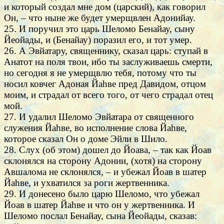
и который создал мне дом (царский), как говорил
Он, – что ныне же будет умерщвлен Адонийау.
25. И поручил это царь Шеломо Бенайау, сыну
Йеойады, и (Бенайау) поразил его, и тот умер.
26. А Эвйатару, священнику, сказал царь: ступай в
Анатот на поля твои, ибо ты заслуживаешь смерти,
но сегодня я не умерщвлю тебя, потому что ты
носил ковчег Адоная Йаhве пред Давидом, отцом
моим, и страдал от всего того, от чего страдал отец
мой.
27. И удалил Шеломо Эвйатара от священного
служения Йаhве, во исполнение слова Йаhве,
которое сказал Он о доме Эйли в Шило.
28. Слух (об этом) дошел до Йоава, – так как Йоав
склонялся на сторону Адонии, (хотя) на сторону
Авшалома не склонялся, – и убежал Йоав в шатер
Йаhве, и ухватился за роги жертвенника.
29. И донесено было царю Шеломо, что убежал
Йоав в шатер Йаhве и что он у жертвенника. И
Шеломо послал Бенайау, сына Йеойады, сказав: