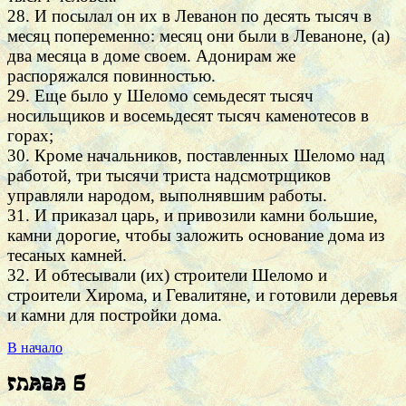
28. И посылал он их в Леванон по десять тысяч в
месяц попеременно: месяц они были в Леваноне, (а)
два месяца в доме своем. Адонирам же
распоряжался повинностью.
29. Еще было у Шеломо семьдесят тысяч
носильщиков и восемьдесят тысяч каменотесов в
горах;
30. Кроме начальников, поставленных Шеломо над
работой, три тысячи триста надсмотрщиков
управляли народом, выполнявшим работы.
31. И приказал царь, и привозили камни большие,
камни дорогие, чтобы заложить основание дома из
тесаных камней.
32. И обтесывали (их) строители Шеломо и
строители Хирома, и Гевалитяне, и готовили деревья
и камни для постройки дома.
В начало
Глава 6