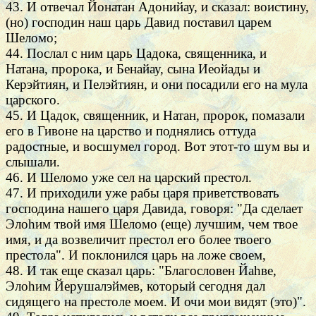
43. И отвечал Йонатан Адонийау, и сказал: воистину,
(но) господин наш царь Давид поставил царем
Шеломо;
44. Послал с ним царь Цадока, священника, и
Натана, пророка, и Бенайау, сына Иеойады и
Керэйтиян, и Пелэйтиян, и они посадили его на мула
царского.
45. И Цадок, священник, и Натан, пророк, помазали
его в Гивоне на царство и поднялись оттуда
радостные, и восшумел город. Вот этот-то шум вы и
слышали.
46. И Шеломо уже сел на царский престол.
47. И приходили уже рабы царя приветствовать
господина нашего царя Давида, говоря: "Да сделает
Элоhим твой имя Шеломо (еще) лучшим, чем твое
имя, и да возвеличит престол его более твоего
престола". И поклонился царь на ложе своем,
48. И так еще сказал царь: "Благословен Йаhве,
Элоhим Йерушалэймев, который сегодня дал
сидящего на престоле моем. И очи мои видят (это)".