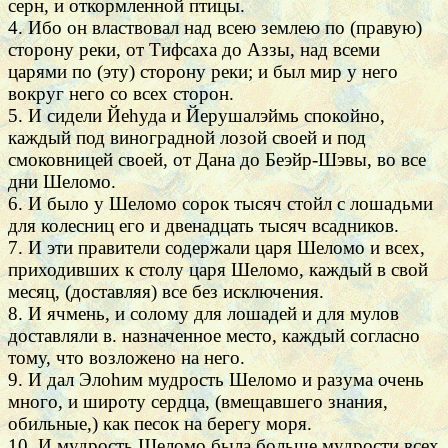
серн, и откормленной птицы.
4. Ибо он властвовал над всею землею по (правую)
сторону реки, от Тифсаха до Аззы, над всеми
царями по (эту) сторону реки; и был мир у него
вокруг него со всех сторон.
5. И сидели Йеhуда и Йерушалэймь спокойно,
каждый под виноградной лозой своей и под
смоковницей своей, от Дана до Беэйр-Шэвы, во все
дни Шеломо.
6. И было у Шеломо сорок тысяч стойл с лошадьми
для колесниц его и двенадцать тысяч всадников.
7. И эти правители содержали царя Шеломо и всех,
приходивших к столу царя Шеломо, каждый в свой
месяц, (доставляя) все без исключения.
8. И ячмень, и солому для лошадей и для мулов
доставляли в. назначенное место, каждый согласно
тому, что возложено на него.
9. И дал Элоhим мудрость Шеломо и разума очень
много, и широту сердца, (вмещавшего знания,
обильные,) как песок на берегу моря.
10. И мудрость Шеломо была больше мудрости всех