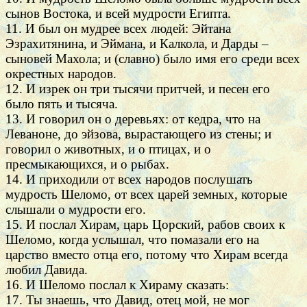
сынов Востока, и всей мудрости Египта.
11. И был он мудрее всех людей: Эйтана
Эзрахитянина, и Эймана, и Калкола, и Дарды –
сыновей Махола; и (славно) было имя его среди всех
окрестных народов.
12. И изрек он три тысячи притчей, и песен его
было пять и тысяча.
13. И говорил он о деревьях: от кедра, что на
Леваноне, до эйзова, вырастающего из стены; и
говорил о животных, и о птицах, и о
пресмыкающихся, и о рыбах.
14. И приходили от всех народов послушать
мудрость Шеломо, от всех царей земных, которые
слышали о мудрости его.
15. И послал Хирам, царь Цорский, рабов своих к
Шеломо, когда услышал, что помазали его на
царство вместо отца его, потому что Хирам всегда
любил Давида.
16. И Шеломо послал к Хираму сказать:
17. Ты знаешь, что Давид, отец мой, не мог