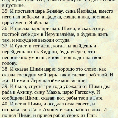
в пустыне.
35. И поставил царь Бенайау, сына Йеойады, вместо
него над войском; а Цадока, священника, поставил
царь вместо Эвйатара.
36. И послал царь призвать Шими, и сказал ему:
построй себе дом в Йерушалэйме, и будешь жить
там, и никуда не выходи оттуда.
37. И будет, в тот день, когда ты выйдешь и
перейдешь поток Кидрон, будь уверен, что
непременно умрешь; кровь твоя падет на твою
голову.
38. И сказал Шими царю: хорошо это слово, как
сказал господин мой царь, так и сделает раб твой. И
жил Шими в Йерушалэйме многие дни.
39. И было, спустя три года убежали от Шими два
раба к Ахишу, сыну Мааха, царю Гатскому. И
сообщили Шими, сказав: вот, рабы твои в Гате.
40. И встал Шими, и оседлал осла своего, и
отправился в Гат к Ахишу искать рабов своих. И
пошел Шими, и привел рабов своих из Гата.