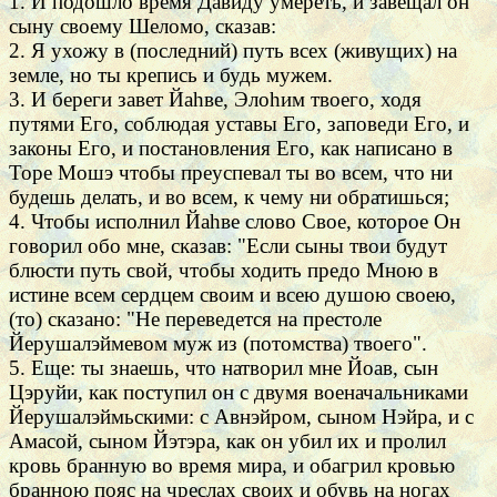
1. И подошло время Давиду умереть, и завещал он
сыну своему Шеломо, сказав:
2. Я ухожу в (последний) путь всех (живущих) на
земле, но ты крепись и будь мужем.
3. И береги завет Йаhве, Элоhим твоего, ходя
путями Его, соблюдая уставы Его, заповеди Его, и
законы Его, и постановления Его, как написано в
Торе Мошэ чтобы преуспевал ты во всем, что ни
будешь делать, и во всем, к чему ни обратишься;
4. Чтобы исполнил Йаhве слово Свое, которое Он
говорил обо мне, сказав: "Если сыны твои будут
блюсти путь свой, чтобы ходить предо Мною в
истине всем сердцем своим и всею душою своею,
(то) сказано: "Не переведется на престоле
Йерушалэймевом муж из (потомства) твоего".
5. Еще: ты знаешь, что натворил мне Йоав, сын
Цэруйи, как поступил он с двумя военачальниками
Йерушалэймьскими: с Авнэйром, сыном Нэйра, и с
Амасой, сыном Йэтэра, как он убил их и пролил
кровь бранную во время мира, и обагрил кровью
бранною пояс на чреслах своих и обувь на ногах