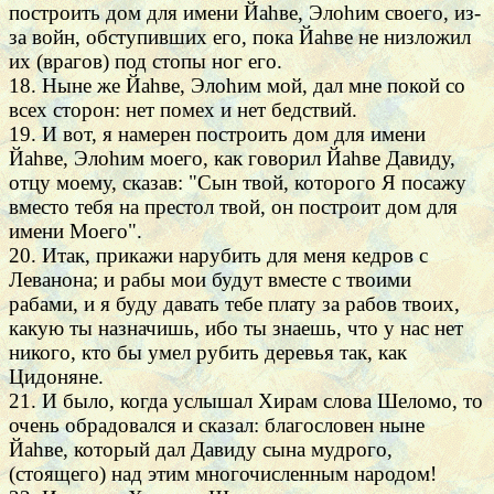
построить дом для имени Йаhве, Элоhим своего, из-
за войн, обступивших его, пока Йаhве не низложил
их (врагов) под стопы ног его.
18. Ныне же Йаhве, Элоhим мой, дал мне покой со
всех сторон: нет помех и нет бедствий.
19. И вот, я намерен построить дом для имени
Йаhве, Элоhим моего, как говорил Йаhве Давиду,
отцу моему, сказав: "Сын твой, которого Я посажу
вместо тебя на престол твой, он построит дом для
имени Моего".
20. Итак, прикажи нарубить для меня кедров с
Леванона; и рабы мои будут вместе с твоими
рабами, и я буду давать тебе плату за рабов твоих,
какую ты назначишь, ибо ты знаешь, что у нас нет
никого, кто бы умел рубить деревья так, как
Цидоняне.
21. И было, когда услышал Хирам слова Шеломо, то
очень обрадовался и сказал: благословен ныне
Йаhве, который дал Давиду сына мудрого,
(стоящего) над этим многочисленным народом!