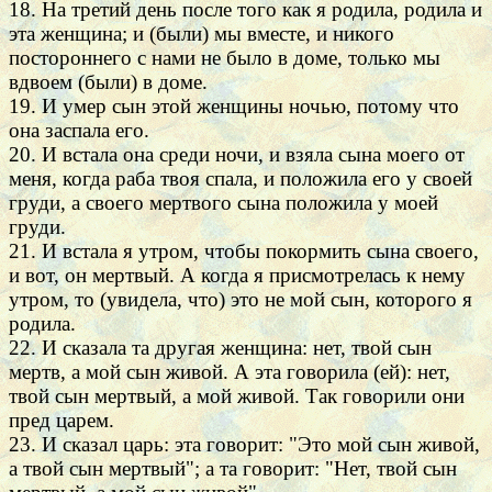
18. На третий день после того как я родила, родила и
эта женщина; и (были) мы вместе, и никого
постороннего с нами не было в доме, только мы
вдвоем (были) в доме.
19. И умер сын этой женщины ночью, потому что
она заспала его.
20. И встала она среди ночи, и взяла сына моего от
меня, когда раба твоя спала, и положила его у своей
груди, а своего мертвого сына положила у моей
груди.
21. И встала я утром, чтобы покормить сына своего,
и вот, он мертвый. А когда я присмотрелась к нему
утром, то (увидела, что) это не мой сын, которого я
родила.
22. И сказала та другая женщина: нет, твой сын
мертв, а мой сын живой. А эта говорила (ей): нет,
твой сын мертвый, а мой живой. Так говорили они
пред царем.
23. И сказал царь: эта говорит: "Это мой сын живой,
а твой сын мертвый"; а та говорит: "Нет, твой сын