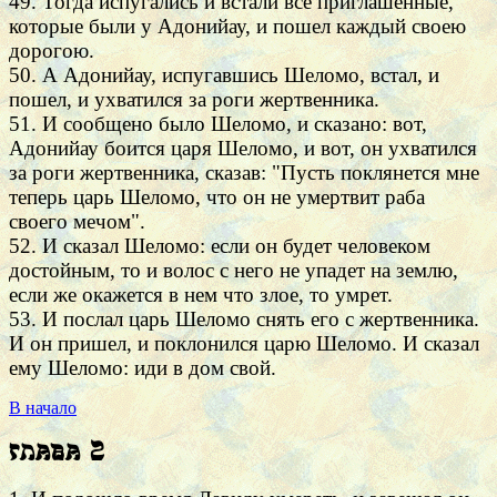
49. Тогда испугались и встали все приглашенные,
которые были у Адонийау, и пошел каждый своею
дорогою.
50. А Адонийау, испугавшись Шеломо, встал, и
пошел, и ухватился за роги жертвенника.
51. И сообщено было Шеломо, и сказано: вот,
Адонийау боится царя Шеломо, и вот, он ухватился
за роги жертвенника, сказав: "Пусть поклянется мне
теперь царь Шеломо, что он не умертвит раба
своего мечом".
52. И сказал Шеломо: если он будет человеком
достойным, то и волос с него не упадет на землю,
если же окажется в нем что злое, то умрет.
53. И послал царь Шеломо снять его с жертвенника.
И он пришел, и поклонился царю Шеломо. И сказал
ему Шеломо: иди в дом свой.
В начало
Глава 2