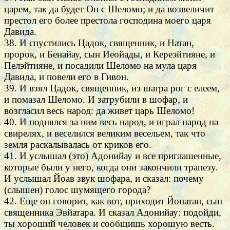
царем, так да будет Он с Шеломо; и да возвеличит
престол его более престола господина моего царя
Давида.
38. И спустились Цадок, священник, и Натан,
пророк, и Бенайау, сын Иеойады, и Кереэйтияне, и
Пелэйтияне, и посадили Шеломо на мула царя
Давида, и повели его в Гивон.
39. И взял Цадок, священник, из шатра рог с елеем,
и помазал Шеломо. И затрубили в шофар, и
возгласил весь народ: да живет царь Шеломо!
40. И поднялся за ним весь народ, и играл народ на
свирелях, и веселился великим весельем, так что
земля раскалывалась от криков его.
41. И услышал (это) Адонийау и все приглашенные,
которые были у него, когда они закончили трапезу.
И услышал Йоав звук шофара, и сказал: почему
(слышен) голос шумящего города?
42. Еще он говорит, как вот, приходит Йонатан, сын
священника Эвйатара. И сказал Адонийау: подойди,
ты хороший человек и сообщишь хорошую весть.