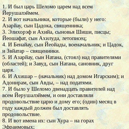
1. И был царь Шеломо царем над всем
Йерушалэймем.
2. И вот начальники, которые (были) у него:
Азарйау, сын Цадока, священника;
3. Элихорэф и Ахийа, сыновья Шиши, писцы;
Йеошафат, сын Ахилуда, летописец;
4. И Бенайау, сын Йеойады, военачальник; и Цадок,
и Звйатар – священники.
5. И Азарйау, сын Натана, (стоял) над правителями
(областей); и Завуд, сын Натана, сановник, друг
царя.
6. И Ахишар – (начальник) над домом Игарским); и
Адонирам, сын Авды, – над податями.
7. И было у Шеломо двенадцать правителей над
всем Йерушалэймем, и они доставляли
продовольствие царю и дому его; (один) месяц в
году каждый должен был доставлять
продовольствие.
8. И вот имена их: сын Хура – на горах
Эфраимовых;