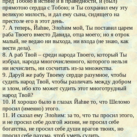
пред Тобою в истине и в праведности, и (был)
прямотою сердца с Тобою; и Ты сохранил ему эту
великую милость, и дал ему сына, сидящего на
престоле его в этот день.
7. А теперь, Йаhве, Элоhим мой, Ты поставил царем
раба Твоего вместо Давида, отца моего; но я отрок
малый, не ведаю ни выхода, ни входа (не знаю, как
вести дела).
8. А раб Твой – среди народа Твоего, который Ты
избрал, народа многочисленного, которого нельзя
ни исчислить, ни сосчитать из-за множества.
9. Даруй же рабу Твоему сердце разумное, чтобы
судить народ Твой, чтобы различать между добром
и злом, ибо кто может судить этот многотрудный
народ Твой?
10. И хорошо было в глазах Йаhве то, что Шеломо
просил (именно) этого.
11. И сказал ему Элоhим: за то, что ты просил этого,
и не просил себе долгой жизни, не просил себе
богатства, не просил себе души врагов твоих, но
просил себе разума, чтоб уметь судить,