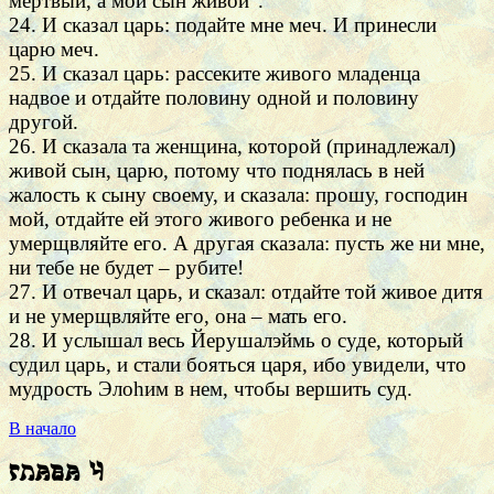
мертвый, а мой сын живой".
24. И сказал царь: подайте мне меч. И принесли
царю меч.
25. И сказал царь: рассеките живого младенца
надвое и отдайте половину одной и половину
другой.
26. И сказала та женщина, которой (принадлежал)
живой сын, царю, потому что поднялась в ней
жалость к сыну своему, и сказала: прошу, господин
мой, отдайте ей этого живого ребенка и не
умерщвляйте его. А другая сказала: пусть же ни мне,
ни тебе не будет – рубите!
27. И отвечал царь, и сказал: отдайте той живое дитя
и не умерщвляйте его, она – мать его.
28. И услышал весь Йерушалэймь о суде, который
судил царь, и стали бояться царя, ибо увидели, что
мудрость Элоhим в нем, чтобы вершить суд.
В начало
Глава 4