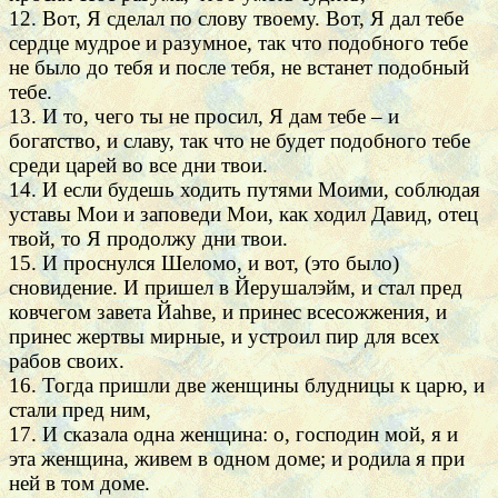
12. Вот, Я сделал по слову твоему. Вот, Я дал тебе
сердце мудрое и разумное, так что подобного тебе
не было до тебя и после тебя, не встанет подобный
тебе.
13. И то, чего ты не просил, Я дам тебе – и
богатство, и славу, так что не будет подобного тебе
среди царей во все дни твои.
14. И если будешь ходить путями Моими, соблюдая
уставы Мои и заповеди Мои, как ходил Давид, отец
твой, то Я продолжу дни твои.
15. И проснулся Шеломо, и вот, (это было)
сновидение. И пришел в Йерушалэйм, и стал пред
ковчегом завета Йаhве, и принес всесожжения, и
принес жертвы мирные, и устроил пир для всех
рабов своих.
16. Тогда пришли две женщины блудницы к царю, и
стали пред ним,
17. И сказала одна женщина: о, господин мой, я и
эта женщина, живем в одном доме; и родила я при
ней в том доме.