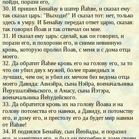
пойди, порази его,
30. И пришел Бенайау в шатер Йаhве, и сказал ему:
так сказал царь: "Выходи!" И сказал тот: нет, только
здесь я умру. И Бенайау передал ответ царю, сказав:
так говорил Йоав и так отвечал он мне.
31. И сказал ему царь: сделай, как он говорил, и
порази его, и похорони его, и сними невинную
кровь, которую пролил Йоав, с меня и с дома отца
моего.
32. Да обратит Йаhве кровь его на голову его, за то
что он убил двух мужей, более праведных и
лучших, чем он; и убил их мечом без ведома отца
моего Давида: Авнэйра, сына Нэйра, военачальника
Йерушалэймьского, и Амасу, сына Йэтэра,
военачальника Йеhудейского.
33. Да обратится кровь их на голову Йоава и на
голову потомства его навеки, а Давиду, и потомству
его, и дому его, и престолу его да будет мир навеки
от Йаhве!
34. И поднялся Бенайау, сын Йеойады, и поразил
его, и умертвил его, и был он погребен в доме своем