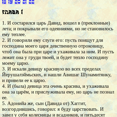
18
19
20
21
22
Глава 1
1. И состарился царь Давид, вошел в (преклонные)
лета; и покрывали его одеяниями, но не становилось
ему теплее.
2. И говорили ему слуги его: пусть поищут для
господина моего царя девственную отроковицу,
чтоб она была при царе и ухаживала за ним. И пусть
лежит она у груди твоей, и будет тепло господину
моему царю.
3. И искали девицу красивую во всех пределах
Йерушалэймьских, и нашли Авишаг Шунамитянку,
и привели ее к царю.
4. И (была) девица эта очень красива, и ухаживала
она за царём, и прислуживала ему, но царь не познал
ее.
5. Адонийа же, сын (Давида от) Хаггит,
возгордившись, говорил: я буду царствовать. И
завел у себя колесницы и всадников, и пятьдесят