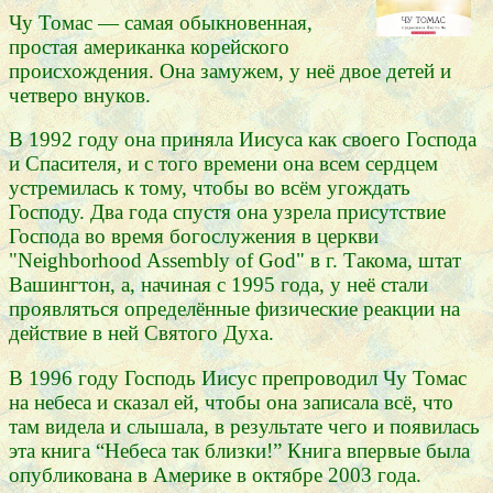
Чу Томас — самая обыкновенная,
простая американка корейского
происхождения. Она замужем, у неё двое детей и
четверо внуков.
В 1992 году она приняла Иисуса как своего Господа
и Спасителя, и с того времени она всем сердцем
устремилась к тому, чтобы во всём угождать
Господу. Два года спустя она узрела присутствие
Господа во время богослужения в церкви
"Neighborhood Assembly of God" в г. Такома, штат
Вашингтон, а, начиная с 1995 года, у неё стали
проявляться определённые физические реакции на
действие в ней Святого Духа.
В 1996 году Господь Иисус препроводил Чу Томас
на небеса и сказал ей, чтобы она записала всё, что
там видела и слышала, в результате чего и появилась
эта книга “Небеса так близки!” Книга впервые была
опубликована в Америке в октябре 2003 года.