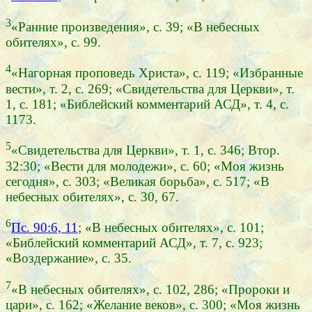
3
«Ранние произведения», с. 39; «В небесных
обителях», с. 99.
4
«Нагорная проповедь Христа», с. 119; «Избранные
вести», т. 2, с. 269; «Свидетельства для Церкви», т.
1, с. 181; «Библейский комментарий АСД», т. 4, с.
1173.
5
«Свидетельства для Церкви», т. 1, с. 346; Втор.
32:30; «Вести для молодежи», с. 60; «Моя жизнь
сегодня», с. 303; «Великая борьба», с. 517; «В
небесных обителях», с. 30, 67.
6
Пс. 90:6, 11
; «В небесных обителях», с. 101;
«Библейский комментарий АСД», т. 7, с. 923;
«Воздержание», с. 35.
7
«В небесных обителях», с. 102, 286; «Пророки и
цари», с. 162; «Желание веков», с. 300; «Моя жизнь