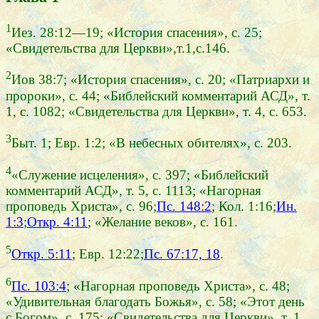
1
Иез. 28:12—19; «История спасения», с. 25;
«Свидетельства для Церкви»,т.1,с.146.
2
Иов 38:7; «История спасения», с. 20; «Патриархи и
пророки», с. 44; «Библейский комментарий АСД», т.
1, с. 1082; «Свидетельства для Церкви», т. 4, с. 653.
3
Быт. 1; Евр. 1:2; «В небесных обителях», с. 203.
4
«Служение исцеления», с. 397; «Библейский
комментарий АСД», т. 5, с. 1113; «Нагорная
проповедь Христа», с. 96;
Пс. 148:2
; Кол. 1:16;
Ин.
1:3
;
Откр. 4:11
; «Желание веков», с. 161.
5
Откр. 5:11
; Евр. 12:22;
Пс. 67:17, 18
.
6
Пс. 103:4
; «Нагорная проповедь Христа», с. 48;
«Удивительная благодать Божья», с. 58; «Этот день
с Богом», с. 175; «Свидетельства для Церкви», т. 1,