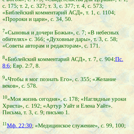
с. 175; т. 2, с. 327; т. 3, с. 377; т. 4, с. 573;
«Библейский комментарий АСД», т. 1, с. 1104;
«Пророки и цари», с. 34, 50.
7
«Сыновья и дочери Божьи», с. 7; «В небесных
обителях» с. 366; «Духовные дары», т. 3, с. 58;
«Советы авторам и редакторам», с. 171.
8
«Библейский комментарий АСД», т. 7, с. 904;
Пс.
8:6
; Евр. 2:7, 8.
9
«Чтобы я мог познать Его», с. 355; «Желание
веков», с. 578.
10
«Моя жизнь сегодня», с. 178; «Наглядные уроки
Христа», с. 192; «Артур Уайт и Елена Уайт».
Письма, т. 3, с. 9; письмо 1.
11
Мф. 22:30
; «Медицинское служение», с. 99, 100;