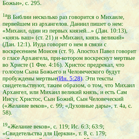
Божьи», с. 295.
1а
В Библии несколько раз говорится о Михаиле,
первейшем из архангелов. Даниил пишет о нем:
«Михаил, один из первых князей...» (Дан. 10:13),
«князь ваш» (ст. 21) и «Михаил, князь великий»
(Дан. 12:1). Иуда говорит о нем в связи с
воскресением Моисея (ст. 9). Апостол Павел говорит
о гласе Архангела, при-котором воскреснут мертвые
во Христе (1 Фее. 4:16). Христос предрекал, что
голосом Сына Божьего и Человеческого будут
пробуждены мертвые
(Ин. 5:28)
. Эти тексты
свидетельствуют, таким образом, о том, что Михаил
Архангел, или Михаил великий князь, и есть Сам
Иисус Христос, Сын Божий, Сын Человеческий
(«Желание веков», с. 99; «Духовные дары», т. 4а, с.
58).
19
«Желание веков», с. 119; Ис. 6:3; 63:9;
«Свидетельства для Церкви», т. 8, с. 179;