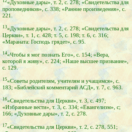
12
«Духовные дары», т. 2, с. 278; «Свидетельства для
проповедников», с. 338; «Ранние произведения», с.
221.
13
«Духовные дары», т. 2, с. 278; «Свидетельства для
Церкви», т. 1, с. 428; т. 5, с. 198; т. 6, с. 316;
«Мараната: Господь грядет», с. 95.
14
«Чтобы я мог познать Его», с. 154; «Вера,
которой я живу», с. 224; «Наше высшее призвание»,
с. 129.
15
«Советы родителям, учителям и учащимся», с.
183; «Библейский комментарий АСД», т. 7, с. 963.
16
«Свидетельства для Церкви», т. 3, с. 497;
«Избранные вести», т. 3, с. 334; «Евангелизм», с;
166; «Духовные дары», т. 2, с. 278.
17
«Свидетельства для Церкви», т. 2, с. 278, 551;