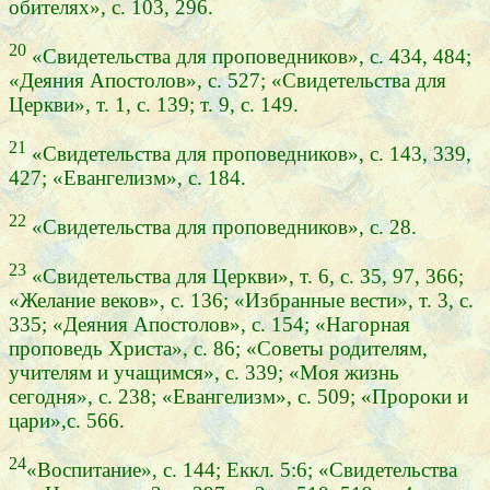
обителях», с. 103, 296.
20
«Свидетельства для проповедников», с. 434, 484;
«Деяния Апостолов», с. 527; «Свидетельства для
Церкви», т. 1, с. 139; т. 9, с. 149.
21
«Свидетельства для проповедников», с. 143, 339,
427; «Евангелизм», с. 184.
22
«Свидетельства для проповедников», с. 28.
23
«Свидетельства для Церкви», т. 6, с. 35, 97, 366;
«Желание веков», с. 136; «Избранные вести», т. 3, с.
335; «Деяния Апостолов», с. 154; «Нагорная
проповедь Христа», с. 86; «Советы родителям,
учителям и учащимся», с. 339; «Моя жизнь
сегодня», с. 238; «Евангелизм», с. 509; «Пророки и
цари»,с. 566.
24
«Воспитание», с. 144; Еккл. 5:6; «Свидетельства