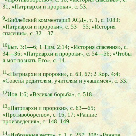
31; «Патриархи и пророки», с. 53.
9
«Библейский комментарий АСД», т. 1, с. 1083;
«Патриархи и пророки», с. 53—55; «История
спасения», с. 32—37.
10
Быт. 3:1—6; 1 Тим. 2:14; «История спасения», с.
34—36; «Патриархи и пророки», с. 54—56; «Чтобы
я мог познать Его», с. 14.
11
«Патриархи и пророки», с. 63, 67; 2 Кор. 4:4;
«Советы родителям, учителям и учащимся», с. 33.
12
Иов 1:6; «Великая борьба», с. 518.
13
«Патриархи и пророки», с. 63—65;
«Противоборство», с. 16, 17; «Ранние
произведения», с. 148, 149.
14
«Избранные вести», т. 1, с. 257, 308; «Ранние