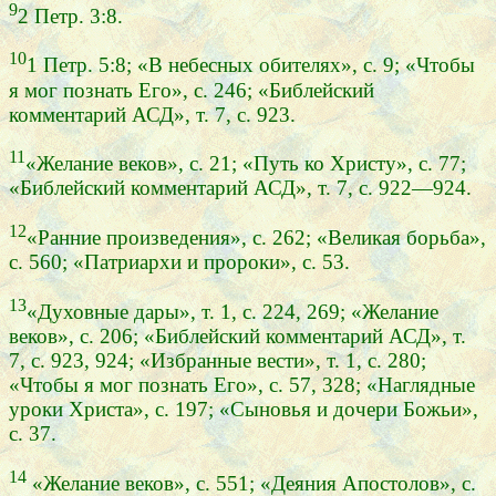
9
2 Петр. 3:8.
10
1 Петр. 5:8; «В небесных обителях», с. 9; «Чтобы
я мог познать Его», с. 246; «Библейский
комментарий АСД», т. 7, с. 923.
11
«Желание веков», с. 21; «Путь ко Христу», с. 77;
«Библейский комментарий АСД», т. 7, с. 922—924.
12
«Ранние произведения», с. 262; «Великая борьба»,
с. 560; «Патриархи и пророки», с. 53.
13
«Духовные дары», т. 1, с. 224, 269; «Желание
веков», с. 206; «Библейский комментарий АСД», т.
7, с. 923, 924; «Избранные вести», т. 1, с. 280;
«Чтобы я мог познать Его», с. 57, 328; «Наглядные
уроки Христа», с. 197; «Сыновья и дочери Божьи»,
с. 37.
14
«Желание веков», с. 551; «Деяния Апостолов», с.