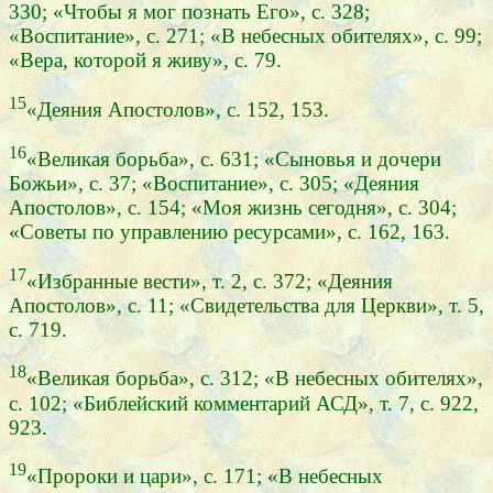
330; «Чтобы я мог познать Его», с. 328;
«Воспитание», с. 271; «В небесных обителях», с. 99;
«Вера, которой я живу», с. 79.
15
«Деяния Апостолов», с. 152, 153.
16
«Великая борьба», с. 631; «Сыновья и дочери
Божьи», с. 37; «Воспитание», с. 305; «Деяния
Апостолов», с. 154; «Моя жизнь сегодня», с. 304;
«Советы по управлению ресурсами», с. 162, 163.
17
«Избранные вести», т. 2, с. 372; «Деяния
Апостолов», с. 11; «Свидетельства для Церкви», т. 5,
с. 719.
18
«Великая борьба», с. 312; «В небесных обителях»,
с. 102; «Библейский комментарий АСД», т. 7, с. 922,
923.
19
«Пророки и цари», с. 171; «В небесных