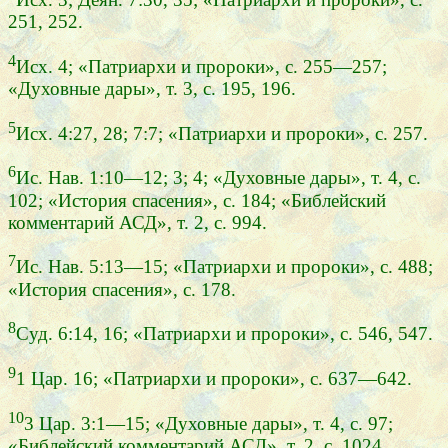
251, 252.
4
Исх. 4; «Патриархи и пророки», с. 255—257;
«Духовные дары», т. 3, с. 195, 196.
5
Исх. 4:27, 28; 7:7; «Патриархи и пророки», с. 257.
6
Ис. Нав. 1:10—12; 3; 4; «Духовные дары», т. 4, с.
102; «История спасения», с. 184; «Библейский
комментарий АСД», т. 2, с. 994.
7
Ис. Нав. 5:13—15; «Патриархи и пророки», с. 488;
«История спасения», с. 178.
8
Суд. 6:14, 16; «Патриархи и пророки», с. 546, 547.
9
1 Цар. 16; «Патриархи и пророки», с. 637—642.
10
3 Цар. 3:1—15; «Духовные дары», т. 4, с. 97;
«Библейский комментарий АСД», т. 2, с. 1024.