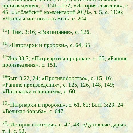
произведения», с. 150—152; «История спасения», с.
45; «Библейский комментарий АСД», т. 5, с. 1136;
«Чтобы я мог познать Его», с. 204.
15
1 Тим. 3:16; «Воспитание», с. 126.
16
«Патриархи и пророки», с. 64, 65.
17
Иов 38:7; «Патриархи и пророки», с. 65; «Ранние
произведения», с. 151.
18
Быт. 3:22, 24; «Противоборство», с. 15, 16;
«Ранние произведения», с. 125, 126, 148, 149;
«Патриархи и пророки», с. 60.
19
«Патриархи и пророки», с. 61, 62; Быт. 3:23, 24;
«Великая борьба», с. 647.
20
«История спасения», с. 47, 48; «Духовные дары»,
т. 3, с. 52.