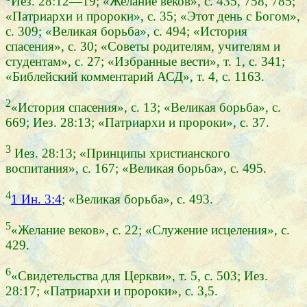
Иез. 28:12—19; «Желание веков», с. 435, 758, 785;
«Патриархи и пророки», с. 35; «Этот день с Богом»,
с. 309; «Великая борьба», с. 494; «История
спасения», с. 30; «Советы родителям, учителям и
студентам», с. 27; «Избранные вести», т. 1, с. 341;
«Библейский комментарий АСД», т. 4, с. 1163.
2
«История спасения», с. 13; «Великая борьба», с.
669; Иез. 28:13; «Патриархи и пророки», с. 37.
3
Иез. 28:13; «Принципы христианского
воспитания», с. 167; «Великая борьба», с. 495.
4
1 Ин. 3:4
; «Великая борьба», с. 493.
5
«Желание веков», с. 22; «Служение исцеления», с.
429.
6
«Свидетельства для Церкви», т. 5, с. 503; Иез.
28:17; «Патриархи и пророки», с. 3,5.