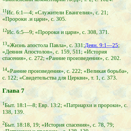
11
Ис. 6:1—4; «Служители Евангелия», с. 21;
«Пророки .и цари», с. 305.
12
Ис. 6:5—9; «Пророки и цари», с. 308, 371.
13
«Жизнь апостола Павла», с. 331;
Деян. 9:1—25
;
«Деяния Апостолов», с. 159, 511; «История
спасения», с. 272; «Ранние произведения», с. 202.
14
«Ранние произведения», с. 222; «Великая борьба»,
с. 122; «Свидетельства для Церкви», т. 1, с. 373.
Глава 7
1
Быт. 18:1—8; Евр. 13:2; «Патриархи и пророки», с.
138, 139.
2
Быт. 18:18, 19; «История спасения», с. 78, 79;