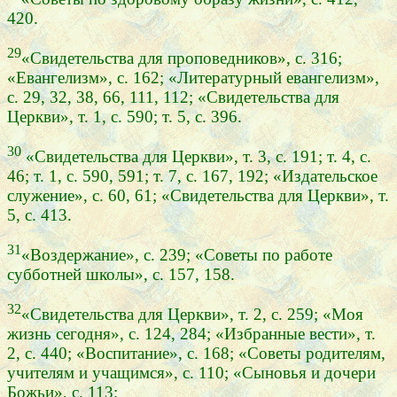
420.
29
«Свидетельства для проповедников», с. 316;
«Евангелизм», с. 162; «Литературный евангелизм»,
с. 29, 32, 38, 66, 111, 112; «Свидетельства для
Церкви», т. 1, с. 590; т. 5, с. 396.
30
«Свидетельства для Церкви», т. 3, с. 191; т. 4, с.
46; т. 1, с. 590, 591; т. 7, с. 167, 192; «Издательское
служение», с. 60, 61; «Свидетельства для Церкви», т.
5, с. 413.
31
«Воздержание», с. 239; «Советы по работе
субботней школы», с. 157, 158.
32
«Свидетельства для Церкви», т. 2, с. 259; «Моя
жизнь сегодня», с. 124, 284; «Избранные вести», т.
2, с. 440; «Воспитание», с. 168; «Советы родителям,
учителям и учащимся», с. 110; «Сыновья и дочери
Божьи», с. 113;