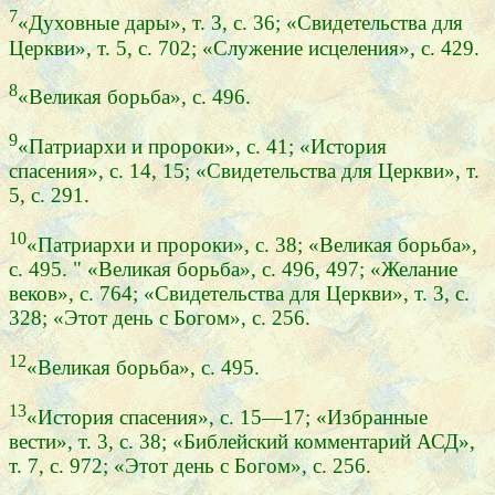
7
«Духовные дары», т. 3, с. 36; «Свидетельства для
Церкви», т. 5, с. 702; «Служение исцеления», с. 429.
8
«Великая борьба», с. 496.
9
«Патриархи и пророки», с. 41; «История
спасения», с. 14, 15; «Свидетельства для Церкви», т.
5, с. 291.
10
«Патриархи и пророки», с. 38; «Великая борьба»,
с. 495. " «Великая борьба», с. 496, 497; «Желание
веков», с. 764; «Свидетельства для Церкви», т. 3, с.
328; «Этот день с Богом», с. 256.
12
«Великая борьба», с. 495.
13
«История спасения», с. 15—17; «Избранные
вести», т. 3, с. 38; «Библейский комментарий АСД»,
т. 7, с. 972; «Этот день с Богом», с. 256.