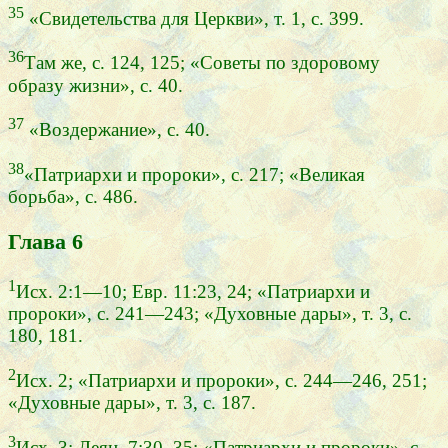
35
«Свидетельства для Церкви», т. 1, с. 399.
36
Там же, с. 124, 125; «Советы по здоровому
образу жизни», с. 40.
37
«Воздержание», с. 40.
38
«Патриархи и пророки», с. 217; «Великая
борьба», с. 486.
Глава 6
1
Исх. 2:1—10; Евр. 11:23, 24; «Патриархи и
пророки», с. 241—243; «Духовные дары», т. 3, с.
180, 181.
2
Исх. 2; «Патриархи и пророки», с. 244—246, 251;
«Духовные дары», т. 3, с. 187.
3
Исх. 3; Деян. 7:30, 35; «Патриархи и пророки», с.