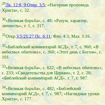
29
Лк. 12:8, 9
;
Откр. 3:5
; «Нагорная проповедь
Христа», с. 32.
30
«Великая борьба», с. 48; «Разум, характер,
личность», т. 1, с. 317.
31
Откр.
3:5
;
21:27
;
Пс. 6:11
; Флп. 4:3; Мал. 3:16.
32
«Библейский комментарий АСД», т. 7, с. 960; «В
небесных обителях», с. 360; «Этот день с Богом», с.
101.
33
«Великая борьба», с. 622; «В небесных обителях»,
с. 233; «Свидетельства для Церкви», т. 2, с. 28;
«Библейский комментарий АСД», т. 7, с. 987.
34
«Великая борьба», с. 482; «Библейский
комментарий АСД», т. 7, с. 987; «Наглядные уроки
Христа», с. 177.