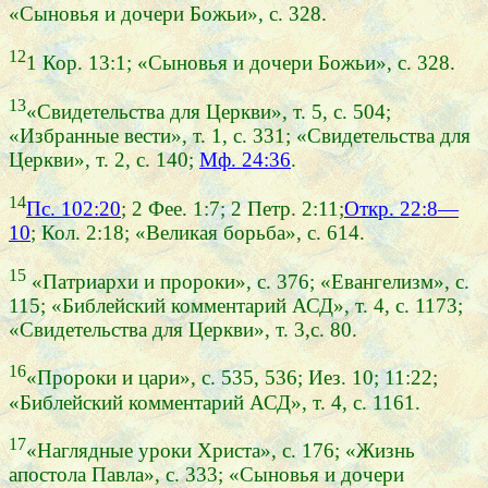
«Сыновья и дочери Божьи», с. 328.
12
1 Кор. 13:1; «Сыновья и дочери Божьи», с. 328.
13
«Свидетельства для Церкви», т. 5, с. 504;
«Избранные вести», т. 1, с. 331; «Свидетельства для
Церкви», т. 2, с. 140;
Мф. 24:36
.
14
Пс. 102:20
; 2 Фее. 1:7; 2 Петр. 2:11;
Откр. 22:8—
10
; Кол. 2:18; «Великая борьба», с. 614.
15
«Патриархи и пророки», с. 376; «Евангелизм», с.
115; «Библейский комментарий АСД», т. 4, с. 1173;
«Свидетельства для Церкви», т. 3,с. 80.
16
«Пророки и цари», с. 535, 536; Иез. 10; 11:22;
«Библейский комментарий АСД», т. 4, с. 1161.
17
«Наглядные уроки Христа», с. 176; «Жизнь
апостола Павла», с. 333; «Сыновья и дочери