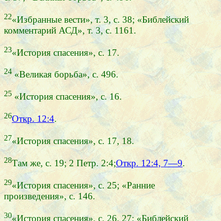
22
«Избранные вести», т. 3, с. 38; «Библейский
комментарий АСД», т. 3, с. 1161.
23
«История спасения», с. 17.
24
«Великая борьба», с. 496.
25
«История спасения», с. 16.
26
Откр. 12:4
.
27
«История спасения», с. 17, 18.
28
Там же, с. 19; 2 Петр. 2:4;
Откр. 12:4, 7—9
.
29
«История спасения», с. 25; «Ранние
произведения», с. 146.
30
«История спасения», с. 26, 27; «Библейский