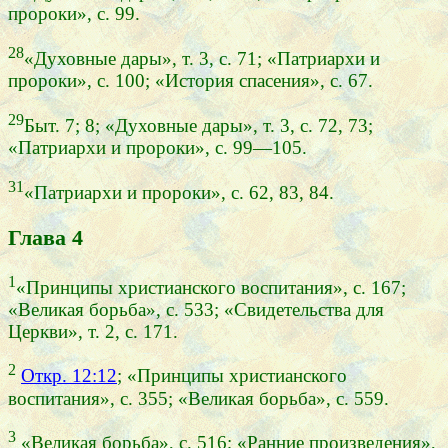
пророки», с. 99.
28
«Духовные дары», т. 3, с. 71; «Патриархи и
пророки», с. 100; «История спасения», с. 67.
29
Быт. 7; 8; «Духовные дары», т. 3, с. 72, 73;
«Патриархи и пророки», с. 99—105.
31
«Патриархи и пророки», с. 62, 83, 84.
Глава 4
1
«Принципы христианского воспитания», с. 167;
«Великая борьба», с. 533; «Свидетельства для
Церкви», т. 2, с. 171.
2
Откр. 12:12
; «Принципы христианского
воспитания», с. 355; «Великая борьба», с. 559.
3
«Великая борьба», с. 516; «Ранние произведения»,