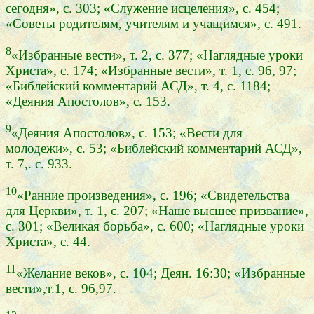
сегодня», с. 303; «Служение исцеления», с. 454;
«Советы родителям, учителям и учащимся», с. 491.
8
«Избранные вести», т. 2, с. 377; «Наглядные уроки
Христа», с. 174; «Избранные вести», т. 1, с. 96, 97;
«Библейский комментарий АСД», т. 4, с. 1184;
«Деяния Апостолов», с. 153.
9
«Деяния Апостолов», с. 153; «Вести для
молодежи», с. 53; «Библейский комментарий АСД»,
т. 7,. с. 933.
10
«Ранние произведения», с. 196; «Свидетельства
для Церкви», т. 1, с. 207; «Наше высшее призвание»,
с. 301; «Великая борьба», с. 600; «Наглядные уроки
Христа», с. 44.
11
«Желание веков», с. 104; Деян. 16:30; «Избранные
вести»,т.1, с. 96,97.