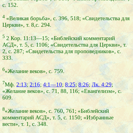
с. 152.
4
«Великая борьба», с. 396, 518; «Свидетельства для
Церкви», т. 8,с. 294.
5
2 Кор. 11:13—15; «Библейский комментарий
АСД», т. 5, с. 1106; «Свидетельства для Церкви», т.
2, с. 287; «Свидетельства для проповедников», с.
333.
6
«Желание веков», с. 759.
7
Мф.
2:13
;
2:16
;
4:1—10
;
8:25
;
8:26
;
Лк. 4:29
;
«Желание веков», с. 71, 88, 116; «Евангелизм», с.
609.
8
«Желание веков», с. 760, 761; «Библейский
комментарий АСД», т. 5, с. 1150; «Избранные
вести», т. 1, с. 348.