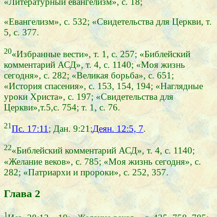
«Литературный евангелизм», с. 18;
«Евангелизм», с. 532; «Свидетельства для Церкви, т.
5, с. 377.
20
«Избранные вести», т. 1, с. 257; «Библейский
комментарий АСД», т. 4, с. 1140; «Моя жизнь
сегодня», с. 282; «Великая борьба», с. 651;
«История спасения», с. 153, 154, 194; «Наглядные
уроки Христа», с. 197; «Свидетельства для
Церкви»,т.5,с. 754; т. 1, с. 76.
21
Пс. 17:11
; Дан. 9:21;
Деян. 12:5, 7
.
22
«Библейский комментарий АСД», т. 4, с. 1140;
«Желание веков», с. 785; «Моя жизнь сегодня», с.
282; «Патриархи и пророки», с. 252, 357.
Глава 2
1