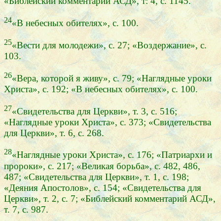
«Библейский комментарий АСД», т: 4, с. 1145.
24
«В небесных обителях», с. 100.
25
«Вести для молодежи», с. 27; «Воздержание», с.
103.
26
«Вера, которой я живу», с. 79; «Наглядные уроки
Христа», с. 192; «В небесных обителях», с. 100.
27
«Свидетельства для Церкви», т. 3, с. 516;
«Наглядные уроки Христа», с. 373; «Свидетельства
для Церкви», т. 6, с. 268.
28
«Наглядные уроки Христа», с. 176; «Патриархи и
пророки», с. 217; «Великая борьба», с. 482, 486,
487; «Свидетельства для Церкви», т. 1, с. 198;
«Деяния Апостолов», с. 154; «Свидетельства для
Церкви», т. 2, с. 7; «Библейский комментарий АСД»,
т. 7, с. 987.