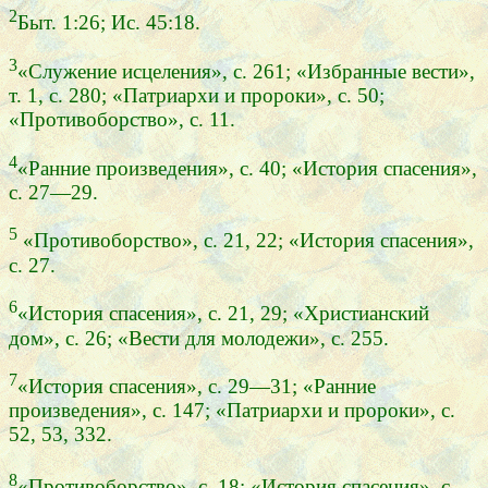
2
Быт. 1:26; Ис. 45:18.
3
«Служение исцеления», с. 261; «Избранные вести»,
т. 1, с. 280; «Патриархи и пророки», с. 50;
«Противоборство», с. 11.
4
«Ранние произведения», с. 40; «История спасения»,
с. 27—29.
5
«Противоборство», с. 21, 22; «История спасения»,
с. 27.
6
«История спасения», с. 21, 29; «Христианский
дом», с. 26; «Вести для молодежи», с. 255.
7
«История спасения», с. 29—31; «Ранние
произведения», с. 147; «Патриархи и пророки», с.
52, 53, 332.
8
«Противоборство», с. 18; «История спасения», с.