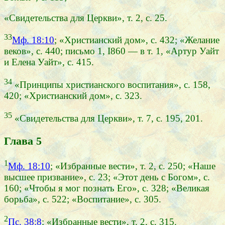
«Свидетельства для Церкви», т. 2, с. 25.
33
Мф. 18:10
; «Христианский дом», с. 432; «Желание
веков», с. 440; письмо 1, I860 — в т. 1, «Артур Уайт
и Елена Уайт», с. 415.
34
«Принципы христианского воспитания», с. 158,
420; «Христианский дом», с. 323.
35
«Свидетельства для Церкви», т. 7, с. 195, 201.
Глава 5
1
Мф. 18:10
; «Избранные вести», т. 2, с. 250; «Наше
высшее призвание», с. 23; «Этот день с Богом», с.
160; «Чтобы я мог познать Его», с. 328; «Великая
борьба», с. 522; «Воспитание», с. 305.
2
Пс. 38:8
; «Избранные вести», т. 2, с. 315.