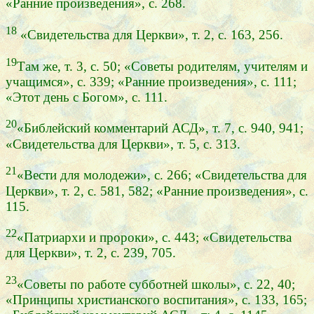
«Ранние произведения», с. 268.
18
«Свидетельства для Церкви», т. 2, с. 163, 256.
19
Там же, т. 3, с. 50; «Советы родителям, учителям и
учащимся», с. 339; «Ранние произведения», с. 111;
«Этот день с Богом», с. 111.
20
«Библейский комментарий АСД», т. 7, с. 940, 941;
«Свидетельства для Церкви», т. 5, с. 313.
21
«Вести для молодежи», с. 266; «Свидетельства для
Церкви», т. 2, с. 581, 582; «Ранние произведения», с.
115.
22
«Патриархи и пророки», с. 443; «Свидетельства
для Церкви», т. 2, с. 239, 705.
23
«Советы по работе субботней школы», с. 22, 40;
«Принципы христианского воспитания», с. 133, 165;