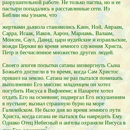
разрушительной работе. Не только паства, но и ее
пастыри попадались в расставленные сети. Из
Библии мы узнаем, что
жертвами дьявола становились Каин, Ной, Авраам,
Сарра, Исаак, Иаков, Аарон, Мариамь, Валаам,
Моисеи, Саул, Давид, цари иудейские и израильские,
вожди Церкви во время земного служения Христа,
Петр и бесчисленное множество других людей.
Своего апогея попытки сатаны низвергнуть Сына
Божьего достигли в то время, когда Сам Христос
пришел на землю. Сатана не раз пытался помешать
выполнению Его миссии: младенцем он хотел
погубить Иисуса в Вифлееме; в Назарете хотел
отдать Его на осмеяние; подвергал Его искушениям
в пустыне; вызвал страшную бурю на море
Галилейском. Не было дня во время земного пути
Христа, когда сатана не пытался бы навредить Ему.
Однако Отец Небесный и ангелы охраняли Иисуса в
7