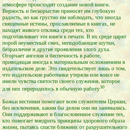
атмосфере происходит создание новой книги.
Верность и бескорыстие приносят им глубокую
радость, но как грустно им наблюдать, что иногда
священные истины, прославляемые в книгах, не
находят живого отклика среди тех, кто
подготавливает эти книги к печати. В их среде царят
порой неуместный смех, неподобающие шутки,
безразличие и другие проявления злого духа.
Огорчает ангелов и беспечность в работе,
приводящая иногда к материальным осложнениям в
издательском деле. Это свидетельствует лишь о том,
что издательские работники утеряли или вовсе не
имели чувства святости своего служения, которое
30
для них переродилось в обычную работу
.
Божьи вестники помогают всем служителям Церкви,
без исключения, каким бы делом они ни занимались.
Они поддерживают и благословенное служение тех,
кто помогает внедрить принципы здорового образа
жизни, пытаясь спасти ближних от разрушительного