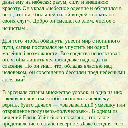
даны ему на небесах: разум, силу и внешнюю
красоту. Он украл «небесное одеяние и облачился в
него, чтобы с большей силой воздействовать на
своих слуг». Добро он смешал со злом, чистое с
1
нечистым
.
Для того чтобы обмануть, увести мир с истинного
пути, сатана постарался не упустить ни одной
малейшей возможности. Все средства использовал
он, чтобы лишить человека даже надежды на
спасение. Но он знал, что, обладая властью над
человеком, он совершенно бессилен пред небесными
2
ангелами
.
В арсенале сатаны множество уловок, и одна из них
заключается в том, чтобы позволить человеку
верить, будто дьявол — «вызывающий усмешку или
отвращение полузверь-получеловек». В одном из
видений Елене Уайт было показано, что такое
представление о сатане неверное. Даже сегодня «его