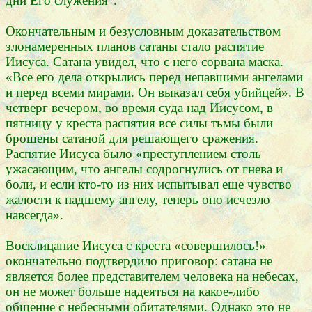
дни Его служения
.
Окончательным и безусловным доказательством
злонамеренных планов сатаны стало распятие
Иисуса. Сатана увидел, что с него сорвана маска.
«Все его дела открылись перед непавшими ангелами
и перед всеми мирами. Он выказал себя убийцей». В
четверг вечером, во время суда над Иисусом, в
пятницу у креста распятия все силы тьмы были
брошены сатаной для решающего сражения.
Распятие Иисуса было «преступлением столь
ужасающим, что ангелы содрогнулись от гнева и
боли, и если кто-то из них испытывал еще чувство
жалости к падшему ангелу, теперь оно исчезло
навсегда».
Восклицание Иисуса с креста «совершилось!»
окончательно подтвердило приговор: сатана не
является более представителем человека на небесах,
он не может больше надеяться на какое-либо
общение с небесными обитателями. Однако это не