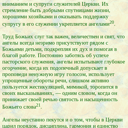
вниманием и супруги служителей Церкви. Их
стремление быть добрыми спутницами жизни,
хорошими хозяйками и оказывать поддержку
20
супругу в его служении укрепляется ангелами
.
Труд Божьих слуг так важен, величествен и свят, что
ангелы всегда незримо присутствуют рядом с
Божьими детьми, подкрепляя их дух и помогая в
благой работе. Постоянно заботясь об успехе
пасторского служения, ангелы испытывают глубокое
огорчение, когда их подопечный допускает в
проповеди ненужную игру голосом, использует
упрощенные обороты речи, слишком активно
пользуется жестикуляцией, мимикой, торопится в
своих высказываниях, — одним словом, когда он
принижает своей речью святость и насыщенность
21
Божьего слова
.
Ангелы неустанно пекутся и о том, чтобы в Церкви
царил порядок, дисциплина, гармония и единство