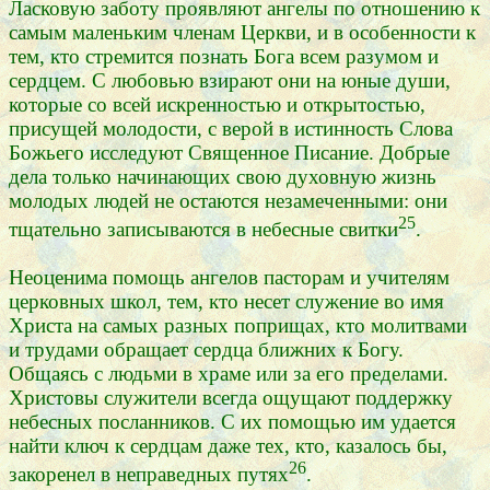
Ласковую заботу проявляют ангелы по отношению к
самым маленьким членам Церкви, и в особенности к
тем, кто стремится познать Бога всем разумом и
сердцем. С любовью взирают они на юные души,
которые со всей искренностью и открытостью,
присущей молодости, с верой в истинность Слова
Божьего исследуют Священное Писание. Добрые
дела только начинающих свою духовную жизнь
молодых людей не остаются незамеченными: они
25
тщательно записываются в небесные свитки
.
Неоценима помощь ангелов пасторам и учителям
церковных школ, тем, кто несет служение во имя
Христа на самых разных поприщах, кто молитвами
и трудами обращает сердца ближних к Богу.
Общаясь с людьми в храме или за его пределами.
Христовы служители всегда ощущают поддержку
небесных посланников. С их помощью им удается
найти ключ к сердцам даже тех, кто, казалось бы,
26
закоренел в неправедных путях
.