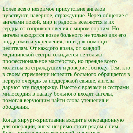
Более всего незримое присутствие ангелов
чувствуют, наверное, страждущие. Через общение с
ангелами покой, мир и радость вселяются в их
сердца от соприкосновения с миром горним. Но
ангелы находятся возле больного не только для его
поддержки и укрепления, но и для помощи
целителям. От каждого врача, от каждой
медицинской сестры ожидается не только
профессиональное мастерство, но прежде всего
молитвы за страждущих и доверие Господу. Тем, кто
в своем стремлении исцелить больного обращается в
первую очередь за поддержкой свыше, ангелы
даруют эту поддержку. Вместе с врачами и сестрами
милосердия в палату больного входят ангелы,
помогая верующим найти слова утешения и
ободрения.
Когда хирург-христианин входит в операционную
для операции, ангел незримо стоит рядом с ним.
Рука Господа водит его рукой, и в самые