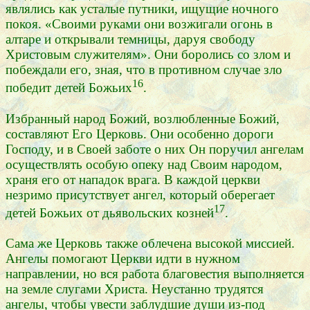
являлись как усталые путники, ищущие ночного
покоя. «Своими руками они возжигали огонь в
алтаре и открывали темницы, даруя свободу
Христовым служителям». Они боролись со злом и
побеждали его, зная, что в противном случае зло
16
победит детей Божьих
.
Избранный народ Божий, возлюбленные Божий,
составляют Его Церковь. Они особенно дороги
Господу, и в Своей заботе о них Он поручил ангелам
осуществлять особую опеку над Своим народом,
храня его от нападок врага. В каждой церкви
незримо присутствует ангел, который оберегает
17
детей Божьих от дьявольских козней
.
Сама же Церковь также облечена высокой миссией.
Ангелы помогают Церкви идти в нужном
направлении, но вся работа благовестия выполняется
на земле слугами Христа. Неустанно трудятся
ангелы, чтобы увести заблудшие души из-под