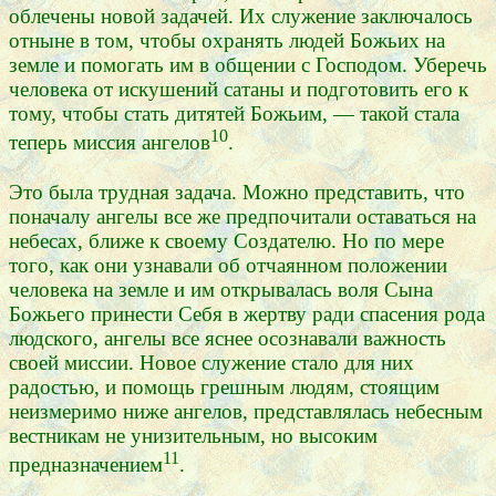
облечены новой задачей. Их служение заключалось
отныне в том, чтобы охранять людей Божьих на
земле и помогать им в общении с Господом. Уберечь
человека от искушений сатаны и подготовить его к
тому, чтобы стать дитятей Божьим, — такой стала
10
теперь миссия ангелов
.
Это была трудная задача. Можно представить, что
поначалу ангелы все же предпочитали оставаться на
небесах, ближе к своему Создателю. Но по мере
того, как они узнавали об отчаянном положении
человека на земле и им открывалась воля Сына
Божьего принести Себя в жертву ради спасения рода
людского, ангелы все яснее осознавали важность
своей миссии. Новое служение стало для них
радостью, и помощь грешным людям, стоящим
неизмеримо ниже ангелов, представлялась небесным
вестникам не унизительным, но высоким
11
предназначением
.