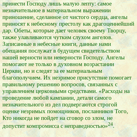
принести Господу лишь малую лепту: самое
незначительное в материальном выражении
приношение, сделанное от чистого сердца, ангелы
приносят к небесному престолу как драгоценнейший
дар. Обеты, которые дает человек своему Творцу,
также улавливаются чутким слухом ангелов.
Записанные в небесные книги, данные нами
обещания послужат в будущем свидетельством
нашей верности или неверности Господу. Ангелы
помогают не только в духовном возрастании
Церкви, но и следят за ее материальным
благополучием. Их незримое присутствие помогает
правильному решению вопросов, связанных с
управлением церковными средствами. «Расходы на
проведение любой кампании, детали самого
незначительного из дел подвергаются строгой
оценке незримых помощников, посланников Того,
Кто никогда не пойдет на сговор со злом, не
24
допустит компромисса с неправедностью»
.