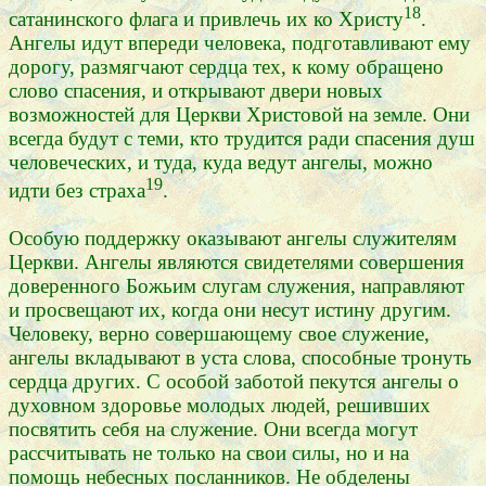
18
сатанинского флага и привлечь их ко Христу
.
Ангелы идут впереди человека, подготавливают ему
дорогу, размягчают сердца тех, к кому обращено
слово спасения, и открывают двери новых
возможностей для Церкви Христовой на земле. Они
всегда будут с теми, кто трудится ради спасения душ
человеческих, и туда, куда ведут ангелы, можно
19
идти без страха
.
Особую поддержку оказывают ангелы служителям
Церкви. Ангелы являются свидетелями совершения
доверенного Божьим слугам служения, направляют
и просвещают их, когда они несут истину другим.
Человеку, верно совершающему свое служение,
ангелы вкладывают в уста слова, способные тронуть
сердца других. С особой заботой пекутся ангелы о
духовном здоровье молодых людей, решивших
посвятить себя на служение. Они всегда могут
рассчитывать не только на свои силы, но и на
помощь небесных посланников. Не обделены