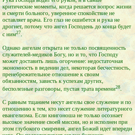
критические моменты, когда решается вопрос жизни
и смерти больного, уверенное спокойствие не
оставляет врача. Его глаз не ошибется и рука не
дрогнет, потому что ангел Господень до конца будет
27
с ним
.
Однако ангелам открыта не только посвященность
служителей-медиков Богу, но и то, что Господу
может доставить лишь огорчение: недостаточная
экономность в ведении дел, некоторая бесчестность,
пренебрежительное отношение к своим
обязанностям, зависть к успехам других,
28
бесполезные разговоры, пустая трата времени
.
С равным тщанием несут ангелы свое служение и по
отношению к тем, кто несет служение литературного
евангелизма. Если книгоноша не только осознает
высокое значение своей миссии, но и исполнен при
этом глубокого смирения, ангел Божий идет впереди