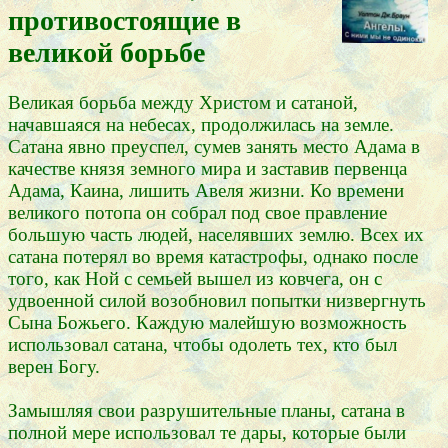
противостоящие в
великой борьбе
Великая борьба между Христом и сатаной,
начавшаяся на небесах, продолжилась на земле.
Сатана явно преуспел, сумев занять место Адама в
качестве князя земного мира и заставив первенца
Адама, Каина, лишить Авеля жизни. Ко времени
великого потопа он собрал под свое правление
большую часть людей, населявших землю. Всех их
сатана потерял во время катастрофы, однако после
того, как Ной с семьей вышел из ковчега, он с
удвоенной силой возобновил попытки низвергнуть
Сына Божьего. Каждую малейшую возможность
использовал сатана, чтобы одолеть тех, кто был
верен Богу.
Замышляя свои разрушительные планы, сатана в
полной мере использовал те дары, которые были