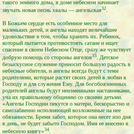
такого земного дома, в доме небесном начинает
32
звучать новая песнь хвалы — ангельская
.
В Божьем сердце есть особенное место для
маленьких детей, и ангелы находят величайшее
удовольствие в том, чтобы хранить их. Ребенок,
который пытается противостоять сатане и ищет
спасение в своем Небесном Отце, сразу же чувствует
33
добрую помощь со стороны ангелов
. Детское
безыскусное служение приносит большую радость в
небесные обители, и ангелы всегда будут с теми
родителями, которые растят своих детей в любви к
Господу и для служения Ему. Для богобоязненных
родителей ангелы будут неизменными наставниками,
уча их правильному общению со своими детьми.
«Ангелы Господни пекутся о матери, бескорыстно и
самозабвенно исполняющей возложенные на нее
обязанности. Бремя забот, которое она несет изо дня
в день, не будет забыто Господом. Имя ее внесено в
34
небесную книгу»
.