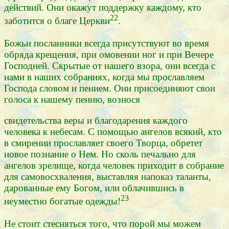
действий. Они окажут поддержку каждому, кто
22
заботится о благе Церкви
.
Божьи посланники всегда присутствуют во время
обряда крещения, при омовении ног и при Вечере
Господней. Скрытые от нашего взора, они всегда с
нами в наших собраниях, когда мы прославляем
Господа словом и пением. Они присоединяют свои
голоса к нашему пению, вознося
свидетельства веры и благодарения каждого
человека к небесам. С помощью ангелов всякий, кто
в смирении прославляет своего Творца, обретет
новое познание о Нем. Но сколь печально для
ангелов зрелище, когда человек приходит в собрание
для самовосхваления, выставляя напоказ таланты,
дарованные ему Богом, или облачившись в
23
неуместно богатые одежды!
Не стоит стесняться того, что порой мы можем