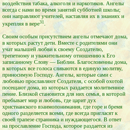
воздействия табака, алкоголя и наркотиков. Ангелы
всегда с нами во время занятий субботней школы;
они направляют учителей, наставляя их в знаниях и
31
укрепляя в вере
.
Своим особым присутствием ангелы отмечают дома,
в которых растут дети. Вместе с родителями они
учат малышей любви к своему Создателю,
трепетному и уважительному отношению к Его
записанному Слову — Библии. Благословенны дома,
в которых все голоса сливаются в единую молитву,
приносимую Господу. Ангелы, которые сами с
любовью прославляют Создателя, с особой охотой
посещают дома, из которых раздается молитвенное
пение. Близкой становится для них семья, в которой
пребывает мир и любовь, где царит дух
христианского взаимопонимания, где горе и бремя
одного разделяется всеми, где всегда пригласят к
своей трапезе странника и нуждающегося. В ответ
на прославление Господа, которое раздается из