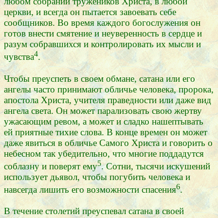
любом собрании тружеников Христа, в любой
церкви, и всегда он пытается завоевать себе
сообщников. Во время каждого богослужения он
готов внести смятение и неуверенность в сердце и
разум собравшихся и контролировать их мысли и
4
чувства
.
Чтобы преуспеть в своем обмане, сатана или его
ангелы часто принимают обличье человека, пророка,
апостола Христа, учителя праведности или даже вид
ангела света. Он может парализовать свою жертву
ужасающим ревом, а может и сладко нашептывать
ей приятные тихие слова. В конце времен он может
даже явиться в обличье Самого Христа и говорить о
небесном так убедительно, что многие поддадутся
5
соблазну и поверят ему
. Сотни, тысячи искушений
использует дьявол, чтобы погубить человека и
6
навсегда лишить его возможности спасения
.
В течение столетий преуспевал сатана в своей