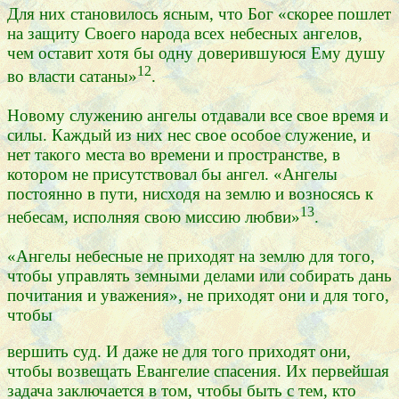
Для них становилось ясным, что Бог «скорее пошлет
на защиту Своего народа всех небесных ангелов,
чем оставит хотя бы одну доверившуюся Ему душу
12
во власти сатаны»
.
Новому служению ангелы отдавали все свое время и
силы. Каждый из них нес свое особое служение, и
нет такого места во времени и пространстве, в
котором не присутствовал бы ангел. «Ангелы
постоянно в пути, нисходя на землю и возносясь к
13
небесам, исполняя свою миссию любви»
.
«Ангелы небесные не приходят на землю для того,
чтобы управлять земными делами или собирать дань
почитания и уважения», не приходят они и для того,
чтобы
вершить суд. И даже не для того приходят они,
чтобы возвещать Евангелие спасения. Их первейшая
задача заключается в том, чтобы быть с тем, кто