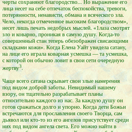
черты сохраняют благородство... Но выражение его
лица несет на себе отпечаток беспокойства, тревоги,
потерянности, ненависти, обмана и всяческого зла.
Чело, некогда отмеченное высоким благородством»,
несет лишь печать недобрых мыслей. «1лаза смотрят
зло и коварно, проникая в самую душу. Когда-то
совершенный стан теперь обезображен свисающими
складками кожи». Когда Елена Уайт увидела сатану,
на лице его играла коварная усмешка — та усмешка,
с которой он обычно ловит в свои сети очередную
3
жертву
.
Чаще всего сатана скрывает свои злые намерения
под видом доброй заботы. Невидимый нашему
взору, он тщательно разрабатывает планы
относительно каждого из нас. За каждую душу он
готов сражаться долго и упорно. Когда дети Божьи
встречаются для прославления своего Творца, сам
дьявол или кто-то из его ангелов присутствует среди
них под видом ангела света. Его можно найти в