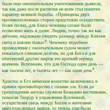
было еще окончательным уничтожением дьявола,
так как даже после распятия не всем стал понятен
характер великой борьбы. «Принципы двух
противоположных сторон предстояло осуществить
более полно, для блага человека сатане было
позволено жить и далее. Людям, точно так же как
ангелам, надлежало увидеть разницу между Князем
8
света и князем тьмы»
. Человеку подобное
промедление с окончательным судом может
показаться слишком долгим, но для Бога и для
обитателей других миров это краткий период
времени. Вспомним, что для Господа один день —
9
как тысяча лет, и тысяча лет — как один день
.
Христос и Его небесное воинство включились в
прямое противоборство с силами зла. Если до
грехопадения ангелы служили Божьими вестниками,
помогая Творцу в управлении Вселенной,
осуществляя связь между Богом и жителями
многочисленных миров, то теперь они были