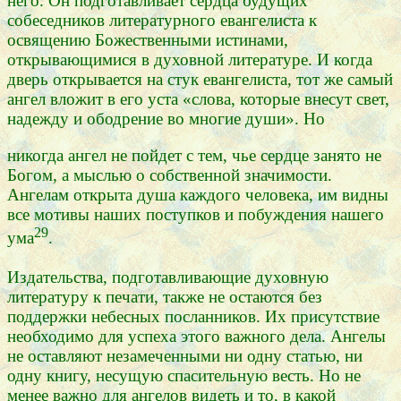
него. Он подготавливает сердца будущих
собеседников литературного евангелиста к
освящению Божественными истинами,
открывающимися в духовной литературе. И когда
дверь открывается на стук евангелиста, тот же самый
ангел вложит в его уста «слова, которые внесут свет,
надежду и ободрение во многие души». Но
никогда ангел не пойдет с тем, чье сердце занято не
Богом, а мыслью о собственной значимости.
Ангелам открыта душа каждого человека, им видны
все мотивы наших поступков и побуждения нашего
29
ума
.
Издательства, подготавливающие духовную
литературу к печати, также не остаются без
поддержки небесных посланников. Их присутствие
необходимо для успеха этого важного дела. Ангелы
не оставляют незамеченными ни одну статью, ни
одну книгу, несущую спасительную весть. Но не
менее важно для ангелов видеть и то, в какой