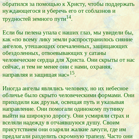
обратился за помощью к Христу, чтобы поддержать
нуждающегося и уберечь его от соблазнов и
14
трудностей земного пути
.
Если бы пелена упала с наших глаз, мы увидели бы,
как «по всему лику земли распространилось сияние
ангелов, утешающих опечаленных, защищающих
обездоленных, отвоевывающих у сатаны
человеческие сердца для Христа. Они скрыты от нас
сейчас, и тем не менее они с нами, охраняя,
15
направляя и защищая нас»
.
Иногда ангелы являлись человеку, но их небесное
обличье было скрыто человеческими формами. Они
приходили как друзья, освещая путь и указывая
направление. Они помогали одинокому путнику
выйти на широкую дорогу. Они усмиряли страх и
вселяли надежду в отчаявшуюся душу. Своим
присутствием они озаряли жалкие лачуги, где им
предлагали разделить скромную трапезу. Часто они