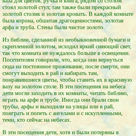
ваза для цветов, ручка и книга, рядом со столом
стоял золотой стул; там также были прекрасный
золотой столик и золотая кровать. В каждой комнате
была корона, обшитая драгоценностями, золотая
арфа и труба. Стены были чистое золото.
Из библии, сделанной из необыкновенной бумаги и
скрепленной золотом, исходил яркий сияющий свет,
так что комната не нуждалось больше в освещении.
Посетителям говорили, что, когда они вернуться
сюда на постоянное проживание, после смерти, они
смогут выходить в рай и набирать там,
понравившиеся цветы, чтобы ставить их в красивую
вазу на золотом столе. В эти посещения на небеса
дети могли заходить в их комнаты, читать библию,
играть на арфе и трубе. Иногда они брали свои
трубы, арфы и выходили на улицы или в рай,
поиграть и попеть с ангелами и с искупленными,
теми, кто сейчас на небесах.
В эти посещения дети, хотя и были потеряны в