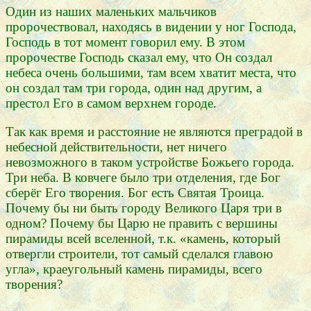
Один из наших маленьких мальчиков
пророчествовал, находясь в видении у ног Господа,
Господь в тот момент говорил ему. В этом
пророчестве Господь сказал ему, что Он создал
небеса очень большими, там всем хватит места, что
он создал там три города, один над другим, а
престол Его в самом верхнем городе.
Так как время и расстояние не являются преградой в
небесной действительности, нет ничего
невозможного в таком устройстве Божьего города.
Три неба. В ковчеге было три отделения, где Бог
сберёг Его творения. Бог есть Святая Троица.
Почему бы ни быть городу Великого Царя три в
одном? Почему бы Царю не править с вершины
пирамиды всей вселенной, т.к. «камень, который
отвергли строители, тот самый сделался главою
угла», краеугольный камень пирамиды, всего
творения?