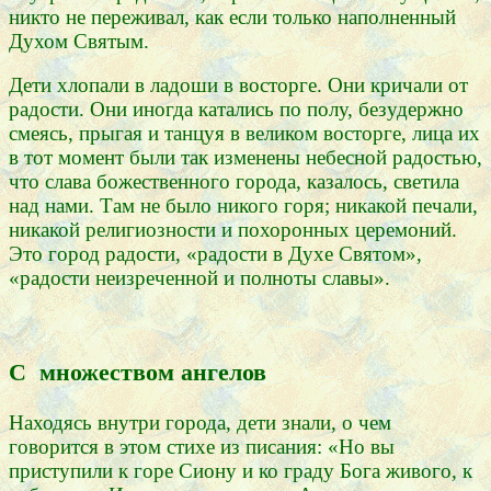
никто не переживал, как если только наполненный
Духом Святым.
Дети хлопали в ладоши в восторге. Они кричали от
радости. Они иногда катались по полу, безудержно
смеясь, прыгая и танцуя в великом восторге, лица их
в тот момент были так изменены небесной радостью,
что слава божественного города, казалось, светила
над нами. Там не было никого горя; никакой печали,
никакой религиозности и похоронных церемоний.
Это город радости, «радости в Духе Святом»,
«радости неизреченной и полноты славы».
С множеством ангелов
Находясь внутри города, дети знали, о чем
говорится в этом стихе из писания: «Но вы
приступили к горе Сиону и ко граду Бога живого, к