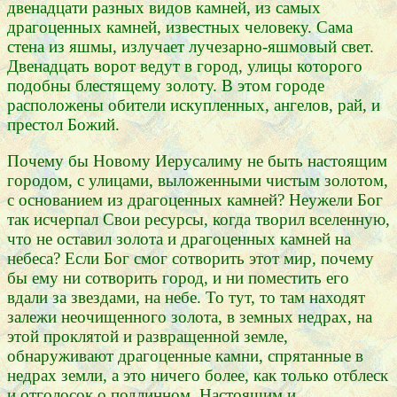
двенадцати разных видов камней, из самых
драгоценных камней, известных человеку. Сама
стена из яшмы, излучает лучезарно-яшмовый свет.
Двенадцать ворот ведут в город, улицы которого
подобны блестящему золоту. В этом городе
расположены обители искупленных, ангелов, рай, и
престол Божий.
Почему бы Новому Иерусалиму не быть настоящим
городом, с улицами, выложенными чистым золотом,
с основанием из драгоценных камней? Неужели Бог
так исчерпал Свои ресурсы, когда творил вселенную,
что не оставил золота и драгоценных камней на
небеса? Если Бог смог сотворить этот мир, почему
бы ему ни сотворить город, и ни поместить его
вдали за звездами, на небе. То тут, то там находят
залежи неочищенного золота, в земных недрах, на
этой проклятой и развращенной земле,
обнаруживают драгоценные камни, спрятанные в
недрах земли, а это ничего более, как только отблеск
и отголосок о подлинном. Настоящим и