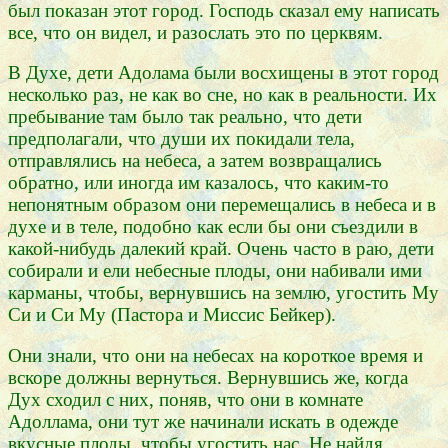
был показан этот город. Господь сказал ему написать
все, что он видел, и разослать это по церквям.
В Духе, дети Адолама были восхищены в этот город
несколько раз, не как во сне, но как в реальности. Их
пребывание там было так реально, что дети
предполагали, что души их покидали тела,
отправлялись на небеса, а затем возвращались
обратно, или иногда им казалось, что каким-то
непонятным образом они перемещались в небеса и в
духе и в теле, подобно как если бы они съездили в
какой-нибудь далекий край. Очень часто в раю, дети
собирали и ели небесные плоды, они набивали ими
карманы, чтобы, вернувшись на землю, угостить Му
Си и Си Му (Пастора и Миссис Бейкер).
Они знали, что они на небесах на короткое время и
вскоре должны вернуться. Вернувшись же, когда
Дух сходил с них, поняв, что они в комнате
Адоллама, они тут же начинали искать в одежде
вкусные плоды, чтобы угостить нас. Не найдя