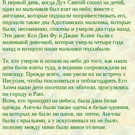
В первый день, когда Дух Святой сошел на детей,
один из мальчиков был взят на небо, вместе с
ангелами, которые подошли поприветствовать его,
подошли также два Адолламских мальчика, которые
были, несомненно, спасены и умерли два года назад.
Эти двое: Кси Дин Фу и Джанг Ксинг были с
маленькой девочкой, которая умерла четыре года
назад и которую наши мальчики подзабыли.
Те, кто умерли и попали на небо до того, как наши
дети были взяты туда, в видении сопровождали их
повсюду. Прежде всего, они увели их на встречу с
Иисусом, чтобы поклониться и поблагодарить Его.
Затем наши дети посетили их обители, прогулялись
по городу и Раю.
Всем, кто приходил на небеса, была дана белая
одежда. Ангелы были также одеты в белые одеяния,
на которых не было ни швов, ни пятен. Ангелы
были с крыльями, а у искупленных их не было,
поэтому между ними было явное отличие.