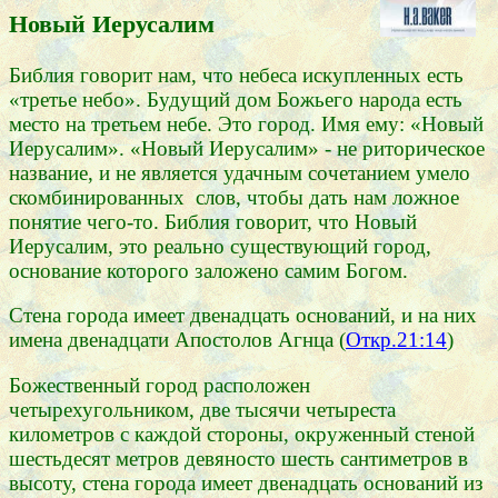
Новый Иерусалим
Библия говорит нам, что небеса искупленных есть
«третье небо». Будущий дом Божьего народа есть
место на третьем небе. Это город. Имя ему: «Новый
Иерусалим». «Новый Иерусалим» - не риторическое
название, и не является удачным сочетанием умело
скомбинированных слов, чтобы дать нам ложное
понятие чего-то. Библия говорит, что Новый
Иерусалим, это реально существующий город,
основание которого заложено самим Богом.
Стена города имеет двенадцать оснований, и на них
имена двенадцати Апостолов Агнца (
Откр.21:14
)
Божественный город расположен
четырехугольником, две тысячи четыреста
километров с каждой стороны, окруженный стеной
шестьдесят метров девяносто шесть сантиметров в
высоту, стена города имеет двенадцать оснований из