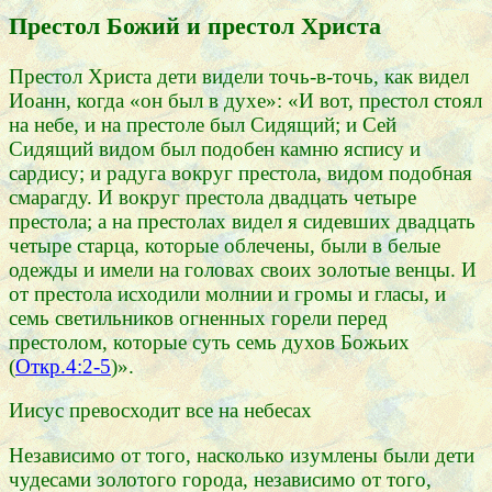
Престол Божий и престол Христа
Престол Христа дети видели точь-в-точь, как видел
Иоанн, когда «он был в духе»: «И вот, престол стоял
на небе, и на престоле был Сидящий; и Сей
Сидящий видом был подобен камню яспису и
сардису; и радуга вокруг престола, видом подобная
смарагду. И вокруг престола двадцать четыре
престола; а на престолах видел я сидевших двадцать
четыре старца, которые облечены, были в белые
одежды и имели на головах своих золотые венцы. И
от престола исходили молнии и громы и гласы, и
семь светильников огненных горели перед
престолом, которые суть семь духов Божьих
(
Откр.4:2-5
)».
Иисус превосходит все на небесах
Независимо от того, насколько изумлены были дети
чудесами золотого города, независимо от того,