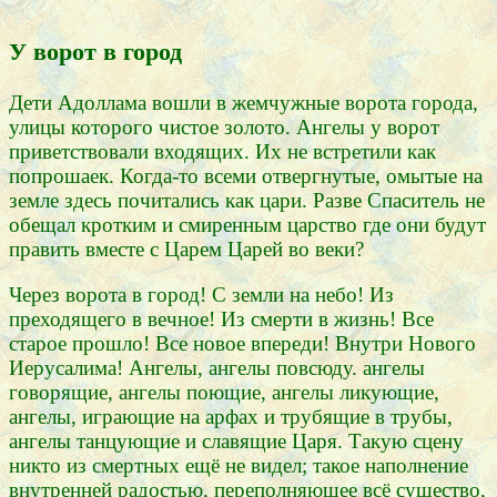
У ворот в город
Дети Адоллама вошли в жемчужные ворота города,
улицы которого чистое золото. Ангелы у ворот
приветствовали входящих. Их не встретили как
попрошаек. Когда-то всеми отвергнутые, омытые на
земле здесь почитались как цари. Разве Спаситель не
обещал кротким и смиренным царство где они будут
править вместе с Царем Царей во веки?
Через ворота в город! С земли на небо! Из
преходящего в вечное! Из смерти в жизнь! Все
старое прошло! Все новое впереди! Внутри Нового
Иерусалима! Ангелы, ангелы повсюду. ангелы
говорящие, ангелы поющие, ангелы ликующие,
ангелы, играющие на арфах и трубящие в трубы,
ангелы танцующие и славящие Царя. Такую сцену
никто из смертных ещё не видел; такое наполнение
внутренней радостью, переполняющее всё существо,