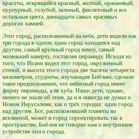
красоты, искрящийся красный, желтый, оранжевый,
пурпурный, голубой, зеленый, фиолетовый и все
остальные цвета, двенадцати самых красивых
дорогих камней.
Этот город, расположенный на небе, дети видели как
три города в одном: один город находился над
другим, самый крупный город внизу, самый
маленький наверху, составляя пирамиду. Исходя из
того, что Иоанн видел этот город, окруженный
стеной, и высота этого города две тысячи четыреста
километров, студенты, изучающие Библию, сделали
такое предположение, что небесный город имеет
форму пирамиды, а не куба. Наши дети, однако,
ничего не знали об этом, да и я никогда не думал о
Новом Иерусалиме, как о трёх городах: один город
над другим. Бог, расположивший планеты во
вселенной, может и город спроектировать так в
пространстве. Библия не говорит нам о внутреннем
устройстве этого города.