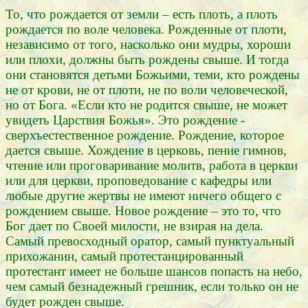
То, что рождается от земли – есть плоть, а плоть
рождается по воле человека. Рожденные от плоти,
независимо от того, насколько они мудры, хороши
или плохи, должны быть рождены свыше. И тогда
они становятся детьми Божьими, теми, кто рождены
не от крови, не от плоти, не по воли человеческой,
но от Бога. «Если кто не родится свыше, не может
увидеть Царствия Божья». Это рождение -
сверхъестественное рождение. Рождение, которое
дается свыше. Хождение в церковь, пение гимнов,
чтение или проговаривание молитв, работа в церкви
или для церкви, проповедование с кафедры или
любые другие жертвы не имеют ничего общего с
рождением свыше. Новое рождение – это то, что
Бог дает по Своей милости, не взирая на дела.
Самый превосходный оратор, самый пунктуальный
прихожанин, самый протестанцированный
протестант имеет не больше шансов попасть на небо,
чем самый безнадежный грешник, если только он не
будет рожден свыше.