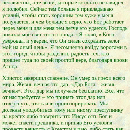
ненавистны, а те вещи, которые когда-то ненавидел,
я полюбил. Сейчас тем больше я прикладываю
усилий, чтобы стать хорошим тем хуже у меня
получается, и чем больше я верю, что Бог работает
через меня и для меня тем легче это удается. Господь
показал мне свет этого города. «Я знаю, в Кого
уверовал, и уверен, что Он силен сохранить залог
мой на оный день». Я несомненно войду воротами в
этот город, чтобы разделить радость тех, кто
пришел туда по своей простой вере, благодаря крови
Агнца.
Христос завершил спасение. Он умер за грехи всего
мира. Жизнь вечная это дар. «Дар Бога – жизнь
вечная». Этот дар мы получаем бесплатно. Все, что
от нас требуется – это принять этот дар или
отвергнуть, взять или проигнорировать. Мы
должны уподобиться тому или иному преступнику
на кресте: либо поверить что Иисус есть Бог и
может спасти грешника, и приняв Его условия
провести вечность с Христом в раю, либо стать как