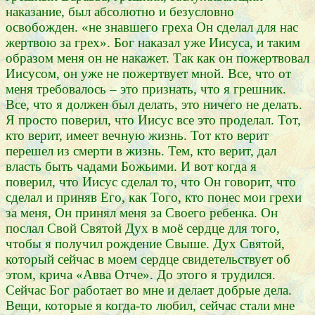
наказание, был абсолютно и безусловно
освобожден. «не знавшего греха Он сделал для нас
жертвою за грех». Бог наказал уже Иисуса, и таким
образом меня он не накажет. Так как он пожертвовал
Иисусом, он уже не пожертвует мной. Все, что от
меня требовалось – это признать, что я грешник.
Все, что я должен был делать, это ничего не делать.
Я просто поверил, что Иисус все это проделал. Тот,
кто верит, имеет вечную жизнь. Тот кто верит
перешел из смерти в жизнь. Тем, кто верит, дал
власть быть чадами Божьими. И вот когда я
поверил, что Иисус сделал то, что Он говорит, что
сделал и приняв Его, как Того, кто понес мои грехи
за меня, Он принял меня за Своего ребенка. Он
послал Свой Святой Дух в моё сердце для того,
чтобы я получил рождение Свыше. Дух Святой,
который сейчас в моем сердце свидетельствует об
этом, крича «Авва Отче». До этого я трудился.
Сейчас Бог работает во мне и делает добрые дела.
Вещи, которые я когда-то любил, сейчас стали мне