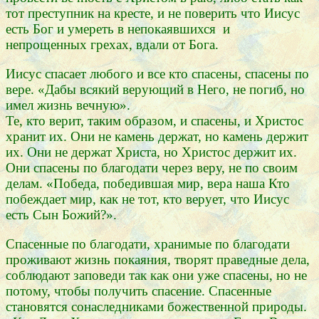
тот преступник на кресте, и не поверить что Иисус
есть Бог и умереть в непокаявшихся и
непрощенных грехах, вдали от Бога.
Иисус спасает любого и все кто спасены, спасены по
вере. «Дабы всякий верующий в Него, не погиб, но
имел жизнь вечную».
Те, кто верит, таким образом, и спасены, и Христос
хранит их. Они не камень держат, но камень держит
их. Они не держат Христа, но Христос держит их.
Они спасены по благодати через веру, не по своим
делам. «Победа, победившая мир, вера наша Кто
побеждает мир, как не тот, кто верует, что Иисус
есть Сын Божий?».
Спасенные по благодати, хранимые по благодати
проживают жизнь покаяния, творят праведные дела,
соблюдают заповеди так как они уже спасены, но не
потому, чтобы получить спасение. Спасенные
становятся сонаследниками божественной природы.