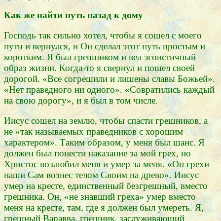
Как же найти путь назад к дому
Господь так сильно хотел, чтобы я сошел с моего
пути и вернулся, и Он сделал этот путь простым и
коротким. Я был грешником и вел эгоистичный
образ жизни. Когда-то я свернул и пошел своей
дорогой. «Все согрешили и лишены славы Божьей».
«Нет праведного ни одного». «Совратились каждый
на свою дорогу», и я был в том числе.
Иисус сошел на землю, чтобы спасти грешников, а
не «так называемых праведников с хорошим
характером». Таким образом, у меня был шанс. Я
должен был понести наказание за мой грех, но
Христос возлюбил меня и умер за меня. «Он грехи
наши Сам вознес телом Своим на древо». Иисус
умер на кресте, единственный безгрешный, вместо
грешника. Он, «не знавший греха» умер вместо
меня на кресте, там, где я должен был умереть. Я,
грешный Варавва, грешник, заслуживающий