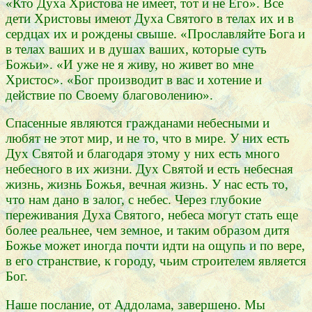
«Кто Духа Христова не имеет, тот и не Его». Все
дети Христовы имеют Духа Святого в телах их и в
сердцах их и рождены свыше. «Прославляйте Бога и
в телах ваших и в душах ваших, которые суть
Божьи». «И уже не я живу, но живет во мне
Христос». «Бог производит в вас и хотение и
действие по Своему благоволению».
Спасенные являются гражданами небесными и
любят не этот мир, и не то, что в мире. У них есть
Дух Святой и благодаря этому у них есть много
небесного в их жизни. Дух Святой и есть небесная
жизнь, жизнь Божья, вечная жизнь. У нас есть то,
что нам дано в залог, с небес. Через глубокие
переживания Духа Святого, небеса могут стать еще
более реальнее, чем земное, и таким образом дитя
Божье может иногда почти идти на ощупь и по вере,
в его странствие, к городу, чьим строителем является
Бог.
Наше послание, от Аддолама, завершено. Мы