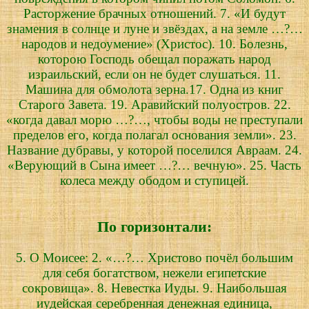
Расторжение брачных отношений. 7. «И будут
знамения в солнце и луне и звёздах, а на земле …?…
народов и недоумение» (Христос). 10. Болезнь,
которою Господь обещал поражать народ
израильский, если он не будет слушаться. 11.
Машина для обмолота зерна.17. Одна из книг
Старого Завета. 19. Аравийский полуостров. 22.
«когда давал морю …?…, чтобы воды не преступали
пределов его, когда полагал основания земли». 23.
Название дубравы, у которой поселился Авраам. 24.
«Верующий в Сына имеет …?… вечную». 25. Часть
колеса между ободом и ступицей.
По горизонтали:
5. О Моисее: 2. «…?… Христово почёл большим
для себя богатством, нежели египетские
сокровища». 8. Невестка Иуды. 9. Наибольшая
иудейская серебренная денежная единица,