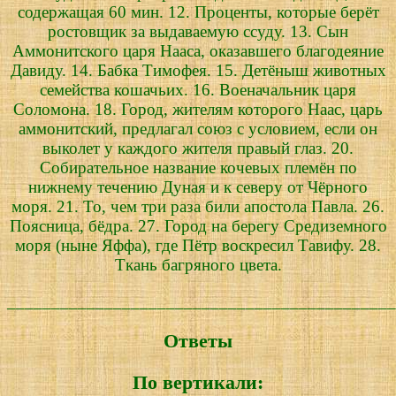
содержащая 60 мин. 12. Проценты, которые берёт
ростовщик за выдаваемую ссуду. 13. Сын
Аммонитского царя Нааса, оказавшего благодеяние
Давиду. 14. Бабка Тимофея. 15. Детёныш животных
семейства кошачьих. 16. Военачальник царя
Соломона. 18. Город, жителям которого Наас, царь
аммонитский, предлагал союз с условием, если он
выколет у каждого жителя правый глаз. 20.
Собирательное название кочевых племён по
нижнему течению Дуная и к северу от Чёрного
моря. 21. То, чем три раза били апостола Павла. 26.
Поясница, бёдра. 27. Город на берегу Средиземного
моря (ныне Яффа), где Пётр воскресил Тавифу. 28.
Ткань багряного цвета.
____________________________________________
Ответы
По вертикали: