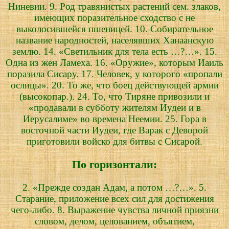
Ниневии. 9. Род травянистых растений сем. злаков,
имеющих поразительное сходство с не
выколосившейся пшеницей. 10. Собирательное
название народностей, населявших Ханаанскую
землю. 14. «Светильник для тела есть …?…». 15.
Одна из жен Ламеха. 16. «Оружие», которым Иаиль
поразила Сисару. 17. Человек, у которого «пропали
ослицы». 20. То же, что боец действующей армии
(высокопар.). 24. То, что Тиряне привозили и
«продавали в субботу жителям Иудеи и в
Иерусалиме» во времена Неемии. 25. Гора в
восточной части Иудеи, где Варак с Деворой
приготовили войско для битвы с Сисарой.
По горизонтали:
2. «Прежде создан Адам, а потом …?…». 5.
Старание, приложение всех сил для достижения
чего-либо. 8. Выражение чувства личной приязни
словом, делом, целованием, объятием,