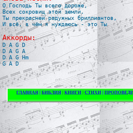

О Господь Ты всего дороже, 

Всех сокровищ этой земли. 

Ты прекрасней радужных бриллиантов, 

И всё, в чём я нуждаюсь - это Ты 

Аккорды:

D A G D 

D A G A 

D A G Hm 
