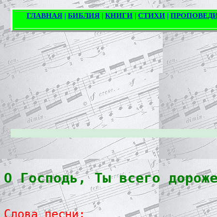
О Господь, Ты всего дорож
Слова песни: