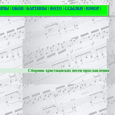
Сборник христианских песен прославления