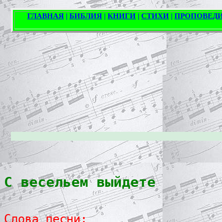
С весельем выйдете
Слова песни: