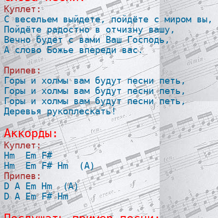
Куплет:

С весельем выйдете, пойдёте с миром вы,

Пойдёте радостно в отчизну вашу,

Вечно будет с вами Ваш Господь,

А слово Божье впереди вас.

Припев:

Горы и холмы вам будут песни петь,

Горы и холмы вам будут песни петь,

Горы и холмы вам будут песни петь,

Деревья рукоплескать!

Аккорды:
Куплет:

Hm  Em F#

Припев:

D A Em Hm  (A)

D A Em F# Hm 
