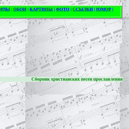
Сборник христианских песен прославления