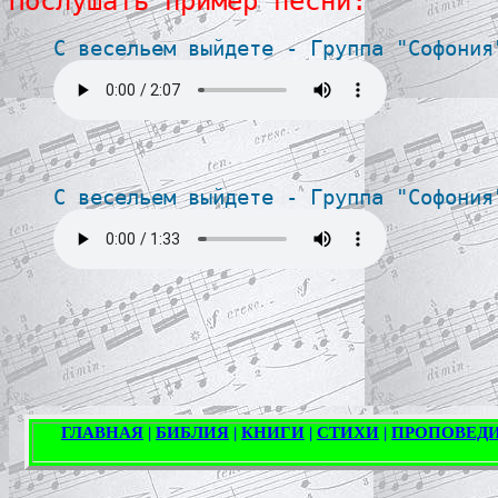
Послушать пример песни:
С весельем выйдете - Группа "Софония
С весельем выйдете - Группа "Софония