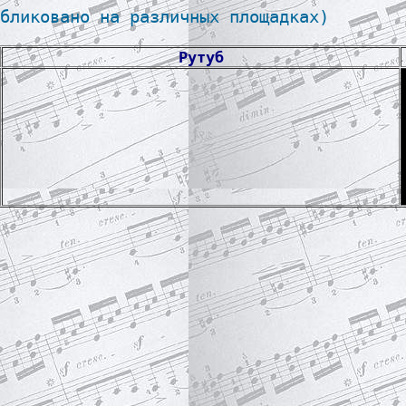
бликовано на различных площадках)

Рутуб