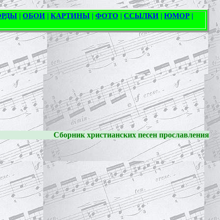
Сборник христианских песен прославления