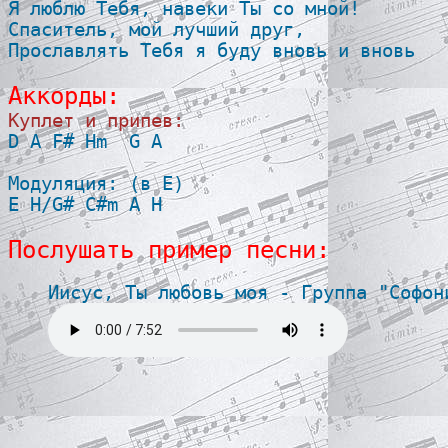
Я люблю Тебя, навеки Ты со мной!

Спаситель, мой лучший друг,

Прославлять Тебя я буду вновь и вновь

Аккорды:
Куплет и припев:

D A F# Hm  G A

Модуляция: (в E) 

E H/G# C#m A H

Послушать пример песни:
Иисус, Ты любовь моя - Группа "Софон