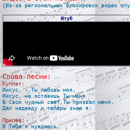

(Из-за региональных блокировок видео опу
Ютуб
Слова песни:
Куплет:

Иисус, - Ты любовь моя, 

Иисус, не оставишь Ты меня

В Свой чудный свет Ты призвал меня, 

Дал надежду и теперь знаю я:

Припев:

В Тебе я нуждаюсь,
