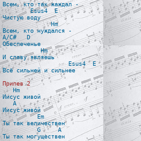
Всем, кто так жаждал -

        Esus4  E

Чистую воду

              Hm 

Всем, кто нуждался -

A/C#   D

Обеспеченье

           Hm 

И славу являешь

                   Esus4  E

Всё сильней и сильнее

Припев 2

   Hm 

Иисус живой

   A

Иисус живой

          Em

Ты так величествен

          G     A

Ты так могуществен
