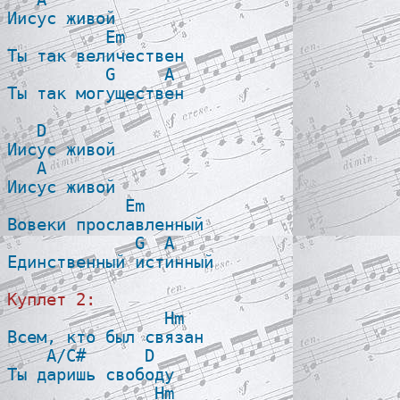
Иисус живой

          Em

Ты так величествен

          G     A

Ты так могуществен

   D

Иисус живой

   A

Иисус живой

            Em

Вовеки прославленный

             G  A

Единственный истинный

Куплет 2:

                Hm 

Всем, кто был связан

    A/C#      D

Ты даришь свободу

               Hm 
