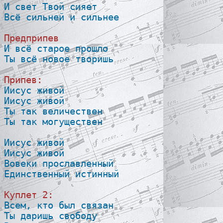
И свет Твой сияет

Всё сильней и сильнее

Предприпев

И всё старое прошло

Ты всё новое творишь

Припев:

Иисус живой

Иисус живой

Ты так величествен

Ты так могуществен

Иисус живой

Иисус живой

Вовеки прославленный

Единственный истинный

Куплет 2:

Всем, кто был связан

Ты даришь свободу
