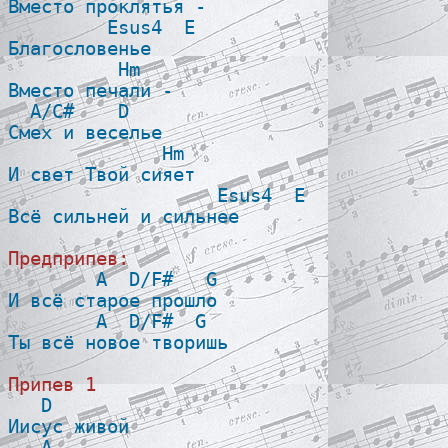
Вместо проклятья -

         Esus4  E

Благословенье

          Hm 

Вместо печали -

  A/C#    D

Смех и веселье

              Hm 

И свет Твой сияет

                   Esus4  E

Всё сильней и сильнее

Предприпев:

        A  D/F#   G

И всё старое прошло

        A  D/F#  G

Ты всё новое творишь

Припев 1

   D

Иисус живой

   A
