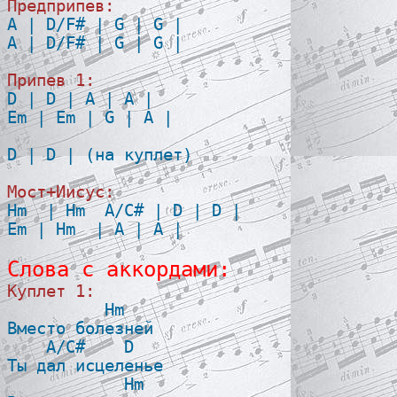
Предприпев:

A | D/F# | G | G |

A | D/F# | G | G |

Припев 1:

D | D | A | A |

Em | Em | G | A |

D | D | (на куплет)

Мост+Иисус:

Hm  | Hm  A/C# | D | D |

Em | Hm  | A | A |

Слова с аккордами:
Куплет 1:

          Hm 

Вместо болезней

    A/C#    D

Ты дал исцеленье

            Hm 
