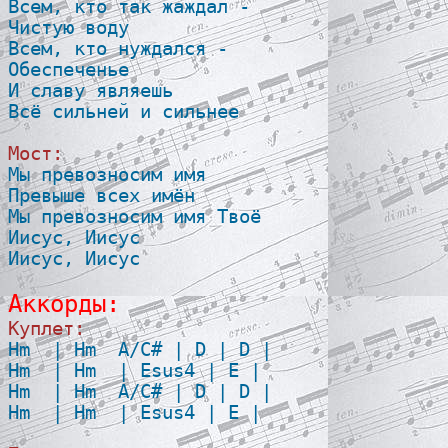
Всем, кто так жаждал -

Чистую воду

Всем, кто нуждался -

Обеспеченье

И славу являешь

Всё сильней и сильнее

Мост:

Мы превозносим имя

Превыше всех имён

Мы превозносим имя Твоё

Иисус, Иисус

Иисус, Иисус

Аккорды:
Куплет:

Hm  | Hm  A/C# | D | D |

Hm  | Hm  | Esus4 | E |

Hm  | Hm  A/C# | D | D |

Hm  | Hm  | Esus4 | E |
