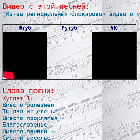
Видео с этой песней:

(Из-за региональных блокировок видео опу
Ютуб
Рутуб
VK
Слова песни:
Куплет 1:

Вместо болезней

Ты дал исцеленье

Вместо проклятья -

Благословенье

Вместо печали -

Смех и веселье
