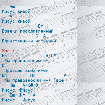
   Hm 

Иисус живой

   A

Иисус живой

              Em

Вовеки прославленный

             G  A

Единственный истинный

Мост:

Hm               A/C#

 Мы превозносим имя

D

 Превыше всех имён

Em         Hm           A

 Мы превозносим имя Твоё

   Hm   A/C# D

Иисус, Иисус

   Em  Hm   A

Иисус,  Иисус
