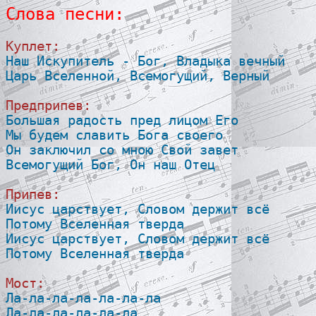
Слова песни:
Куплет:

Наш Искупитель - Бог, Владыка вечный

Царь Вселенной, Всемогущий, Верный

Предприпев:

Большая радость пред лицом Его

Мы будем славить Бога своего

Он заключил со мною Свой завет

Всемогущий Бог, Он наш Отец 

Припев:

Иисус царствует, Словом держит всё

Потому Вселенная тверда

Иисус царствует, Словом держит всё

Потому Вселенная тверда

Мост:

Ла-ла-ла-ла-ла-ла-ла

Ла-ла-ла-ла-ла-ла
