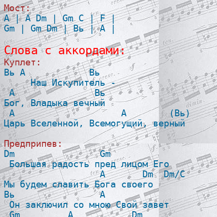
Мост:

A | A Dm | Gm C | F |

Gm | Gm Dm | Bь | A |

Слова с аккордами:
Куплет:

Bь A            Bь    

     Наш Искупитель -

 A               Bь

Бог, Владыка вечный

 A                    A        (Bь)

Царь Вселенной, Всемогущий, верный

Предприпев:

Dm                Gm

 Большая радость пред лицом Его

                  A       Dm  Dm/C

Мы будем славить Бога своего

Bь                A

 Он заключил со мною Свой завет

 Gm         A           Dm
