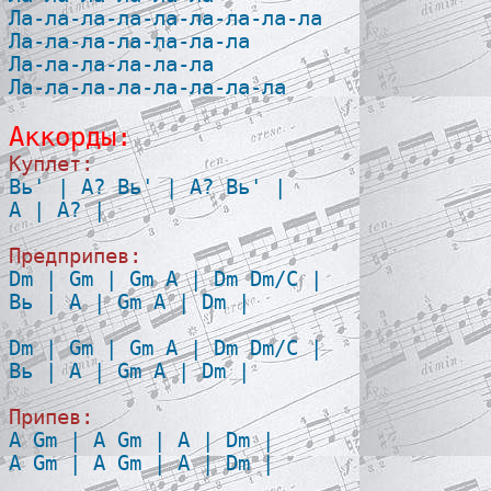
Ла-ла-ла-ла-ла-ла-ла-ла-ла

Ла-ла-ла-ла-ла-ла-ла

Ла-ла-ла-ла-ла-ла

Ла-ла-ла-ла-ла-ла-ла-ла

Аккорды:
Куплет:

Bь' | A? Bь' | A? Bь' |

A | A? |

Предприпев:

Dm | Gm | Gm A | Dm Dm/C |

Bь | A | Gm A | Dm |

Dm | Gm | Gm A | Dm Dm/C |

Bь | A | Gm A | Dm |

Припев:

A Gm | A Gm | A | Dm |

A Gm | A Gm | A | Dm |
