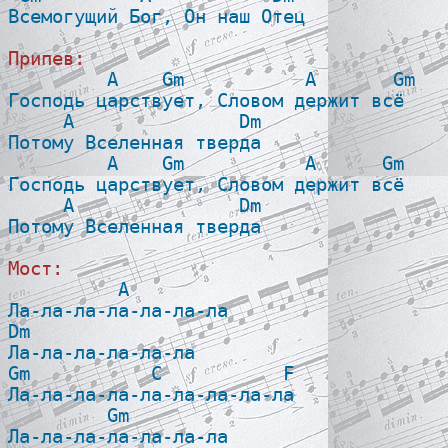
Всемогущий Бог, Он наш Отец 

Припев:

         A    Gm           A       Gm

Господь царствует, Словом держит всё

     A               Dm

Потому Вселенная тверда

         A    Gm           A      Gm

Господь царствует, Словом держит всё

     A               Dm

Потому Вселенная тверда

Мост:

          A

Ла-ла-ла-ла-ла-ла-ла

Dm

Ла-ла-ла-ла-ла-ла

Gm           C           F

Ла-ла-ла-ла-ла-ла-ла-ла-ла

         Gm

Ла-ла-ла-ла-ла-ла-ла
