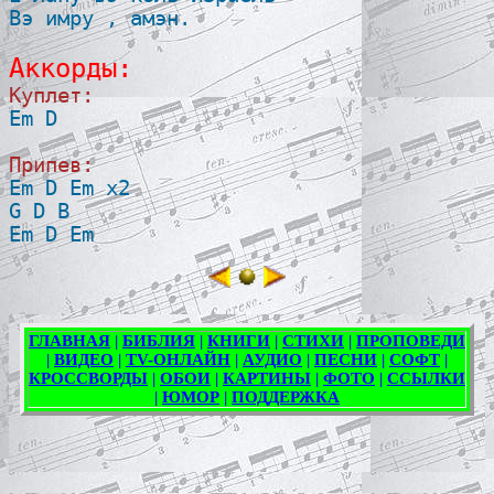
Вэ имру , амэн. 

Аккорды:
Куплет:

Em D 

Припев:

Em D Em х2 

G D B 
