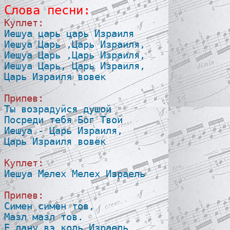
Слова песни:
Куплет:

Иешуа царь царь Израиля 

Иешуа Царь ,Царь Израиля, 

Иешуа Царь ,Царь Израиля, 

Иешуа Царь, Царь Израиля, 

Царь Израиля вовек 

Припев:

Ты возрадуйся душой 

Посреди тебя Бог Твой 

Иешуа - Царь Израиля, 

Царь Израиля вовек 

Куплет:

Иешуа Мелех Мелех Израель 

Припев:

Симен симен тов, 

Мазл мазл тов. 

Е лану вэ коль Израель 
