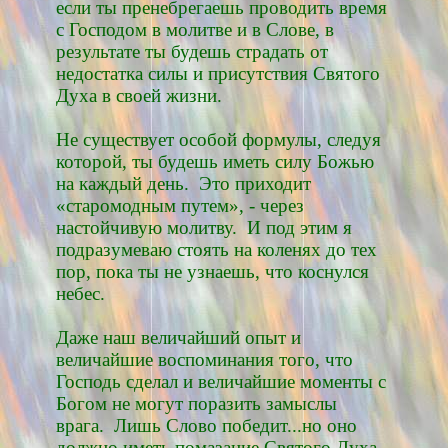
если ты пренебрегаешь проводить время
с Господом в молитве и в Слове, в
результате ты будешь страдать от
недостатка силы и присутствия Святого
Духа в своей жизни.
Не существует особой формулы, следуя
которой, ты будешь иметь силу Божью
на каждый день. Это приходит
«старомодным путем», - через
настойчивую молитву. И под этим я
подразумеваю стоять на коленях до тех
пор, пока ты не узнаешь, что коснулся
небес.
Даже наш величайший опыт и
величайшие воспоминания того, что
Господь сделал и величайшие моменты с
Богом не могут поразить замыслы
врага. Лишь Слово победит...но оно
должно иметь помазание Святого Духа.