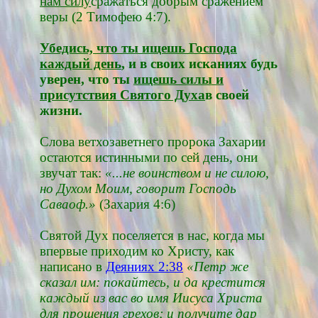
нам силу
сражаться добрым сражением
веры (2 Тимофею 4:7).
Убедись, что ты ищешь Господа
каждый день
, и в своих исканиях будь
уверен, что ты
ищешь силы и
присутствия Святого Духа
в своей
жизни.
Слова ветхозаветнего пророка Захарии
остаются истинными по сей день, они
звучат так:
«...не воинством и не силою,
но Духом Моим, говорит Господь
Саваоф.»
(Захария 4:6)
Святой Дух поселяется в нас, когда мы
впервые приходим ко Христу, как
написано в
Деяниях 2:38
«Петр же
сказал им: покайтесь, и да крестится
каждый из вас во имя Иисуса Христа
для прощения грехов;
и получите дар