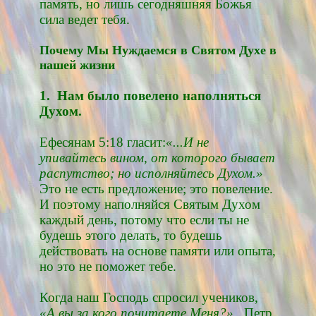
память, но лишь сегодняшняя Божья
сила ведет тебя.
Почему Мы Нуждаемся в Святом Духе в
нашей жизни
1. Нам было повелено наполняться
Духом.
Ефесянам 5:18 гласит:
«...И не
упивайтесь вином, от которого бывает
распутство; но исполняйтесь Духом.»
Это не есть предложение; это повеление.
И поэтому наполняйся Святым Духом
каждый день, потому что если ты не
будешь этого делать, то будешь
действовать на основе памяти или опыта,
но это не поможет тебе.
Когда наш Господь спросил учеников,
«А вы за кого почитаете Меня?»
Петр