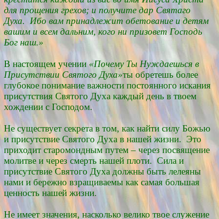
для прощения грехов; и получите дар Святаго
Духа. Ибо вам принадлежит обетование и детям
вашим и всем дальним, кого ни призовет Господь
Бог наш.»
В настоящем учении
«Почему Ты Нуждаешься в
Присутствии Святого Духа»
ты обретешь более
глубокое понимание важности постоянного искания
присутствия Святого Духа каждый день в твоем
хождении с Господом.
Не существует секрета в том, как найти силу Божью
и присутствие Святого Духа в нашей жизни. Это
приходит старомондным путем – через посвящение
молитве и через смерть нашей плоти. Сила и
присутствие Святого Духа должны быть лелеяны
нами и бережно взращиваемы как самая большая
ценность нашей жизни.
Не имеет значения, насколько велико твое служение