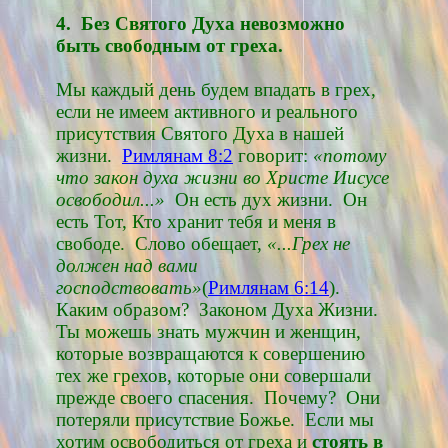
4. Без Святого Духа невозможно
быть свободным от греха.
Мы каждый день будем впадать в грех,
если не имеем активного и реального
присутствия Святого Духа в нашей
жизни.
Римлянам 8:2
говорит:
«потому
что закон духа жизни во Христе Иисусе
освободил...»
Он есть дух жизни. Он
есть Тот, Кто хранит тебя и меня в
свободе. Слово обещает,
«...Грех не
должен над вами
господствовать»
(
Римлянам 6:14
).
Каким образом? Законом Духа Жизни.
Ты можешь знать мужчин и женщин,
которые возвращаются к совершению
тех же грехов, которые они совершали
прежде своего спасения. Почему? Они
потеряли присутствие Божье. Если мы
хотим освободиться от греха и
стоять в