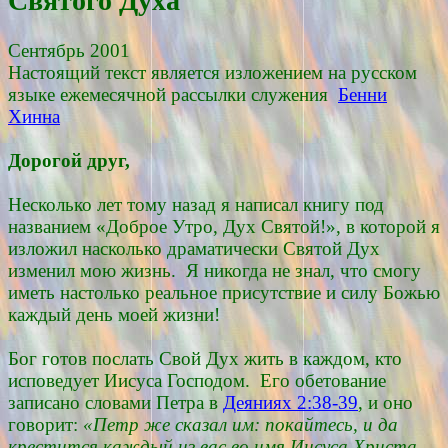
Святого Духа"
Сентябрь 2001
Настоящий текст является изложением на русском
языке ежемесячной рассылки служения
Бенни
Хинна
Дорогой друг,
Несколько лет тому назад я написал книгу под
названием «Доброе Утро, Дух Святой!», в которой я
изложил насколько драматически Святой Дух
изменил мою жизнь. Я никогда не знал, что смогу
иметь настолько реальное присутствие и силу Божью
каждый день моей жизни!
Бог готов послать Свой Дух жить в каждом, кто
исповедует Иисуса Господом. Его обетование
записано словами Петра в
Деяниях 2:38-39
, и оно
говорит:
«Петр же сказал им: покайтесь, и да
крестится каждый из вас во имя Иисуса Христа