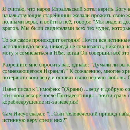
Я считаю, что народ Израильский хотел верить Богу 
начальствующие старейшины желали прожить свою жи
полными веры, и войти в неё, говоря: "Мы видели де
врагов. Мы были свидетелями всех тех чудес, которы
То же самое происходит сегодня! Почти все истинные
исполненную веры, никогда не сомневаясь, никогда н
могу я сомневаться в Нём, когда Он совершил всё эт
Разрешите мне спросить вас, однако: "Думали ли вы 
сомневающегося Израиля?" К сожалению, многие хрис
потеряют свою веру и оставят свою первую любовь. О
Павел писал к Тимофею: "(Храни) ...веру и добрую с
эти слова вскоре после Пятидесятницы - почти сразу 
кораблекрушение из-за неверия!
Сам Иисус сказал: "...Сын Человеческий пришед найде
истинную веру среди них?"