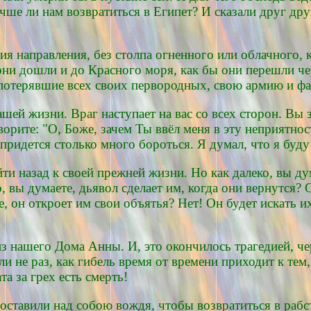
ше ли нам возвратиться в Египет? И сказали друг дру
ния направления, без столпа огненного или облачного,
они дошли и до Красного моря, как бы они перешли че
, потерявшие всех своих первородных, свою армию и ф
ашей жизни. Враг наступает на вас со всех сторон. Вы 
ворите: "О, Боже, зачем Ты ввёл меня в эту неприятнос
не придется столько много бороться. Я думал, что я бу
ти назад к своей прежней жизни. Но как далеко, вы ду
, вы думаете, дьявол сделает им, когда они вернутся? 
е, он откроет им свои объятья? Нет! Он будет искать и
нашего Дома Анны. И, это окончилось трагедией, чер
не раз, как гибель время от времени приходит к тем,
а за грех есть смерть!
поставили над собою вождя, чтобы возвратиться в рабст