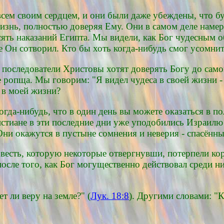
всем своим сердцем, и они были даже убеждены, что 
знь, полностью доверяя Ему. Они в самом деле намер
сять наказаний Египта. Мы видели, как Бог чудесным 
е Он сотворил. Кто бы хоть когда-нибудь смог усомни
 последователи Христовы хотят доверять Богу до сам
е ропща. Мы говорим: "Я видел чудеса в своей жизни -
о в моей жизни?
когда-нибудь, что в один день вы можете оказаться в 
тиане в эти последние дни уже уподобились Израилю! 
ни окажутся в пустыне сомнения и неверия - спасённы
овесть, которую некоторые отвергнувши, потерпели кор
после того, как Бог могущественно действовал среди н
т ли веру на земле?" (
Лук. 18:8
). Другими словами: "