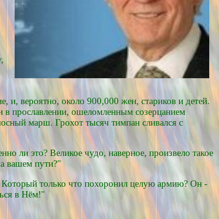
,
 и, вероятно, около 900,000 жен, стариков и детей.
и в прославлении, ошеломленным созерцанием
осный марш. Грохот тысяч тимпан сливался с
нно ли это? Великое чудо, наверное, произвело такое
на вашем пути?"
е, Который только что похоронил целую армию? Он -
ься в Нём!"