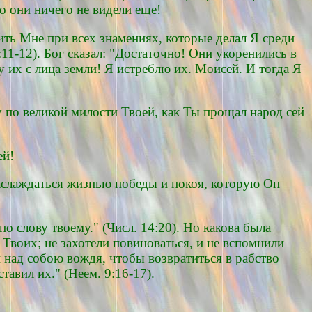
Но они ничего не видели еще!
ить Мне при всех знамениях, которые делал Я среди
:11-12). Бог сказал: "Достаточно! Они укоренились в
у их с лица земли! Я истреблю их. Моисей. И тогда Я
 по великой милости Твоей, как Ты прощал народ сей
ей!
наслаждаться жизнью победы и покоя, которую Он
 слову твоему." (Числ. 14:20). Но какова была
Твоих; не захотели повиноваться, и не вспомнили
и над собою вождя, чтобы возвратиться в рабство
авил их." (Неем. 9:16-17).