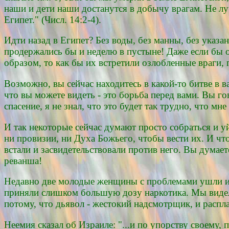
наши и дети наши достанутся в добычу врагам. Не луч
Египет." (Числ. 14:2-4).
Идти назад в Египет? Без воды, без манны, без указа
продержались бы и неделю в пустыне! Даже если бы 
образом, то как бы их встретили озлобленные враги
Возможно, вы сейчас находитесь в какой-то битве в в
что вы можете видеть - это борьба перед вами. Вы го
спасение, я не знал, что это будет так трудно, что м
И так некоторые сейчас думают просто собраться и уй
ни провизии, ни Духа Божьего, чтобы вести их. И что
встали и засвидетельствовали против него. Вы думает
реванша!
Недавно две молодые женщины с проблемами ушли из 
приняли слишком большую дозу наркотика. Мы видели 
потому, что дьявол - жестокий надсмотрщик, и расплат
Неемия сказал об Израиле: "...и по упорству своему, 