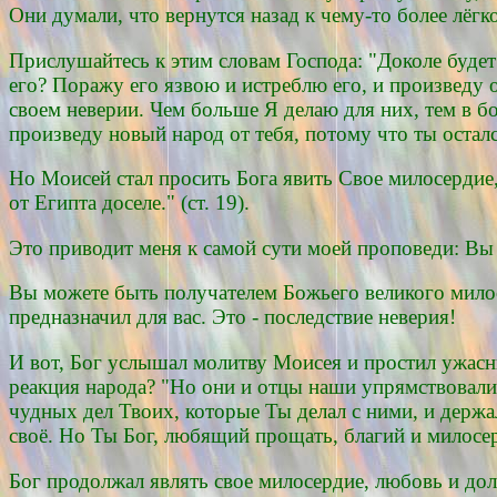
Они думали, что вернутся назад к чему-то более лёгк
Прислушайтесь к этим словам Господа: "Доколе будет
его? Поражу его язвою и истреблю его, и произведу о
своем неверии. Чем больше Я делаю для них, тем в б
произведу новый народ от тебя, потому что ты остал
Но Моисей стал просить Бога явить Свое милосердие,
от Египта доселе." (ст. 19).
Это приводит меня к самой сути моей проповеди: В
Вы можете быть получателем Божьего великого милос
предназначил для вас. Это - последствие неверия!
И вот, Бог услышал молитву Моисея и простил ужасны
реакция народа? "Но они и отцы наши упрямствовали,
чудных дел Твоих, которые Ты делал с ними, и держа
своё. Но Ты Бог, любящий прощать, благий и милосер
Бог продолжал являть свое милосердие, любовь и до