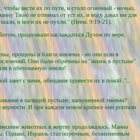
, чтобы вести их по пути, и столп огненный - ночью,
манну Твою не отнимал от уст их, и воду давал им для
шали, и ноги их не пухли." (Неем. 9:19-21).
Богом, продолжали наслаждаться Духом по мере,
сены, прощены и благословлены - но они шли в
ословений. Они были обречены на "жизнь в пустыне"
шли в обетованную землю!
й завет с ними, обещание привести их в покой: "...
ивание в палящей пустыне, наполненной змеями?
й верности. И при каждом новом кризисе они роптали
инесение животных в жертву продолжалось. Манна
мы. Однако, Израиль стал порочным, безжизненным