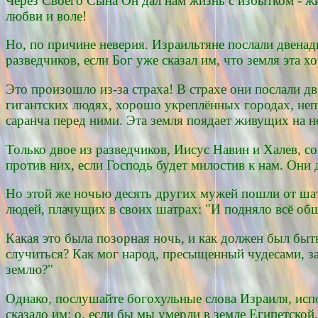
Через Своего Сына Он дал нам жизнь с избытком - жи
любви и воле!
Но, по причине неверия. Израильтяне послали двена
разведчиков, если Бог уже сказал им, что земля эта 
Это произошло из-за страха! В страхе они послали дв
гигантских людях, хорошо укреплённых городах, не
саранча перед ними. Эта земля поядает живущих на н
Только двое из разведчиков, Иисус Навин и Халев, 
против них, если Господь будет милостив к нам. Они
Но этой же ночью десять других мужей пошли от шат
людей, плачущих в своих шатрах: "И подняло всё обще
Какая это была позорная ночь, и как должен был быть
случиться? Как мог народ, пресыщенный чудесами, за
землю?"
Однако, послушайте богохульные слова Израиля, исп
сказало им: о, если бы мы умерли в земле Египетской