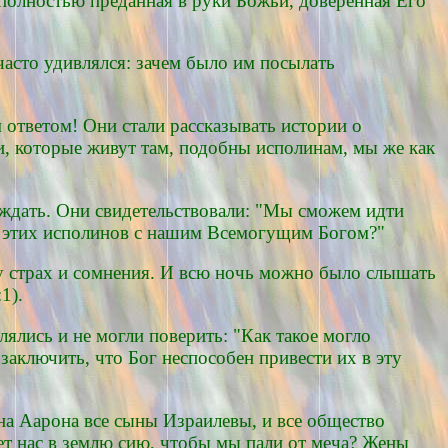
 полностью преданная в руки Божьи, доверенная Его
асто удивлялся: зачем было им посылать
 ответом! Они стали рассказывать истории о
, которые живут там, подобны исполинам, мы же как
ождать. Они свидетельствовали: "Мы сможем идти
ть этих исполинов с нашим Всемогущим Богом?"
ду страх и сомнения. И всю ночь можно было слышать
1).
лялись и не могли поверить: "Как такое могло
заключить, что Бог неспособен привести их в эту
на Аарона все сыны Израилевы, и все общество
дет нас в землю сию, чтобы мы пали от меча? Жены