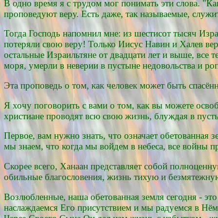
В одно время я с трудом мог понимать эти слова. "Ка
проповедуют веру. Есть даже, так называемые, служи
Тогда Господь напомнил мне: из шестисот тысяч Изра
потеряли свою веру! Только Иисус Навин и Халев вер
остальные Израильтяне от двадцати лет и выше, все т
моря, умерли в неверии в пустыне недовольства и ро
Эта проповедь о том, как человек может быть спасённ
Я хочу поговорить с вами о том, как вы можете освоб
христиане проводят всю свою жизнь, блуждая в пусты
Первое, вам нужно знать, что означает обетованная з
мы знаем, что когда мы войдем в небеса, все войны п
Скорее всего, Ханаан представляет собой полноценную
обильные благословения, жизнь тихую и безмятежную
Возлюбленные, наша обетованная земля сегодня - эт
наслаждаемся Его присутствием и мы радуемся в Нём 