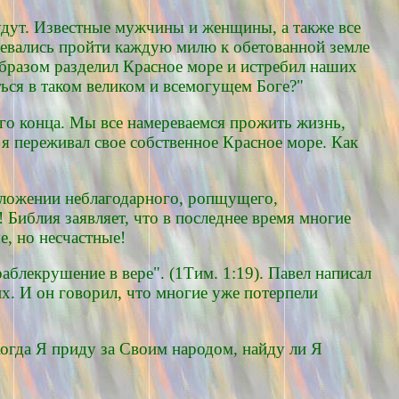
будут. Известные мужчины и женщины, а также все
евались пройти каждую милю к обетованной земле
образом разделил Красное море и истребил наших
ться в таком великом и всемогущем Боге?"
ого конца. Мы все намереваемся прожить жизнь,
 я переживал свое собственное Красное море. Как
положении неблагодарного, ропщущего,
Библия заявляет, что в последнее время многие
е, но несчастные!
аблекрушение в вере". (1Тим. 1:19). Павел написал
их. И он говорил, что многие уже потерпели
Когда Я приду за Своим народом, найду ли Я