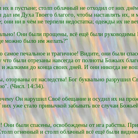
их в пустыне; столп облачный не отходил от них днём
 дал им Духа Твоего благого, чтобы наставлять их, и 
 они ни в чём не терпели недостатка; одежды их не вет
мально! Они были прощены, всё ещё были руководимы 
ще можно было им желать?"
то самое печальное и трагичное! Видите, они были спа
 что были отрезаны навсегда от полноты Божьих благ
 и жалкими до конца своих дней. И они никогда не во
ы, оторваны от наследства! Бог буквально разрушил Сво
". (Числ. 14:34).
чему Он нарушил Своё обещание и осудил их на прож
У них уже стало привычкой забывать все случаи Божье
! Они были спасены, освобождены от ига рабства. Пр
 Столп огненный и столп облачный всё ещё были види