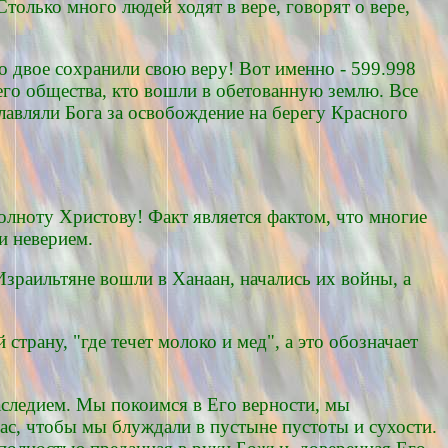
Столько много людей ходят в вере, говорят о вере,
о двое сохранили свою веру! Вот именно - 599.998
сего общества, кто вошли в обетованную землю. Все
славляли Бога за освобождение на берегу Красного
полноту Христову! Факт является фактом, что многие
и неверием.
 Израильтяне вошли в Ханаан, начались их войны, а
трану, "где течет молоко и мед", а это обозначает
аследием. Мы покоимся в Его верности, мы
нас, чтобы мы блуждали в пустыне пустоты и сухости.