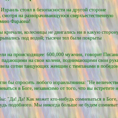
а Израиль стоял в безопасности на другой стороне
, смотря на разворачивающуюся сверхъестественную
рмию Фараона!
ты кричали, колесницы не двигались ни в какую сторону
скрывались под водой; тысячи тел были покрыты
и на происходящее: 600,000 мужчин, говорит Писание,
, падающими на свои колени, поднимающими свои рук
вела сотни танцующих женщин с тимпанами в победон
гли бы спросить любого израильтянина: "Не величестве
неваться в Боге, независимо от того, что вы встретите 
бы: "Да! Да! Как может кто-нибудь сомневаться в Бог
будь подобного. Мы никогда больше не будем сомневат