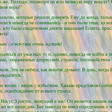
к же, Господи, посмотри на всю великую веру вокруг! 
теля веры!"
ильтян, которые решили доверять Ему до конца, тольк
или и никогда не сомневались - и они были теми, из в
е, кто были свидетелями десяти наказаний Египта, про
пота!
ым - и все-таки очень жалким!
одиться из ужасных уз и, однако, никогда не войти в 
не, -поражённые депрессией, страхом, беспокойством 
емля. Это не небеса, как многие думают. В день, когда
рекратятся.
 жизнь - жизнь с избытком. Ханаан представлял собой с
, освобождение от всякого страха.
о Иисус Христос, живущий в нас! Он является нашим н
во все наши дни. Бог никогда не имел определения о 