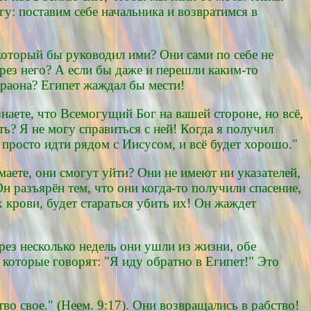
гу: поставим себе начальника и возвратимся в
 который бы руководил ими? Они сами по себе не
рез него? А если бы даже и перешли каким-то
араона? Египет жаждал бы мести!
знаете, что Всемогущий Бог на вашей стороне, но всё,
ть? Я не могу справиться с ней! Когда я получил
ду просто идти рядом с Иисусом, и всё будет хорошо."
маете, они смогут уйти? Они не имеют ни указателей,
Он разъярён тем, что они когда-то получили спасение,
х крови, будет стараться убить их! Он жаждет
ез несколько недель они ушли из жизни, обе
 которые говорят: "Я иду обратно в Египет!" Это
во свое." (Неем. 9:17). Они возвращались в рабство!