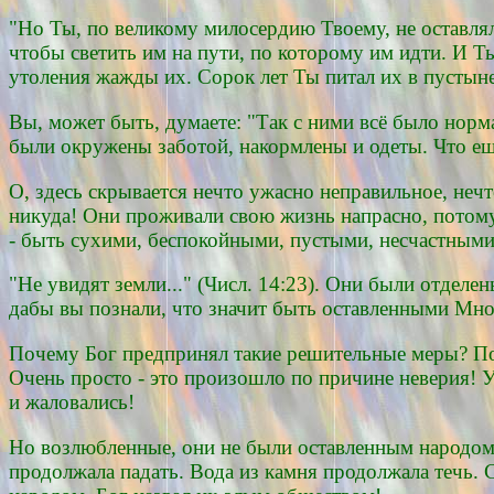
"Но Ты, по великому милосердию Твоему, не оставлял 
чтобы светить им на пути, по которому им идти. И Ты
утоления жажды их. Сорок лет Ты питал их в пустыне;
Вы, может быть, думаете: "Так с ними всё было нор
были окружены заботой, накормлены и одеты. Что е
О, здесь скрывается нечто ужасно неправильное, неч
никуда! Они проживали свою жизнь напрасно, потому
- быть сухими, беспокойными, пустыми, несчастными
"Не увидят земли..." (Числ. 14:23). Они были отделен
дабы вы познали, что значит быть оставленными Мною
Почему Бог предпринял такие решительные меры? По
Очень просто - это произошло по причине неверия! 
и жаловались!
Но возлюбленные, они не были оставленным народом
продолжала падать. Вода из камня продолжала течь.