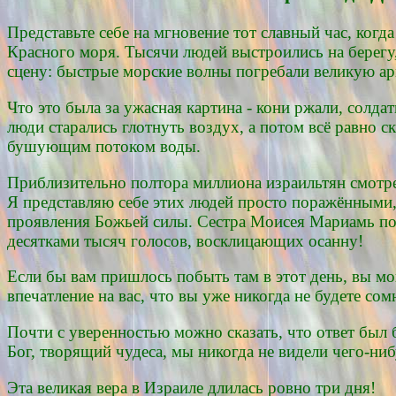
Представьте себе на мгновение тот славный час, когд
Красного моря. Тысячи людей выстроились на берегу
сцену: быстрые морские волны погребали великую а
Что это была за ужасная картина - кони ржали, солда
люди старались глотнуть воздух, а потом всё равно 
бушующим потоком воды.
Приблизительно полтора миллиона израильтян смотрел
Я представляю себе этих людей просто поражёнными
проявления Божьей силы. Сестра Моисея Мариамь по
десятками тысяч голосов, восклицающих осанну!
Если бы вам пришлось побыть там в этот день, вы мо
впечатление на вас, что вы уже никогда не будете сом
Почти с уверенностью можно сказать, что ответ был 
Бог, творящий чудеса, мы никогда не видели чего-ни
Эта великая вера в Израиле длилась ровно три дня!