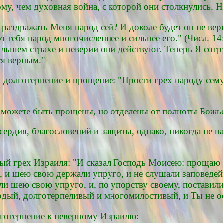
ому, чем духовная война, с которой они столкнулись. 
 раздражать Меня народ сей? И доколе будет он не вер
т тебя народ многочисленнее и сильнее его." (Числ. 14
ольшем страхе и неверии они действуют. Теперь Я сотр
ся верным."
 долготерпение и прощение: "Прости грех народу сему
ы можете быть прощены, но отделены от полноты Божь
ердия, благословений и защиты, однако, никогда не 
й грех Израиля: "И сказал Господь Моисею: прощаю по
 и шею свою держали упруго, и не слушали заповедей 
ли шею свою упруго, и, по упорству своему, поставил
дый, долготерпеливый и многомилостивый, и Ты не ост
лготерпение к неверному Израилю: