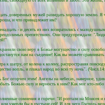
знь, свободную от всех волнений и забот. Это жизнь,
дцать доверенных мужей разведать хорошую землю. Я ч
хороша, и что принадлежит им?
енадцать - и десять из них возвратились с малодушным
преодолимых препятствиях. Они предупреждали: "Люди
ей!"
сохранили свою веру в Божье могущество и силу освоб
 достанутся нам на съедение! Как вы можете сравнива
ра к шатру, от колена к колену, распространяя повсю
ство вопль, и плакал народ во всю ту ночь". (Числ.14:
 Бог огорчен этим! Ангелы на небесах, наверное, удив
быть Божью силу и верность к ним? Как мог кто-либо 
олненные сомнения и горечи: "И роптали на Моисея и 
, или умерли бы в пустыне сей! И для чего Господь ве