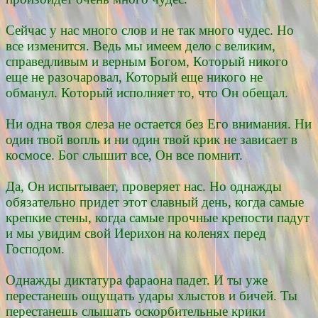
Сейчас у нас много слов и не так много чудес. Но
все изменится. Ведь мы имеем дело с великим,
справедливым и верным Богом, Который никого
еще не разочаровал, Который еще никого не
обманул. Который исполняет то, что Он обещал.
Ни одна твоя слеза не остается без Его внимания. Ни
один твой вопль и ни один твой крик не зависает в
космосе. Бог слышит все, Он все помнит.
Да, Он испытывает, проверяет нас. Но однажды
обязательно придет этот славный день, когда самые
крепкие стены, когда самые прочные крепости падут
и мы увидим свой Иерихон на коленях перед
Господом.
Однажды диктатура фараона падет. И ты уже
перестанешь ощущать удары хлыстов и бичей. Ты
перестанешь слышать оскорбительные крики