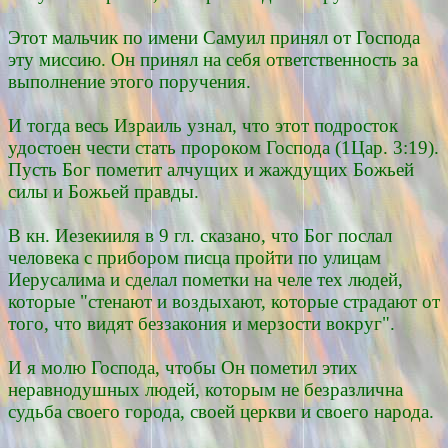
Этот мальчик по имени Самуил принял от Господа
эту миссию. Он принял на себя ответственность за
выполнение этого поручения.
И тогда весь Израиль узнал, что этот подросток
удостоен чести стать пророком Господа (1Цар. 3:19).
Пусть Бог пометит алчущих и жаждущих Божьей
силы и Божьей правды.
В кн. Иезекииля в 9 гл. сказано, что Бог послал
человека с прибором писца пройти по улицам
Иерусалима и сделал пометки на челе тех людей,
которые "стенают и воздыхают, которые страдают от
того, что видят беззакония и мерзости вокруг".
И я молю Господа, чтобы Он пометил этих
неравнодушных людей, которым не безразлична
судьба своего города, своей церкви и своего народа.