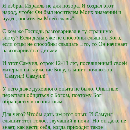
Я избрал Израиль не для позора. Я создал этот
народ, чтобы Он был носителем Моих знамений и
чудес, носителем Моей славы".
С кем же Господь разговаривал в ту страшную
эпоху? Если деды уже не способны слышать Бога,
если отцы не способны слышать Его, то Он начинает
разговаривать с детьми.
И этот Самуил, отрок 12-13 лет, посвященный своей
матерью на служение Богу, слышит ночью зов:
"Самуил! Самуил!"
У него даже духовного опыта не было. Опытные
перестали общаться с Богом, поэтому Бог
обращается к неопытным.
Для чего? Чтобы дать им этот опыт. И Самуил
слышит этот голос, звучащий в ночи. Но он даже не
знает, как вести себя, когда приходит такое