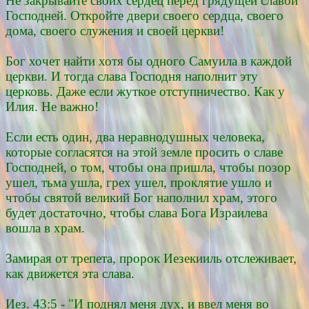
Не закрывайте своих сердец перед грядущей славой
Господней. Откройте двери своего сердца, своего
дома, своего служения и своей церкви!
Бог хочет найти хотя бы одного Самуила в каждой
церкви. И тогда слава Господня наполнит эту
церковь. Даже если жуткое отступничество. Как у
Илия. Не важно!
Если есть один, два неравнодушных человека,
которые согласятся на этой земле просить о славе
Господней, о том, чтобы она пришла, чтобы позор
ушел, тьма ушла, грех ушел, проклятие ушло и
чтобы святой великий Бог наполнил храм, этого
будет достаточно, чтобы слава Бога Израилева
вошла в храм.
Замирая от трепета, пророк Иезекииль отслеживает,
как движется эта слава.
Иез. 43:5 - "И поднял меня дух, и ввел меня во