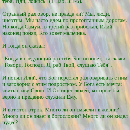
тебя. Иди, ложись" (1 Цар. 3:1-6).
Странный разговор, не правда ли? Мы, люди,
инертны. Мы часто идем по протоптанным дорогам.
Но когда Самуил в третий раз прибежал, Илий
наконец понял, Кто зовет мальчика.
И тогда он сказал:
"Когда в следующий раз тебя Бог позовет, ты скажи:
"Говори, Господи. Я, раб Твой, слушаю Тебя".
И понял Илий, что Бог перестал разговаривать с ним
и заговорил с этим подростком. У Бога есть мечта:
явить славу Свою. И Он ищет людей, которые бы
верно и преданно служили Ему.
И вот этот отрок. Много ли он смыслит в жизни?
Много ли он знает в богословии? Много ли он видел
чудес?