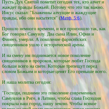
Пусть Дух Святой пометит сегодня тех, кто алчет и
жаждет правды Божьей. Потому что это так важно.
Иисус сказал: "Блаженны алчущие и жаждущие
правды, ибо они насытятся" (
Матф. 5:6
).
Прошло немного времени, и все произошло так, как
Бог говорил Самуилу. Два сына Илии, Офни и
Финеез, умерли. А поколение фарисейских
священников ушло с исторической арены.
И на смену им поднимается новое поколение
священников и пророков, которые любят Господа
больше всего на свете. Которые трепещут перед
словом Божьим и которые ценят Его превыше всего.
И наша молитва сегодня:
"Господи, подними это поколение современных
Самуилов в Риге, в Латвии, чтобы слава Господня
покрыла наш город, нашу землю. Чтобы всякое
колено на этой земле преклонилось перед именем