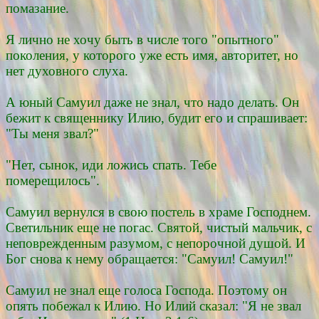
помазание.
Я лично не хочу быть в числе того "опытного"
поколения, у которого уже есть имя, авторитет, но
нет духовного слуха.
А юный Самуил даже не знал, что надо делать. Он
бежит к священнику Илию, будит его и спрашивает:
"Ты меня звал?"
"Нет, сынок, иди ложись спать. Тебе
померещилось".
Самуил вернулся в свою постель в храме Господнем.
Светильник еще не погас. Святой, чистый мальчик, с
неповрежденным разумом, с непорочной душой. И
Бог снова к нему обращается: "Самуил! Самуил!"
Самуил не знал еще голоса Господа. Поэтому он
опять побежал к Илию. Но Илий сказал: "Я не звал