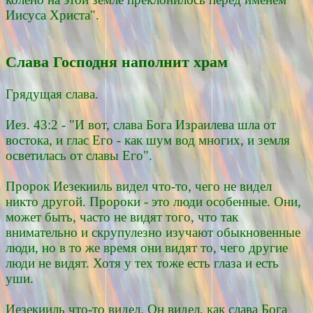
Иисуса Христа".
Слава Господня наполнит храм
Грядущая слава.
Иез. 43:2 - "И вот, слава Бога Израилева шла от
востока, и глас Его - как шум вод многих, и земля
осветилась от славы Его".
Пророк Иезекииль видел что-то, чего не видел
никто другой. Пророки - это люди особенные. Они,
может быть, часто не видят того, что так
внимательно и скрупулезно изучают обыкновенные
люди, но в то же время они видят то, чего другие
люди не видят. Хотя у тех тоже есть глаза и есть
уши.
Иезекииль что-то видел. Он видел, как слава Бога