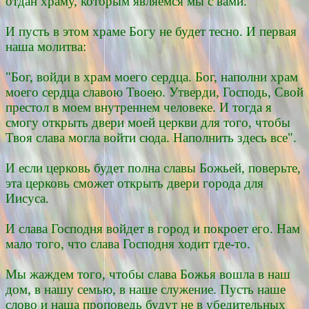
отдан храму, которым являемся мы с вами.
И пусть в этом храме Богу не будет тесно. И первая
наша молитва:
"Бог, войди в храм моего сердца. Бог, наполни храм
моего сердца славою Твоею. Утверди, Господь, Свой
престол в моем внутреннем человеке. И тогда я
смогу открыть двери моей церкви для того, чтобы
Твоя слава могла войти сюда. Наполнить здесь все".
И если церковь будет полна славы Божьей, поверьте,
эта церковь сможет открыть двери города для
Иисуса.
И слава Господня войдет в город и покроет его. Нам
мало того, что слава Господня ходит где-то.
Мы жаждем того, чтобы слава Божья вошла в наш
дом, в нашу семью, в наше служение. Пусть наше
слово и наша проповедь будут не в убедительных