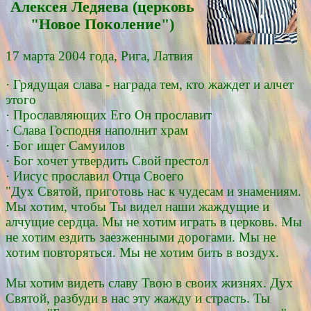
Алексея Ледяевa (церковь
"Новое Поколение")
17 марта 2004 года, Рига, Латвия
· Грядущая слава - награда тем, кто жаждет и алчет
этого
· Прославляющих Его Он прославит
· Слава Господня наполнит храм
· Бог ищет Самуилов
· Бог хочет утвердить Свой престол
· Иисус прославил Отца Своего
"Дух Святой, приготовь нас к чудесам и знамениям.
Мы хотим, чтобы Ты видел наши жаждущие и
алчущие сердца. Мы не хотим играть в церковь. Мы
не хотим ездить заезженными дорогами. Мы не
хотим повторяться. Мы не хотим бить в воздух.
Мы хотим видеть славу Твою в своих жизнях. Дух
Святой, разбуди в нас эту жажду и страсть. Ты