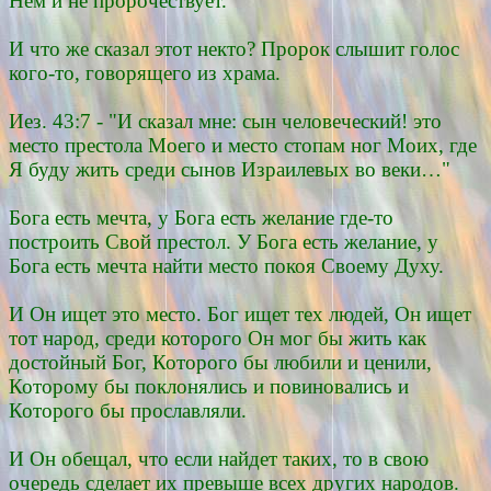
Нем и не пророчествует.
И что же сказал этот некто? Пророк слышит голос
кого-то, говорящего из храма.
Иез. 43:7 - "И сказал мне: сын человеческий! это
место престола Моего и место стопам ног Моих, где
Я буду жить среди сынов Израилевых во веки…"
Бога есть мечта, у Бога есть желание где-то
построить Свой престол. У Бога есть желание, у
Бога есть мечта найти место покоя Своему Духу.
И Он ищет это место. Бог ищет тех людей, Он ищет
тот народ, среди которого Он мог бы жить как
достойный Бог, Которого бы любили и ценили,
Которому бы поклонялись и повиновались и
Которого бы прославляли.
И Он обещал, что если найдет таких, то в свою
очередь сделает их превыше всех других народов.