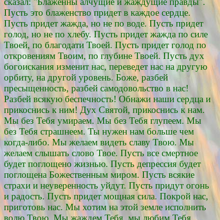
сказал: "Блаженны алчущие и жаждущие правды".
Пусть это блаженство придет в каждое сердце.
Пусть придет жажда, но не по воде. Пусть придет
голод, но не по хлебу. Пусть придет жажда по силе
Твоей, по благодати Твоей. Пусть придет голод по
откровениям Твоим, по глубине Твоей. Пусть дух
богоискания изменит нас, переведет нас на другую
орбиту, на другой уровень. Боже, разбей
пресыщенность, разбей самодовольство в нас!
Разбей всякую беспечность! Обнажи наши сердца и
прикоснись к ним! Дух Святой, прикоснись к нам.
Мы без Тебя умираем. Мы без Тебя глупеем. Мы
без Тебя страшнеем. Ты нужен нам больше чем
когда-либо. Мы желаем видеть славу Твою. Мы
желаем слышать слово Твое. Пусть все смертное
будет поглощено жизнью. Пусть депрессия будет
поглощена Божественным миром. Пусть всякие
страхи и неуверенность уйдут. Пусть придут огонь
и радость. Пусть придет мощная сила. Покрой нас,
приготовь нас. Мы хотим на этой земле исполнить
волю Твою. Мы жаждем Тебя, мы любим Тебя,