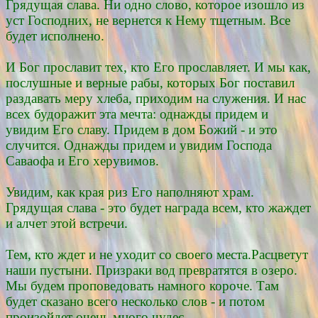
Грядущая слава. Ни одно слово, которое изошло из
уст Господних, не вернется к Нему тщетным. Все
будет исполнено.
И Бог прославит тех, кто Его прославляет. И мы как,
послушные и верные рабы, которых Бог поставил
раздавать меру хлеба, приходим на служения. И нас
всех будоражит эта мечта: однажды придем и
увидим Его славу. Придем в дом Божий - и это
случится. Однажды придем и увидим Господа
Саваофа и Его херувимов.
Увидим, как края риз Его наполняют храм.
Грядущая слава - это будет награда всем, кто жаждет
и алчет этой встречи.
Тем, кто ждет и не уходит со своего места.Расцветут
наши пустыни. Призраки вод превратятся в озеро.
Мы будем проповедовать намного короче. Там
будет сказано всего несколько слов - и потом
произойдет очень много чудес.