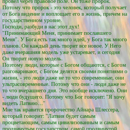
провел через правовое поле. Он тоже пророк.
Потому что пророк - это человек, который получает
от Бога видение и воплощает его в жизнь, причем на
государственном уровне.
Господи, разбуди в нас этот дух!
"Принимающий Меня, принимает пославшего
Меня". У Бога есть так много идей, у Бога так много
планов. Он каждый день творит все новое. У Него
даже вчерашняя модель уже устаревает, и сегодня
Он творит новую модель.
Поэтому люди, которые с Богом общаются, с Богом
разговаривают, с Богом делятся своими понятиями о
жизни, - это люди даже не то что современные, они
ультрасовременные. Потому что они - люди даже не
то что вчерашнего дня. Это вообще исключено. Они
- люди будущего. Потому что Бог говорит: "Я хочу
видеть Латвию…"
Мне так нравится пророчество Айнара Шлессера,
который говорит: "Латвия будет самым
процветающим, самым цивилизованным и самым
продвинутым государством, самой продвинутой