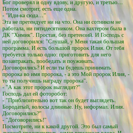
Бог проверял и одну вдову, и другую, и третью…
Потом смотрит, есть еще одна.
- "Иди-ка сюда…"
Эта не претендует ни на что. Она ни сотником не
работала, ни пятидесятником. Она вахтером была в
ДК "Химик". Простая, без претензий. И Господь с
ней договорился: "Слушай, у Меня такая большая
программа. И есть большой пророк Илия. От тебя
требуется только одно: приготовить для него
позавтракать, пообедать и поужинать.
Договорились? И если ты будешь принимать
пророка во имя пророка, - а это Мой пророк Илия, -
то ты получишь награду пророка".
- "А как этот пророк выглядит?"
Господь дал ей фоторобот:
- "Приблизительно вот так он будет выглядеть.
Бородатый, волосы длинные. Ну, неформал. Илия.
Договорились?"
- "Договорились!"
Посмотрите, ни к какой другой. Это был самый
лучший представитель, самая верующая вдова. И