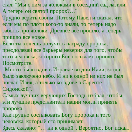
стал: "Мы с ним за яблоками в соседний сад лазили.
А теперь он святой пророк?…"
Трудно верить своим. Потому Павел и сказал, что
если мы по плоти кого-то знали, то теперь надо
забыть про яблоки. Древнее все прошло, а теперь
пришло все новое.
Если ты хочешь получить награду пророка,
преодолевай все барьеры неверия для того, чтобы
того человека, которого Бог посылает, принять.
Посмотрите.
"Много было вдов в Израиле во дни Илии, когда
было заключено небо. И ни к одной из них не был
послан Илия, а только ко вдове в Сарепте
Сидонской".
Самых лучших верующих Господь избрал, чтобы
эти лучшие представители нации могли принять
пророка.
Как трудно состыковать Богу пророка и того
человека, который его принимает.
Здесь сказано: "… ни к одной". Вероятно, Бог искал.