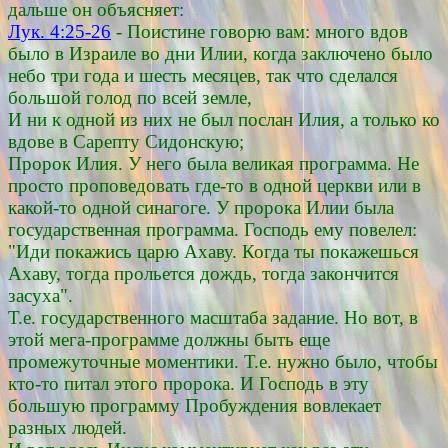
дальше он объясняет:
Лук. 4:25-26
- Поистине говорю вам: много вдов
было в Израиле во дни Илии, когда заключено было
небо три года и шесть месяцев, так что сделался
большой голод по всей земле,
И ни к одной из них не был послан Илия, а только ко
вдове в Сарепту Сидонскую;
Пророк Илия. У него была великая программа. Не
просто проповедовать где-то в одной церкви или в
какой-то одной синагоге. У пророка Илии была
государственная программа. Господь ему повелел:
"Иди покажись царю Ахаву. Когда ты покажешься
Ахаву, тогда прольется дождь, тогда закончится
засуха".
Т.е. государственного масштаба задание. Но вот, в
этой мега-программе должны быть еще
промежуточные моментики. Т.е. нужно было, чтобы
кто-то питал этого пророка. И Господь в эту
большую программу Пробуждения вовлекает
разных людей.