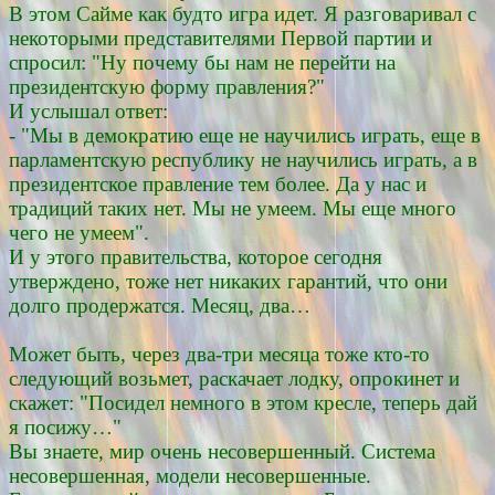
В этом Сайме как будто игра идет. Я разговаривал с
некоторыми представителями Первой партии и
спросил: "Ну почему бы нам не перейти на
президентскую форму правления?"
И услышал ответ:
- "Мы в демократию еще не научились играть, еще в
парламентскую республику не научились играть, а в
президентское правление тем более. Да у нас и
традиций таких нет. Мы не умеем. Мы еще много
чего не умеем".
И у этого правительства, которое сегодня
утверждено, тоже нет никаких гарантий, что они
долго продержатся. Месяц, два…
Может быть, через два-три месяца тоже кто-то
следующий возьмет, раскачает лодку, опрокинет и
скажет: "Посидел немного в этом кресле, теперь дай
я посижу…"
Вы знаете, мир очень несовершенный. Система
несовершенная, модели несовершенные.