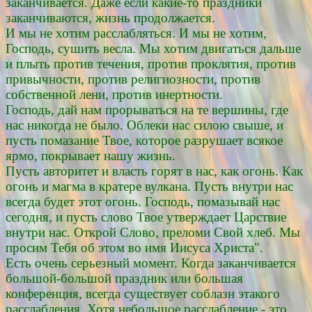
заканчивается. Даже если какие-то праздники
заканчиваются, жизнь продолжается.
И мы не хотим расслабляться. И мы не хотим,
Господь, сушить весла. Мы хотим двигаться дальше
и плыть против течения, против проклятия, против
привычности, против религиозности, против
собственной лени, против инертности.
Господь, дай нам прорываться на те вершины, где
нас никогда не было. Облеки нас силою свыше, и
пусть помазание Твое, которое разрушает всякое
ярмо, покрывает нашу жизнь.
Пусть авторитет и власть горят в нас, как огонь. Как
огонь и магма в кратере вулкана. Пусть внутри нас
всегда будет этот огонь. Господь, помазывай нас
сегодня, и пусть слово Твое утверждает Царствие
внутри нас. Открой Слово, преломи Свой хлеб. Мы
просим Тебя об этом во имя Иисуса Христа".
Есть очень серьезный момент. Когда заканчивается
большой-большой праздник или большая
конференция, всегда существует соблазн этакого
расслабления. Хотя небольшое расслабление - это