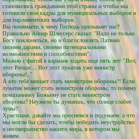
становились гражданами этой страны и чтобы мы
готовили свои кадры для муниципальных выборов и
для парламентских выборов.
Вы понимаете, к чему Господь призывает нас?
Правильно Айнар Шлессерс сказал: "Надо не только
Богу поклоняться, но и благословлять Латвию
своими дарами, своими потенциальными
возможностями и способностями".
Можно с фигой в кармане ходить еще пять лет: "Вот,
этот Репше… Вот этот лунатик уже министр
обороны!.."
А кто тебе мешает стать министром обороны?! Если
лунатик может стать министром обороны, то почему
помазаннику Божьему не стать министром
обороны? Неужели ты думаешь, что солнце слабее
луны?
Христиане, давайте мы проснемся и подумаем: а что
мы могли бы сделать, чтобы победить неустройство
и несовершенство нашего мира, в котором мы
живем.