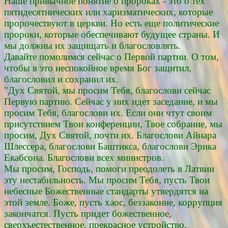
Наше привычное понятие о пророках - это о тех
пятидесятнических или харизматических, которые
пророчествуют в церкви. Но есть еще политические
пророки, которые обеспечивают будущее страны. И
мы должны их защищать и благословлять.
Давайте помолимся сейчас о Первой партии. О том,
чтобы в это неспокойное время Бог защитил,
благословил и сохранил их.
"Дух Святой, мы просим Тебя, благослови сейчас
Первую партию. Сейчас у них идет заседание, и мы
просим Тебя, благослови их. Если они чтут своим
присутствием Твои конференции, Твое собрание, мы
просим, Дух Святой, почти их. Благослови Айнара
Шлессера, благослови Баштикса, благослови Эрика
Екабсона. Благослови всех министров.
Мы просим, Господь, помоги преодолеть в Латвии
эту нестабильность. Мы просим Тебя, пусть Твои
небесные Божественные стандарты утвердятся на
этой земле. Боже, пусть хаос, беззаконие, коррупция
закончатся. Пусть придет божественное,
сверхъестественное, прекрасное устройство.