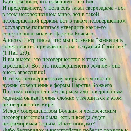
Единственный, кто совершен - это Бог.
И представляете, у Бога есть такая сверхзадача - вот
в этом несовершенном мире, вот в такой
несовершенной церкви, вот в таком несовершенном
государстве попытаться утвердить какие-то
совершенные модели Царства Божьего.
Апостол Петр писал, что мы призваны "возвещать
совершенство призвавшего нас в чудный Свой свет"
(1 Пет. 2:9).
И вы знаете, это несовершенство к тому же
агрессивно. Вот это несовершенство земное - оно
очень агрессивно!
И этому несовершенному миру абсолютно не
нужны совершенные формы Царства Божьего.
Поэтому совершенным формам или совершенным
моделям бывает очень сложно утвердиться в этом
несовершенном мире.
Между совершенством Божьим и человеческим
несовершенством была, есть и всегда будет
непримиримая борьба. И кто победит?
Либо беспорядок и неустройство победят порядок и