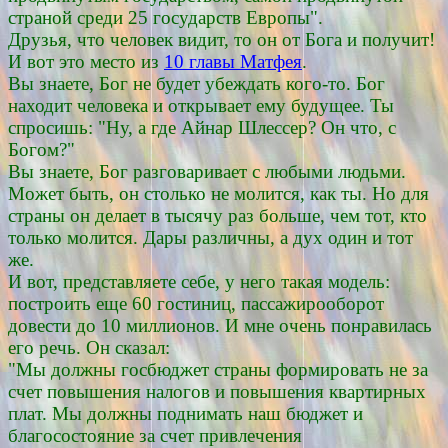
страной среди 25 государств Европы".
Друзья, что человек видит, то он от Бога и получит!
И вот это место из
10 главы Матфея
.
Вы знаете, Бог не будет убеждать кого-то. Бог
находит человека и открывает ему будущее. Ты
спросишь: "Ну, а где Айнар Шлессер? Он что, с
Богом?"
Вы знаете, Бог разговаривает с любыми людьми.
Может быть, он столько не молится, как ты. Но для
страны он делает в тысячу раз больше, чем тот, кто
только молится. Дары различны, а дух один и тот
же.
И вот, представляете себе, у него такая модель:
построить еще 60 гостиниц, пассажирооборот
довести до 10 миллионов. И мне очень понравилась
его речь. Он сказал:
"Мы должны госбюджет страны формировать не за
счет повышения налогов и повышения квартирных
плат. Мы должны поднимать наш бюджет и
благосостояние за счет привлечения