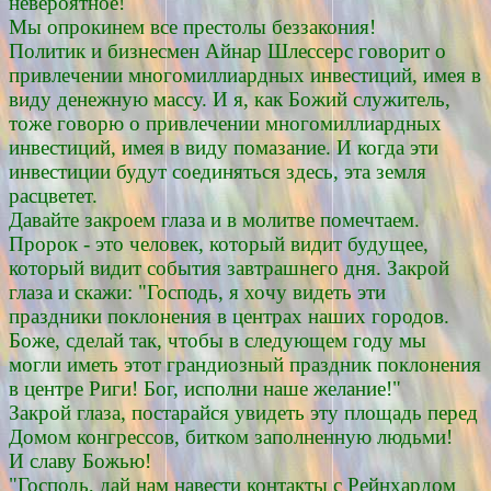
невероятное!
Мы опрокинем все престолы беззакония!
Политик и бизнесмен Айнар Шлессерс говорит о
привлечении многомиллиардных инвестиций, имея в
виду денежную массу. И я, как Божий служитель,
тоже говорю о привлечении многомиллиардных
инвестиций, имея в виду помазание. И когда эти
инвестиции будут соединяться здесь, эта земля
расцветет.
Давайте закроем глаза и в молитве помечтаем.
Пророк - это человек, который видит будущее,
который видит события завтрашнего дня. Закрой
глаза и скажи: "Господь, я хочу видеть эти
праздники поклонения в центрах наших городов.
Боже, сделай так, чтобы в следующем году мы
могли иметь этот грандиозный праздник поклонения
в центре Риги! Бог, исполни наше желание!"
Закрой глаза, постарайся увидеть эту площадь перед
Домом конгрессов, битком заполненную людьми!
И славу Божью!
"Господь, дай нам навести контакты с Рейнхардом