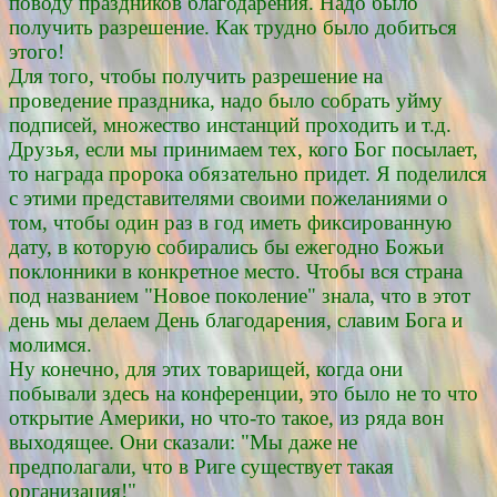
поводу праздников благодарения. Надо было
получить разрешение. Как трудно было добиться
этого!
Для того, чтобы получить разрешение на
проведение праздника, надо было собрать уйму
подписей, множество инстанций проходить и т.д.
Друзья, если мы принимаем тех, кого Бог посылает,
то награда пророка обязательно придет. Я поделился
с этими представителями своими пожеланиями о
том, чтобы один раз в год иметь фиксированную
дату, в которую собирались бы ежегодно Божьи
поклонники в конкретное место. Чтобы вся страна
под названием "Новое поколение" знала, что в этот
день мы делаем День благодарения, славим Бога и
молимся.
Ну конечно, для этих товарищей, когда они
побывали здесь на конференции, это было не то что
открытие Америки, но что-то такое, из ряда вон
выходящее. Они сказали: "Мы даже не
предполагали, что в Риге существует такая
организация!"