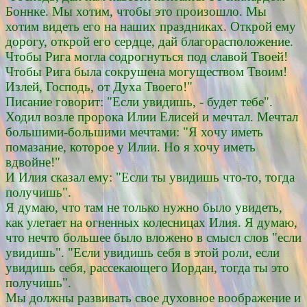
Боннке. Мы хотим, чтобы это произошло. Мы
хотим видеть его на наших праздниках. Открой ему
дорогу, открой его сердце, дай благорасположение.
Чтобы Рига могла содрогнуться под славой Твоей!
Чтобы Рига была сокрушена могуществом Твоим!
Излей, Господь, от Духа Твоего!"
Писание говорит: "Если увидишь, - будет тебе".
Ходил возле пророка Илии Елисей и мечтал. Мечтал
большими-большими мечтами: "Я хочу иметь
помазание, которое у Илии. Но я хочу иметь
вдвойне!"
И Илия сказал ему: "Если ты увидишь что-то, тогда
получишь".
Я думаю, что там не только нужно было увидеть,
как улетает на огненных колесницах Илия. Я думаю,
что нечто большее было вложено в смысл слов "если
увидишь". "Если увидишь себя в этой роли, если
увидишь себя, рассекающего Иордан, тогда ты это
получишь".
Мы должны развивать свое духовное воображение и