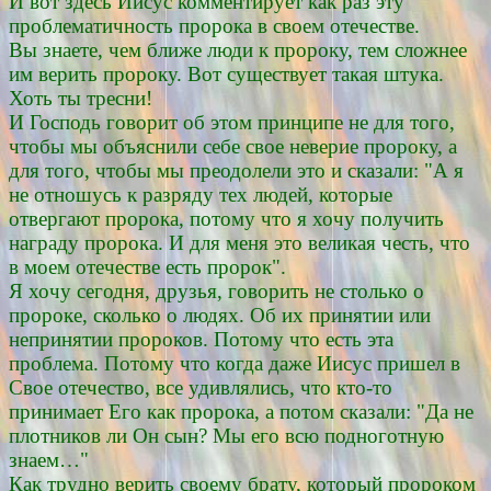
И вот здесь Иисус комментирует как раз эту
проблематичность пророка в своем отечестве.
Вы знаете, чем ближе люди к пророку, тем сложнее
им верить пророку. Вот существует такая штука.
Хоть ты тресни!
И Господь говорит об этом принципе не для того,
чтобы мы объяснили себе свое неверие пророку, а
для того, чтобы мы преодолели это и сказали: "А я
не отношусь к разряду тех людей, которые
отвергают пророка, потому что я хочу получить
награду пророка. И для меня это великая честь, что
в моем отечестве есть пророк".
Я хочу сегодня, друзья, говорить не столько о
пророке, сколько о людях. Об их принятии или
непринятии пророков. Потому что есть эта
проблема. Потому что когда даже Иисус пришел в
Свое отечество, все удивлялись, что кто-то
принимает Его как пророка, а потом сказали: "Да не
плотников ли Он сын? Мы его всю подноготную
знаем…"
Как трудно верить своему брату, который пророком