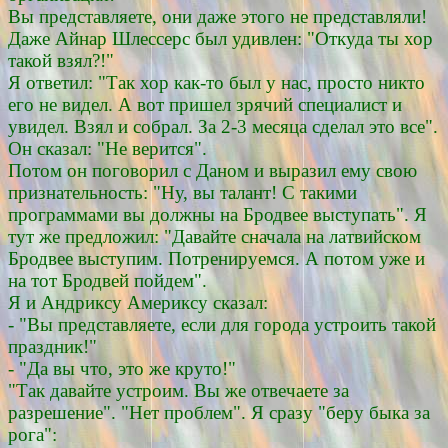
Вы представляете, они даже этого не представляли!
Даже Айнар Шлессерс был удивлен: "Откуда ты хор
такой взял?!"
Я ответил: "Так хор как-то был у нас, просто никто
его не видел. А вот пришел зрячий специалист и
увидел. Взял и собрал. За 2-3 месяца сделал это все".
Он сказал: "Не верится".
Потом он поговорил с Даном и выразил ему свою
признательность: "Ну, вы талант! С такими
программами вы должны на Бродвее выступать". Я
тут же предложил: "Давайте сначала на латвийском
Бродвее выступим. Потренируемся. А потом уже и
на тот Бродвей пойдем".
Я и Андриксу Америксу сказал:
- "Вы представляете, если для города устроить такой
праздник!"
- "Да вы что, это же круто!"
"Так давайте устроим. Вы же отвечаете за
разрешение". "Нет проблем". Я сразу "беру быка за
рога":