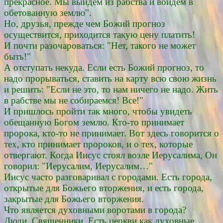
прекрасное. Мы выйдем из рабства и войдем в
обетованную землю".
Но, друзья, прежде чем Божий прогноз
осуществится, приходится такую цену платить!
И почти разочароваться: "Нет, такого не может
быть!"
А отступать некуда. Если есть Божий прогноз, то
надо прорываться, ставить на карту всю свою жизнь
и решить: "Если не это, то нам ничего не надо. Жить
в рабстве мы не собираемся! Все!"
И пришлось пройти так много, чтобы увидеть
обещанную Богом землю. Кто-то принимает
пророка, кто-то не принимает. Вот здесь говорится о
тех, кто принимает пророков, и о тех, которые
отвергают. Когда Иисус стоял возле Иерусалима, Он
говорил: "Иерусалим, Иерусалим…"
Иисус часто разговаривал с городами. Есть города,
открытые для Божьего вторжения, и есть города,
закрытые для Божьего вторжения.
Что является духовными воротами в города?
Люди. Священники. Есть церкви как духовные