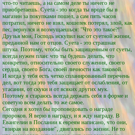
что-то читаешь, а на самом деле ты ничего не
приобретаешь. Суета - это когда ты вроде бы в
магазин за покупками пошел, а сам пять часов
потратил, ничего не взял, кошелек потерял, злой, как
пес, вернулся и возмущаешься: "Что это такое?!"
Друзья мои, Господь искупил нас от суетной жизни,
преданной нам от отцов. Суета - это страшная
штука. Поэтому, чтобы быть защищенным от суеты,
всегда нужен план: что ты будешь делать, что
конкретно, относительно своего служения, своего
сердца, своего Бога, своей личности как таковой.
И когда у тебя есть четко спланированный перечень
дел, вот тогда это тебя защищает от ослабления, от
угасания, от скуки и от всяких других мук.
Поэтому я стараюсь всегда держать себя в форме и
советую всем делать то же самое.
Сегодня я хотел бы проповедовать о награде
пророков. Я верю в награду, и я жду награду. В
Евангелии в Послании к евреям написано, что они,
"взирая на воздаяние", двигались по жизни. Не то