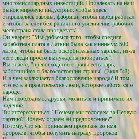
многомиллиардных инвестиций. Привлекать на наш
рынок мировую индустрию, чтобы здесь
открывались заводы, фабрики, чтобы народ работал
и чтобы за счет безграничного увеличения рабочих
мест страна стала процветать".
Он уверен: "Мы добьемся того, чтобы средняя
заработная плата в Латвии была как минимум 500
латов, чтобы не было оскорбительных зарплат, из-за
чего люди просто вынуждены побираться".
Вы знаете, "превосходство страны есть царь,
заботящийся о благосостоянии страны" (Еккл.5:8).
И в чем заключается благословение народа? В том,
что есть в правительстве люди, которые заботятся о
народе.
Нам необходимо, друзья, молиться и принимать их
видение.
Ты интересуешься: "Почему мы голосуем за Первую
партию? Почему отдаем ей предпочтение?"
Потому, что мы принимаем пророков во имя
пророков, чтобы получить награду пророков.