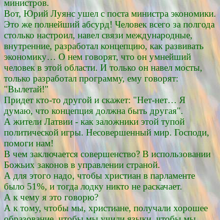
министров.
Вот, Юрий Луянс ушел с поста министра экономики.
Это же полнейший абсурд! Человек всего за полгода
столько настроил, навел связи международные,
внутренние, разработал концепцию, как развивать
экономику… О нем говорят, что он умнейший
человек в этой области. И только он навел мосты,
только разработал программу, ему говорят:
"Вылетай!"
Придет кто-то другой и скажет: "Нет-нет… Я
думаю, что концепция должна быть другая".
А жители Латвии - как заложники этой тупой
политической игры. Несовершенный мир. Господи,
помоги нам!
В чем заключается совершенство? В использовании
Божьих законов в управлении страной.
А для этого надо, чтобы христиан в парламенте
было 51%, и тогда лодку никто не раскачает.
А к чему я это говорю?
А к тому, чтобы мы, христиане, получали хорошее
образование, чтобы мы учили языки, чтобы мы