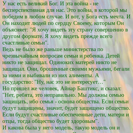
У нас есть великий Бог. И эта война - не
бесперспективная для нас. Это война, в которой мы
победим в любом случае. И вот, у Бога есть мечта. И
Он находит людей по сердцу Своему, которым Он
объясняет: "Я хочу видеть эту страну совершенно в
другом формате. Я хочу видеть прежде всего
счастливые семьи".
Ведь не было же раньше министерства по
чрезвычайным вопросам семьи и ребенка. Детей
никто не защищал. Одиноких матерей никто не
защищал. Они, брошенные своими мужьями, бегали
за ними и выбивали из них алименты. А
государство: "Ну, нас это не интересует…"
Но пришел же человек, Айнар Баштикс, и сказал:
"Нет, ребята, это неправильно. Мы должны семью
защищать, ибо семья - основа общества. Если семьи
будут защищены, значит, будет защищено общество.
Если будут счастливые обеспеченные дети, матери и
отцы, тогда общество будет здоровым".
И какова была у него модель, такую модель он и