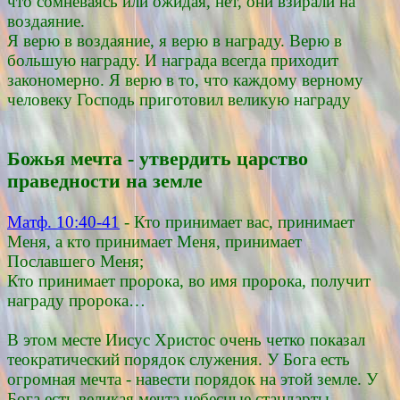
что сомневаясь или ожидая, нет, они взирали на
воздаяние.
Я верю в воздаяние, я верю в награду. Верю в
большую награду. И награда всегда приходит
закономерно. Я верю в то, что каждому верному
человеку Господь приготовил великую награду
Божья мечта - утвердить царство
праведности на земле
Матф. 10:40-41
- Кто принимает вас, принимает
Меня, а кто принимает Меня, принимает
Пославшего Меня;
Кто принимает пророка, во имя пророка, получит
награду пророка…
В этом месте Иисус Христос очень четко показал
теократический порядок служения. У Бога есть
огромная мечта - навести порядок на этой земле. У
Бога есть великая мечта небесные стандарты