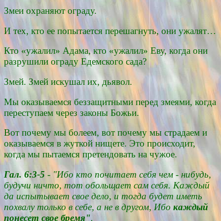
Змеи охраняют ограду.
И тех, кто ее попытается перешагнуть, они ужалят…
Кто «ужалил» Адама, кто «ужалил» Еву, когда они
разрушили ограду Едемского сада?
Змей. Змей искушал их, дьявол.
Мы оказываемся беззащитными перед змеями, когда
переступаем через законы Божьи.
Вот почему мы болеем, вот почему мы страдаем и
оказываемся в жуткой нищете. Это происходит,
когда мы пытаемся претендовать на чужое.
Гал. 6:3-5
- "Ибо кто почитает себя чем - нибудь,
будучи ничто, тот обольщает сам себя. Каждый
да испытывает свое дело, и тогда будет иметь
похвалу только в себе, а не в другом, Ибо
каждый
понесет свое бремя"
.