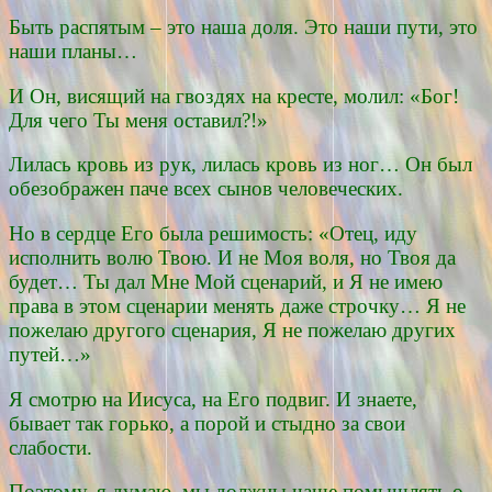
Быть распятым – это наша доля. Это наши пути, это
наши планы…
И Он, висящий на гвоздях на кресте, молил: «Бог!
Для чего Ты меня оставил?!»
Лилась кровь из рук, лилась кровь из ног… Он был
обезображен паче всех сынов человеческих.
Но в сердце Его была решимость: «Отец, иду
исполнить волю Твою. И не Моя воля, но Твоя да
будет… Ты дал Мне Мой сценарий, и Я не имею
права в этом сценарии менять даже строчку… Я не
пожелаю другого сценария, Я не пожелаю других
путей…»
Я смотрю на Иисуса, на Его подвиг. И знаете,
бывает так горько, а порой и стыдно за свои
слабости.
Поэтому, я думаю, мы должны чаще помышлять о