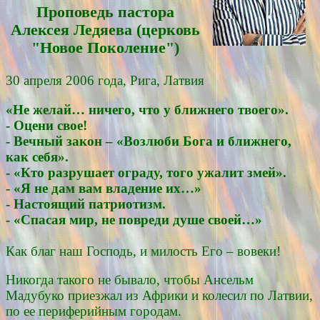
Проповедь пасторa
Алексея Ледяевa (церковь
"Новое Поколение")
30 апреля 2006 года, Рига, Латвия
«Не желай… ничего, что у ближнего твоего».
- Оцени свое!
- Вечный закон – «Возлюби Бога и ближнего,
как себя».
- «Кто разрушает ограду, того ужалит змей».
- «Я не дам вам владение их…»
- Настоящий патриотизм.
- «Спасая мир, не повреди душе своей…»
Как благ наш Господь, и милость Его – вовеки!
Никогда такого не бывало, чтобы Ансельм
Мадубуко приезжал из Африки и колесил по Латвии,
по ее периферийным городам.