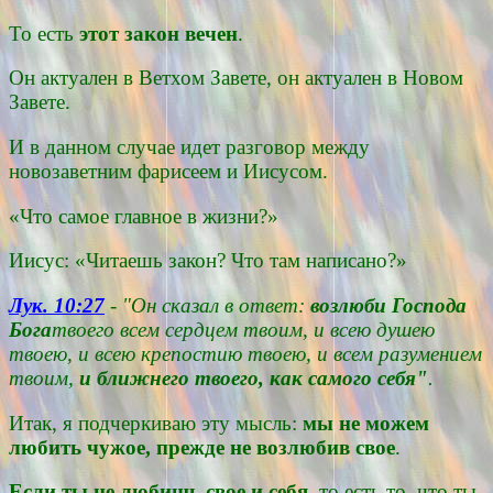
То есть
этот закон вечен
.
Он актуален в Ветхом Завете, он актуален в Новом
Завете.
И в данном случае идет разговор между
новозаветним фарисеем и Иисусом.
«Что самое главное в жизни?»
Иисус: «Читаешь закон? Что там написано?»
Лук. 10:27
- "Он сказал в ответ:
возлюби Господа
Бога
твоего всем сердцем твоим, и всею душею
твоею, и всею крепостию твоею, и всем разумением
твоим,
и ближнего твоего, как самого себя"
.
Итак, я подчеркиваю эту мысль:
мы не можем
любить чужое, прежде не возлюбив свое
.
Если ты не любишь свое и себя
, то есть то, что ты