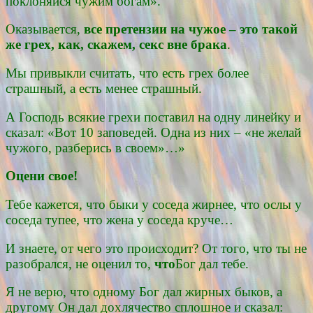
поклоняйся чужим богам».
Оказывается,
все претензии на чужое – это такой
же грех, как, скажем, секс вне брака
.
Мы привыкли считать, что есть грех более
страшный, а есть менее страшный.
А Господь всякие грехи поставил на одну линейку и
сказал: «Вот 10 заповедей. Одна из них – «не желай
чужого, разберись в своем»…»
Оцени свое!
Тебе кажется, что быки у соседа жирнее, что ослы у
соседа тупее, что жена у соседа круче…
И знаете, от чего это происходит? От того, что ты не
разобрался, не оценил то,
что
Бог дал тебе.
Я не верю, что одному Бог дал жирных быков, а
другому Он дал дохлячество сплошное и сказал: