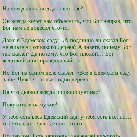
На чем дьявол всегда ловит нас?
Он всегда хочет нам объяснить, что Бог неправ, что
Бог нам не довесил что-то.
Даже в Едемском саду: «А подлинно ли сказал Бог:
не ешьте ни от какого дерева? А знаете, почему Бог
так сказал? Да потому, что Бог плохой… Бог
жестокий и несправедливый…»
Но Бог на самом деле сказал: «Все в Едемском саду
ваше. Чужое – только одно дерево…»
На что дьявол всегда провоцирует нас?
Покуситься на чужое!
У тебя есть весь Едемский сад, у тебя есть все, но…
тебе только не хватает вот этого…
Но пардон! Есть заповедь: «не желай чужого!»