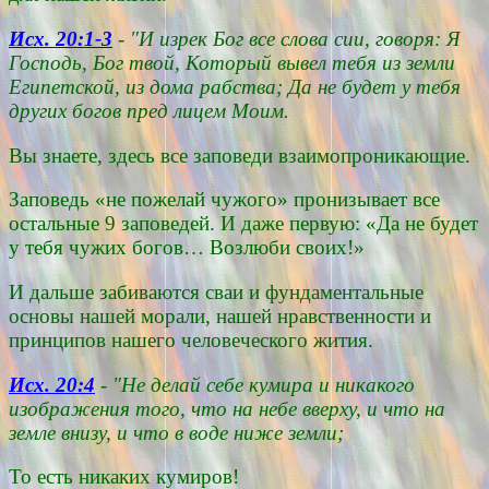
Исх. 20:1-3
- "И изрек Бог все слова сии, говоря: Я
Господь, Бог твой, Который вывел тебя из земли
Египетской, из дома рабства; Да не будет у тебя
других богов пред лицем Моим.
Вы знаете, здесь все заповеди взаимопроникающие.
Заповедь «не пожелай чужого» пронизывает все
остальные 9 заповедей. И даже первую: «Да не будет
у тебя чужих богов… Возлюби своих!»
И дальше забиваются сваи и фундаментальные
основы нашей морали, нашей нравственности и
принципов нашего человеческого жития.
Исх. 20:4
- "Не делай себе кумира и никакого
изображения того, что на небе вверху, и что на
земле внизу, и что в воде ниже земли;
То есть никаких кумиров!