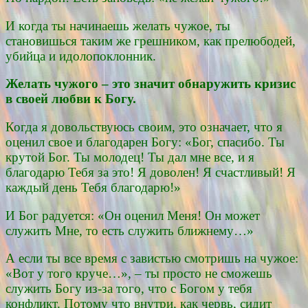
И когда ты начинаешь желать чужое, ты
становишься таким же грешником, как прелюбодей,
убийца и идолопоклонник.
Желать чужого – это значит обнаружить кризис
в своей любви к Богу.
Когда я довольствуюсь своим, это означает, что я
оценил свое и благодарен Богу: «Бог, спасибо. Ты
крутой Бог. Ты молодец! Ты дал мне все, и я
благодарю Тебя за это! Я доволен! Я счастливый! Я
каждый день Тебя благодарю!»
И Бог радуется: «Он оценил Меня! Он может
служить Мне, то есть служить ближнему…»
А если ты все время с завистью смотришь на чужое:
«Вот у того круче…», – ты просто не сможешь
служить Богу из-за того, что с Богом у тебя
конфликт. Потому что внутри, как червь, сидит