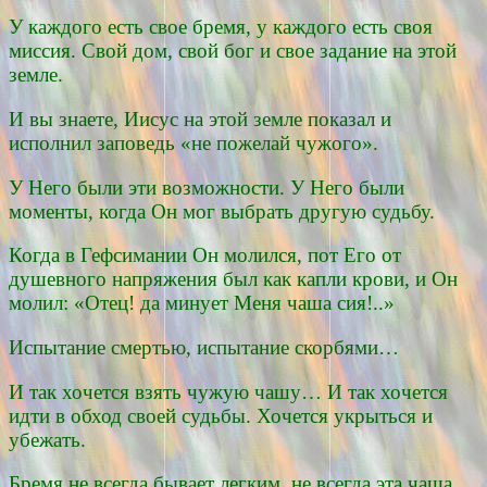
У каждого есть свое бремя, у каждого есть своя
миссия. Свой дом, свой бог и свое задание на этой
земле.
И вы знаете, Иисус на этой земле показал и
исполнил заповедь «не пожелай чужого».
У Него были эти возможности. У Него были
моменты, когда Он мог выбрать другую судьбу.
Когда в Гефсимании Он молился, пот Его от
душевного напряжения был как капли крови, и Он
молил: «Отец! да минует Меня чаша сия!..»
Испытание смертью, испытание скорбями…
И так хочется взять чужую чашу… И так хочется
идти в обход своей судьбы. Хочется укрыться и
убежать.
Бремя не всегда бывает легким, не всегда эта чаша