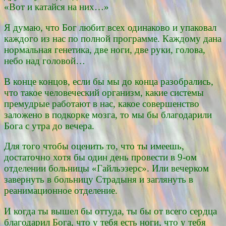
«Вот и катайся на них…»
Я думаю, что Бог любит всех одинаково и упаковал
каждого из нас по полной программе. Каждому дана
нормальная генетика, две ноги, две руки, голова,
небо над головой…
В конце концов, если бы мы до конца разобрались,
что такое человеческий организм, какие системы
премудрые работают в нас, какое совершенство
заложено в подкорке мозга, то мы бы благодарили
Бога с утра до вечера.
Для того чтобы оценить то, что ты имеешь,
достаточно хотя бы один день провести в 9-ом
отделении больницы «Гайльэзерс». Или вечерком
завернуть в больницу Страдыня и заглянуть в
реанимационное отделение.
И когда ты вышел бы оттуда, ты бы от всего сердца
благодарил Бога, что у тебя есть ноги, что у тебя