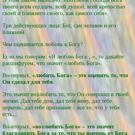
твоего всем сердцем, всей душой, всей крепостью
своей и ближнего своего, как самого себя».
Три действующих лица: Бог, сам человек и его
ближний.
Чем оценивается любовь к Богу?
Если мы говорим: «Я люблю Бога…», то давайте
расшифруем, что значит «любить Бога».
Во-первых,
«любить Бога» – это оценить то, что
Он сделал для тебя
.
Это значит возлюбить то, что Он совершил в твоей
жизни. Дал тебе дом, дал тебе жену, дал тебе
церковь, дал тебе призвание – все то, что у тебя
есть…
Во-вторых,
«возлюбить Бога» – это значит
благодарить Бога за то, что ты име­ешь от Бога
.