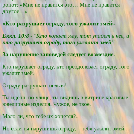
ропот: «Мне не нравится это… Мне не нравится
другое…»
«Кто разрушает ограду, того ужалит змей»
Еккл. 10:8
- "Кто копает яму, тот упадет в нее, и
кто разрушает ограду, того ужалит змей"
.
За нарушение заповедей следует возмездие.
Кто нарушает ограду, кто преодолевает ограду, того
ужалит змей.
Ограду разрушать нельзя!
Ты идешь по улице, ты видишь в витрине красивые
ювелирные изделия. Чужое, не твое.
Мало ли, что тебе их хочется?..
Но если ты нарушишь ограду, – тебя ужалит змей…