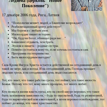
Ледяевa (церковь "Новое
Поколение")
17 декабря 2006 года, Рига, Латвия
“Психология меняет людей, а Евангелие возрождает”.
Реабилитационный центр действует!
Мы боремся с любым злом.
Милосердие пишет историю.
“Он, будучи богат, обнищал ради вас…”
Блаженнее отдавать, чем брать.
Эгоизм и нищета – родные сестры.
Помоги состояться кому-то, если хочешь состояться сам.
Программа гостеприимства.
Быть милосердным выгодно!
Сила Крови Иисуса Христа остается действенной на сегодняшний день в
такой же мере, как и всегда. И на сегодняшний день Господь прощает
людские грехи, и на сегодняшний день люди спасаются.
Тот, кто знает, что такое рабство греха, тот поймет, что такое милость
Божья. Потому что тот, кому много прощено, тот много любит.
Кто познал в жизни власть греха, кто на своей шкуре пережил, что такое
быть заложником зависимости, – будь то оккультной, будь то религиозной,
будь то наркотической или алкогольной, а затем пережил освобождение, тот
поймет до конца, что такое христианство.