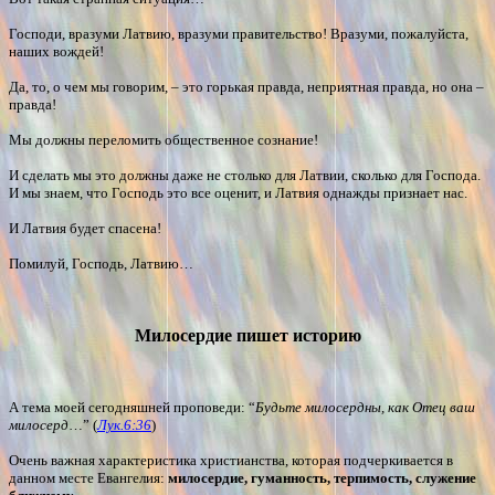
Господи, вразуми Латвию, вразуми правительство! Вразуми, пожалуйста,
наших вождей!
Да, то, о чем мы говорим, – это горькая правда, неприятная правда, но она –
правда!
Мы должны переломить общественное сознание!
И сделать мы это должны даже не столько для Латвии, сколько для Господа.
И мы знаем, что Господь это все оценит, и Латвия однажды признает нас.
И Латвия будет спасена!
Помилуй, Господь, Латвию…
Милосердие пишет историю
А тема моей сегодняшней проповеди: “
Будьте милосердны, как Отец ваш
милосерд
…” (
Лук.6:36
)
Очень важная характеристика христианства, которая подчеркивается в
данном месте Евангелия:
милосердие, гуманность, терпимость, служение