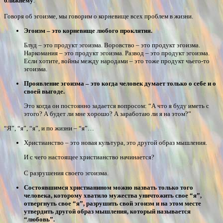
ближнему
.
Говоря об эгоизме, мы говорим о корневище всех проблем в жизни.
Эгоизм – это корневище любого проклятия.
Блуд – это продукт эгоизма. Воровство – это продукт эгоизма.
Наркомания – это продукт эгоизма. Развод – это продукт эгоизма.
Если хотите, войны между народами – это тоже продукт чьего-то
эгоизма.
Проявление эгоизма – это когда человек думает только о себе и о
своей выгоде.
Это когда он постоянно задается вопросом: “А что я буду иметь с
этого? А будет ли мне хорошо? А заработаю ли я на этом?”
“Я”, “я”, “я”, и по жизни – “я”…
Христианство – это новая культура, это другой образ мышления.
И с чего настоящее христианство начинается?
С разрушения своего эгоизма.
Состоявшимся христианином можно назвать только того
человека, которому хватило мужества уничтожить свое “я”,
отвергнуть свое “я”, разрушить свой эгоизм и на этом месте
утвердить другой образ мышления, который называется
“любовь”.