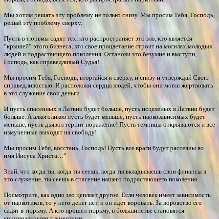
Мы хотим решать эту проблему не только снизу. Мы просим Тебя, Господь,
решай эту проблему сверху.
Пусть в тюрьмы садят тех, кто распространяет это зло, кто является
“крышей” этого бизнеса, кто свое процветание строит на могилах молодых
людей и подрастающего поколения. Останови это безумие и выступи,
Господь, как справедливый Судья!
Мы просим Тебя, Господь, вторгайся и сверху, и снизу и утверждай Свою
справедливостью. И расположи сердца людей, чтобы они могли жертвовать
в это служение свои деньги.
И пусть спасенных в Латвии будет больше, пусть исцеленых в Латвии будет
больше. А алкоголиков пусть будет меньше, пусть наркозависимых будет
меньше, пусть дьявол терпит поражение! Пусть темницы открываются и все
измученные выходят на свободу!
Мы просим Тебя, восстань, Господь! Пусть все враги будут рассеяны во
имя Иисуса Христа…”
Знай, что когда ты, когда ты сеешь, когда ты вкладываешь свои финансы в
это служение, ты сеешь в спасение нашего подрастающего поколения.
Посмотрите, как одно зло цепляет другое. Если человек имеет зависимость
от наркотиков, то у него денег нет, и он идет воровать. За воровство его
садят в тюрьму. А кто прошел тюрьму, в большинстве становятся
криминальными элементами.