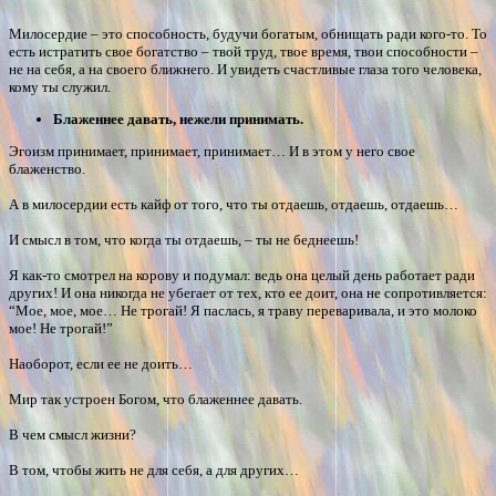
Милосердие – это способность, будучи богатым, обнищать ради кого-то. То
есть истратить свое богатство – твой труд, твое время, твои способности –
не на себя, а на своего ближнего. И увидеть счастливые глаза того человека,
кому ты служил.
Блаженнее давать, нежели принимать.
Эгоизм принимает, принимает, принимает… И в этом у него свое
блаженство.
А в милосердии есть кайф от того, что ты отдаешь, отдаешь, отдаешь…
И смысл в том, что когда ты отдаешь, – ты не беднеешь!
Я как-то смотрел на корову и подумал: ведь она целый день работает ради
других! И она никогда не убегает от тех, кто ее доит, она не сопротивляется:
“Мое, мое, мое… Не трогай! Я паслась, я траву переваривала, и это молоко
мое! Не трогай!”
Наоборот, если ее не доить…
Мир так устроен Богом, что блаженнее давать.
В чем смысл жизни?
В том, чтобы жить не для себя, а для других…