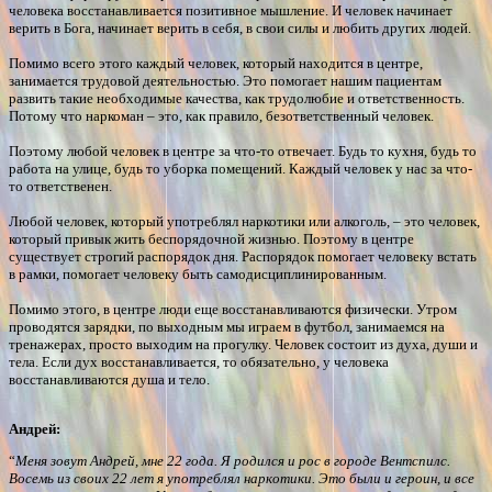
человека восстанавливается позитивное мышление. И человек начинает
верить в Бога, начинает верить в себя, в свои силы и любить других людей.
Помимо всего этого каждый человек, который находится в центре,
занимается трудовой деятельностью. Это помогает нашим пациентам
развить такие необходимые качества, как трудолюбие и ответственность.
Потому что наркоман – это, как правило, безответственный человек.
Поэтому любой человек в центре за что-то отвечает. Будь то кухня, будь то
работа на улице, будь то уборка помещений. Каждый человек у нас за что-
то ответственен.
Любой человек, который употреблял наркотики или алкоголь, – это человек,
который привык жить беспорядочной жизнью. Поэтому в центре
существует строгий распорядок дня. Распорядок помогает человеку встать
в рамки, помогает человеку быть самодисциплинированным.
Помимо этого, в центре люди еще восстанавливаются физически. Утром
проводятся зарядки, по выходным мы играем в футбол, занимаемся на
тренажерах, просто выходим на прогулку. Человек состоит из духа, души и
тела. Если дух восстанавливается, то обязательно, у человека
восстанавливаются душа и тело.
Андрей:
“
Меня зовут Андрей, мне 22 года. Я родился и рос в городе Вентспилс.
Восемь из своих 22 лет я употреблял наркотики. Это были и героин, и все