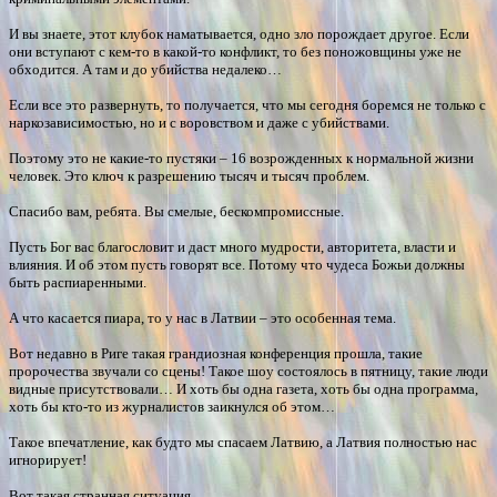
И вы знаете, этот клубок наматывается, одно зло порождает другое. Если
они вступают с кем-то в какой-то конфликт, то без поножовщины уже не
обходится. А там и до убийства недалеко…
Если все это развернуть, то получается, что мы сегодня боремся не только с
наркозависимостью, но и с воровством и даже с убийствами.
Поэтому это не какие-то пустяки – 16 возрожденных к нормальной жизни
человек. Это ключ к разрешению тысяч и тысяч проблем.
Спасибо вам, ребята. Вы смелые, бескомпромиссные.
Пусть Бог вас благословит и даст много мудрости, авторитета, власти и
влияния. И об этом пусть говорят все. Потому что чудеса Божьи должны
быть распиаренными.
А что касается пиара, то у нас в Латвии – это особенная тема.
Вот недавно в Риге такая грандиозная конференция прошла, такие
пророчества звучали со сцены! Такое шоу состоялось в пятницу, такие люди
видные присутствовали… И хоть бы одна газета, хоть бы одна программа,
хоть бы кто-то из журналистов заикнулся об этом…
Такое впечатление, как будто мы спасаем Латвию, а Латвия полностью нас
игнорирует!
Вот такая странная ситуация…