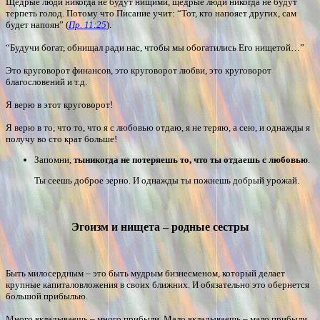
Щедрые люди никогда не будут нищими, щедрые люди никогда не будут
терпеть голод. Потому что Писание учит: “Тот, кто напояет других, сам
будет напоян” (
Пр. 11:25
).
“Будучи богат, обнищал ради нас, чтобы мы обогатились Его нищетой…”
Это круговорот финансов, это круговорот любви, это круговорот
благословений и т.д.
Я верю в этот круговорот!
Я верю в то, что то, что я с любовью отдаю, я не теряю, а сею, и однажды я
получу во сто крат больше!
Запомни,
ты
никогда не потеряешь то, что ты отдаешь с любовью
.
Ты сеешь доброе зерно. И однажды ты пожнешь добрый урожай.
Эгоизм и нищета – родные сестры
Быть милосердным – это быть мудрым бизнесменом, который делает
крупные капиталовложения в своих ближних. И обязательно это обернется
большой прибылью.
Много вкладываешь – много прибыли. Мало вкладываешь – мало прибыли.