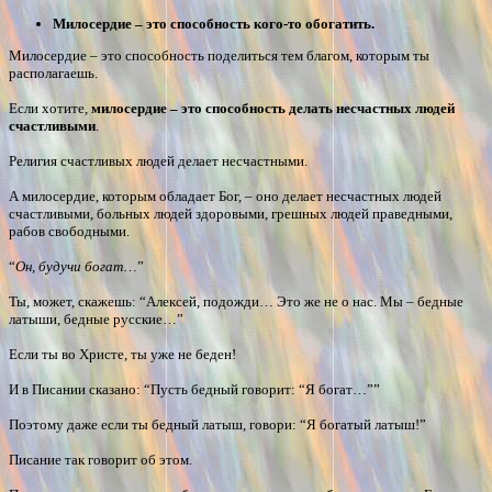
Милосердие – это способность кого-то обогатить.
Милосердие – это способность поделиться тем благом, которым ты
располагаешь.
Если хотите,
милосердие – это способность делать несчастных людей
счастливыми
.
Религия счастливых людей делает несчастными.
А милосердие, которым обладает Бог, – оно делает несчастных людей
счастливыми, больных людей здоровыми, грешных людей праведными,
рабов свободными.
“
Он, будучи богат
…”
Ты, может, скажешь: “Алексей, подожди… Это же не о нас. Мы – бедные
латыши, бедные русские…”
Если ты во Христе, ты уже не беден!
И в Писании сказано: “Пусть бедный говорит: “Я богат…””
Поэтому даже если ты бедный латыш, говори: “Я богатый латыш!”
Писание так говорит об этом.