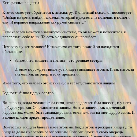
Есть разные рецепты.
Кто-то советует обратиться к психиатру. И опытный психолог посоветует:
“Выйди из дома, найди человека, который нуждается в помощи, и помоги
ему. И нервное напряжение как рукой снимет…”
Если человек мечется в замкнутой системе, то он может и повеситься, и
перерезать себе вены. То есть в одиночку он погибает.
Человеку нужен человек! Независимо от того, в какой он находится
обстановке.
Запомните,
нищета и эгоизм – это родные сестры
.
Эгоизм порождает нищету, а нищета вызывает эгоизм. И так виток за
витком, как штопор, в зону проклятия.
Из-за того, что человек эгоистичен, он теряет, становится нищим.
Бедность бывает двух сортов.
Во-первых, когда человек съел семя, которое должен был посеять, и у него
не будет урожая. Он становится нищим. Но эта нищета, как временный
недостаток, может быть ликвидирована, если человек начнет щедро сеять. И
в конце концов придет процветание.
Во-вторых, нищета бывает из-за эгоизма. Когда эгоизм рождает нищету, то
нищета делает человека озлобленным. Озлобленность в свою очередь
усугубляет эгоизм, который порождает изоляцию. А усугубленный эгоизм