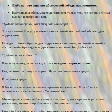
Любовь – это синоним абсолютной победы над эгоизмом.
Настоящая любовь может действовать только там, где корень эгоизма
вырван и выброшен вон.
“Будьте милосердны, как Отец ваш милосерд…”
Этими словами Иисус указывает нам на самый высочайший образец для
подражания.
Есть достойные образцы для подражания и на земле, но самый великий и
абсолютный образец для подражания – это наш Отец Небесный.
“
Будьте милосердны
…”
Я не преувеличу, если скажу, что
милосердие творит историю
.
Нет, не эгоисты пишут историю. Историю пишет милосердие.
Итак, милосердие.
Я бы хотел несколько проанализировать это качество. Хотел бы сам
заразиться этим еще больше и “заразить” вас.
Милосердие, служение ближнему – это, знаете, как азартная игра: только
раскусишь, только попробуешь – и тебя уже не оторвать…
Попробуйте сейчас этих ребят, которые служат наркоманам, оторвать от их