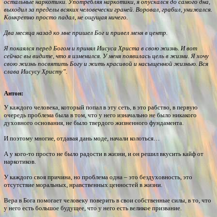
остальные наркотики. Употребляя наркотики, я опускался до самого дна,
выходил за пределы всяких человечески граней. Воровал, грабил, унижался.
Конкретно просто падал, не ощущая ничего.
Два месяца назад ко мне пришел Бог и привел меня в центр.
Я покаялся перед Богом и принял Иисуса Христа в свою жизнь. И вот
сейчас вы видите, что я изменился. У меня появилась цель в жизни. Я хочу
свою жизнь посвятить Богу и жить красивой и насыщенной жизнью. Вся
слава Иисусу Христу”.
Антон:
У каждого человека, который попал в эту сеть, в это рабство, в первую
очередь проблема была в том, что у него изначально не было никакого
духовного основания, не было твердого жизненного фундамента.
И поэтому многие, отдавая дань моде, начали колоться…
А у кого-то просто не было радости в жизни, и он решил вкусить кайф от
наркотиков.
У каждого своя причина, но проблема одна – это бездуховность, это
отсутствие моральных, нравственных ценностей в жизни.
Вера в Бога помогает человеку поверить в свои собственные силы, в то, что
у него есть большое будущее, что у него есть великое призвание.