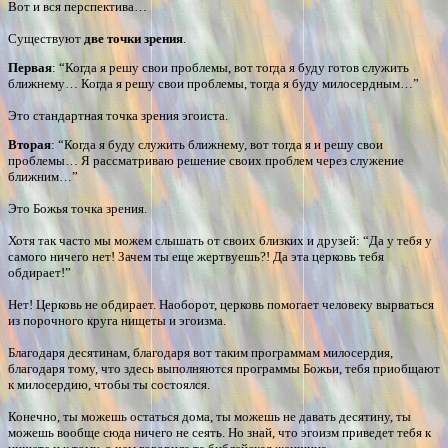
Вот и вся перспектива…
Существуют
две точки зрения
.
Первая
: “Когда я решу свои проблемы, вот тогда я буду готов служить
ближнему… Когда я решу свои проблемы, тогда я буду милосердным…”
Это стандартная точка зрения эгоиста.
Вторая
: “Когда я буду служить ближнему, вот тогда я и решу свои
проблемы… Я рассматриваю решение своих проблем через служение
ближним…”
Это Божья точка зрения.
Хотя так часто мы можем слышать от своих близких и друзей: “Да у тебя у
самого ничего нет! Зачем ты еще жертвуешь?! Да эта церковь тебя
обдирает!”
Нет! Церковь не обдирает. Наоборот, церковь помогает человеку вырваться
из порочного круга нищеты и эгоизма.
Благодаря десятинам, благодаря вот таким программам милосердия,
благодаря тому, что здесь выполняются программы Божьи, тебя приобщают
к милосердию, чтобы ты состоялся.
Конечно, ты можешь остаться дома, ты можешь не давать десятину, ты
можешь вообще сюда ничего не сеять. Но знай, что эгоизм приведет тебя к