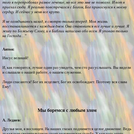
того я перепробовал разное лечение, но все это мне не помогло. И вот я
приехал сюда. Я реально повстречался с Богом, Бог прикоснулся к моему
сердцу. И сейчас у меня все круто.
Я не оглядываюсь назад, я смотрю только вперед. Моя жизнь
восстанавливается с каждым днем. Она становится все лучше и лучше. Я
живу по Божьему Слову, и в Библии написано обо всем. Я уповаю только
на Господа…
”
Антон:
Иисус великий!
И, как говорится, лучше один раз увидеть, чем сто раз услышать. Вы видели
и слышали о нашей работе, о нашем служении.
Люди спасаются! Бог их исцеляет, Бог их освобождает. Поэтому вся слава
Ему!
Мы боремся с любым злом
А. Ледяев:
Друзья мои, я восхищен. На наших глазах поднимется целое движение. Ведь
за каждым свидетельством стоит человеческая судьба. У каждого этого