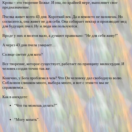
Крова – это творение Божье. И она, по крайней мере, выполняет свое
предназначение.
Пчелка живет всего 43 дня. Короткий век. Да и веком-то не назовешь. Но
согласитесь, она живет не для себя. Она собирает нектар и производит мед
для будущих пчел. Ну и люди им пользуются.
Вроде у них и мозгов мало, а думают правильно: “Не для себя живу!”
А через 43 дня пчела умирает…
Солнце светит для кого?
Все творение, которое существует, работает по принципу милосердия. И
человек создан точно так же.
Конечно, у Бога проблема в чем? Что Он человеку дал свободную волю.
Соблазнов слишком много, выбора много, и вот с этим-то мы не
справляемся…
Как в анекдоте:
“Что ты можешь делать?”
“Могу копать”.