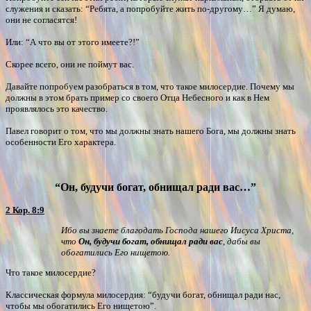
служения и сказать: “Ребята, а попробуйте жить по-другому…” Я думаю,
они не согласятся!
Или: “А что вы от этого имеете?!”
Скорее всего, они не поймут вас.
Давайте попробуем разобраться в том, что такое милосердие. Почему мы
должны в этом брать пример со своего Отца Небесного и как в Нем
проявлялось это качество.
Павел говорит о том, что мы должны знать нашего Бога, мы должны знать
особенности Его характера.
“Он, будучи богат, обнищал ради вас…”
2 Кор. 8:9
Ибо вы знаете благодать Господа нашего Иисуса Христа,
что
Он, будучи богат, обнищал ради вас
, дабы вы
обогатились Его нищетою.
Что такое милосердие?
Классическая формула милосердия: “будучи богат, обнищал ради нас,
чтобы мы обогатились Его нищетою”.