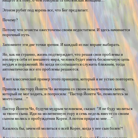
нищете и к тому, о чем говорила та библейская женщина…
Эгоизм рубит под корень все, что Бог предлагает.
Почему?
Потому что эгоисты ожесточены своим недостатком. И здесь начинается
порочный путь.
Запомните эти две точки зрения. И каждый из нас вправе выбирать.
Но, как ни странно, жизнь подтверждает, что решая свои проблемы и
изолируя себя от внешнего мира, человек будет иметь бесконечную цепь
неудач и поражений. Но когда он соглашается служить ближним, тогда
автоматически все его проблемы решаются.
И вот классический пример этого принципа, который я не устаю повторять.
Пришла к пастору Йонгги Чо женщина со своим искалеченным сыном,
который не мог ходить, и попросила: “Пастор Йонгги Чо, помолитесь за
моего сына…”
Пастор Йонгги Чо, будучи мудрым человеком, сказал: “Я не буду молиться
за твоего сына. Иди на молитвенную гору и семь недель вместе со своим
сыном молись о пробуждении Кореи. А потом приди ко мне…”
Казалось бы, зачем ей молиться о всей Корее, когда у нее сын болен?!