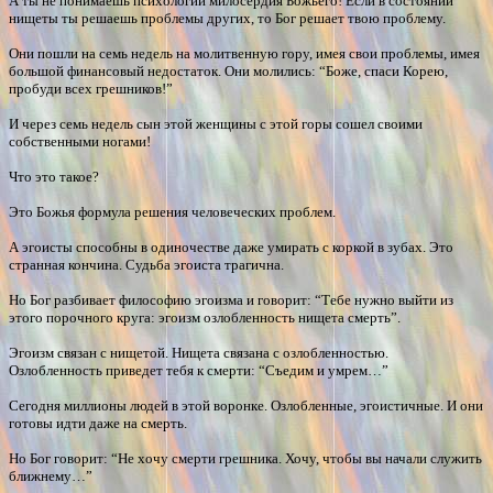
А ты не понимаешь психологии милосердия Божьего! Если в состоянии
нищеты ты решаешь проблемы других, то Бог решает твою проблему.
Они пошли на семь недель на молитвенную гору, имея свои проблемы, имея
большой финансовый недостаток. Они молились: “Боже, спаси Корею,
пробуди всех грешников!”
И через семь недель сын этой женщины с этой горы сошел своими
собственными ногами!
Что это такое?
Это Божья формула решения человеческих проблем.
А эгоисты способны в одиночестве даже умирать с коркой в зубах. Это
странная кончина. Судьба эгоиста трагична.
Но Бог разбивает философию эгоизма и говорит: “Тебе нужно выйти из
этого порочного круга: эгоизм озлобленность нищета смерть”.
Эгоизм связан с нищетой. Нищета связана с озлобленностью.
Озлобленность приведет тебя к смерти: “Съедим и умрем…”
Сегодня миллионы людей в этой воронке. Озлобленные, эгоистичные. И они
готовы идти даже на смерть.
Но Бог говорит: “Не хочу смерти грешника. Хочу, чтобы вы начали служить
ближнему…”