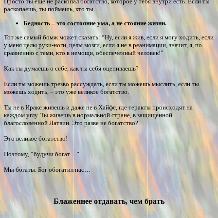
Просто ты еще не раскопал богатство, которое у тебя внутри есть. Если ты
раскопаешь, ты поймешь, кто ты…
Бедность – это состояние ума, а не стояние жизни.
Тот же самый бомж может сказать: “Ну, если я жив, если я могу ходить, если
у меня целы руки-ноги, целы мозги, если я не в реанимации, значит, я, по
сравнению с теми, кто в немощи, обеспеченный человек!”
Как ты думаешь о себе, как ты себя оцениваешь?
Если ты можешь трезво рассуждать, если ты можешь мыслить, если ты
можешь ходить, – это уже великое богатство.
Ты не в Ираке живешь и даже не в Хайфе, где теракты происходят на
каждом углу. Ты живешь в нормальной стране, в защищенной
благословенной Латвии. Это разве не богатство?
Это великое богатство!
Поэтому, “будучи богат…”
Мы богаты. Бог обогатил нас…
Блаженнее отдавать, чем брать