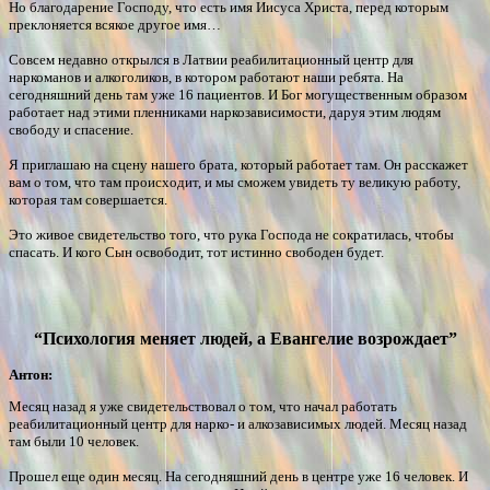
Но благодарение Господу, что есть имя Иисуса Христа, перед которым
преклоняется всякое другое имя…
Совсем недавно открылся в Латвии реабилитационный центр для
наркоманов и алкоголиков, в котором работают наши ребята. На
сегодняшний день там уже 16 пациентов. И Бог могущественным образом
работает над этими пленниками наркозависимости, даруя этим людям
свободу и спасение.
Я приглашаю на сцену нашего брата, который работает там. Он расскажет
вам о том, что там происходит, и мы сможем увидеть ту великую работу,
которая там совершается.
Это живое свидетельство того, что рука Господа не сократилась, чтобы
спасать. И кого Сын освободит, тот истинно свободен будет.
“Психология меняет людей, а Евангелие возрождает”
Антон:
Месяц назад я уже свидетельствовал о том, что начал работать
реабилитационный центр для нарко- и алкозависимых людей. Месяц назад
там были 10 человек.
Прошел еще один месяц. На сегодняшний день в центре уже 16 человек. И