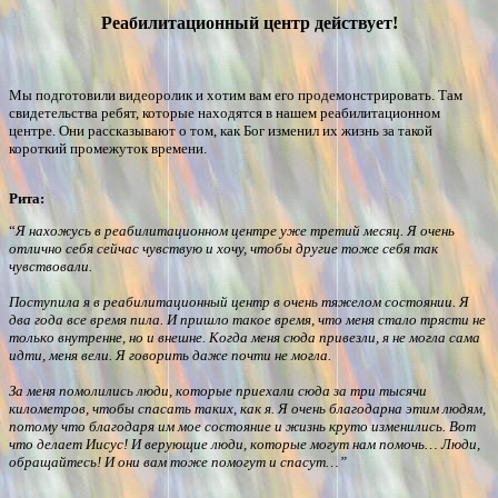
Реабилитационный центр действует!
Мы подготовили видеоролик и хотим вам его продемонстрировать. Там
свидетельства ребят, которые находятся в нашем реабилитационном
центре. Они рассказывают о том, как Бог изменил их жизнь за такой
короткий промежуток времени.
Рита:
“
Я нахожусь в реабилитационном центре уже третий месяц. Я очень
отлично себя сейчас чувствую и хочу, чтобы другие тоже себя так
чувствовали.
Поступила я в реабилитационный центр в очень тяжелом состоянии. Я
два года все время пила. И пришло такое время, что меня стало трясти не
только внутренне, но и внешне. Когда меня сюда привезли, я не могла сама
идти, меня вели. Я говорить даже почти не могла.
За меня помолились люди, которые приехали сюда за три тысячи
километров, чтобы спасать таких, как я. Я очень благодарна этим людям,
потому что благодаря им мое состояние и жизнь круто изменились. Вот
что делает Иисус! И верующие люди, которые могут нам помочь… Люди,
обращайтесь! И они вам тоже помогут и спасут…”