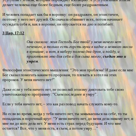
делает человека еще более бедным, еще более раздраженным.
И человек попадает как бы в воронку: он раздражен, он эгоистичен,
поэтому у него нет друзей. Он сначала обвиняет всех, потом начинает
осуждать себя и, как в воронке, он опускается на дно и погибает.
3 Цар. 17:12
Она сказала: жив Господь Бог твой! у меня ничего нет
печеного, а только есть горсть муки в кадке и немного масла
в кувшине; и вот, я наберу полена два дров, и пойду, и
приготовлю это для себя и для сына моего;
съедим это и
умрем
.
Философия эгоистического мышления: “Это моя проблема! И даже если мне
Бог сказал помогать каким-то пророкам, то плевать я хотел на этих
пророков. У меня ничего нет!”
Даже если у тебя ничего нет, не позволяй эгоизму диктовать тебе свою
уничтожающую программу: “Съем последнее и умру”.
Если у тебя ничего нет, – это как раз повод начать служить кому-то.
Но если во время, когда у тебя ничего нет, ты замыкаешься на себе, то ты
попадаешь в порочный круг: “У меня ничего нет, до меня дела никому нет, и
мне ни до кого дела нет. У меня есть страх перед будущим. И что мне
остается? Все, что у меня есть, я съем, а потом умру…”