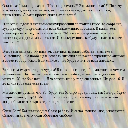
Они тоже были поражены: “И это наркоманы?! Это алкоголики?!” Потому
что они увидели у нас людей, которые вежливы, улыбаются гостям,
приветливы. А сами просто сияют от счастья!
И на этой неделе в местном самоуправлении состоится какое-то собрание,
куда приедут представители всех близлежащих поселков. И наши гости
взяли гору визиток для них и сказали: “Мы всем представителям этих
поселков раздадим ваши визитки. И в каждом поселке будут знать о вашем
центре…”
Вчера мы дали стопку визиток девушке, которая работает в аптеке в
Вентспилсе. Она пообещала, что эти визитки она распространит по аптекам
в своем городе. Уже в Вентспилсе о нас будут знать во всех аптеках…
Бог на самом деле творит чудеса! Бог творит гораздо больше того, о чем мы
помышляем! Потому что мы о таких масштабах, может быть, даже не
мечтали. У нас был план – 15 человек к концу года спасенных. Их уже 16. И
до конца года еще есть время.
Мы даже не думали, что Бог будет так быстро продвигать, так быстро будет
пиарить наш центр! В Интернете написано, по телевидению показывают,
люди общаются, люди везде говорят об этом.
Слава Богу! Бог производит Свою работу. И самое главное, люди спасаются.
Самое главное, что люди обретают свободу.