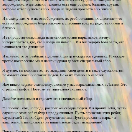
возрожденного для жизни человека есть еще родные, близкие, друзья,
которые отвернулись от них, когда не видели просвета в их жизни.
И я скажу вам, что их освобождение, их реабилитация, их спасение – то
есть их возрождение будет ключом к спасению всех их родственников и
близких.
И эти родственники, видя измененные жизни наркоманов, начнут
интересоваться, где, кто и когда им помог… И я благодарю Бога за то, что
начинается это движение.
И конечно, этот реабилитационный центр нуждается в деньгах. И каждое
третье воскресенье мы в нашей церкви делаем специальный сбор.
Я думаю, вы понимаете, что вкладывая свои деньги в такое служение, вы
помогаете спасению таких людей. Пока их только 16 человек…
Нам никто не даст статистику, сколько у нас наркозависимых в Латвии. Это
страшная цифра. Поэтому ее тщательно скрывают.
Давайте помолимся и сделаем этот специальный сбор.
“Я прошу Тебя, Господь, расположи сердца людей. И я прошу Тебя, пусть
служение этих ребят будет продуктивным. Пусть служение этих ребят,
служителей Твоих, будет результативным. Пусть проклятие нарко- и
алкогольной зависимости на нашей земле будет искоренено!
Порази, Господь, всех тех, кто распространяет наркотики!