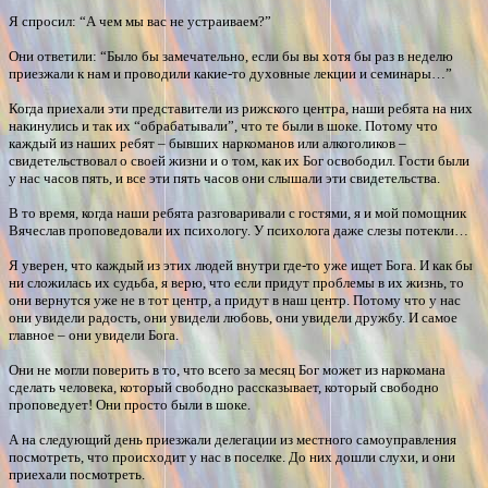
Я спросил: “А чем мы вас не устраиваем?”
Они ответили: “Было бы замечательно, если бы вы хотя бы раз в неделю
приезжали к нам и проводили какие-то духовные лекции и семинары…”
Когда приехали эти представители из рижского центра, наши ребята на них
накинулись и так их “обрабатывали”, что те были в шоке. Потому что
каждый из наших ребят – бывших наркоманов или алкоголиков –
свидетельствовал о своей жизни и о том, как их Бог освободил. Гости были
у нас часов пять, и все эти пять часов они слышали эти свидетельства.
В то время, когда наши ребята разговаривали с гостями, я и мой помощник
Вячеслав проповедовали их психологу. У психолога даже слезы потекли…
Я уверен, что каждый из этих людей внутри где-то уже ищет Бога. И как бы
ни сложилась их судьба, я верю, что если придут проблемы в их жизнь, то
они вернутся уже не в тот центр, а придут в наш центр. Потому что у нас
они увидели радость, они увидели любовь, они увидели дружбу. И самое
главное – они увидели Бога.
Они не могли поверить в то, что всего за месяц Бог может из наркомана
сделать человека, который свободно рассказывает, который свободно
проповедует! Они просто были в шоке.
А на следующий день приезжали делегации из местного самоуправления
посмотреть, что происходит у нас в поселке. До них дошли слухи, и они
приехали посмотреть.