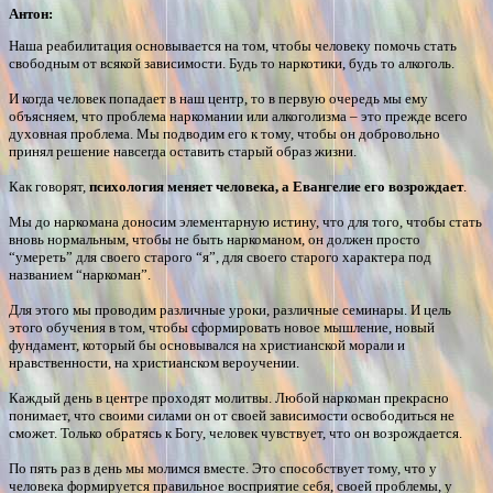
Антон:
Наша реабилитация основывается на том, чтобы человеку помочь стать
свободным от всякой зависимости. Будь то наркотики, будь то алкоголь.
И когда человек попадает в наш центр, то в первую очередь мы ему
объясняем, что проблема наркомании или алкоголизма – это прежде всего
духовная проблема. Мы подводим его к тому, чтобы он добровольно
принял решение навсегда оставить старый образ жизни.
Как говорят,
психология меняет человека, а Евангелие его возрождает
.
Мы до наркомана доносим элементарную истину, что для того, чтобы стать
вновь нормальным, чтобы не быть наркоманом, он должен просто
“умереть” для своего старого “я”, для своего старого характера под
названием “наркоман”.
Для этого мы проводим различные уроки, различные семинары. И цель
этого обучения в том, чтобы сформировать новое мышление, новый
фундамент, который бы основывался на христианской морали и
нравственности, на христианском вероучении.
Каждый день в центре проходят молитвы. Любой наркоман прекрасно
понимает, что своими силами он от своей зависимости освободиться не
сможет. Только обратясь к Богу, человек чувствует, что он возрождается.
По пять раз в день мы молимся вместе. Это способствует тому, что у
человека формируется правильное восприятие себя, своей проблемы, у