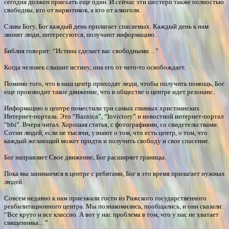
сегодня должен приехать еще один. И сейчас эти шестеро также полностью
свободны, кто от наркотиков, а кто от алкоголя.
Слава Богу, Бог каждый день прилагает спасаемых. Каждый день к нам
звонят люди, интересуются, получают информацию.
Библия говорит: “Истина сделает вас свободными…”
Когда человек слышит истину, она его от чего-то освобождает.
Помимо того, что в наш центр приходят люди, чтобы получить помощь, Бог
еще производит такое движение, что в обществе о центре идет резонанс.
Информацию о центре поместили три самых главных христианских
Интернет-портала. Это “Baznica”, “Invictory” и новостной интернет-портал
“bbi”. Вчера читал. Хорошая статья, с фотографиями, со свидетельствами.
Сотни людей, если не тысячи, узнают о том, что есть центр, о том, что
каждый желающий может придти и получить свободу и свое спасение.
Бог направляет Свое движение, Бог расширяет границы.
Пока мы занимаемся в центре с ребятами, Бог в это время прилагает нужных
людей.
Совсем недавно к нам приезжали гости из Рижского государственного
реабилитационного центра. Мы познакомились, пообщались, и они сказали:
“Все круто и все классно. А вот у нас проблема в том, что у нас не хватает
священника…”