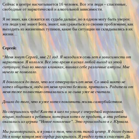
Сейчас в центре насчитывается 16 человек. Все эти люди – спасенные,
свободные от наркотической и алкогольной зависимости.
Я не знаю, как сложится их судьба дальше, но в одном могу быть уверен:
эти люди уже знают Бога, знают, как сражаться со своими проблемами, как
выходить из жизненных тупиков, какие бы ситуации ни складывались в их
жизни…
Сергей:
“
Меня зовут Сергей, мне 21 год. Я находился семь лет в зависимости от
наркотиков. Я кололся. Все это время я искал любой выход из этой
ситуации: был во многих клиниках, вшивал себе различные ампулы. Мне
ничего не помогало.
Я докололся до того, что все отвернулись от меня. Со мной никто не
хотел общаться, люди от меня просто бежали, прятались. Родители от
меня тоже полностью отказались и за сына уже не считали.
Дошло до того, что я уже хотел покончить жизнь самоубийством.
Но свершилось чудо! Как-то я шел по улице с очередной ворованной
вещью, подошел к ребятам, которым хотел ее продать, а эти ребята
оказались из церкви “Новое поколение”. Это происходило в г. Юрмала.
Мы разговорились, и я узнал о том, что есть такой центр. Я долго думал.
Но в конце концов мое сердце раскрылось. Я увидел путь к спасению. До