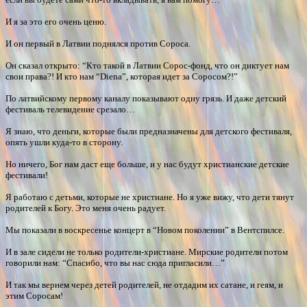
И я за это его очень ценю.
И он первый в Латвии поднялся против Сороса.
Он сказал открыто: “Кто такой в Латвии Сорос-фонд, что он диктует нам
свои права?! И кто нам “Diena”, которая идет за Соросом?!”
По латвийскому первому каналу показывают одну грязь. И даже детский
фестиваль телевидение срезало…
Я знаю, что деньги, которые были предназначены для детского фестиваля,
опять ушли куда-то в сторону.
Но ничего, Бог нам даст еще больше, и у нас будут христианские детские
фестивали!
Я работаю с детьми, которые не христиане. Но я уже вижу, что дети тянут
родителей к Богу. Это меня очень радует.
Мы показали в воскресенье концерт в “Новом поколении” в Вентспилсе.
И в зале сидели не только родители-христиане. Мирские родители потом
говорили нам: “Спасибо, что вы нас сюда пригласили…”
И так мы вернем через детей родителей, не отдадим их сатане, и геям, и
этим Соросам!