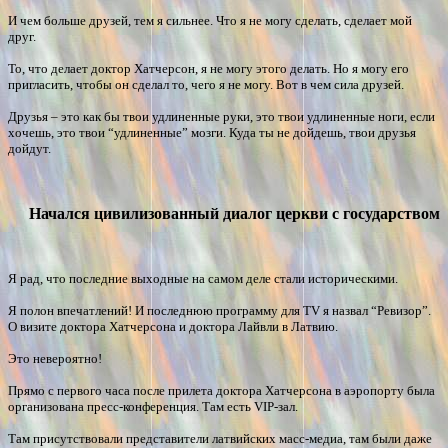
И чем больше друзей, тем я сильнее. Что я не могу сделать, сделает мой
друг.
То, что делает доктор Хатчерсон, я не могу этого делать. Но я могу его
пригласить, чтобы он сделал то, чего я не могу. Вот в чем сила друзей.
Друзья – это как бы твои удлиненные руки, это твои удлиненные ноги, если
хочешь, это твои “удлиненные” мозги. Куда ты не дойдешь, твои друзья
дойдут.
Начался цивилизованный диалог церкви с государством
Я рад, что последние выходные на самом деле стали историческими.
Я полон впечатлений! И последнюю программу для TV я назвал “Ревизор”.
О визите доктора Хатчерсона и доктора Лайвли в Латвию.
Это невероятно!
Прямо с первого часа после прилета доктора Хатчерсона в аэропорту была
организована пресс-конференция. Там есть VIP-зал.
Там присутствовали представители латвийских масс-медиа, там были даже