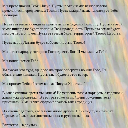
Мы превозносим Тебя, Иисус. Пусть на этой земле всякое колено
преклонится перед именем Твоим. Пусть каждый язык исповедует Тебя
Господом.
Пусть эта земля никогда не превратится в Содом и Гоморру. Пусть на этой
земле никогда не будет попрана Твоя праведность. Пусть эта земля будет
местом Твоего покоя. Пусть эта земля будет территорией Твоего Царства.
Пусть народ Латвии будет собственностью Твоею!
Мы – тот народ, у которого Господь есть Бог! И мы славим Тебя!
Мы поклоняемся Тебе.
Ты сказал, что туда, где двое или трое соберутся во имя Твое, Ты
обязательно явишься. Пусть так и будет в этот вечер.
Мы просим Тебя об этом во имя Иисуса Христа…”
В какое славное время мы живем! Не успеешь глазом моргнуть, а год твоей
жизни уже пролетел… В этот раз тоже на мой день рождения гости
приезжали. У меня уже сформировалась такая традиция.
И я очень рад тому, что у меня много друзей. Причем друзей разных.
Черных и белых, латышскоязычных и русскоязычных…
Богатство – в друзьях!