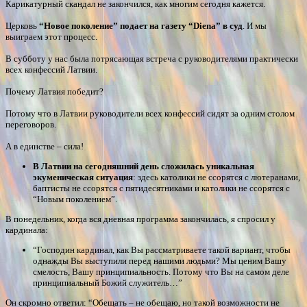
Карикатурный скандал не закончился, как многим сегодня кажется.
Церковь
“Новое поколение” подает на газету “Diena” в суд
. И мы
выиграем этот процесс.
В субботу у нас была потрясающая встреча с руководителями практически
всех конфессий Латвии.
Почему Латвия победит?
Потому что в Латвии руководители всех конфессий сидят за одним столом
переговоров.
А в единстве – сила!
В Латвии на сегодняшний день сложилась уникальная
экуменическая ситуация
: здесь католики не ссорятся с лютеранами,
баптисты не ссорятся с пятидесятниками и католики не ссорятся с
“Новым поколением”.
В понедельник, когда вся дневная программа закончилась, я спросил у
кардинала:
“Господин кардинал, как Вы рассматриваете такой вариант, чтобы
однажды Вы выступили перед нашими людьми? Мы ценим Вашу
смелость, Вашу принципиальность. Потому что Вы на самом деле
принципиальный Божий служитель…”
Он скромно ответил: “Обещать – не обещаю, но такой возможности не