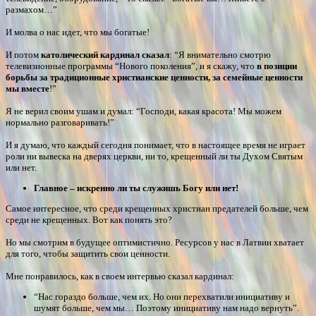
размахом…”
И молва о нас идет, что мы богатые!
И потом
католический кардинал сказал
: “Я внимательно смотрю
телевизионные программы “Нового поколения”, и я скажу, что
в позиции
борьбы за традиционные христианские ценности, за семейные ценности
мы вместе
!”
Я не верил своим ушам и думал: “Господи, какая красота! Мы можем
нормально разговаривать!”
И я думаю, что каждый сегодня понимает, что в настоящее время не играет
роли ни вывеска на дверях церкви, ни то, крещенный ли ты Духом Святым
или нет.
Главное – искренно ли ты служишь Богу или нет!
Самое интересное, что среди крещенных христиан предателей больше, чем
среди не крещенных. Вот как понять это?
Но мы смотрим в будущее оптимистично. Ресурсов у нас в Латвии хватает
для того, чтобы защитить свои ценности.
Мне понравилось, как в своем интервью сказал кардинал:
“Нас гораздо больше, чем их. Но они перехватили инициативу и
шумят больше, чем мы… Поэтому инициативу нам надо вернуть”.