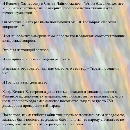
И Кеннету Хатчерсону и Скотту Лайвли сказали: “Вы из Америки, хотите
защищать христиан, а ваше американское посольство финансирует
гомосексуалистов…”
Он ответил: “Я как раз имею полномочия от FBCI разобраться с этим
вопросом…”
И он нанес визит в американское посольство и задал там соответствующие
конкретные вопросы.
Это был настоящий ревизор…
И как приятно с такими людьми работать…
В начале этого года Бог дал нам слово, что этот год – “время посещения
их”.
И Господь начал делать это!
Когда Кеннет Хатчерсон изучил статьи расходов и финансирования в
Финансовых документах американского посольства, то выяснилось, что в
июле прошлого года американское посольство выделило где-то 750
долларов на проведение гей-парада.
После того, как латвийская общественность возмутилась этим парадом, то,
казалось бы, в посольстве должны были понять, что народу Латвии это не
нужно, потому что от этого рождается проблема.