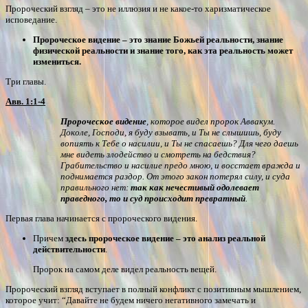
Пророческий взгляд – это не иллюзия и не какое-то харизматическое
исповедание.
Пророческое видение – это знание Божьей реальности, знание
физической реальности и знание того, как эта реальность может
измениться.
Три главы.
Авв. 1:1-4
Пророческое видение
, которое видел пророк Аввакум.
Доколе, Господи, я буду взывать, и Ты не слышишь, буду
вопиять к Тебе о насилии, и Ты не спасаешь? Для чего даешь
мне видеть злодейство и смотреть на бедствия?
Грабительство и насилие предо мною, и восстает вражда и
поднимается раздор. От этого закон потерял силу, и суда
правильного нет:
так как нечестивый одолевает
праведного, то и суд происходит превратный
.
Первая глава начинается с пророческого видения.
Причем
здесь пророческое видение – это анализ реальной
действительности
.
Пророк на самом деле видел реальность вещей.
Пророческий взгляд вступает в полный конфликт с позитивным мышлением,
которое учит: “Давайте не будем ничего негативного замечать и