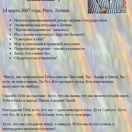
14 марта 2007 года, Рига, Латвия
Начался цивилизованный диалог церкви с государством.
Экуменическая ситуация в Латвии.
“Время посещения их” началось!
Мы служим в интересах Царства Божьего!
“Смотрите в оба!”
Мэр в оппозиции к правящей верхушке.
Пророческое видение – анализ реальности.
Знать, что скажет Бог.
Сбудется и не отменится!
“Иисус, мы превозносим Тебя и святим Твое имя. Ты – Альфа и Омега, Ты –
путь, истина и жизнь. Ты Тот, Кто прощает грехи, Кто измученных
выпускает на свободу.
Спасибо Тебе за спасение. За то, что мы живы, что мы можем сегодня знать
Тебя и быть в народе Твоем, в церкви Твоей.
Благодарим Тебя за то, что мы – храм живущего в нас Духа Святого. За то,
что Тот, Кто в нас, – Он больше того, кто в этом мире.
За то, что мы сегодня не внизу, а наверху. И что мы не отступаем, а
переходим в контрнаступление!