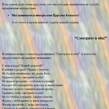
Я на самом деле очень рад тому, что мы сегодня занимаемся не сугубо
церковными интересами.
Мы занимаемся интересами Царства Божьего!
А от этого в целом зависит судьба нашей страны.
“Смотрите в оба!”
Я написал новые стихи под названием “Смотрите в оба!” и хотел бы
предоставить их вашему вниманию.
С кем и куда? Какой дорогой?
К каким городам? Прямо с порога
Не будьте наивными, но, ради Бога,
Храните себя, смотрите в оба!
Не верьте рекламе – соблазн и уловки!
Кредит без процентов, как сыр в мышеловке.
Опасное золото сомнительной пробы…
Храните себя, смотрите в оба!
Не то чтобы страшно, скорее опасно
Ждать с неба манну и жить напрасно.
Жизнь пролетит. Слезы, восторги,
Скупость и зависть закончатся в морге.