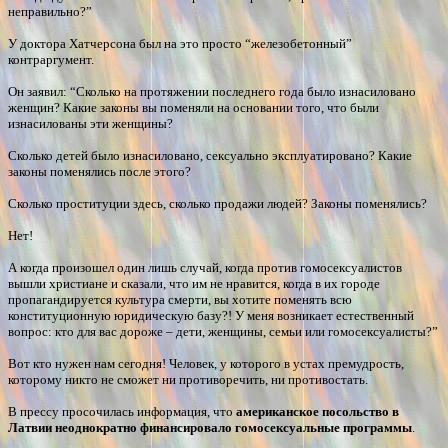
неправильно?”
У доктора Хатчерсона был на это просто “железобетонный”
контраргумент.
Он заявил: “Сколько на протяжении последнего года было изнасиловано
женщин? Какие законы вы поменяли на основании того, что были
изнасилованы эти женщины?
Сколько детей было изнасиловано, сексуально эксплуатировано? Какие
законы поменялись после этого?
Сколько проституции здесь, сколько продажи людей? Законы поменялись?
Нет!
А когда произошел один лишь случай, когда против гомосексуалистов
вышли христиане и сказали, что им не нравится, когда в их городе
пропагандируется культура смерти, вы хотите поменять всю
конституционную юридическую базу?! У меня возникает естественный
вопрос: кто для вас дороже – дети, женщины, семьи или гомосексуалисты?”
Вот кто нужен нам сегодня! Человек, у которого в устах премудрость,
которому никто не сможет ни противоречить, ни противостать.
В прессу просочилась информация, что
американское посольство в
Латвии неоднократно финансировало гомосексуальные программы
.