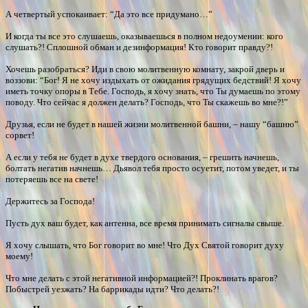
А четвертый успокаивает: “Да это все придумано…”
И когда ты все это слушаешь, оказываешься в полном недоумении: кого
слушать?! Сплошной обман и дезинформация! Кто говорит правду?!
Хочешь разобраться? Иди в свою молитвенную комнату, закрой дверь и
воззови: “Бог! Я не хочу издыхать от ожидания грядущих бедствий! Я хочу
иметь точку опоры в Тебе. Господь, я хочу знать, что Ты думаешь по этому
поводу. Что сейчас я должен делать? Господь, что Ты скажешь во мне?!”
Друзья, если не будет в нашей жизни молитвенной башни, – нашу “башню”
сорвет!
А если у тебя не будет в духе твердого основания, – грешить начнешь,
болтать негатив начнешь… Дьявол тебя просто осуетит, потом уведет, и ты
потеряешь все на свете!
Держитесь за Господа!
Пусть дух ваш будет, как антенна, все время принимать сигналы свыше.
Я хочу слышать, что Бог говорит во мне! Что Дух Святой говорит духу
моему!
Что мне делать с этой негативной информацией?! Проклинать врагов?
Побыстрей уезжать? На баррикады идти? Что делать?!