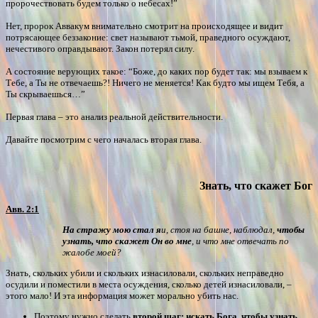
пророчествовать будем только о небесах!”
Нет, пророк Аввакум внимательно смотрит на происходящее и видит
потрясающее беззаконие: свет называют тьмой, праведного осуждают,
нечестивого оправдывают. Закон потерял силу.
А состояние верующих такое: “Боже, до каких пор будет так: мы взываем к
Тебе, а Ты не отвечаешь?! Ничего не меняется! Как будто мы ищем Тебя, а
Ты скрываешься…”
Первая глава – это анализ реальной действительности.
Давайте посмотрим с чего началась вторая глава.
Знать, что скажет Бог
Авв. 2:1
На стражу мою стал я
и, стоя на башне, наблюдал,
чтобы
узнать, что скажет Он во мне
, и что мне отвечать по
жалобе моей?
Знать, скольких убили и скольких изнасиловали, скольких неправедно
осудили и поместили в места осуждения, сколько детей изнасиловали, –
этого мало! И эта информация может морально убить нас.
Поэтому нужно сделать
второй шаг: искать Бога, чтобы узнать,