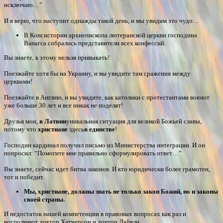
исключаю…”
И я верю, что наступит однажды такой день, и мы увидим это чудо…
В Консистории архиепископа лютеранской церкви господина
Ванагса собрались представители всех конфессий.
Вы знаете, к этому нельзя привыкать!
Поезжайте хотя бы на Украину, и вы увидите там сражения между
церквами!
Поезжайте в Англию, и вы увидите, как католики с протестантами воюют
уже больше 30 лет и все никак не поделят!
Друзья мои,
в Латвии
уникальная ситуация для великой Божьей славы,
потому что
христиане
здесь
в единстве
!
Господин кардинал получил письмо из Министерства интеграции. И он
попросил: “Помогите мне правильно сформулировать ответ…”
Вы знаете, сейчас идет битва законов. И кто юридически более грамотен,
тот и победит.
Мы, христиане, должны знать не только закон Божий, но и законы
своей страны.
И недостаток нашей компетенции в правовых вопросах как раз и
восполняют доктор Хатчерсон и доктор Лайвли.