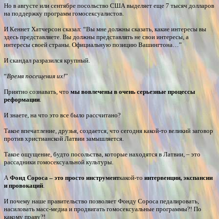
Но в августе или сентябре посольство США выделяет еще 7 тысяч долларов
на поддержку программ гомосексуалистов.
И Кеннет Хатчерсон сказал: “Вы мне должны сказать, какие интересы вы
здесь представляете. Вы должны представлять не свои интересы, а
интересы своей страны. Официальную позицию Вашингтона…”
И скандал разразился крупный.
“
Время посещения их!
”
Приятно сознавать, что
мы вовлечены в очень серьезные процессы
реформации
.
И знаете, на что это все было рассчитано?
Такое впечатление, друзья, создается, что сегодня какой-то великий заговор
против христианской Латвии замышляется.
Такое ощущение, будто посольства, которые находятся в Латвии, – это
рассадники гомосексуальной культуры.
А
Фонд Сороса – это просто инструмент
какой-то
интервенции, экспансии
и провокаций
.
И почему наше правительство позволяет Фонду Сороса педалировать,
насиловать масс-медиа и продвигать гомосексуальные программы?! По
какому праву?!