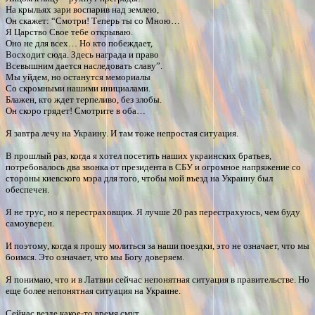
На крыльях зари воспарив над землею,
Он скажет: “Смотри! Теперь ты со Мною…
Я Царство Свое тебе открываю.
Оно не для всех… Но кто побеждает,
Восходит сюда. Здесь награда и право
Всевышним дается наследовать славу”.
Мы уйдем, но останутся мемориалы
Со скромными нашими инициалами.
Блажен, кто ждет терпеливо, без злобы.
Он скоро грядет! Смотрите в оба…
Я завтра лечу на Украину. И там тоже непростая ситуация.
В прошлый раз, когда я хотел посетить наших украинских братьев,
потребовалось два звонка от президента в СБУ и огромное напряжение со
стороны киевского мэра для того, чтобы мой въезд на Украину был
обеспечен.
Я не трус, но я перестраховщик. Я лучше 20 раз перестрахуюсь, чем буду
самоуверен.
И поэтому, когда я прошу молиться за наши поездки, это не означает, что мы
боимся. Это означает, что мы Богу доверяем.
Я понимаю, что и в Латвии сейчас непонятная ситуация в правительстве. Но
еще более непонятная ситуация на Украине.
Сейчас везде какое-то время смут.