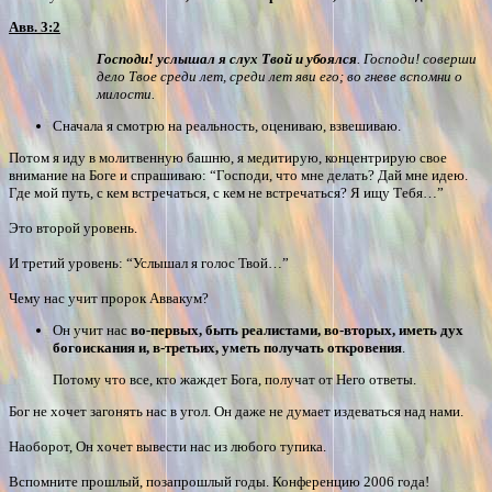
Авв. 3:2
Господи! услышал я слух Твой и убоялся
. Господи! соверши
дело Твое среди лет, среди лет яви его; во гневе вспомни о
милости.
Сначала я смотрю на реальность, оцениваю, взвешиваю.
Потом я иду в молитвенную башню, я медитирую, концентрирую свое
внимание на Боге и спрашиваю: “Господи, что мне делать? Дай мне идею.
Где мой путь, с кем встречаться, с кем не встречаться? Я ищу Тебя…”
Это второй уровень.
И третий уровень: “Услышал я голос Твой…”
Чему нас учит пророк Аввакум?
Он учит нас
во-первых, быть реалистами, во-вторых, иметь дух
богоискания и, в-третьих, уметь получать откровения
.
Потому что все, кто жаждет Бога, получат от Него ответы.
Бог не хочет загонять нас в угол. Он даже не думает издеваться над нами.
Наоборот, Он хочет вывести нас из любого тупика.
Вспомните прошлый, позапрошлый годы. Конференцию 2006 года!