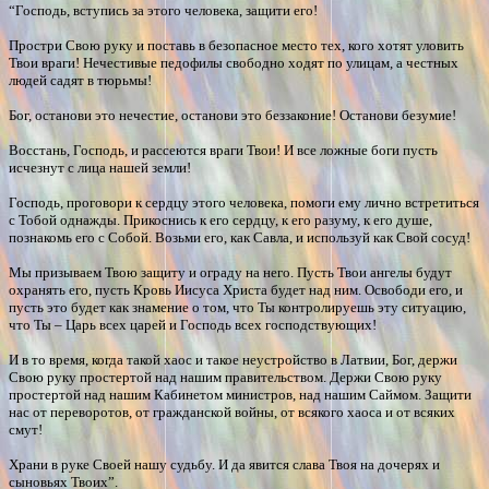
“Господь, вступись за этого человека, защити его!
Простри Свою руку и поставь в безопасное место тех, кого хотят уловить
Твои враги! Нечестивые педофилы свободно ходят по улицам, а честных
людей садят в тюрьмы!
Бог, останови это нечестие, останови это беззаконие! Останови безумие!
Восстань, Господь, и рассеются враги Твои! И все ложные боги пусть
исчезнут с лица нашей земли!
Господь, проговори к сердцу этого человека, помоги ему лично встретиться
с Тобой однажды. Прикоснись к его сердцу, к его разуму, к его душе,
познакомь его с Собой. Возьми его, как Савла, и используй как Свой сосуд!
Мы призываем Твою защиту и ограду на него. Пусть Твои ангелы будут
охранять его, пусть Кровь Иисуса Христа будет над ним. Освободи его, и
пусть это будет как знамение о том, что Ты контролируешь эту ситуацию,
что Ты – Царь всех царей и Господь всех господствующих!
И в то время, когда такой хаос и такое неустройство в Латвии, Бог, держи
Свою руку простертой над нашим правительством. Держи Свою руку
простертой над нашим Кабинетом министров, над нашим Саймом. Защити
нас от переворотов, от гражданской войны, от всякого хаоса и от всяких
смут!
Храни в руке Своей нашу судьбу. И да явится слава Твоя на дочерях и
сыновьях Твоих”.