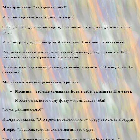
Мы спрашивали: “Что делать, как?!”
И Бог выводил нас из трудных ситуаций.
Он и дальше будет нас выводить, если мы по-прежнему будем искать Его
лица.
И посмотрите, здесь выведена общая схема. Три главы – три ступени.
Реальная оценка ситуации, которую людям не под силу исправить. Но с
Богом исправить эту реальность возможно.
Поэтому надо идти на молитвенную башню и молиться: “Господь, что Ты
скажешь?”
Молитва – это не всегда на языках кричать.
Молитва – это еще услышать Бога в себе, услышать Его ответ.
Может быть, всего одну фразу – и она спасет тебя!
“Боже, дай мне слово!”
И когда Бог сказал: “Это время посещения их”, – я беру это слово в сердце.
Я верю: “Господь, если Ты сказал, значит, это будет!”
“
На башню встал я, чтобы услышать, что говорит Бог во мне
…”