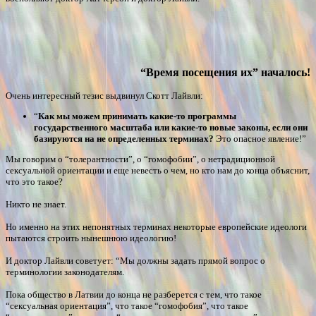
“Время посещения их” началось!
Очень интересный тезис выдвинул Скотт Лайвли:
“
Как мы можем принимать какие-то программы
государственного масштаба или какие-то новые законы, если они
базируются на не определенных терминах?
Это опасное явление!”
Мы говорим о “толерантности”, о “гомофобии”, о нетрадиционной
сексуальной ориентации и еще невесть о чем, но кто нам до конца объяснит,
что это такое?
Никто не знает.
Но именно на этих непонятных терминах некоторые европейские идеологи
пытаются строить нынешнюю идеологию!
И доктор Лайвли советует: “Мы должны задать прямой вопрос о
терминологии законодателям.
Пока общество в Латвии до конца не разберется с тем, что такое
“сексуальная ориентация”, что такое “гомофобия”, что такое