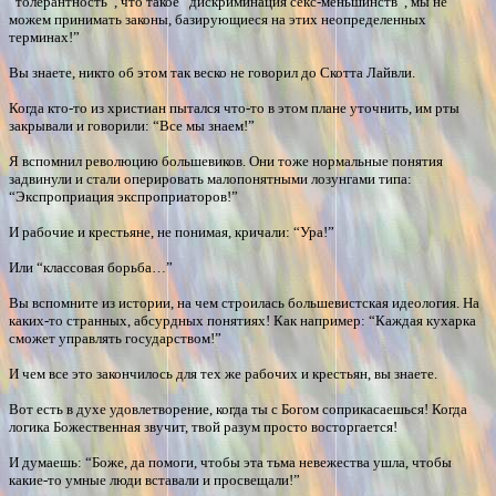
“толерантность”, что такое “дискриминация секс-меньшинств”, мы не
можем принимать законы, базирующиеся на этих неопределенных
терминах!”
Вы знаете, никто об этом так веско не говорил до Скотта Лайвли.
Когда кто-то из христиан пытался что-то в этом плане уточнить, им рты
закрывали и говорили: “Все мы знаем!”
Я вспомнил революцию большевиков. Они тоже нормальные понятия
задвинули и стали оперировать малопонятными лозунгами типа:
“Экспроприация экспроприаторов!”
И рабочие и крестьяне, не понимая, кричали: “Ура!”
Или “классовая борьба…”
Вы вспомните из истории, на чем строилась большевистская идеология. На
каких-то странных, абсурдных понятиях! Как например: “Каждая кухарка
сможет управлять государством!”
И чем все это закончилось для тех же рабочих и крестьян, вы знаете.
Вот есть в духе удовлетворение, когда ты с Богом соприкасаешься! Когда
логика Божественная звучит, твой разум просто восторгается!
И думаешь: “Боже, да помоги, чтобы эта тьма невежества ушла, чтобы
какие-то умные люди вставали и просвещали!”