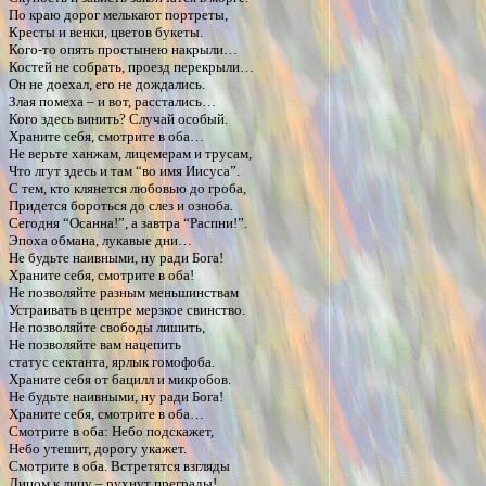
По краю дорог мелькают портреты,
Кресты и венки, цветов букеты.
Кого-то опять простынею накрыли…
Костей не собрать, проезд перекрыли…
Он не доехал, его не дождались.
Злая помеха – и вот, расстались…
Кого здесь винить? Случай особый.
Храните себя, смотрите в оба…
Не верьте ханжам, лицемерам и трусам,
Что лгут здесь и там “во имя Иисуса”.
С тем, кто клянется любовью до гроба,
Придется бороться до слез и озноба.
Сегодня “Осанна!”, а завтра “Распни!”.
Эпоха обмана, лукавые дни…
Не будьте наивными, ну ради Бога!
Храните себя, смотрите в оба!
Не позволяйте разным меньшинствам
Устраивать в центре мерзкое свинство.
Не позволяйте свободы лишить,
Не позволяйте вам нацепить
статус сектанта, ярлык гомофоба.
Храните себя от бацилл и микробов.
Не будьте наивными, ну ради Бога!
Храните себя, смотрите в оба…
Смотрите в оба: Небо подскажет,
Небо утешит, дорогу укажет.
Смотрите в оба. Встретятся взгляды
Лицом к лицу – рухнут преграды!