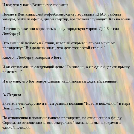
И вот, что у нас в Вентспилсе творится.
Ночью в Вентспилсский нефтебизнес-центр ворвались КНАБ, разбили
камеры, разбили офисы, двери квартир, арестовали служащих. Как на войне.
И точно так же они ворвались в нашу городскую мэрию. Дай Бог сил
Лембергу!
Это сильный человек в Латвии, который открыто написал в письме
президенту: “Вы должны знать, что делается в этой стране!”
Как-то я Лембергу говорила о Боге.
И он сказал мне на следующий день: “Ты знаешь, а я в одной церкви крышу
поменял…”
И я думаю, что Бог теперь слышит наши молитвы ходатайственные.
А. Ледяев:
Знаете, в чем сходство и в чем разница позиции “Нового поколения” и мэра
Вентспилса?
По отношению к политике нашего президента, по отношению к фонду
Сороса, по отношению к гомосексуальной экспансии мы находимся в
единой позиции.