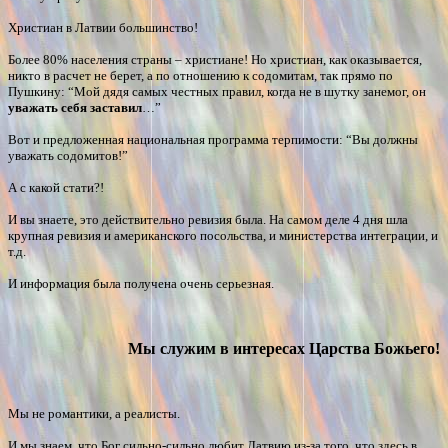
Христиан в Латвии большинство!
Более 80% населения страны – христиане! Но христиан, как оказывается,
никто в расчет не берет, а по отношению к содомитам, так прямо по
Пушкину: “Мой дядя самых честных правил, когда не в шутку занемог, он
уважать себя заставил
…”
Вот и предложенная национальная программа терпимости: “Вы должны
уважать содомитов!”
А с какой стати?!
И вы знаете, это действительно ревизия была. На самом деле 4 дня шла
крупная ревизия и американского посольства, и министерства интеграции, и
т.д.
И информация была получена очень серьезная.
Мы служим в интересах Царства Божьего!
Мы не романтики, а реалисты.
И мы знаем, что Бог сильно-сильно любит Латвию из-за того, что здесь в