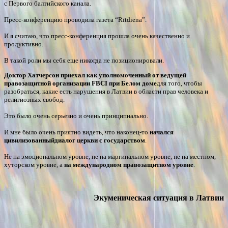
с Первого балтийского канала.
Пресс-конференцию проводила газета “
Rītdiena
”.
И я считаю, что пресс-конференция прошла очень качественно и
продуктивно.
В такой роли мы себя еще никогда не позиционировали.
Доктор Хатчерсон приехал как уполномоченный от ведущей
правозащитной организации FBCI при Белом доме
для того, чтобы
разобраться, какие есть нарушения в Латвии в области прав человека и
религиозных свобод.
Это было очень серьезно и очень принципиально.
И мне было очень приятно видеть, что наконец-то
начался
цивилизованный
диалог церкви с государством
.
Не на эмоциональном уровне, не на маргинальном уровне, не на местном,
хуторском уровне, а
на международном правозащитном уровне
.
Экуменическая ситуация в Латвии