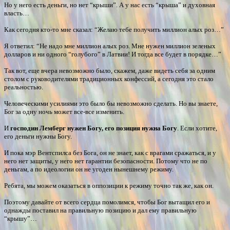
Но у него есть деньги, но нет “крыши”. А у нас есть “крыша” и духовная
власть…
Как сегодня кто-то мне сказал: “Желаю тебе получить миллион алых роз…”
Я ответил: “Не надо мне миллион алых роз. Мне нужен миллион зеленых
долларов и ни одного “голубого” в Латвии! И тогда все будет в порядке…”
Так вот, еще вчера невозможно было, скажем, даже видеть себя за одним
столом с руководителями традиционных конфессий, а сегодня это стало
реальностью.
Человеческими усилиями это было бы невозможно сделать. Но вы знаете,
Бог за одну ночь может все-все изменить.
И
господин Лемберг нужен Богу, его позиция нужна Богу
. Если хотите,
его деньги нужны Богу.
И пока мэр Вентспилса без Бога, он не знает, как с врагами сражаться, и у
него нет защиты, у него нет гарантии безопасности. Потому что не по
деньгам, а по идеологии он не угоден нынешнему режиму.
Ребята, мы можем оказаться в оппозиции к режиму точно так же, как он.
Поэтому давайте от всего сердца помолимся, чтобы Бог вытащил его и
однажды поставил на правильную позицию и дал ему правильную
“крышу”…