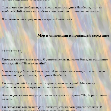
Только что нам сообщили, что арестовали господина Лэмберга, что там
вообще КНАБ такие творит беззакония, что просто уму не постижимо.
Я приглашаю на сцену нашу сестру из Вентспилса.
Мэр в оппозиции к правящей верхушке
***********:
Сначала я скажу, кто я такая. Я учитель пения, и, может быть, вы вспомните
моих детей из “
Jūras akmentiņi
”.
У меня сердце болит за Вентспилс. И не только из-за того, что арестовали
нашего городского мэра, господина Лемберга.
Он неверующий. Но у него есть деньги, и он не скупой. Мы к нему
обращались за помощью, и он очень много помогал.
Хотя, надо сказать, он сразу просто так деньги не давал: “На, бери и отвали
от меня…”
Он сказал мне в первый год: “Покажите, что вы сами умеете без меня. И
если вы будете сами что-то вкладывать, я вам помогу…”