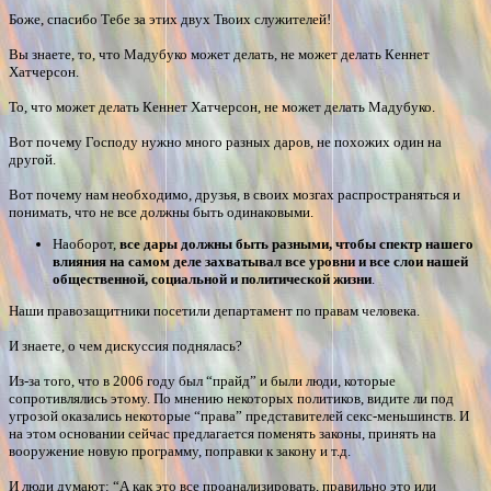
Боже, спасибо Тебе за этих двух Твоих служителей!
Вы знаете, то, что Мадубуко может делать, не может делать Кеннет
Хатчерсон.
То, что может делать Кеннет Хатчерсон, не может делать Мадубуко.
Вот почему Господу нужно много разных даров, не похожих один на
другой.
Вот почему нам необходимо, друзья, в своих мозгах распространяться и
понимать, что не все должны быть одинаковыми.
Наоборот,
все дары должны быть разными, чтобы спектр нашего
влияния на самом деле захватывал все уровни и все слои нашей
общественной, социальной и политической жизни
.
Наши правозащитники посетили департамент по правам человека.
И знаете, о чем дискуссия поднялась?
Из-за того, что в 2006 году был “прайд” и были люди, которые
сопротивлялись этому. По мнению некоторых политиков, видите ли под
угрозой оказались некоторые “права” представителей секс-меньшинств. И
на этом основании сейчас предлагается поменять законы, принять на
вооружение новую программу, поправки к закону и т.д.
И люди думают: “А как это все проанализировать, правильно это или