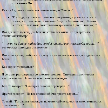
что скажет Он
.
Каждый должен иметь свою молитвенную “башню”.
“Господь, я устал смотреть эти программы, я устал читать эти
газеты, я устал слышать только о бедах и беззаконии… Только
негатив, только компромат, только криминал! Просто кошмар!”
Вот для чего нужен Дом Божий: чтобы вся жизнь не превратилась в
сплошной кошмар!
“…
стоя на башне, наблюдал, чтобы узнать, что скажет Он во мне
…” –
вот отсюда приходит откровение.
Вот почему надо отбросить суету и нужно иметь время для уединения с
Богом.
Как сориентироваться?
Я сегодня разговаривал со многими людьми. Ситуация практически
неуправляемая. Никто не знает, что делать надо.
Кто-то говорит: “Олигархи готовят переворот…”
Другой говорит: “Да все спокойно! Это просто слухи…”
Третий: “Готовится инфляция, поэтому сейчас кредиты замораживаются,
осложняется…”