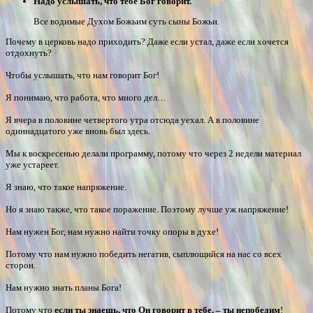
Надо услышать, что тебе Бог говорит.
Все водимые Духом Божьим суть сыны Божьи.
Почему в церковь надо приходить? Даже если устал, даже если хочется
отдохнуть?
Чтобы услышать, что нам говорит Бог!
Я понимаю, что работа, что много дел…
Я вчера в половине четвертого утра отсюда уехал. А в половине
одиннадцатого уже вновь был здесь.
Мы к воскресенью делали программу, потому что через 2 недели материал
уже устареет.
Я знаю, что такое напряжение.
Но я знаю также, что такое поражение. Поэтому лучше уж напряжение!
Нам нужен Бог, нам нужно найти точку опоры в духе!
Потому что нам нужно победить негатив, сыплющийся на нас со всех
сторон.
Нам нужно знать планы Бога!
Потому что
если ты знаешь, что Он говорит в тебе, – ты непобедим
!