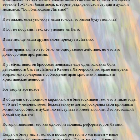
течение 15-17 лет были люди, которые раздирали свои сердца и души и
молились: “Бог, благослови Латвию!”
И не важно, если умолкнут наши голоса, то камни будут вопиять!
И Бог не посрамит тех, кто уповает на Него.
В мае месяце наши друзья вновь приедут в Латвию.
И мне нравится, что это было не одноразовое действие, но что это
долгосрочная программа.
И у гей-активистов Брюсселя появилась еще одна головная боль:
деятельность Скотта Лайвли и Кеннета Хатчерсона, которые намерены
всерьез контролировать соблюдение прав христиан и защищать
христианские ценности.
Бог творит все новое!
В общении с господином кардиналом я был восхищен тем, что в такие годы
– 76 лет! – человек имеет Божественную логику, сохранил свои принципы
жизни, способность публично выступать и имеет влияние. Это настоящий
Божий служитель!
История запомнит его как одного из мощных реформаторов Латвии.
Когда он был у нас в гостях и посмотрел то, что мы имеем – наше
телевидение, оборудование, – то сказал: “Богатые вы… Живете с