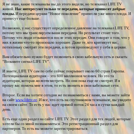
Я не знаю, какие телеканалы вы до этого видели, но телеканал LIFE TV
живой.
Нас интересуют только те передачи, которые приносят добрые
плоды.
И передачи церкви “Новое поколение” принесли уже много плода. И
принесут еще больше.
Возможно, у нас существует определенное давление на телеканал LIFE TV,
потому что мы транслируем ваши передачи. Но результат стоит того.
Потому что люди отзываются после этих передач. Они говорят о том, что у
них в жизни что-то произошло хорошее. Даже те, кто критикует вас,
потихоньку смотрят эти передачи, а потом проповедуют у себя в церкви.
Вам обязательно нужно будет позвонить в свою кабельную сеть и сказать:
“Возьмите сигнал LIFE TV”.
И знаете, LIFE TV сам по себе сейчас покрывает около 60 стран Европы.
Потенциальная аудитория – это 600 миллионов человек. Но это та
аудитория, которая
может
смотреть. Но они пока еще не смотрят. И я
прошу вас помочь мне в этом, то есть звонить в свои кабельные сети.
Второе. Если вы хотите сегодня же познакомиться с нами, вы можете зайти
на сайт
www.lifetv.ee
. И все, что есть на спутниковом телеканале, вы увидите
на своем сайте. То есть у нас идет прямой поток 24 часа в сутки каждый
день.
Есть еще один раздел на сайте LIFE TV. Этот раздел для тех людей, которые
хотели бы со мной познакомиться. Это регистрационный раздел для
партнеров. То есть вы можете зарегистрироваться.