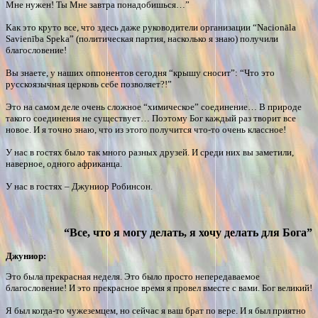
Мне нужен! Ты Мне завтра понадобишься…”
Как это круто все, что здесь даже руководители организации “
Nacionāla
Savienība Speka
” (политическая партия, насколько я знаю) получили
благословение!
Вы знаете, у наших оппонентов сегодня “крышу сносит”: “Что это
русскоязычная церковь себе позволяет?!”
Это на самом деле очень сложное “химическое” соединение… В природе
такого соединения не существует… Поэтому Бог каждый раз творит все
новое. И я точно знаю, что из этого получится что-то очень классное!
У нас в гостях было так много разных друзей. И среди них вы заметили,
наверное, одного африканца.
У нас в гостях – Джуниор Робинсон.
“Все, что я могу делать, я хочу делать для Бога”
Джуниор:
Это была прекрасная неделя. Это было просто непередаваемое
благословение! И это прекрасное время я провел вместе с вами. Бог великий!
Я был когда-то чужеземцем, но сейчас я ваш брат по вере. И я был приятно