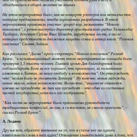
объединились в общей молитве на языках.
На этом мероприятии было, как на концерте рэпперов или металлистов,
которые предназначены, чтобы хорошенько разрядиться. В этом
мероприятии принимали участие: gospel-хор, музыканты “Нового
поколения”, с речью выступил директор христианского радио Таливалдис
Талбергс, депутат Сейма Янис Шмидт, зарубежные гости, в числе
которых представитель движения защиты семьи и автор книги “Розовая
свастика” Скотт Лайвли.
Как рассказал “Диена” пресс-секретарь “Нового поколения” Роланд
Брачс, “в кульминационный момент этого мероприятия на площади были
примерно 1,5 тысячи человек. Главной целью Дня благодарения было:
поблагодарить Бога за все хорошее, что произошло, за позитивные
изменения в Латвии, за нашу свободу и возможности”. Он утверждает,
что “нельзя было не упомянуть Затлера”. Ну конечно, новые надежды,
новые мысли, новые возможности. Возможно, “акцент не ставится
именно на президенте, но так как президент – это одна из составных
частей государства, хотелось его поздравить”.
“Как гости на мероприятие были приглашены руководители
традиционных конфессий, но они, к сожалению, не смогли приехать”, –
сказал Роланд Брачс”.
А. Ледяев:
Друзья мои, обратите внимание на то, что в статье нет ни одного
язвительного слова в наш адрес! Отношение уважительное даже к тому, что