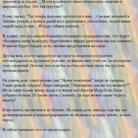
проповедь и уходят… И они реализуют свою творческую энергию в
мирских клубах. Это так грустно!”
Я ему сказал: “Ты теперь дорожку протоптал к нам… Сколько латышей в
Англию уехали, а теперь давай всех креативных, способных, талантливых
людей сюда, к нам… И будет обмен опытом…”
Я думаю, что это начало большого-большого сотрудничества. Это будет
обогащать нашу культуру, будет менять имидж христианства как такового.
И нам не будет стыдно за то,
что
мы представляем на сцене.
Друзья мои, я хочу каждого из вас просто искренне и сердечно
поблагодарить за духовное участие, за финансовое участие, за посещение
этих служений. Потому что если бы зал был пустым, было бы грустно
проповедовать.
На самом деле, такой церкви, как “Новое поколение” нигде не сыщешь.
Такие деньги собрать! Люди говорили: “Непонятно, как вы это можете?!”
Но за один только вечер, когда служение вел Анселм Мадубуко, было
собрано больше 20 тысяч латов. Скажите, где еще можно такие чудеса
видеть?
И вы знаете, мы молимся за Латвию. На самом деле, никогда еще мы так
целенаправленно и концентрированно не молились за нашу землю, за наш
народ.
И сейчас начинает что-то происходить.