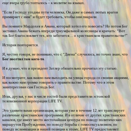
еще вчера грубо топталось – к молитве на языках.
“Если Господу угодны пути человека, Он даже и самых лютых врагов
примиряет с ним” и будет требовать, чтобы они пиарили.
Вы помните Мардохея и Амана, который хотел его повесить? Но потом Бог
заставил Амана бежать впереди триумфальной колесницы и кричать: “Вот
так Бог благословляет тех, кто заботится… о христианском правительстве!”
История повторяется.
Я, честно говоря, не понимаю, что с “Диена” случилось, но точно знаю, что
Бог посетил там кого-то
.
И я думаю, что и президент Затлер обязательно прочитал эту статью.
И посмотрите, как важно нам выходить на улицы города со своими акциями,
как важно нам громко говорить о правительстве. Потому что в этом
заинтересован сам Господь Бог.
Итак, друзья, у нас в числе гостей были представители эстонской
телевизионной корпорации LIFE TV.
Это удивительная организация, которая уже в течение 12 лет транслирует
различные христианские программы. И в отличие от других христианских
каналов, где имеет место жесточайшая цензура по поводу политических
маршрутов Пробуждения, по поводу борьбы с гомосексуализмом, по
поводу исламизации и нашей позиции к этому, LIFE TV предоставляет