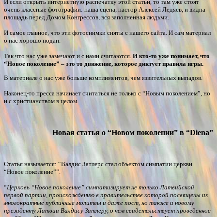
И если открыть интернетную распечатку этой статьи, то там уже стоят
очень классные фотографии: наша сцена, пастор Алексей Ледяев, и видна
площадь перед Домом Конгрессов, вся заполненная людьми.
И самое главное, что эти фотоснимки сняты с нашего сайта. И сам материал
о нас хорошо подан.
Так что нас уже замечают и с нами считаются.
И кто-то уже понимает, что
“Новое поколение” – это то движение, которое диктует правила игры.
В материале о нас уже больше комплиментов, чем язвительных выпадов.
Наконец-то пресса начинает считаться не только с “Новым поколением”, но
и с христианством в целом.
Новая статья о “Новом поколении” в “Diena”
Статья называется: “Валдис Затлерс стал объектом симпатии церкви
“Новое поколение””.
“
Церковь “Новое поколение” симпатизирует не только Латвийской
первой партии, происхождению в правительстве которой посвящены их
многократные публичные молитвы и даже пост, но также и новому
президенту Латвии Валдису Затлеру, о чем свидетельствует проведенное