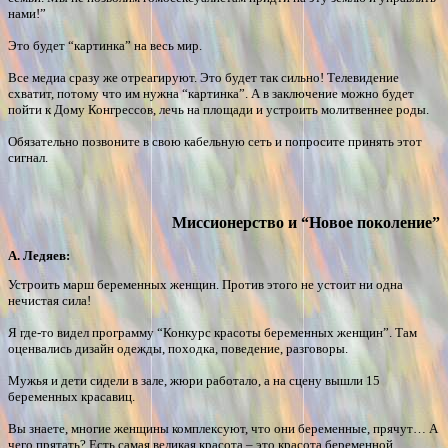
нами!”
Это будет “картинка” на весь мир.
Все медиа сразу же отреагируют. Это будет так сильно! Телевидение
схватит, потому что им нужна “картинка”. А в заключение можно будет
пойти к Дому Конгрессов, лечь на площади и устроить молитвеннее роды.
Обязательно позвоните в свою кабельную сеть и попросите принять этот
сигнал.
Миссионерство и “Новое поколение”
А. Ледяев:
Устроить марш беременных женщин. Против этого не устоит ни одна
нечистая сила!
Я где-то видел программу “Конкурс красоты беременных женщин”. Там
оценвались дизайн одежды, походка, поведение, разговоры.
Мужья и дети сидели в зале, жюри работало, а на сцену вышли 15
беременных красавиц.
Вы знаете, многие женщины комплексуют, что они беременные, прячут… А
чего прятать? Есть самая великая красота – это красота беременной