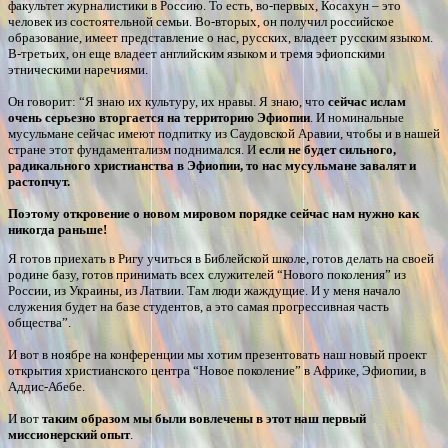
факультет журналистики в Россию. То есть, во-первых, Косахун – это
человек из состоятельной семьи. Во-вторых, он получил российское
образование, имеет представление о нас, русских, владеет русским языком.
В-третьих, он еще владеет английским языком и тремя эфиопскими
этническими наречиями.
Он говорит: “Я знаю их культуру, их нравы. Я знаю, что
сейчас ислам
очень серьезно вторгается на территорию Эфиопии
. И номинальные
мусульмане сейчас имеют подпитку из Саудовской Аравии, чтобы и в нашей
стране этот фундаментализм поднимался. И
если не будет сильного,
радикального христианства в Эфиопии, то нас мусульмане завалят и
растопчут.
Поэтому откровение о новом мировом порядке сейчас нам нужно как
никогда раньше!
Я готов приехать в Ригу учиться в Библейской школе, готов делать на своей
родине базу, готов принимать всех служителей “Нового поколения” из
России, из Украины, из Латвии. Там люди жаждущие. И у меня начало
служения будет на базе студентов, а это самая прогрессивная часть
общества”.
И вот в ноябре на конференции мы хотим презентовать наш новый проект
открытия христианского центра “Новое поколение” в Африке, Эфиопии, в
Аддис-Абебе.
И вот
таким образом мы были вовлечены в этот наш первый
миссионерский опыт
.