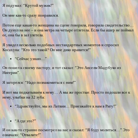
Я подумал: “Крутой мужик!”
Он мне как-то сразу понравился.
Потом еще какая-то женщина на сцене говорила, говорила свидетельство…
Он дунул на нее – и она метра на четыре отлетела. Если бы ашер не поймал
ее, она бы в зал улетела.
Я увидел несколько подобных нестандартных моментов и спросил
Косахуна: “Кто это такой? Он мне дико нравится!”
“Сейчас узнаю…”
Он пошел к своему пастору, и тот сказал: “Это Анселм Мадубуко из
Нигерии”.
Я загорелся: “Надо познакомиться с ним!”
И вот мы подкатываем к нему… А мы же простые. Просто подошли все к
нему, улыбки на 32 зуба:
“Здравствуйте, мы из Латвии… Приезжайте к нам в Ригу!”
“А где это?”
И он как-то странно посмотрел на нас и сказал: “Я буду молиться…” Это
означало: “Отвалите!”