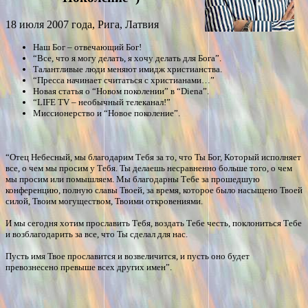
18 июля 2007 года, Рига, Латвия
Наш Бог – отвечающий Бог!
“Все, что я могу делать, я хочу делать для Бога”.
Талантливые люди меняют имидж христианства.
“Пресса начинает считаться с христианами…”
Новая статья о “Новом поколении” в “Diena”.
“LIFE TV – необычный телеканал!”
Миссионерство и “Новое поколение”.
“Отец Небесный, мы благодарим Тебя за то, что Ты Бог, Который исполняет
все, о чем мы просим у Тебя. Ты делаешь несравненно больше того, о чем
мы просим или помышляем. Мы благодарны Тебе за прошедшую
конференцию, полную славы Твоей, за время, которое было насыщено Твоей
силой, Твоим могуществом, Твоими откровениями.
И мы сегодня хотим прославить Тебя, воздать Тебе честь, поклониться Тебе
и возблагодарить за все, что Ты сделал для нас.
Пусть имя Твое прославится и возвеличится, и пусть оно будет
превознесено превыше всех других имен”.