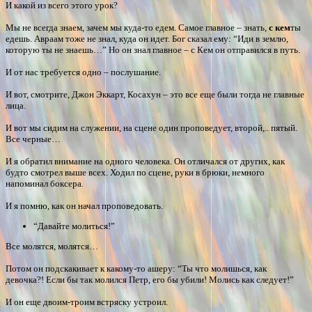
И какой из всего этого урок?
Мы не всегда знаем, зачем мы куда-то едем. Самое главное – знать,
с кем
ты
едешь. Авраам тоже не знал, куда он идет. Бог сказал ему: “Иди в землю,
которую ты не знаешь…” Но он знал главное – с Кем он отправился в путь.
И от нас требуется одно – послушание.
И вот, смотрите, Джон Эккарт, Косахун – это все еще были тогда не главные
лица.
И вот мы сидим на служении, на сцене один проповедует, второй,.. пятый.
Все черные…
И я обратил внимание на одного человека. Он отличался от других, как
будто смотрел выше всех. Ходил по сцене, руки в брюки, немного
напоминал боксера.
И я помню, как он начал проповедовать.
“Давайте молиться!”
Все молятся, молятся…
Потом он подскакивает к какому-то ашеру: “Ты что молишься, как
девочка?! Если бы так молился Петр, его бы убили! Молись как следует!”
И он еще двоим-троим встряску устроил.