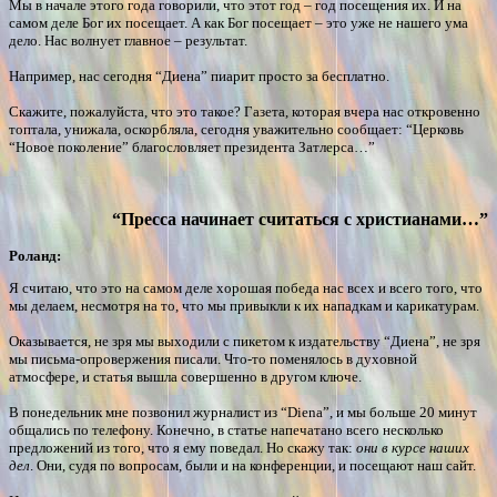
Мы в начале этого года говорили, что этот год – год посещения их. И на
самом деле Бог их посещает. А как Бог посещает – это уже не нашего ума
дело. Нас волнует главное – результат.
Например, нас сегодня “Диена” пиарит просто за бесплатно.
Скажите, пожалуйста, что это такое? Газета, которая вчера нас откровенно
топтала, унижала, оскорбляла, сегодня уважительно сообщает: “Церковь
“Новое поколение” благословляет президента Затлерса…”
“Пресса начинает считаться с христианами…”
Роланд:
Я считаю, что это на самом деле хорошая победа нас всех и всего того, что
мы делаем, несмотря на то, что мы привыкли к их нападкам и карикатурам.
Оказывается, не зря мы выходили с пикетом к издательству “Диена”, не зря
мы письма-опровержения писали. Что-то поменялось в духовной
атмосфере, и статья вышла совершенно в другом ключе.
В понедельник мне позвонил журналист из “Diena”, и мы больше 20 минут
общались по телефону. Конечно, в статье напечатано всего несколько
предложений из того, что я ему поведал. Но скажу так:
они в курсе наших
дел
. Они, судя по вопросам, были и на конференции, и посещают наш сайт.