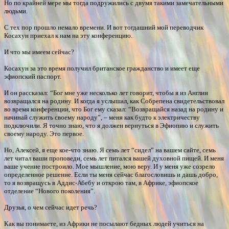
Но по крайней мере мы тогда подружились с двумя такими замечательными
людьми.
С тех пор прошло немало времени. И вот тогдашний мой переводчик
Косахун приехал к нам на эту конференцию.
И что мы имеем сейчас?
Косахун за это время получил британское гражданство и имеет еще
эфиопский паспорт.
И он рассказал: “Бог мне уже несколько лет говорит, чтобы я из Англии
возвращался на родину. И когда я услышал, как Собрепена свидетельствовал
во время конференции, что Бог ему сказал: “Возвращайся назад на родину и
начинай служить своему народу”, – меня как будто к электричеству
подключили. Я точно знаю, что я должен вернуться в Эфиопию и служить
своему народу. Это первое.
Но, Алексей, я еще кое-что знаю. Я семь лет “сидел” на вашем сайте, семь
лет читал ваши проповеди, семь лет питался вашей духовной пищей. И меня
ваше учение построило. Мое мышление, мою веру. И у меня уже созрело
определенное решение. Если ты меня сейчас благословишь и дашь добро,
то я возвращусь в Аддис-Абебу и открою там, в Африке, эфиопское
отделение “Нового поколения”.
Друзья, о чем сейчас идет речь?
Как вы понимаете, из Африки не посылают бедных людей учиться на