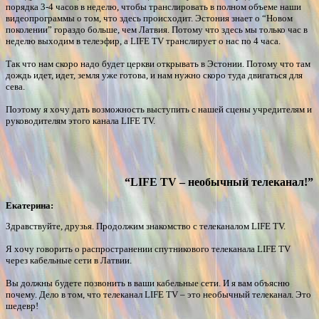
порядка 3-4 часов в неделю, чтобы транслировать в полном объеме наши
видеопрограммы о том, что здесь происходит. Эстония знает о “Новом
поколении” гораздо больше, чем Латвия. Потому что здесь мы только час в
неделю выходим в телеэфир, а LIFE TV транслирует о нас по 4 часа.
Так что нам скоро надо будет церкви открывать в Эстонии. Потому что там
дождь идет, идет, земля уже готова, и нам нужно скоро туда двигаться для
сева.
Поэтому я хочу дать возможность выступить с нашей сцены учредителям и
руководителям этого канала LIFE TV.
“LIFE TV – необычный телеканал!”
Екатерина:
Здравствуйте, друзья. Продолжим знакомство с телеканалом LIFE TV.
Я хочу говорить о распространении спутникового телеканала LIFE TV
через кабельные сети в Латвии.
Вы должны будете позвонить в ваши кабельные сети. И я вам объясню
почему. Дело в том, что телеканал LIFE TV – это необычный телеканал. Это
шедевр!