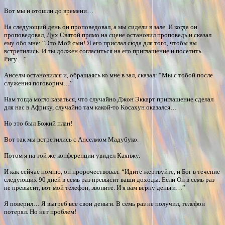
Вот мы и отошли до времени…
На следующий день он проповедовал, а мы сидели в зале. И когда он
проповедовал, Дух Святой прямо на сцене остановил проповедь и сказал
ему обо мне: “Это Мой сын! Я его прислал сюда для того, чтобы вы
встретились. И ты должен согласиться на его приглашение и посетить
Ригу…”
Анселм остановился и, обращаясь ко мне в зал, сказал: “Мы с тобой после
служения поговорим…”
Нам тогда могло казаться, что случайно Джон Эккарт приглашение сделал
для нас в Африку, случайно там какой-то Косахун оказался…
Но это был Божий план!
Вот так мы встретились с Анселмом Мадубуко.
Потом я на той же конференции увидел Каянжу.
И как сейчас помню, он пророчествовал: “Идите жертвуйте, и Бог в течение
следующих 90 дней в семь раз превысит ваши доходы. Если Он в семь раз
не превысит, вот мой телефон, звоните. И я вам верну деньги…”
Я поверил… Я выгреб все свои деньги. В семь раз не получил, телефон
потерял. Но нет проблем!