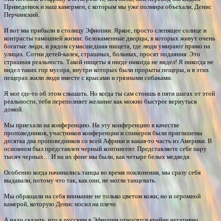
Приведенюк и наш камермен, с которым мы уже полмира объехали, Денис
Перчинский.
И вот мы прибыли в столицу Эфиопии. Яркое, просто слепящее солнце и
контрасты тамошней жизни: белокаменные дворцы, в которых живут очень
богатые люди, и рядом сумасшедшая нищета, где люди умирают прямо на
улицах. Сотни детей-калек, страшных, больных, просят подаяния. Это
страшная реальность. Такой нищеты я нигде никогда не видел! Я никогда не
видел таких гор мусора, внутри которых были прорыты пещеры, и в этих
пещерах жили люди вместе с крысами и грязными собаками.
Я мог где-то об этом слышать. Но когда ты сам стоишь в пяти шагах от этой
реальности, тебя переполняет желание как можно быстрее вернуться
домой.
Мы приехали на конференцию. На эту конференцию в качестве
проповедников, участников конференции и спикеров были приглашены
десятка два проповедников со всей Африки и какая-то часть из Америки. В
основном был представлен черный контингент. Представляете себе пару
тысяч черных… И на их фоне мы были, как четыре белых медведя.
Особенно когда начинались танцы во время поклонения, мы сразу себя
выдавали, потому что так, как они, не могли танцевать.
Мы обращали на себя внимание не только цветом кожи, но и огромной
камерой, которую Денис носил на плече.
А надо сказать, что к русским в Эфиопии относятся крайне негативно.