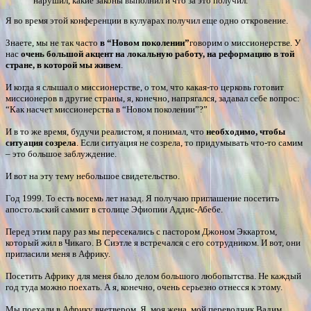
нарушил, какие законы выполнил и что за это получил.
Я во время этой конференции в кулуарах получил еще одно откровение.
Знаете, мы не так часто
в “Новом поколении”
говорим о миссионерстве. У
нас
очень большой акцент на локальную работу, на реформацию в той
стране, в которой мы живем
.
И когда я слышал о миссионерстве, о том, что какая-то церковь готовит
миссионеров в другие страны, я, конечно, напрягался, задавал себе вопрос:
“Как насчет миссионерства в “Новом поколении”?”
И в то же время, будучи реалистом, я понимал, что
необходимо, чтобы
ситуация созрела
. Если ситуация не созрела, то придумывать что-то самим
– это большое заблуждение.
И вот на эту тему небольшое свидетельство.
Год 1999. То есть восемь лет назад. Я получаю приглашение посетить
апостольский саммит в столице Эфиопии Аддис-Абебе.
Перед этим пару раз мы пересекались с пастором Джоном Эккартом,
который жил в Чикаго. В Сиэтле я встречался с его сотрудником. И вот, они
пригласили меня в Африку.
Посетить Африку для меня было делом большого любопытства. Не каждый
год туда можно поехать. А я, конечно, очень серьезно отнесся к этому.
Мы поехали в Африку вчетвером. Я, моя жена, мой переводчик Вадим