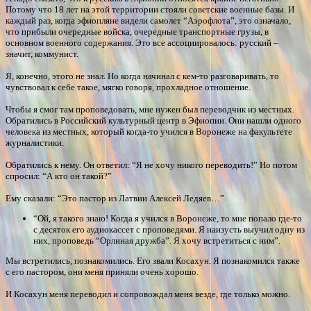
Потому что 18 лет на этой территории стояли советские военные базы. И
каждый раз, когда эфиопляне видели самолет “Аэрофлота”, это означало,
что прибыли очередные войска, очередные транспортные грузы, в
основном военного содержания. Это все ассоциировалось: русский –
значит, коммунист.
Я, конечно, этого не знал. Но когда начинал с кем-то разговаривать, то
чувствовал к себе такое, мягко говоря, прохладное отношение.
Чтобы я смог там проповедовать, мне нужен был переводчик из местных.
Обратились в Российский культурный центр в Эфиопии. Они нашли одного
человека из местных, который когда-то учился в Воронеже на факультете
журналистики.
Обратились к нему. Он ответил: “Я не хочу никого переводить!” Но потом
спросил: “А кто он такой?”
Ему сказали: “Это пастор из Латвии Алексей Ледяев…”
“Ой, я такого знаю! Когда я учился в Воронеже, то мне попало где-то
с десяток его аудиокассет с проповедями. Я наизусть выучил одну из
них, проповедь “Орлиная дружба”. Я хочу встретиться с ним”.
Мы встретились, познакомились. Его звали Косахун. Я познакомился также
с его пастором, они меня приняли очень хорошо.
И Косахун меня переводил и сопровождал меня везде, где только можно.