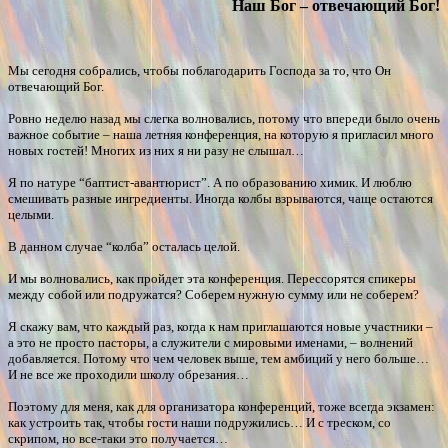
Наш Бог – отвечающий Бог!
Мы сегодня собрались, чтобы поблагодарить Господа за то, что Он
отвечающий Бог.
Ровно неделю назад мы слегка волновались, потому что впереди было очень
важное событие – наша летняя конференция, на которую я пригласил много
новых гостей! Многих из них я ни разу не слышал…
Я по натуре “баптист-авантюрист”. А по образованию химик. И люблю
смешивать разные ингредиенты. Иногда колбы взрываются, чаще остаются
целыми.
В данном случае “колба” осталась целой.
И мы волновались, как пройдет эта конференция. Перессорятся спикеры
между собой или подружатся? Соберем нужную сумму или не соберем?
Я скажу вам, что каждый раз, когда к нам приглашаются новые участники –
а это не просто пасторы, а служители с мировыми именами, – волнений
добавляется. Потому что чем человек выше, тем амбиций у него больше…
И не все же проходили школу обрезания…
Поэтому для меня, как для организатора конференций, тоже всегда экзамен:
как устроить так, чтобы гости наши подружились… И с треском, со
скрипом, но все-таки это получается…