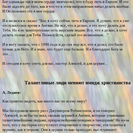
Бог однажды так в моем сердце запечатлел, что я буду петь в Европе. И это
было задолго до того, как я что-то в этом направлении начал делать вообще.
И Он положил это в мое сердце.
И я молился и сказал: “Бог, я хочу сейчас петь в Европе. Я думаю, что я уже
отслужил свое время в Англии. Но все, что я делаю, я это хочу делать для
Тебя. Но я не заинтересован петь мирским людям. Все, что я делаю, я хочу
делать только для Тебя. Пожалуйста, сделай это возможным…”
И я могу сказать, что с 1996 года и до сих пор все, что я делал, это было
только для Него. И я знаю, что будет еще больше. И я благодарю Бога за
это…
И сегодня я хочу спеть для вас, пастор Алексей, и для церкви…
Талантливые люди меняют имидж христианства
А. Ледяев:
Как приятно видеть, как много нас по всему миру!
Мы беседовали много раз с Джуниором Робинсоном, и он говорил:
“Алексей, если бы ты знал, сколько церквей в Англии, которые упакованы
талантливейшими людьми, прекраснейшими певцами и танцорами! Но из-за
того, что у пасторов отсутствует откровение о творчестве, эти таланты в
церквях, как в тюрьме. Они в церкви только приходят, выслушивают