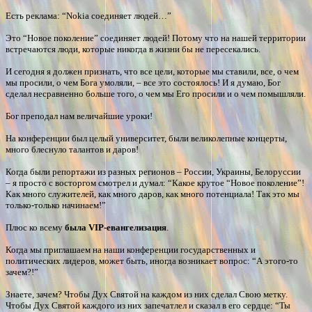
Есть реклама: “Nokia соединяет людей…”
Это “Новое поколение” соединяет людей! Потому что на нашей территории
встречаются люди, которые никогда в жизни бы не пересекались.
И сегодня я должен признать, что все цели, которые мы ставили, все, о чем
мы просили, о чем Бога умоляли, – все это состоялось! И я думаю, Бог
сделал несравненно больше того, о чем мы Его просили и о чем помышляли.
Бог преподал нам величайшие уроки!
На конференции был целый университет, были великолепные концерты,
много блеснуло талантов и даров!
Когда были репортажи из разных регионов – России, Украины, Белоруссии
– я просто с восторгом смотрел и думал: “Какое крутое “Новое поколение”!
Как много служителей, как много даров, как много потенциала! Так это мы
только-только начинаем!”
Плюс ко всему
была VIP-евангелизация
.
Когда мы приглашаем на наши конференции государственных и
политических лидеров, может быть, иногда возникает вопрос: “А этого-то
зачем?!”
Знаете, зачем? Чтобы Дух Святой на каждом из них сделал Свою метку.
Чтобы Дух Святой каждого из них запечатлел и сказал в его сердце: “Ты