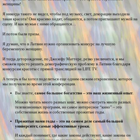
женщины!
Я никогда такого не видел, чтобы под музыку, свет, декорации выходила
такая красота! Они красиво ходят, общаются, а потом приглашают мужей на
сцену. И как мужья с ними обращаются…
И потом были призы.
Я думаю, что в Латвии нужно организовать конкурс на лучшую
беременную женщину.
И тогда деторождение, по Джозефу Маттере, резко увеличится, и мы
сможем просто решить демографическую проблему в Латвии благодаря
конкурсам красоты с прямой трансляцией на LIFE TV.
А теперь я бы хотел поделиться еще одним свежим откровением, которое
мы получили во время этой конференции.
Вы знаете,
самое большое богатство – это наш жизненный опыт
.
Можно читать много разных книг, можно смотреть много разных
телевизионных программ, но самое интересное “кино” – это
собственная жизнь и собственные прожитые годы.
Прожитые нами годы – это на самом деле самый большой
университет, самые эффективные уроки.
И каждый понимает, где какие законы действуют, какие законы он