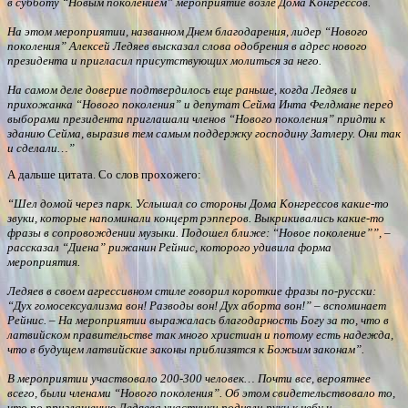
в субботу “Новым поколением” мероприятие возле Дома Конгрессов.
На этом мероприятии, названном Днем благодарения, лидер “Нового
поколения” Алексей Ледяев высказал слова одобрения в адрес нового
президента и пригласил присутствующих молиться за него.
На самом деле доверие подтвердилось еще раньше, когда Ледяев и
прихожанка “Нового поколения” и депутат Сейма Инта Фелдмане перед
выборами президента приглашали членов “Нового поколения” придти к
зданию Сейма, выразив тем самым поддержку господину Затлеру. Они так
и сделали…”
А дальше цитата. Со слов прохожего:
“Шел домой через парк. Услышал со стороны Дома Конгрессов какие-то
звуки, которые напоминали концерт рэпперов. Выкрикивались какие-то
фразы в сопровождении музыки. Подошел ближе: “Новое поколение””, –
рассказал “Диена” рижанин Рейнис, которого удивила форма
мероприятия.
Ледяев в своем агрессивном стиле говорил короткие фразы по-русски:
“Дух гомосексуализма вон! Разводы вон! Дух аборта вон!” – вспоминает
Рейнис. – На мероприятии выражалась благодарность Богу за то, что в
латвийском правительстве так много христиан и потому есть надежда,
что в будущем латвийские законы приблизятся к Божьим законам”.
В мероприятии участвовало 200-300 человек… Почти все, вероятнее
всего, были членами “Нового поколения”. Об этом свидетельствовало то,
что по приглашению Ледяева участники подняли руки к небу и