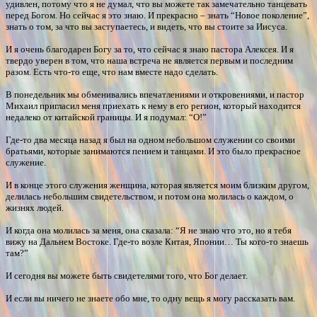
удивлен, потому что я не думал, что вы можете так замечательно танцевать
перед Богом. Но сейчас я это знаю. И прекрасно – знать “Новое поколение”,
знать о том, за что вы заступаетесь, и видеть, что вы стоите за Иисуса.
И я очень благодарен Богу за то, что сейчас я знаю пастора Алексея. И я
твердо уверен в том, что наша встреча не является первым и последним
разом. Есть что-то еще, что нам вместе надо сделать.
В понедельник мы обменивались впечатлениями и откровениями, и пастор
Михаил пригласил меня приехать к нему в его регион, который находится
недалеко от китайской границы. И я подумал: “О!”
Где-то два месяца назад я был на одном небольшом служении со своими
братьями, которые занимаются пением и танцами. И это было прекрасное
служение.
И в конце этого служения женщина, которая является моим близким другом,
делилась небольшим свидетельством, и потом она молилась о каждом, о
жизнях людей.
И когда она молилась за меня, она сказала: “Я не знаю что это, но я тебя
вижу на Дальнем Востоке. Где-то возле Китая, Японии… Ты кого-то знаешь
там?”
И сегодня вы можете быть свидетелями того, что Бог делает.
И если вы ничего не знаете обо мне, то одну вещь я могу рассказать вам.