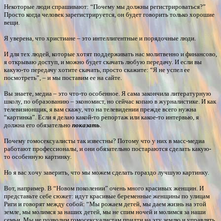
Некоторые люди спрашивают: “Почему мы должны регистрироваться?”
Просто когда человек зарегистрируется, он будет говорить только хорошие
вещи.
Я уверена, что христиане – это интеллигентные и порядочные люди.
И для тех людей, которые хотят поддерживать нас молитвенно и финансово,
я открываю доступ, и можно будет скачать любую передачу. И если вы
какую-то передачу хотите скачать, просто скажите: “Я не успел ее
посмотреть”, – и мы поставим ее на сайте.
Вы знаете, медиа – это что-то особенное. Я сама закончила литературную
школу, по образованию – экономист, но сейчас копаю в журналистике. И как
телевизионщик, я вам скажу, что на телевидении прежде всего нужна
“картинка”. Если я делаю какой-то репортаж или какое-то интервью, я
должна его обязательно
показать
.
Почему гомосексуалисты так известны? Потому что у них в масс-медиа
работают профессионалы, и они обязательно постараются сделать какую-
то особенную картинку.
Но я вас хочу заверить, что мы можем сделать гораздо лучшую картинку.
Вот, например. В “Новом поколении” очень много красивых женщин. И
представьте себе сюжет: идут красивые беременные женщины по улицам
Риги и говорят между собой: “Мы рожаем детей, мы даем жизнь на этой
земле, мы молимся за наших детей, мы не спим ночей и молимся за наши
семьи. Мы не позволим гомосексуалистам придти на эту землю и управлять