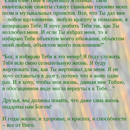
“Евангелие Твое я перепишу в поэмах. Твои
евангельские сюжеты станут главными героями моих
поэм и музыкальных проектов. Все, что Ты дал мне
– любое вдохновение, любую красоту и помазание, я
возвращаю Тебе. Я хочу любить Тебя так, как Ты
возлюбил меня. И если Ты избрал меня, то я
избираю Тебя объектом моего обожания, объектом
моей любви, объектом моего поклонения!”
“Бог, я избираю Тебя в это вечер! Я буду служить
Тебе всю свою сознательную жизнь. Я буду
жертвовать так, как Ты жертвовал для меня. Я не
хочу оставаться в долгу, потому что я живу один
раз. И я хочу, чтобы моя жизнь, данная мне Тобою,
в обогащенном виде могла вернуться к Тебе…”
Друзья, мы должны понять, что даже сама жизнь
подарена нам Богом!
И годы жизни, и здоровье, и красота, и способности
– все от Него.