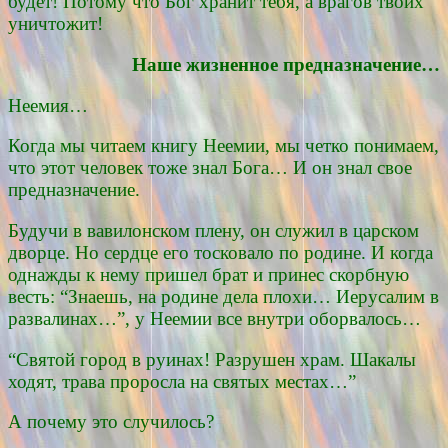
будет! Потому что Бог хранит тебя, а врагов твоих
уничтожит!
Наше жизненное предназначение…
Неемия…
Когда мы читаем книгу Неемии, мы четко понимаем,
что этот человек тоже знал Бога… И он знал свое
предназначение.
Будучи в вавилонском плену, он служил в царском
дворце. Но сердце его тосковало по родине. И когда
однажды к нему пришел брат и принес скорбную
весть: “Знаешь, на родине дела плохи… Иерусалим в
развалинах…”, у Неемии все внутри оборвалось…
“Святой город в руинах! Разрушен храм. Шакалы
ходят, трава проросла на святых местах…”
А почему это случилось?