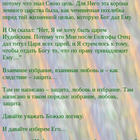
потому что знал Свою цель. Для Него эта корона
земного царства была, как чечевичная похлебка
перед той жизненной целью, которую Бог дал Ему.
И Он сказал: “Нет, Я не хочу быть царем
Иудейским. Потому что Мне после Голгофы Отец
дал титул Царя всех царей, и Я стремлюсь к тому,
чтобы отдать Богу то, что по праву принадлежит
Ему…”
Взаимное избрание, взаимная любовь и – как
следствие – защита…
Там не написано – защита, любовь и избрание. Там
написано в таком порядке: избрание, любовь,
защита.
Давайте уважать Божью логику.
И давайте изберем Его…