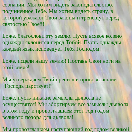
сознании. Мы хотим видеть законодательство,
подчиненное Тебе. Мы хотим видеть страну, в
которой уважают Твои законы и трепещут перед
святостью Твоей!
Боже, благослови эту землю. Пусть всякое колено
однажды склонится перед Тобой. Пусть однажды
каждый язык исповедует Тебя Господом.
Боже, исцели нашу землю! Поставь Свои ноги на
этой земле!
Мы утверждаем Твой престол и провозглашаем:
“Господь царствует!”
Боже, пусть никакие замыслы дьявола не
осуществятся! Мы абортируем все замыслы дьявола
в этом году и провозглашаем этот год годом
великого позора для дьявола!
Мы провозглашаем наступающий год годом великой