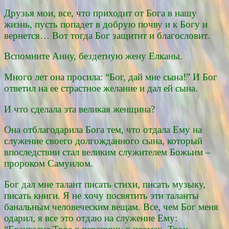
Друзья мои, все, что приходит от Бога в нашу
жизнь, пусть попадет в добрую почву и к Богу и
вернется… Вот тогда Бог защитит и благословит.
Вспомните Анну, бездетную жену Елканы.
Много лет она просила: “Бог, дай мне сына!” И Бог
ответил на ее страстное желание и дал ей сына.
И что сделала эта великая женщина?
Она отблагодарила Бога тем, что отдала Ему на
служение своего долгожданного сына, который
впоследствии стал великим служителем Божьим –
пророком Самуилом.
Бог дал мне талант писать стихи, писать музыку,
писать книги. Я не хочу посвятить эти таланты
банальным человеческим вещам. Все, чем Бог меня
одарил, я все это отдаю на служение Ему: