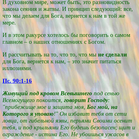
В духовном мире, может быть, это разновидность
закона сеяния и жатвы. И принцип следующий: все,
что мы делаем для Бога, вернется к нам в той же
мере.
И в этом ракурсе хотелось бы поговорить о самом
главном – о наших отношениях с Богом.
И рассчитывать на то, что то, что мы
не сделали
для Бога, вернется к нам, – это значит питаться
иллюзиями.
Пс. 90:1-16
Живущий под кровом Всевышнего
под сенью
Всемогущего покоится,
говорит Господу
:
"прибежище мое и защита моя,
Бог мой, на
Которого я уповаю
!" Он избавит тебя от сети
ловца, от гибельной язвы, перьями Своими осенит
тебя, и под крыльями Его будешь безопасен; щит и
ограждение - истина Его. Не убоишься ужасов в