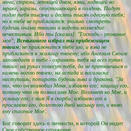
ночи, стрелы, летящей днем, язвы, ходящей во
мраке, заразы, опустошающей в полдень. Падут
подле тебя тысяча и десять тысяч одесную тебя;
но к тебе не приблизится: только смотреть
будешь очами твоими и видеть возмездие
нечестивым. Ибо ты [сказал]: "Господь - упование
мое";
Всевышнего избрал ты прибежищем
твоим
; не приключится тебе зло, и язва не
приблизится к жилищу твоему; ибо Ангелам Своим
заповедает о тебе - охранять тебя на всех путях
твоих: на руках понесут тебя, да не преткнешься о
камень ногою твоею; на аспида и василиска
наступишь; попирать будешь льва и дракона. "За
то, что он возлюбил Меня, избавлю его; защищу его,
потому что он познал имя Мое. Воззовет ко Мне, и
услышу его; с ним Я в скорби; избавлю его и
прославлю его, долготою дней насыщу его, и явлю
ему спасение Мое'.
Бог говорит здесь о личности, в которой Он видит
Свое собственное отражение.