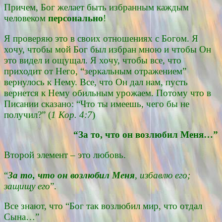
Причем, Бог желает быть избранным каждым
человеком
персонально
!
Я проверяю это в своих отношениях с Богом. Я
хочу, чтобы мой Бог был избран мною и чтобы Он
это видел и ощущал. Я хочу, чтобы все, что
приходит от Него, “зеркальным отражением”
вернулось к Нему. Все, что Он дал нам, пусть
вернется к Нему обильным урожаем. Потому что в
Писании сказано: “Что ты имеешь, чего бы не
получил?” (
1 Кор. 4:7
)
“За то, что он возлюбил Меня…”
Второй элемент – это любовь.
“
За то, что он возлюбил Меня
, избавлю его;
защищу его
”.
Все знают, что “Бог так возлюбил мир, что отдал
Сына…”