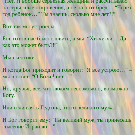
“Нет. Я вообще серьезная женщина и рассчитываю
на серьезные откровения, а не на этот бред… “Через
год ребенок…” Ты знаешь, сколько мне лет?!”
Вот так мы устроены.
Бог готов нас благословить, а мы: “Хи-хи-хи… Да
как это может быть?!”
Мы скептики.
И когда Бог приходит и говорит: “Я все устрою…” –
мы в ответ: “О Боже! нет…”
Но, друзья, все, что людям невозможно, возможно
Богу.
Или если взять Гедеона, этого великого мужа.
И Бог говорит ему: “Ты великий муж, ты принесешь
спасение Израилю…”