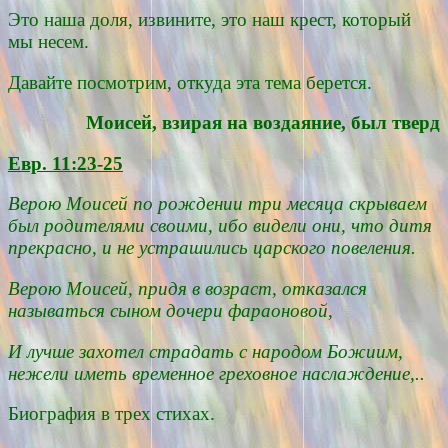
Это наша доля, извините, это наш крест, который
мы несем.
Давайте посмотрим, откуда эта тема берется.
Моисей, взирая на воздаяние, был тверд
Евр. 11:23-25
Верою Моисей по рождении три месяца скрываем
был родителями своими, ибо видели они, что дитя
прекрасно, и не устрашились царского повеления.
Верою Моисей, придя в возраст, отказался
называться сыном дочери фараоновой,
И лучше захотел страдать с народом Божиим,
нежели иметь временное греховное наслаждение,..
Биография в трех стихах.