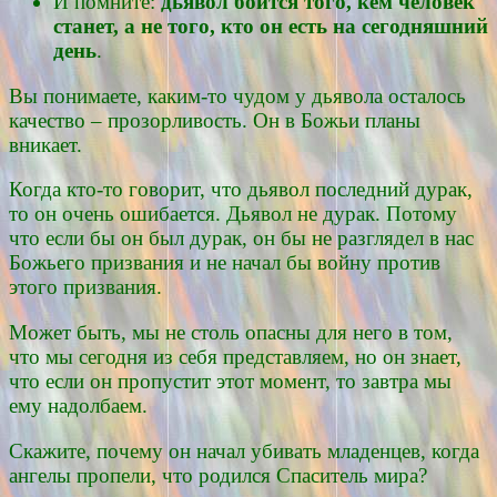
И помните:
дьявол боится того, кем человек
станет, а не того, кто он есть на сегодняшний
день
.
Вы понимаете, каким-то чудом у дьявола осталось
качество – прозорливость. Он в Божьи планы
вникает.
Когда кто-то говорит, что дьявол последний дурак,
то он очень ошибается. Дьявол не дурак. Потому
что если бы он был дурак, он бы не разглядел в нас
Божьего призвания и не начал бы войну против
этого призвания.
Может быть, мы не столь опасны для него в том,
что мы сегодня из себя представляем, но он знает,
что если он пропустит этот момент, то завтра мы
ему надолбаем.
Скажите, почему он начал убивать младенцев, когда
ангелы пропели, что родился Спаситель мира?