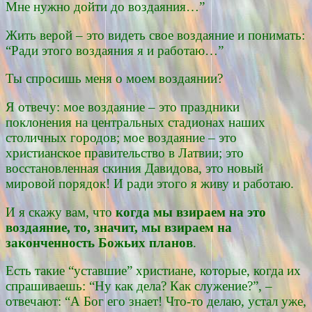
Мне нужно дойти до воздаяния…”
Жить верой – это видеть свое воздаяние и понимать:
“Ради этого воздаяния я и работаю…”
Ты спросишь меня о моем воздаянии?
Я отвечу: мое воздаяние – это праздники
поклонения на центральных стадионах наших
столичных городов; мое воздаяние – это
христианское правительство в Латвии; это
восстановленная скиния Давидова, это новый
мировой порядок! И ради этого я живу и работаю.
И я скажу вам, что
когда мы взираем на это
воздаяние, то, значит, мы взираем на
законченность Божьих планов
.
Есть такие “уставшие” христиане, которые, когда их
спрашиваешь: “Ну как дела? Как служение?”, –
отвечают: “А Бог его знает! Что-то делаю, устал уже,