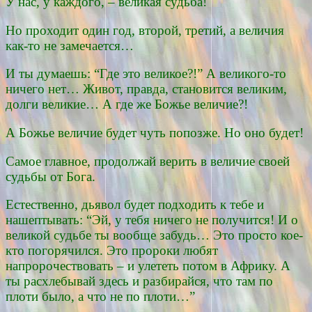
У нас, у каждого, – великая судьба!
Но проходит один год, второй, третий, а величия
как-то не замечается…
И ты думаешь: “Где это великое?!” А великого-то
ничего нет… Живот, правда, становится великим,
долги великие… А где же Божье величие?!
А Божье величие будет чуть попозже. Но оно будет!
Самое главное, продолжай верить в величие своей
судьбы от Бога.
Естественно, дьявол будет подходить к тебе и
нашептывать: “Эй, у тебя ничего не получится! И о
великой судьбе ты вообще забудь… Это просто кое-
кто погорячился. Это пророки любят
напророчествовать – и улететь потом в Африку. А
ты расхлебывай здесь и разбирайся, что там по
плоти было, а что не по плоти…”