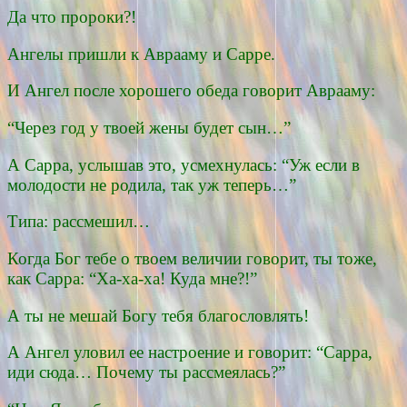
Да что пророки?!
Ангелы пришли к Аврааму и Сарре.
И Ангел после хорошего обеда говорит Аврааму:
“Через год у твоей жены будет сын…”
А Сарра, услышав это, усмехнулась: “Уж если в
молодости не родила, так уж теперь…”
Типа: рассмешил…
Когда Бог тебе о твоем величии говорит, ты тоже,
как Сарра: “Ха-ха-ха! Куда мне?!”
А ты не мешай Богу тебя благословлять!
А Ангел уловил ее настроение и говорит: “Сарра,
иди сюда… Почему ты рассмеялась?”