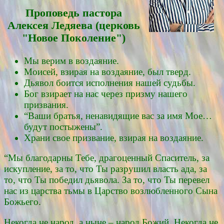
Проповедь пасторa
Алексея Ледяевa (церковь
"Новое Поколение")
Мы верим в воздаяние.
Моисей, взирая на воздаяние, был тверд.
Дьявол боится исполнения нашей судьбы.
Бог взирает на нас через призму нашего
призвания.
“Ваши братья, ненавидящие вас за имя Мое…
будут постыжены”.
Храни свое призвание, взирая на воздаяние.
“Мы благодарны Тебе, драгоценный Спаситель, за
искупление, за то, что Ты разрушил власть ада, за
то, что Ты победил дьявола. За то, что Ты перевел
нас из царства тьмы в Царство возлюбленного Сына
Божьего.
Некогда не народ, а ныне – народ Божий. Некогда не