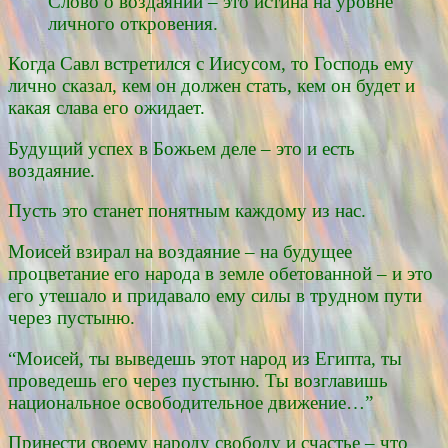
Слово о воздаянии – это истина на уровне
личного откровения.
Когда Савл встретился с Иисусом, то Господь ему
лично сказал, кем он должен стать, кем он будет и
какая слава его ожидает.
Будущий успех в Божьем деле – это и есть
воздаяние.
Пусть это станет понятным каждому из нас.
Моисей взирал на воздаяние – на будущее
процветание его народа в земле обетованной – и это
его утешало и придавало ему силы в трудном пути
через пустыню.
“Моисей, ты выведешь этот народ из Египта, ты
проведешь его через пустыню. Ты возглавишь
национальное освободительное движение…”
Принести своему народу свободу и счастье – что