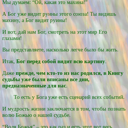
Мы думаем: “Ой, какая это махина!”
А Бог уже видит руины этого союза! Ты видишь
махину, а Бог видит руины!
И вот, дай нам Бог, смотреть на этот мир Его
глазами!
Вы представляете, насколько легче было бы жить.
Итак,
Бог перед собой видит всю картину
.
Даже
прежде, чем кто-то из нас родился, в Книгу
судьбы уже были вписаны все дни,
предназначенные для нас
.
То есть у Бога уже есть сценарий всех событий.
И мудрость жизни заключается в том, чтобы познать
волю Божью о нашей судьбе.
“Воля Божья” – это как раз и есть этот вот весь