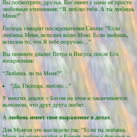
Вы посмотрите, друзья, Бог имеет с нами не просто
любовные отношения: “Я люблю тебя. А ты любишь
Меня?”
Господь говорит последователям Своим: “Если
любишь Меня, исполни волю Мою. Если любишь,
исполни то, что Я тебе поручаю…”
Вы помните диалог Петра и Иисуса, после Его
воскресения:
“Любишь ли ты Меня?”
“Да, Господи, люблю…”
У многих диалог с Богом на этом и заканчивается:
выяснили, что друг друга любят.
А
любовь имеет свое выражение в делах
.
Для Моисея это выглядело так: “Если ты любишь
Меня, то возвращайся в Египет, пойди к фараону и