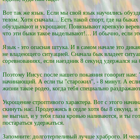
Вот так же язык. Если мы свой язык научились обузд
телом. Хотя сначала… Есть такой спорт, где на быках
обуздывают и укрощают. Повязывают крепкую веревку 
что эти быки такое выделывают!… И обычно, если это
Язык - это опасная штука. И в самом начале это дик
не владеющего ситуацией. Сначала бык владеет ситуац
соревнованиях, если наездник 8 секунд удержался на 
Поэтому Иисус после нашего покаяния говорит нам: "
начинающий. А если ты "старожил", - 8 минут. А если
жизни такое родео, когда тебя специально раздражают
Укрощение строптивого характера. Вот с этого начин
скинуть нас. Продержись в седле хотя бы 8 секунд, и
не выгнал, и у тебя глаза кровью наливаются, и ты го
постараться удержаться.
Запомните: долготерпеливый лучше храброго. И челов