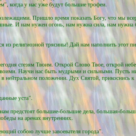
м", когда у нас уже будут большие трофеи.
озлежащими. Пришло время показать Богу, что мы все
шные. И нам нужен огонь, нам нужна сила, нам нужна 
ься из религиозной трясины! Дай нам наполнить этот 
егодня стезям Твоим. Открой Слово Твое, открой небе
Твоими. Научи нас быть мудрыми и сильными. Пусть н
 в нейтральном положении. Дух Святой, прикоснись к н
данные уста".
о нам предстоят большие-большие дела, большая-больша
победы на аренах внутренних.
еющий собою лучше завоевателя города".