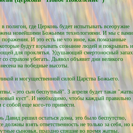
я в полигон, где Церковь будет испытывать всеоружие
ружена новейшими Божьими технологиями. И мы с вами
поражения. И это есть не что иное, как помазанные
которые будут взрывать сознание людей и покрывать 
ающей для проклятья. Удушающий смертоносный запах
ет со страхом убегать. Дьявол объявит дни великого
знесена на победные высоты.
еликой и могущественной силой Царства Божьего.
вы, - это сын беспутный". 3 апреля будет такая "жатва
рновый куст". И необходимо, чтобы каждый правильно
 с собой еще кого-то привести.
рь Давид решил остаться дома, это было беспутство,
 должны взять ответственность не только за себя, но 
спутные сыновья, праздно спящие во время жатвы.