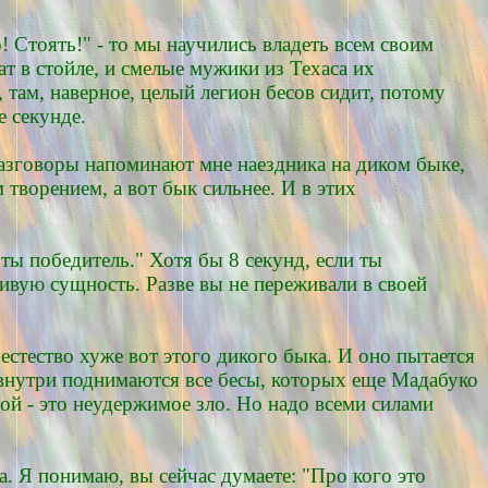
! Стоять!" - то мы научились владеть всем своим
т в стойле, и смелые мужики из Техаса их
там, наверное, целый легион бесов сидит, потому
 секунде.
разговоры напоминают мне наездника на диком быке,
 творением, а вот бык сильнее. И в этих
ты победитель." Хотя бы 8 секунд, если ты
тивую сущность. Разве вы не переживали в своей
естество хуже вот этого дикого быка. И оно пытается
я внутри поднимаются все бесы, которых еще Мадабуко
твой - это неудержимое зло. Но надо всеми силами
. Я понимаю, вы сейчас думаете: "Про кого это