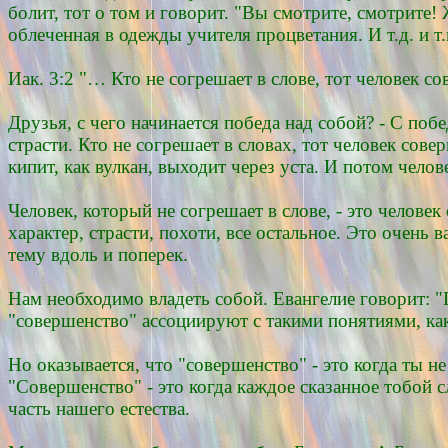
болит, тот о том и говорит. "Вы смотрите, смотрите!
облеченная в одежды учителя процветания. И т.д. и т.
Иак. 3:2 "… Кто не согрешает в слове, тот человек с
Друзья, с чего начинается победа над собой? - С поб
страсти. Кто не согрешает в словах, тот человек со
кипит, как вулкан, выходит через уста. И потом чел
Человек, который не согрешает в слове, - это человек
характер, страсти, похоти, все остальное. Это очень 
тему вдоль и поперек.
Нам необходимо владеть собой. Евангелие говорит: 
"совершенство" ассоциируют с такими понятиями, ка
Но оказывается, что "совершенство" - это когда ты н
"Совершенство" - это когда каждое сказанное тобой 
часть нашего естества.