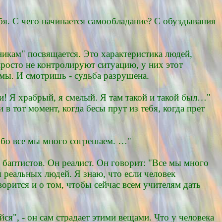
бя. С чего начинается самообладание? С обуздывания
никам" посвящается. Это характеристика людей,
росто не контролируют ситуацию, у них этот
рмы. И смотришь - судьба разрушена.
и! Я храбрый, я смелый. Я там такой и такой был…"
 тот момент, когда бесы прут из тебя, когда прет
 ибо все мы много согрешаем. …"
и баптистов. Он реалист. Он говорит: "Все мы много
я реальных людей. Я знаю, что если человек
орится и о том, чтобы сейчас всем учителям дать
йся", - он сам страдает этими вещами. Что у человека