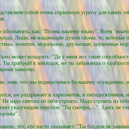
едставляем собой очень серьезную угрозу для самих се
ык.
о обозначить, как: "Поэма нашему языку". Всем "языч
рода. Люди, не владеющие духом своим, те, которые п
 стены, понятия, моральные, дружеские, церковные но
рец может козырять: "Да у меня вот такие способност
Ты храбрый в эпизодах, но ты забываешь о храбрости в
овремя замолчи.
лями, зная, что мы подвергнемся большему осуждению,
жется, он раздражает и харизматов, и пятидесятников, 
Не надо святош из себя строить. Надо строить из себ
тычит указующим перстом: "Ты смотри,…". Здесь не гов
тороны".
вило, тот, кто часто указывает: "Ты блудом не занима