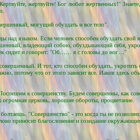
 Жертвуйте, жертвуйте! Бог любит жертвенных!" Знаете,
п.
овершенный, могущий обуздать и все тело".
еды над языком. Если человек способен обуздать свой 
вершенный, владеющий собою, обуздывающий себя, укро
овек сидит и говорит: "Об…… я с головы до ног…"
 совершенный. И тот, кто способен обуздать, укротить 
важно, потому что от этого зависит все. Иаков здесь об
"Поспешим к совершенству. Будем совершенны, как сов
к огромная церковь, хорошие обороты, процветание.
е болтаешь. "Совершенство" - это когда ты не позволяе
слово приносит благословение и созидание окружающим