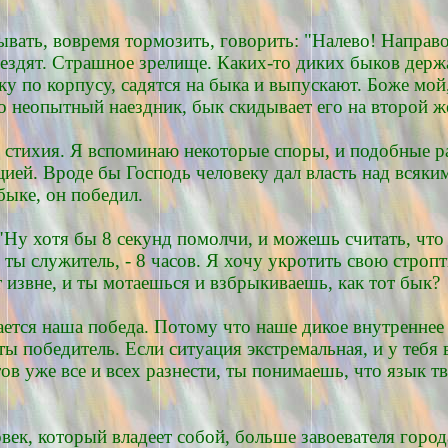
ывать, вовремя тормозить, говорить: "Налево! Направо
 ездят. Страшное зрелище. Каких-то диких быков держа
по корпусу, садятся на быка и выпускают. Боже мой, 
 неопытный наездник, бык скидывает его на второй же
ая стихия. Я вспоминаю некоторые споры, и подобные 
ией. Вроде бы Господь человеку дал власть над всяким
быке, он победил.
Ну хотя бы 8 секунд помолчи, и можешь считать, что 
 ты служитель, - 8 часов. Я хочу укротить свою строп
 извне, и ты мотаешься и взбрыкиваешь, как тот бык?
ается наша победа. Потому что наше дикое внутреннее 
 ты победитель. Если ситуация экстремальная, и у теб
тов уже все и всех разнести, ты понимаешь, что язык 
ек, который владеет собой, больше завоевателя города