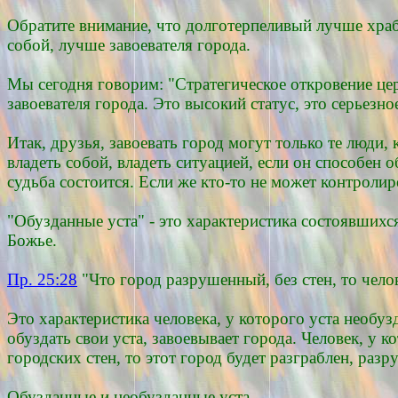
Обратите внимание, что долготерпеливый лучше храбро
собой, лучше завоевателя города.
Мы сегодня говорим: "Стратегическое откровение церк
завоевателя города. Это высокий статус, это серьезн
Итак, друзья, завоевать город могут только те люди,
владеть собой, владеть ситуацией, если он способен о
судьба состоится. Если же кто-то не может контролир
"Обузданные уста" - это характеристика состоявшихс
Божье.
Пр. 25:28
"Что город разрушенный, без стен, то чело
Это характеристика человека, у которого уста необуз
обуздать свои уста, завоевывает города. Человек, у
городских стен, то этот город будет разграблен, раз
Обузданные и необузданные уста.