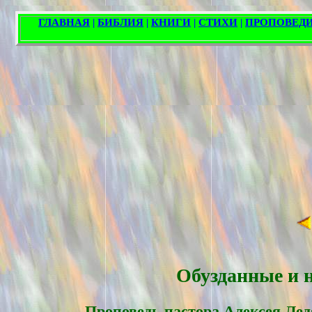
Обузданные и н
Проповедь пасторa Алексея Лед