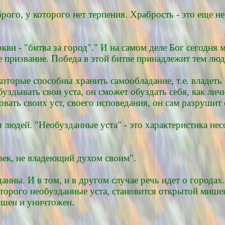
го, у которого нет терпения. Храбрость - это еще не
ви - "битва за город"." И на самом деле Бог сегодня 
ое призвание. Победа в этой битве принадлежит тем лю
 которые способны хранить самообладание, т.е. владеть
буздывать свои уста, он сможет обуздать себя, как лич
овать своих уст, своего исповедания, он сам разрушит
я людей. "Необузданные уста" - это характеристика не
век, не владеющий духом своим".
данны. И в том, и в другом случае речь идет о города
 которого необузданные уста, становится открытой миш
рушен и уничтожен.