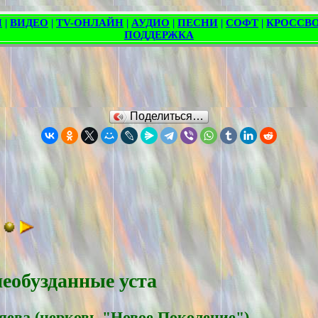
Поделиться…
еобузданные уста
яевa (церковь "Новое Поколение")