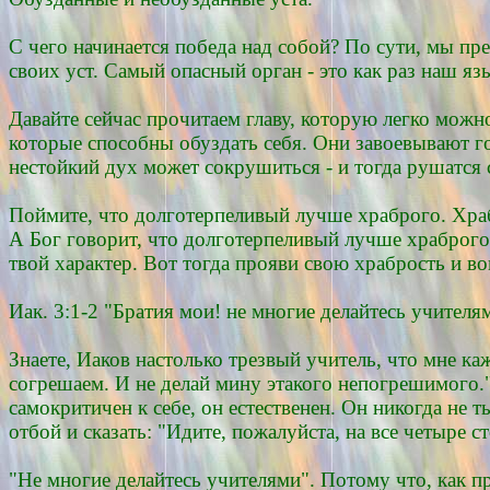
С чего начинается победа над собой? По сути, мы пр
своих уст. Самый опасный орган - это как раз наш яз
Давайте сейчас прочитаем главу, которую легко можн
которые способны обуздать себя. Они завоевывают го
нестойкий дух может сокрушиться - и тогда рушатся
Поймите, что долготерпеливый лучше храброго. Храб
А Бог говорит, что долготерпеливый лучше храброго. 
твой характер. Вот тогда прояви свою храбрость и в
Иак. 3:1-2 "Братия мои! не многие делайтесь учите
Знаете, Иаков настолько трезвый учитель, что мне ка
согрешаем. И не делай мину этакого непогрешимого." 
самокритичен к себе, он естественен. Он никогда не 
отбой и сказать: "Идите, пожалуйста, на все четыре с
"Не многие делайтесь учителями". Потому что, как пра