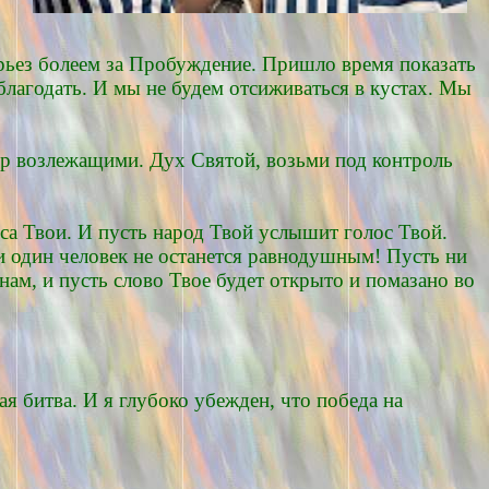
рьез болеем за Пробуждение. Пришло время показать
благодать. И мы не будем отсиживаться в кустах. Мы
пир возлежащими. Дух Святой, возьми под контроль
са Твои. И пусть народ Твой услышит голос Твой.
и один человек не останется равнодушным! Пусть ни
ам, и пусть слово Твое будет открыто и помазано во
я битва. И я глубоко убежден, что победа на