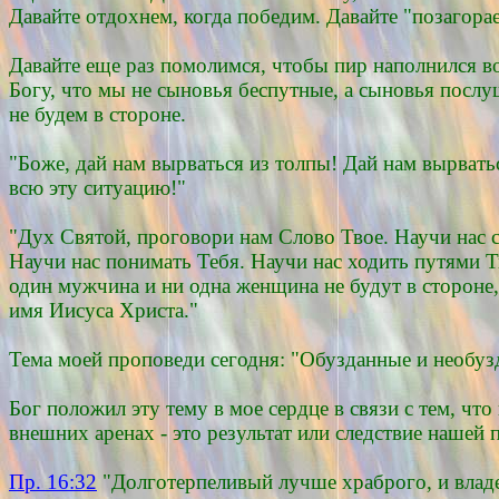
Давайте отдохнем, когда победим. Давайте "позагорае
Давайте еще раз помолимся, чтобы пир наполнился в
Богу, что мы не сыновья беспутные, а сыновья послу
не будем в стороне.
"Боже, дай нам вырваться из толпы! Дай нам вырват
всю эту ситуацию!"
"Дух Святой, проговори нам Слово Твое. Научи нас с
Научи нас понимать Тебя. Научи нас ходить путями 
один мужчина и ни одна женщина не будут в стороне,
имя Иисуса Христа."
Тема моей проповеди сегодня: "Обузданные и необуз
Бог положил эту тему в мое сердце в связи с тем, чт
внешних аренах - это результат или следствие нашей 
Пр. 16:32
"Долготерпеливый лучше храброго, и влад