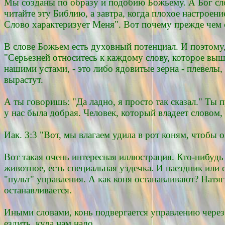
Мы созданы по образу и подобию Божьему. А Бог сло
читайте эту Библию, а завтра, когда плохое настроен
Слово характеризует Меня". Вот почему прежде чем с
В слове Божьем есть духовный потенциал. И поэтому, 
"Серьезней относитесь к каждому слову, которое вышл
нашими устами, - это либо ядовитые зерна - плевелы,
вырастут.
А ты говоришь: "Да ладно, я просто так сказал." Ты 
у нас была добрая. Человек, который владеет словом,
Иак. 3:3 "Вот, мы влагаем удила в рот коням, чтобы 
Вот такая очень интересная иллюстрация. Кто-нибудь 
животное, есть специальная уздечка. И наездник или е
"пульт" управления. А как коня останавливают? Натяги
останавливается.
Иными словами, конь подвергается управлению через ро
ездить, куда нам надо.