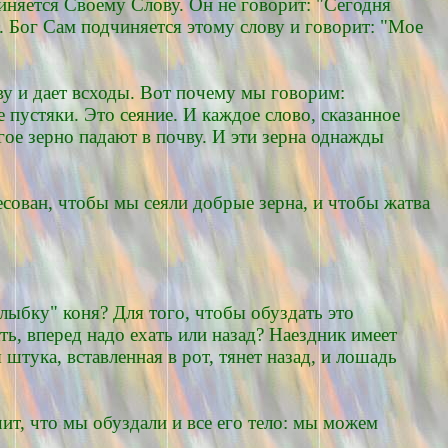
няется Своему Слову. Он не говорит: "Сегодня
а. Бог Сам подчиняется этому слову и говорит: "Мое
чву и дает всходы. Вот почему мы говорим:
 пустяки. Это сеяние. И каждое слово, сказанное
гое зерно падают в почву. И эти зерна однажды
есован, чтобы мы сеяли добрые зерна, и чтобы жатва
улыбку" коня? Для того, чтобы обуздать это
ть, вперед надо ехать или назад? Наездник имеет
 штука, вставленная в рот, тянет назад, и лошадь
чит, что мы обуздали и все его тело: мы можем