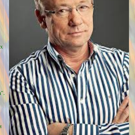
их
".
и