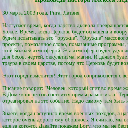
30 марта 2003 года, Рига, Латвия
Наступает время, когда царство дьявола превращаетс
Божье. Время, когда Церковь будет оснащена и воо
будем испытывать это "оружие". "Оружие" массового 
проекты, помазанное слово, помазанные программы, 
этой Божьей атмосферой. Эта атмосфера будет удуш
для бесов, чертей, оккультизма, магии. И дьявол буд
траура в своем царстве, потому что Церковь будет во
Этот город изменится! Этот город соприкоснется с в
Писание говорит: "Человек, который спит во время жат
В Доме конгрессов состоится премьера мюзикла "Те
отреагировал на это событие. Надо самому там быть и
Знаете, когда наступило время военных походов, а ца
которое очень дорого ему обошлось. Я считаю, мы все
еще за кого-то. Давайте покажем Богу, что мы не бе