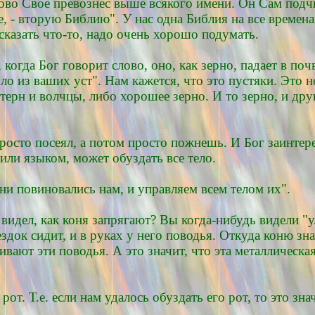
во Свое превознес выше всякого имени. Он Сам подчи
ие, - вторую Библию". У нас одна Библия на все времен
казать что-то, надо очень хорошо подумать.
когда Бог говорит слово, оно, как зерно, падает в по
о из ваших уст". Нам кажется, что это пустяки. Это не
 терн и волчцы, либо хорошее зерно. И то зерно, и дру
просто посеял, а потом просто пожнешь. И Бог заинтер
 или языком, может обуздать все тело.
они повиновались нам, и управляем всем телом их".
видел, как коня запрягают? Вы когда-нибудь видели "
здок сидит, и в руках у него поводья. Откуда коню зна
вают эти поводья. А это значит, что эта металлическая
т. Т.е. если нам удалось обуздать его рот, то это зна