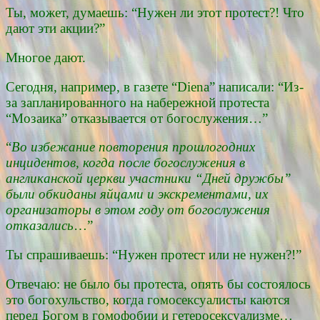
Ты, может, думаешь: “Нужен ли этот протест?! Что
дают эти акции?”
Многое дают.
Сегодня, например, в газете “Diena” написали: “Из-
за запланированного на набережной протеста
“Мозаика” отказывается от богослужения…”
“
Во избежание повторения прошлогодних
инцидентов, когда после богослужения в
англиканской церкви участники “Дней дружбы”
были обкиданы яйцами и экскрементами, их
организаторы в этом году от богослужения
отказались
…”
Ты спрашиваешь: “Нужен протест или не нужен?!”
Отвечаю: не было бы протеста, опять бы состоялось
это богохульство, когда гомосексуалисты каются
перед Богом в гомофобии и гетеросексуализме…