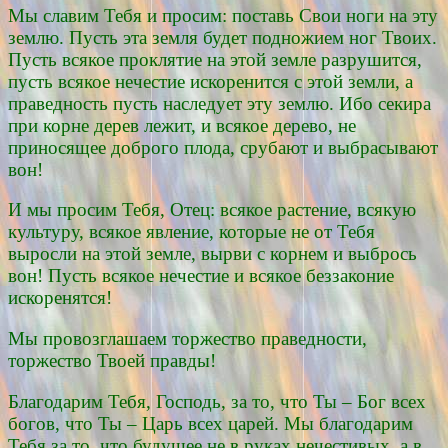
Мы славим Тебя и просим: поставь Свои ноги на эту
землю. Пусть эта земля будет подножием ног Твоих.
Пусть всякое проклятие на этой земле разрушится,
пусть всякое нечестие искоренится с этой земли, а
праведность пусть наследует эту землю. Ибо секира
при корне дерев лежит, и всякое дерево, не
приносящее доброго плода, срубают и выбрасывают
вон!
И мы просим Тебя, Отец: всякое растение, всякую
культуру, всякое явление, которые не от Тебя
выросли на этой земле, вырви с корнем и выбрось
вон! Пусть всякое нечестие и всякое беззаконие
искоренятся!
Мы провозглашаем торжество праведности,
торжество Твоей правды!
Благодарим Тебя, Господь, за то, что Ты – Бог всех
богов, что Ты – Царь всех царей. Мы благодарим
Тебя за то, что будущее не в руках нечестивых, а в