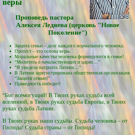
веры
Проповедь пасторa
Алексея Ледяевa (церковь "Новое
Поколение")
Защита семьи – долг каждого нормального человека.
Протест – это основа веры.
Моральные качества человека формируются в семье!
“Молитесь о начальствующих и царях…”
“Я увидела патриота Латвии…”
В Латвии зарегистрирована общественная организация
“Защити семью!”
Праведность победит!
“Бог всемогущий! В Твоих руках судьба всей
вселенной, в Твоих руках судьба Европы, в Твоих
руках судьба Латвии.
В Твоих руках наши судьбы. Судьба человека – от
Господа! Судьба страны – от Господа!