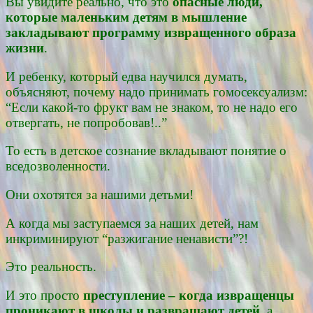
Вы увидите реально, что это
опасные люди,
которые маленьким детям в мышление
закладывают программу извращенного образа
жизни
.
И ребенку, который едва научился думать,
объясняют, почему надо принимать гомосексуализм:
“Если какой-то фрукт вам не знаком, то не надо его
отвергать, не попробовав!..”
То есть в детское сознание вкладывают понятие о
вседозволенности.
Они охотятся за нашими детьми!
А когда мы заступаемся за наших детей, нам
инкриминируют “разжигание ненависти”?!
Это реальность.
И это просто
преступление – когда извращенцы
проникают в школы и развращают детей
, а