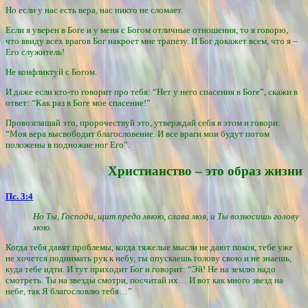
Но если у нас есть вера, нас никто не сломает.
Если я уверен в Боге и у меня с Богом отличные отношения, то я говорю,
что ввиду всех врагов Бог накроет мне трапезу. И Бог докажет всем, что я –
Его служитель!
Не конфликтуй с Богом.
И даже если кто-то говорит про тебя: “Нет у него спасения в Боге”, скажи в
ответ: “Как раз в Боге мое спасение!”
Провозглашай это, пророчествуй это, утверждай себя в этом и говори:
“Моя вера высвободит благословение. И все враги мои будут потом
положены в подножие ног Его”.
Христианство – это образ жизни
Пс. 3:4
Но Ты, Господи, щит предо мною, слава моя, и Ты возносишь голову
мою.
Когда тебя давят проблемы, когда тяжелые мысли не дают покоя, тебе уже
не хочется поднимать рук к небу, ты опускаешь голову свою и не знаешь,
куда тебе идти. И тут приходит Бог и говорит: “Эй! Не на землю надо
смотреть. Ты на звезды смотри, посчитай их… И вот как много звезд на
небе, так Я благословлю тебя…”