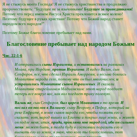
Я не стыжусь моего Господа! Я не стыжусь христианства и продолжаю
пророчествовать: “Будущее не за язычниками!
Будущее за праведниками!
Потому что перед именем Иисуса Христа преклонится всякое колено!
Поэтому будущее в руках христиан! Потому что Божий народ станет
народом всех народов!”
Поэтому Божье благословение пребывает над нами.
Благословение пребывает над народом Божьим
Чис. 22:1-6
И отправились
сыны Израилевы
, и
остановились
на равнинах
Моава, при Иордане,
против Иерихона
. И видел Валак, сын
Сепфоров, все, что сделал Израиль Аморреям; и весьма боялись
Моавитяне народа сего, потому что он был многочислен;
и
устрашились Моавитяне сынов Израилевых
. И сказали
Моавитяне старейшинам Мадиамским: этот народ поедает
теперь все вокруг нас, как вол поедает траву полевую.
Валак же
, сын Сепфоров,
был царем Моавитян
в то время.
И
послал он послов к Валааму
, сыну Веорову, в Пефор, который на
реке Евфрате, в земле сынов народа его, чтобы позвать его и
сказать: вот, народ вышел из Египта и покрыл лице земли, и живет
он подле меня; итак,
приди, прокляни мне народ сей, ибо он сильнее
меня
: может быть, я тогда буду в состоянии поразить его и
выгнать его из земли; я знаю, что кого ты благословишь, тот
благословен, и кого ты проклянешь, тот проклят.