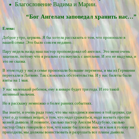
Благословение Вадима и Марии.
“Бог Ангелам заповедал хранить нас…”
Елена:
Доброе утро, церковь. Я бы хотела рассказать о том, что произошло в
нашей семье. Это было совсем недавно.
Пару недель назад наш пастор проповедовал об ангелах. Это меня очень
зацепило, потому что я реально столкнулась с ангелами. И это не выдумка, и
это не сказка.
В этом году у нас в семье произошли большие перемены, и мы из Германии
переехали в Латвию. Так сложились обстоятельства. И у нас билеты были
взяты на 1 мая.
У нас маленький ребенок, ему в январе будет три года. И это такой
активный мальчик.
Но я расскажу немножко о более ранних событиях.
Вы знаете, я очень рада тому, что мы находимся именно в той церкви, где
учат о духовных вещах, о том, что надо сражаться, надо воевать против
козней дьявола. И помните, сколько пастор Анселм Мадубуко, сколько
пастор Ольга говорили о том, что какие бы плохие мысли к нам в голову ни
приходили, мы должны воинствовать и разрушать все планы дьявола.