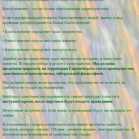
Благословение – это не только персональная характеристика.
Если в церкви находятся много благословенных людей, значит, и над
церковью распространяется Божье благословение.
• Благословение определяет наше первенство.
• Благословение определяет наше влияние.
• Благословение определяет наш результат.
Давайте посмотрим сейчас одну интересную историю, и нам станет
понятно. Я говорю сейчас в целом о христианстве.
Мы должны
продемонстрировать на территории Европейского союза преимущество
христианской идеологии над либеральной философией.
Мы должны сказать всем идеологам, что христианство не исчезает, не
слабеет и не уходит на периферию.
Наоборот, христианство поднимается, святые приходят к власти и
наступает время, когда царством будут владеть праведники
.
Нечестивые истребятся с этой земли, а праведники будут наследовать эту
землю.
Я отказываюсь слушать и впитывать негативные прогнозы каких-то
теологов, которые говорят: “Ислам – религия мощнее, чем христианство. В
историческом отношении за христианство стыдно…”