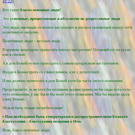
10:22
).
Кто такие
благословенные люди
?
Это
успешные, процветающие и абсолютно не депрессивные люди
.
Это люди, имеющие отличное настроение и распространяющие вокруг себя
позитивную энергию.
Позитивные люди – веселые люди.
В церковь запрещено приносить плохое настроение! Оставляй его на кухне
или в спальне.
А в дом Божий нужно приходить с самым прекрасным настроением.
Входи в Божьи врата со славословием, а не с депрессией.
И мы должны приносить в дом Божий хотя бы часть своего помазания.
Представляете, если хотя бы половина церкви принесли бы сюда хоть чуть-
чуть помазания, у нас было бы море этого помазания. Мы бы видели здесь
славу Божью.
Нельзя быть только потребителями!
• Нам необходимо быть генераторами и распространителями Божьего
благоухания – благоухания познания о Нем.
Итак, благословенные люди.