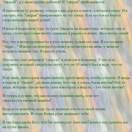
“скорой”, а у меня пропал ребенок! И “скорая” приближается…
Я выехала на ту развилку, откуда одна дорога к школе, а вторая к озеру. И я
смотрю, что “скорая” поворачивает на эту улицу. А из кустов на берегу
озера женщина машет рукой.
И когда я подъехала туда, то сразу увидела на подмостках, которые там, в
озере, стоят кроссовки моего сынишки и рядом он лежит. Абсолютно синий.
Все, что я могла произнести в этот момент, только его имя. Я его позвала:
“Анди…” И когда он повернул головку и посмотрел на меня, у меня не
осталось никаких сил. Я просто упала.
Потом нас уже забрали в “скорую” и повезли в больницу. У нас есть
документ, который свидетельствует, что он 10 минут был в воде, что он
тонул.
Я не знаю, некоторым людям хватает одной минуты, чтобы утонуть. И когда
я сидела в “скорой”, до меня дошло, что там, у озера, были ангелы! Вот те
люди, которые спасли моего сына и которых я видела, – это были ангелы!
И теперь я думаю, что как можно спокойно жить, если нет
сверхъестественной защиты?
Ведь есть моменты, когда ты не можешь что-то в своей жизни
контролировать. И тогда Божья рука защищает тебя.
Я так благодарна Богу, что Он заповедует Ангелам Своим о нас хранить нас
на путях наших…