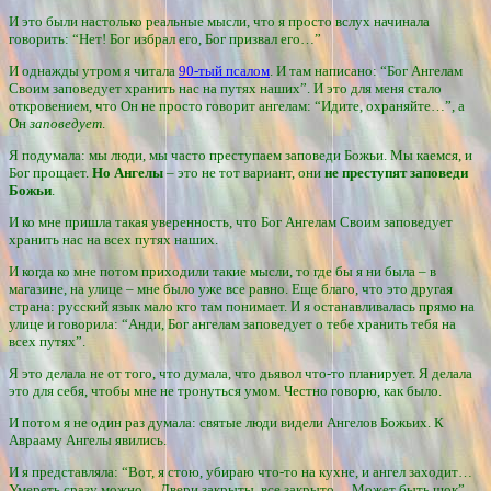
И это были настолько реальные мысли, что я просто вслух начинала
говорить: “Нет! Бог избрал его, Бог призвал его…”
И однажды утром я читала
90-тый псалом
. И там написано: “Бог Ангелам
Своим заповедует хранить нас на путях наших”. И это для меня стало
откровением, что Он не просто говорит ангелам: “Идите, охраняйте…”, а
Он
заповедует
.
Я подумала: мы люди, мы часто преступаем заповеди Божьи. Мы каемся, и
Бог прощает.
Но Ангелы
– это не тот вариант, они
не преступят заповеди
Божьи
.
И ко мне пришла такая уверенность, что Бог Ангелам Своим заповедует
хранить нас на всех путях наших.
И когда ко мне потом приходили такие мысли, то где бы я ни была – в
магазине, на улице – мне было уже все равно. Еще благо, что это другая
страна: русский язык мало кто там понимает. И я останавливалась прямо на
улице и говорила: “Анди, Бог ангелам заповедует о тебе хранить тебя на
всех путях”.
Я это делала не от того, что думала, что дьявол что-то планирует. Я делала
это для себя, чтобы мне не тронуться умом. Честно говорю, как было.
И потом я не один раз думала: святые люди видели Ангелов Божьих. К
Аврааму Ангелы явились.
И я представляла: “Вот, я стою, убираю что-то на кухне, и ангел заходит…
Умереть сразу можно… Двери закрыты, все закрыто… Может быть шок”.