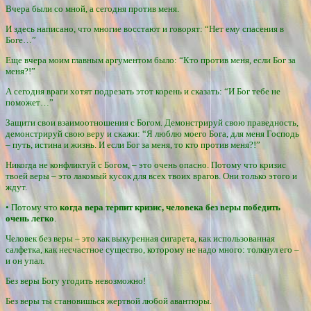
Вчера были со мной, а сегодня против меня.
И здесь написано, что многие восстают и говорят: “Нет ему спасения в
Боге…”
Еще вчера моим главным аргументом было: “Кто против меня, если Бог за
меня?!”
А сегодня враги хотят подрезать этот корень и сказать: “И Бог тебе не
поможет…”
Защити свои взаимоотношения с Богом. Демонстрируй свою праведность,
демонстрируй свою веру и скажи: “Я люблю моего Бога, для меня Господь
– путь, истина и жизнь. И если Бог за меня, то кто против меня?!”
Никогда не конфликтуй с Богом, – это очень опасно. Потому что кризис
твоей веры – это лакомый кусок для всех твоих врагов. Они только этого и
ждут.
• Потому что
когда вера терпит кризис, человека без веры победить
очень легко
.
Человек без веры – это как выкуренная сигарета, как использованная
салфетка, как несчастное существо, которому не надо много: толкнул его –
и он упал.
Без веры Богу угодить невозможно!
Без веры ты становишься жертвой любой авантюры.