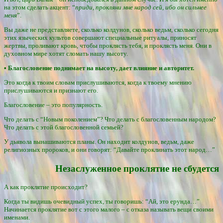
на этом сделать акцент: “
приди, прокляни мне народ сей, ибо он сильнее
меня
”.
Вы даже не представляете, сколько колдунов, сколько ведьм, сколько сегодня
этих языческих культов совершают специальные ритуалы, приносят
жертвы, проливают кровь, чтобы проклясть тебя, и проклясть меня. Они в
духовном мире хотят сломать нашу высоту.
• Благословение поднимает на высоту, дает влияние и авторитет.
Это когда к твоим словам прислушиваются, когда к твоему мнению
прислушиваются и признают его.
Благословение – это популярность.
Что делать с “Новым поколением”? Что делать с благословенным народом?
Что делать с этой благословенной семьей?
У дьявола вынашиваются планы. Он находит колдунов, ведьм, даже
религиозных пророков, и они говорят: “Давайте проклинать этот народ…”
Незаслуженное проклятие не сбудется
А как проклятие происходит?
Когда ты видишь очевидный успех, ты говоришь: “Ай, это ерунда…”
Начинается проклятие вот с этого малого – с отказа называть вещи своими
именами.