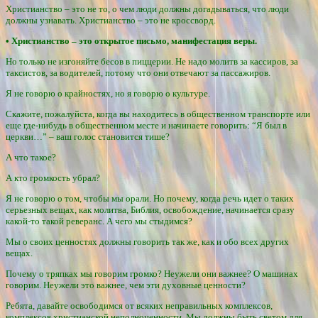
Христианство – это не то, о чем люди должны догадываться, что люди
должны узнавать. Христианство – это не кроссворд.
• Христианство – это открытое письмо, манифестация веры.
Но только не изгоняйте бесов в пиццерии. Не надо молитв за кассиров, за
таксистов, за водителей, потому что они отвечают за пассажиров.
Я не говорю о крайностях, но я говорю о культуре.
Скажите, пожалуйста, когда вы находитесь в общественном транспорте или
еще где-нибудь в общественном месте и начинаете говорить: “Я был в
церкви…” – ваш голос становится тише?
А что такое?
А кто громкость убрал?
Я не говорю о том, чтобы мы орали. Но почему, когда речь идет о таких
серьезных вещах, как молитва, Библия, освобождение, начинается сразу
какой-то такой реверанс. А чего мы стыдимся?
Мы о своих ценностях должны говорить так же, как и обо всех других
вещах.
Почему о тряпках мы говорим громко? Неужели они важнее? О машинах
говорим. Неужели это важнее, чем эти духовные ценности?
Ребята, давайте освободимся от всяких неправильных комплексов,
комплексов христианской неполноценности. Мы должны быть светом для