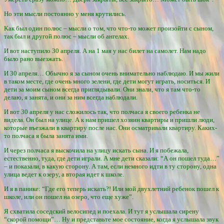
Но эти мысли постоянно у меня крутились.
Как был один полюс – мысли о том, что что-то может произойти с сыном,
так был и другой полюс – мысли об ангелах.
И вот наступило 30 апреля. А на 1 мая у нас билет на самолет. Нам надо
было рано выезжать.
И 30 апреля… Обычно я за сыном очень внимательно наблюдаю. И мы жили
в таком месте, где очень много зелени, где дети могут играть, носиться. И
дети за моим сыном всегда приглядывали. Они знали, что я там что-то
делаю, я занята, и они за ним всегда наблюдали.
И вот 30 апреля у нас сложилось так, что полчаса я своего ребенка не
видела. Он был на улице. А к нам пришел хозяин квартиры и пришли люди,
которые въезжали в квартиру после нас. Они осматривали квартиру. Каких-
то полчаса я была занята ими.
И через полчаса я выскочила на улицу искать сына. И я побежала,
естественно, туда, где дети играли. А мне дети сказали: “А он пошел туда…”
– и показали, в какую сторону. А там, если немного идти в ту сторону, одна
улица ведет к озеру, а вторая идет к школе.
И я в панике: “Где его теперь искать?! Или мой двухлетний ребенок пошел к
школе, или он пошел на озеро, что еще хуже”.
Я схватила соседский велосипед и поехала. И тут я услышала сирену
“скорой помощи”… Ну и представьте мое состояние, когда я услышала звук