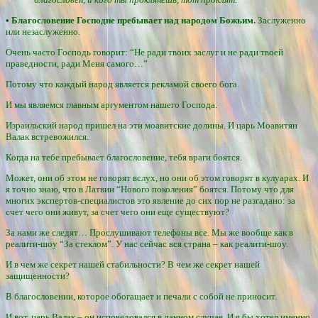
• Благословение Господне пребывает над народом Божьим.
Заслуженно
или незаслуженно.
Очень часто Господь говорит: “Не ради твоих заслуг и не ради твоей
праведности, ради Меня самого…”
Потому что каждый народ является рекламой своего бога.
И мы являемся главным аргументом нашего Господа.
Израильский народ пришел на эти моавитские долины. И царь Моавитян
Валак встревожился.
Когда на тебе пребывает благословение, тебя враги боятся.
Может, они об этом не говорят вслух, но они об этом говорят в кулуарах. И
я точно знаю, что в Латвии “Нового поколения” боятся. Потому что для
многих экспертов-специалистов это явление до сих пор не разгадано: за
счет чего они живут, за счет чего они еще существуют?
За нами же следят… Прослушивают телефоны все. Мы же вообще как в
реалити-шоу “За стеклом”. У нас сейчас вся страна – как реалити-шоу.
И в чем же секрет нашей стабильности? В чем же секрет нашей
защищенности?
В благословении, которое обогащает и печали с собой не приносит.
И вот, царь Валак – он исповедовался в данном случае. И я бы хотел именно