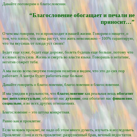
Давайте поговорим о благословении.
“Благословение обогащает и печали не
приносит…”
О чем мы говорим, то и происходит в нашей жизни. Говорим о нищете, о
том, что плохо, что цены растут, что жить невозможно – 100% гарантирую,
что ты вкусишь от плода уст своих!
Будет еще хуже, будет еще дороже, болеть будешь еще больше, потому что
в словах есть сила. Жизнь и смерть во власти языка. Говоришь о негативе,
негатив сожрет тебя.
А мы назло всем смертям говорим позитив и видим, что это до сих пор
работает. А завтра будет работать еще больше.
Давайте говорить о благословении, благословении и благословении.
И мы увидим в реальности, что
благословение
как реальная вещь
обогатит
нас
интеллектуально
, обогатит нас
духовно
, она обогатит нас
финансово
,
социально
, и во всех других отношениях.
Благословение – это штука конкретная.
Равно как и проклятие.
Если человек проклят, не надо об этом много думать, изучать и исследовать.
Проклятие – оно и есть проклятие: разрушенный брак, вечный недостаток