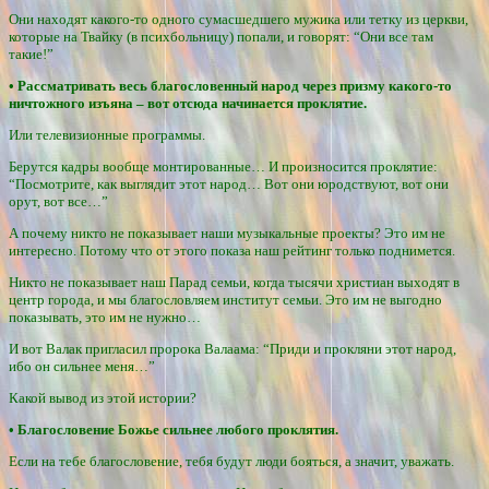
Они находят какого-то одного сумасшедшего мужика или тетку из церкви,
которые на Твайку (в психбольницу) попали, и говорят: “Они все там
такие!”
• Рассматривать весь благословенный народ через призму какого-то
ничтожного изъяна – вот отсюда начинается проклятие.
Или телевизионные программы.
Берутся кадры вообще монтированные… И произносится проклятие:
“Посмотрите, как выглядит этот народ… Вот они юродствуют, вот они
орут, вот все…”
А почему никто не показывает наши музыкальные проекты? Это им не
интересно. Потому что от этого показа наш рейтинг только поднимется.
Никто не показывает наш Парад семьи, когда тысячи христиан выходят в
центр города, и мы благословляем институт семьи. Это им не выгодно
показывать, это им не нужно…
И вот Валак пригласил пророка Валаама: “Приди и прокляни этот народ,
ибо он сильнее меня…”
Какой вывод из этой истории?
• Благословение Божье сильнее любого проклятия.
Если на тебе благословение, тебя будут люди бояться, а значит, уважать.