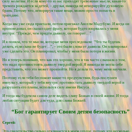
силу молитвы. И если кому-то из вас приходят тревожные мысли, какая-то
тревога рождается за детей, – друзья, никогда не игнорируйте духовную
брань. Потому что, игнорируя такие вещи, можно просто попасть в
трагедию.
Когда мы уже сюда приехали, потом приезжал Анселм Мадубуко. И когда он
проповедовал, он сказал одну фразу, которая будто взорвалась у меня
внутри: “Прежде, чем придти дьяволу, он говорит…”
И я поняла, что те мысли, которые меня преследовали: “Что ты будешь
делать, если сына не будет…”, – это были слова от дьявола. Он планировал
уже сделать это. Он планировал, чтобы у меня была потеря в жизни.
Но я теперь понимаю, что как это хорошо, что я так часто слышала о том,
что надо противостоять дьяволу твердой верой. Я никогда не могла себе
представить, что это может произойти. Но я делала то, чему меня научили.
Поэтому если тебя беспокоят какие-то предчувствия, будь послушен
импульсу, который у тебя внутри: противостать дьяволу твердой верой и
разрушить его планы, используя силу имени Иисуса.
И тогда мы будем на самом деле видеть славу Божью в своей жизни. И тогда
любая ситуация будет для чуда, для славы Божьей.
“Бог гарантирует Своим детям безопасность”
Сергей:
Это свидетельство сильно откликается в моем сердце, потому что несколько