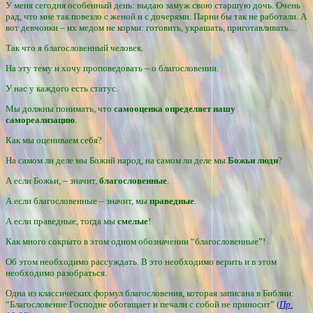
У меня сегодня особенный день: выдаю замуж свою старшую дочь. Очень
рад, что мне так повезло с женой и с дочерями. Парни бы так не работали. А
вот девчонки – их медом не корми: готовить, украшать, приготавливать…
Так что я благословенный человек.
На эту тему и хочу проповедовать – о благословении.
У нас у каждого есть статус.
Мы должны понимать, что
самооценка определяет нашу
самореализацию
.
Как мы оцениваем себя?
На самом ли деле мы Божий народ, на самом ли деле мы
Божьи люди
?
А если Божьи, – значит,
благословенные
.
А если благословенные – значит, мы
праведные
.
А если праведные, тогда мы
смелые
!
Как много сокрыто в этом одном обозначении “благословенные”!
Об этом необходимо рассуждать. В это необходимо верить и в этом
необходимо разобраться.
Одна из классических формул благословения, которая записана в Библии:
“Благословение Господне обогащает и печали с собой не приносит” (
Пр.