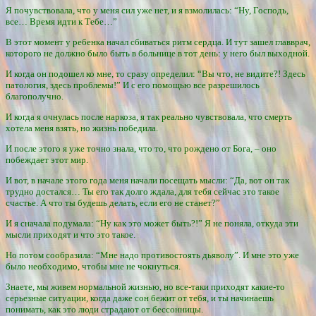
Я почувствовала, что у меня сил уже нет, и я взмолилась: “Ну, Господь,
все… Время идти к Тебе…”
В этот момент у ребенка начал сбиваться ритм сердца. И тут зашел главврач,
которого не должно было быть в больнице в тот день: у него был выходной.
И когда он подошел ко мне, то сразу определил: “Вы что, не видите?! Здесь
патология, здесь проблемы!” И с его помощью все разрешилось
благополучно.
И когда я очнулась после наркоза, я так реально чувствовала, что смерть
хотела меня взять, но жизнь победила.
И после этого я уже точно знала, что то, что рождено от Бога, – оно
побеждает этот мир.
И вот, в начале этого года меня начали посещать мысли: “Да, вот он так
трудно достался… Ты его так долго ждала, для тебя сейчас это такое
счастье. А что ты будешь делать, если его не станет?”
И я сначала подумала: “Ну как это может быть?!” Я не поняла, откуда эти
мысли приходят и что это такое.
Но потом сообразила: “Мне надо противостоять дьяволу”. И мне это уже
было необходимо, чтобы мне не чокнуться.
Знаете, мы живем нормальной жизнью, но все-таки приходят какие-то
серьезные ситуации, когда даже сон бежит от тебя, и ты начинаешь
понимать, как это люди страдают от бессонницы.