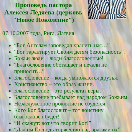
Проповедь пасторa
Алексея Ледяевa (церковь
"Новое Поколение")
07.10.2007 года, Рига, Латвия
“Бог Ангелам заповедал хранить нас…”
“Бог гарантирует Своим детям безопасность”.
Божьи люди – люди благословенные!
“Благословение обогащает и печали не
приносит…”
Благословение – когда умножаются друзья.
Христианство – это образ жизни.
Благословение – это результат веры.
Благословение пребывает над народом Божьим.
Незаслуженное проклятие не сбудется.
Кого Бог благословит – тот воистину
благословен будет!
“И скажут: вот что творит Бог!”
“Дал им Господь торжество над врагами их”.