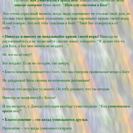
Господи!
как умножились враги мои
! Многие восстают на меня,
многие говорят
душе моей: “
Нет ему спасения в Боге
”.
Это очень серьезный момент, когда люди оценивают не столько твой дом, не
столько твое финансовое положение, сколько оценивают кризис твоей веры.
И они говорят, что нет тебе спасения в Боге: “Твой Бог отвернулся от
тебя…”
• Никогда и никому не показывайте кризис своей веры!
Никогда не
расклеивайтесь и не позволяйте своему языку говорить: “Я делаю что-то
для Бога, а Бог мне ничем не воздает…”
Не лги на истину!
Бог воздает. Если не сегодня, так завтра.
• Благословение начинается с того, что мы говорим правильные вещи о Боге.
Не раздражай Бога своими нелогичными репликами!
Потому что когда Бог услышит, Он тебе докажет, что ты неправ.
Никогда не конфликтуй с Богом!
И посмотрите, у Давида ситуация вообще сумасшедшая: “
Как
умножились
враги
мои
!”
• Благословение – это когда умножаются друзья.
Проклятие – это когда умножаются враги.