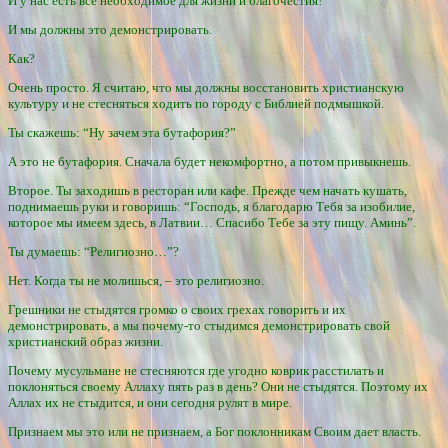
И у нас есть все необходимое для жизни и благочестия!
И мы должны это демонстрировать.
Как?
Очень просто. Я считаю, что мы должны восстановить христианскую
культуру и не стесняться ходить по городу с Библией подмышкой.
Ты скажешь: “Ну зачем эта бутафория?”
А это не бутафория. Сначала будет некомфортно, а потом привыкнешь.
Второе. Ты заходишь в ресторан или кафе. Прежде чем начать кушать,
поднимаешь руки и говоришь: “Господь, я благодарю Тебя за изобилие,
которое мы имеем здесь, в Латвии… Спасибо Тебе за эту пищу. Аминь”.
Ты думаешь: “Религиозно…”?
Нет. Когда ты не молишься, – это религиозно.
Грешники не стыдятся громко о своих грехах говорить и их
демонстрировать, а мы почему-то стыдимся демонстрировать свой
христианский образ жизни.
Почему мусульмане не стесняются где угодно коврик расстилать и
поклоняться своему Аллаху пять раз в день? Они не стыдятся. Поэтому их
Аллах их не стыдится, и они сегодня рулят в мире.
Признаем мы это или не признаем, а Бог поклонникам Своим дает власть.