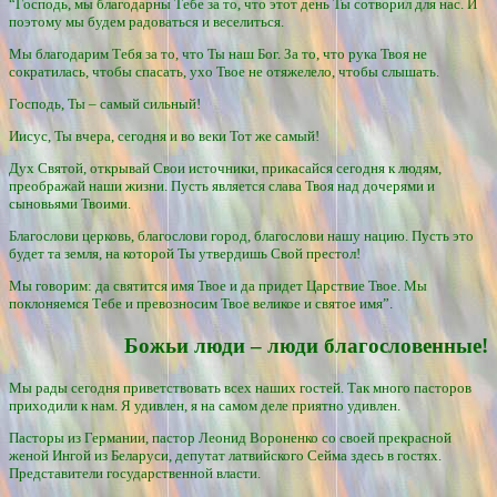
“Господь, мы благодарны Тебе за то, что этот день Ты сотворил для нас. И
поэтому мы будем радоваться и веселиться.
Мы благодарим Тебя за то, что Ты наш Бог. За то, что рука Твоя не
сократилась, чтобы спасать, ухо Твое не отяжелело, чтобы слышать.
Господь, Ты – самый сильный!
Иисус, Ты вчера, сегодня и во веки Тот же самый!
Дух Святой, открывай Свои источники, прикасайся сегодня к людям,
преображай наши жизни. Пусть является слава Твоя над дочерями и
сыновьями Твоими.
Благослови церковь, благослови город, благослови нашу нацию. Пусть это
будет та земля, на которой Ты утвердишь Свой престол!
Мы говорим: да святится имя Твое и да придет Царствие Твое. Мы
поклоняемся Тебе и превозносим Твое великое и святое имя”.
Божьи люди – люди благословенные!
Мы рады сегодня приветствовать всех наших гостей. Так много пасторов
приходили к нам. Я удивлен, я на самом деле приятно удивлен.
Пасторы из Германии, пастор Леонид Вороненко со своей прекрасной
женой Ингой из Беларуси, депутат латвийского Сейма здесь в гостях.
Представители государственной власти.