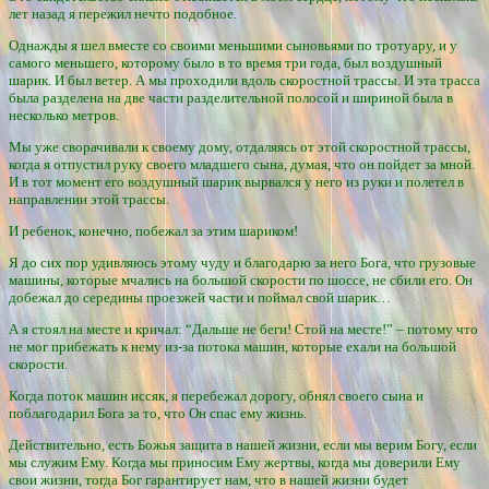
лет назад я пережил нечто подобное.
Однажды я шел вместе со своими меньшими сыновьями по тротуару, и у
самого меньшего, которому было в то время три года, был воздушный
шарик. И был ветер. А мы проходили вдоль скоростной трассы. И эта трасса
была разделена на две части разделительной полосой и шириной была в
несколько метров.
Мы уже сворачивали к своему дому, отдаляясь от этой скоростной трассы,
когда я отпустил руку своего младшего сына, думая, что он пойдет за мной.
И в тот момент его воздушный шарик вырвался у него из руки и полетел в
направлении этой трассы.
И ребенок, конечно, побежал за этим шариком!
Я до сих пор удивляюсь этому чуду и благодарю за него Бога, что грузовые
машины, которые мчались на большой скорости по шоссе, не сбили его. Он
добежал до середины проезжей части и поймал свой шарик…
А я стоял на месте и кричал: “Дальше не беги! Стой на месте!” – потому что
не мог прибежать к нему из-за потока машин, которые ехали на большой
скорости.
Когда поток машин иссяк, я перебежал дорогу, обнял своего сына и
поблагодарил Бога за то, что Он спас ему жизнь.
Действительно, есть Божья защита в нашей жизни, если мы верим Богу, если
мы служим Ему. Когда мы приносим Ему жертвы, когда мы доверили Ему
свои жизни, тогда Бог гарантирует нам, что в нашей жизни будет