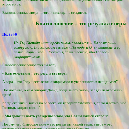
этого мира.
Благословенные люди никого и никогда не стыдятся.
Благословение – это результат веры
Пс. 3:4-6
Но Ты, Господи, щит предо мною, слава моя
, и Ты возносишь
голову мою. Гласом моим взываю к Господу, и Он слышит меня со
святой горы Своей. Ложусь я, сплю и встаю, ибо Господь
защищает меня.
Благословение опирается на веру.
• Благословение – это результат веры.
А вера – это “осуществление ожидаемого и уверенность в невидимом”.
Посмотрите, о чем говорит Давид, когда за его голову зарядили огромный
приз?
Когда его жизнь висит на волоске, он говорит: “Ложусь я, сплю и встаю, ибо
Господь защита моя…”
• Мы должны быть убеждены в том, что Бог на нашей стороне.
Потому что благословение – это результат нашей веры, а вера – это
правильное исповедание на основании слова Божьего.