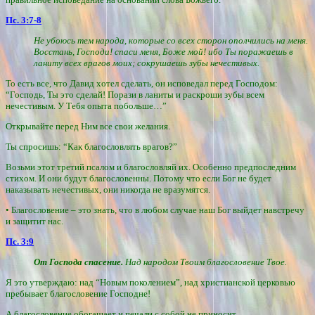
Пс. 3:7-8
Не убоюсь тем народа, которые со всех сторон ополчились на меня.
Восстань, Господи! спаси меня, Боже мой! ибо Ты поражаешь в
ланиту всех врагов моих; сокрушаешь зубы нечестивых.
То есть все, что Давид хотел сделать, он исповедал перед Господом:
“Господь, Ты это сделай! Порази в ланиты и раскроши зубы всем
нечестивым. У Тебя опыта побольше…”
Открывайте перед Ним все свои желания.
Ты спросишь: “Как благословлять врагов?”
Возьми этот третий псалом и благословляй их. Особенно предпоследним
стихом. И они будут благословенны. Потому что если Бог не будет
наказывать нечестивых, они никогда не вразумятся.
• Благословение – это знать, что в любом случае наш Бог выйдет навстречу
и защитит нас.
Пс. 3:9
От Господа спасение.
Над народом Твоим благословение Твое.
Я это утверждаю: над “Новым поколением”, над христианской церковью
пребывает благословение Господне!
А благословение обогащает и печали с собой не приносит.