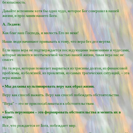
безопасность.
Давайте вспомним хотя бы одно чудо, которое Бог совершил в нашей
жизни, и прославим нашего Бога.
А. Ледяев:
Как благ наш Господь, и милость Его во веки!
Наши люди начинают привыкать к тому, что вера без дел мертва.
Если наша вера не подтверждается последующими знамениями и чудесами,
которые являются неотъемлемой частью нашей жизни, такая вера нас не
спасет.
Но та вера, которая помогает вырваться из трясины долгов, из финансовой
проблемы, из болезней, из проклятия, из самых трагических ситуаций, – эта
вера живая.
• Мы должны культивировать веру как образ жизни.
Веру как способ выжить. Веру как способ побеждать обстоятельства.
“Вера” – это не приспосабливаться к обстоятельствам.
• Быть верующим – это формировать обстоятельства и менять их в
корне.
Все, что рождается от Бога, побеждает мир.