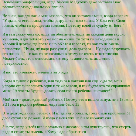
Вспомните конференции, когда Анселм Мадубуко даже заставлял нас
воевать против дьявольских планов.
Не знаю, как для вас, а мне казалось, что он заставлял меня, когда говорил:
“У дьявола есть планы, чтобы разрушить твою жизнь. У Бога есть Свои
планы, чтобы ты процветал в жизни. Поэтому воюй за судьбу от Бога!”
И я вам скажу честно, когда ты обеспечен, когда ты каждый день вкусно
кушаешь, и для тебя это уже норма жизни, то хотя ты находишься в
хорошей церкви, где постоянно об этом говорят, ты как-то не очень
ревностно: “Ну да, ну надо разрушать дела дьявола… Ну, надо разрушать
его планы…” – и как-то относишься к этому не очень ответственно…
Может быть, это я относилась к этому немного легкомысленно и
поверхностно.
И вот это началось с начала этого года.
Когда я гуляла с ребенком, или ходила в магазин или еще куда-то, меня
упорно стали посещать одни и те же мысли, и как будто кто-то спрашивал
меня: “А что ты будешь делать, если твоего ребенка не станет?”
Мой сын – долгожданный ребенок. Потому что я вышла замуж не в 18 лет, а
в 31 год и родила ребенка, когда мне было 33.
Это долгожданный ребенок. И когда я его рожала, тоже были проблемы. Я
двое суток его рожала. И когда у меня уже не было никаких сил…
Знаете, когда у тебя все нормально с мозгами, и ты чувствуешь, что смерть
рядом стоит, ты знаешь, к Кому надо обратиться.