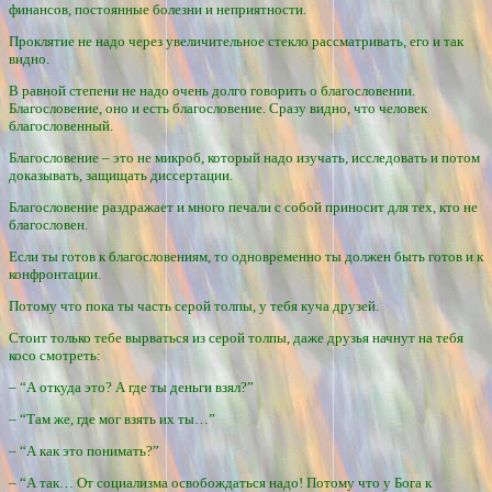
финансов, постоянные болезни и неприятности.
Проклятие не надо через увеличительное стекло рассматривать, его и так
видно.
В равной степени не надо очень долго говорить о благословении.
Благословение, оно и есть благословение. Сразу видно, что человек
благословенный.
Благословение – это не микроб, который надо изучать, исследовать и потом
доказывать, защищать диссертации.
Благословение раздражает и много печали с собой приносит для тех, кто не
благословен.
Если ты готов к благословениям, то одновременно ты должен быть готов и к
конфронтации.
Потому что пока ты часть серой толпы, у тебя куча друзей.
Стоит только тебе вырваться из серой толпы, даже друзья начнут на тебя
косо смотреть:
– “А откуда это? А где ты деньги взял?”
– “Там же, где мог взять их ты…”
– “А как это понимать?”
– “А так… От социализма освобождаться надо! Потому что у Бога к