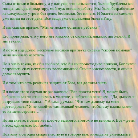
Сына отвезли в больницу, а у нас уже, что называется, были обрублены все
концы: мы сдали квартиру, мой муж оставил работу. Мы были безработные
на следующее утро и без денег, без жилья, без ничего. И билеты на самолет
уже взяты на этот день. Все вещи уже отправлены были в Ригу.
И мы сказали врачам: “Мы не можем оставить ребенка!”
Его проверили, что у него нет никаких отклонений, никаких патологий. И
мы уехали.
И потом еще долго, несколько месяцев при звуке сирены “скорой помощи”
меня начинало колотить.
Но я знаю точно, как бы ни было, что бы ни происходило в жизни, Бог силен
разрушить силу негативных воспоминаний. Они не имеют власти, и они не
должны мучить.
И о том, что есть реальная защита от Бога, мы должны знать.
И я после этого случая не раз каялась: “Бог, прости меня! Я, может быть,
небрежно как-то относилась к молитве, я небрежно говорила: “Да, дьявол, я
разрушаю твои планы…” А сама думала: “Что там дьяволу на меня
претендовать? Я не какой-то там великий человек, чтобы ему планы какие-
то на меня строить…”
Но вы знаете, в семье нет кого-то великого, а кого-то не великого. Все – дети,
и всех одинаково Бог любит.
Поэтому я сегодня свидетельствую и говорю вам: никогда не уничижайте