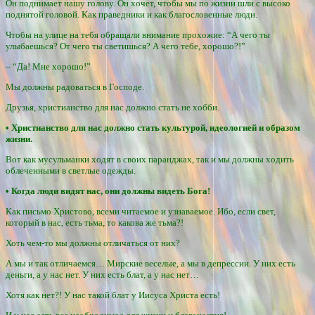
Он поднимает нашу голову. Он хочет, чтобы мы по жизни шли с высоко
поднятой головой. Как праведники и как благословенные люди.
Чтобы на улице на тебя обращали внимание прохожие: “А чего ты
улыбаешься? От чего ты светишься? А чего тебе, хорошо?!”
– “Да! Мне хорошо!”
Мы должны радоваться в Господе.
Друзья, христианство для нас должно стать не хобби.
• Христианство для нас должно стать культурой, идеологией и образом
жизни.
Вот как мусульманки ходят в своих паранджах, так и мы должны ходить
облеченными в светлые одежды.
• Когда люди видят нас, они должны видеть Бога!
Как письмо Христово, всеми читаемое и узнаваемое. Ибо, если свет,
который в нас, есть тьма, то какова же тьма?!
Хоть чем-то мы должны отличаться от них?
А мы и так отличаемся… Мирские веселые, а мы в депрессии. У них есть
деньги, а у нас нет. У них есть блат, а у нас нет…
Хотя как нет?! У нас такой блат у Иисуса Христа есть!