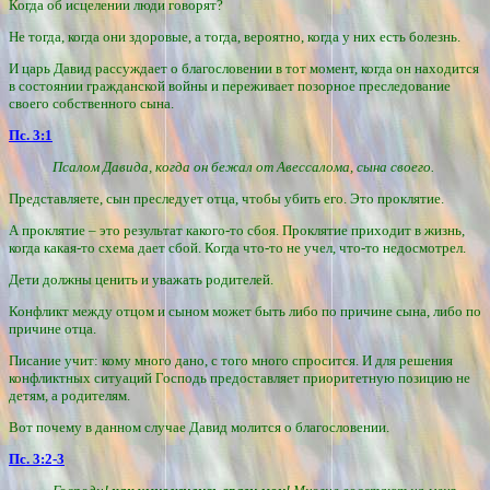
Когда об исцелении люди говорят?
Не тогда, когда они здоровые, а тогда, вероятно, когда у них есть болезнь.
И царь Давид рассуждает о благословении в тот момент, когда он находится
в состоянии гражданской войны и переживает позорное преследование
своего собственного сына.
Пс. 3:1
Псалом Давида, когда он бежал от Авессалома, сына своего.
Представляете, сын преследует отца, чтобы убить его. Это проклятие.
А проклятие – это результат какого-то сбоя. Проклятие приходит в жизнь,
когда какая-то схема дает сбой. Когда что-то не учел, что-то недосмотрел.
Дети должны ценить и уважать родителей.
Конфликт между отцом и сыном может быть либо по причине сына, либо по
причине отца.
Писание учит: кому много дано, с того много спросится. И для решения
конфликтных ситуаций Господь предоставляет приоритетную позицию не
детям, а родителям.
Вот почему в данном случае Давид молится о благословении.
Пс. 3:2-3