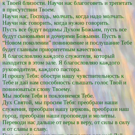
к Твоей близости. Научи нас благоговеть и трепетать
в присутствии Твоем.
Научи нас, Господь, молчать, когда надо молчать.
Научи нас говорить, когда нужно говорить.
Пусть все будут водимы Духом Божьим, пусть все
будут сыновьями и дочерями Божьими. Пусть в
“Новом поколении” повиновение и послушание Тебе
будет главным приоритетным качеством.
Я благословляю каждого служителя, который
находится в этом зале. Я благословляю каждого
руководителя, каждого пастора.
И прошу Тебя: обостри нашу чувствительность к
Тебе и дай нам способность слышать голос Твой и
повиноваться слову Твоему.
Мы любим Тебя и поклоняемся Тебе.
Дух Святой, мы просим Тебя: преобрази наши
служения, преобрази нашу церковь, преобрази наш
город, преобрази наши проповеди и молитвы.
Переводи нас дальше от веры в веру, от силы в силу
и от славы в славу.