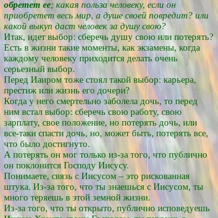
обретет ее
; какая польза человеку, если он
приобретет весь мир, а душе своей повредит? или
какой выкуп даст человек за душу свою?
Итак, идет выбор: сберечь душу свою или потерять?
Есть в жизни такие моменты, как экзамены, когда
каждому человеку приходится делать очень
серьезный выбор.
Перед Иаиром тоже стоял такой выбор: карьера,
престиж или жизнь его дочери?
Когда у него смертельно заболела дочь, то перед
ним встал выбор: сберечь свою работу, свою
зарплату, свое положение, но потерять дочь, или
все-таки спасти дочь, но, может быть, потерять все,
что было достигнуто.
А потерять он мог только из-за того, что публично
он поклонится Господу Иисусу.
Понимаете, связь с Иисусом – это рискованная
штука. Из-за того, что ты знаешься с Иисусом, ты
много теряешь в этой земной жизни.
Из-за того, что ты открыто, публично исповедуешь