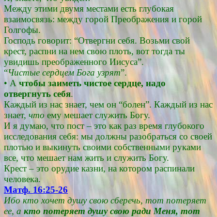
Между этими двумя местами есть глубокая
взаимосвязь: между горой Преображения и горой
Голгофы.
Господь говорит: “Отвергни себя. Возьми свой
крест, распни на нем свою плоть, вот тогда ты
увидишь преображенного Иисуса”.
“
Чистые сердцем Бога узрят
”.
• А
чтобы заиметь чистое сердце, надо
отвергнуть себя
.
Каждый из нас знает, чем он “болен”. Каждый из нас
знает,
что
ему мешает служить Богу.
И я думаю, что пост – это как раз время глубокого
исследования себя: мы должны разобраться со своей
плотью и выкинуть своими собственными руками
все, что мешает нам жить и служить Богу.
Крест – это орудие казни, на котором распинали
человека.
Матф. 16:25-26
Ибо кто хочет душу свою сберечь, тот потеряет
ее, а
кто потеряет душу свою ради Меня, тот