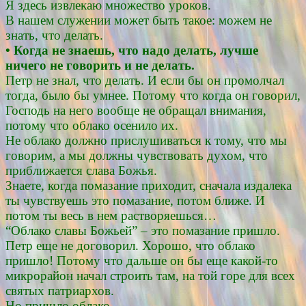
Я здесь извлекаю множество уроков.
В нашем служении может быть такое: можем не
знать, что делать.
• Когда не знаешь, что надо делать, лучше
ничего не говорить и не делать.
Петр не знал, что делать. И если бы он промолчал
тогда, было бы умнее. Потому что когда он говорил,
Господь на него вообще не обращал внимания,
потому что облако осенило их.
Не облако должно прислушиваться к тому, что мы
говорим, а мы должны чувствовать духом, что
приближается слава Божья.
Знаете, когда помазание приходит, сначала издалека
ты чувствуешь это помазание, потом ближе. И
потом ты весь в нем растворяешься…
“Облако славы Божьей” – это помазание пришло.
Петр еще не договорил. Хорошо, что облако
пришло! Потому что дальше он бы еще какой-то
микрорайон начал строить там, на той горе для всех
святых патриархов.
Но пришло облако.