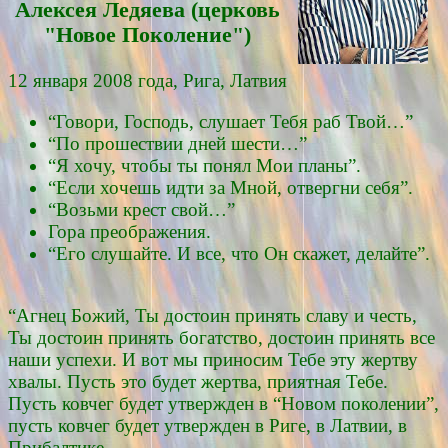
Алексея Ледяевa (церковь
"Новое Поколение")
12 января 2008 года, Рига, Латвия
“Говори, Господь, слушает Тебя раб Твой…”
“По прошествии дней шести…”
“Я хочу, чтобы ты понял Мои планы”.
“Если хочешь идти за Мной, отвергни себя”.
“Возьми крест свой…”
Гора преображения.
“Его слушайте. И все, что Он скажет, делайте”.
“Агнец Божий, Ты достоин принять славу и честь,
Ты достоин принять богатство, достоин принять все
наши успехи. И вот мы приносим Тебе эту жертву
хвалы. Пусть это будет жертва, приятная Тебе.
Пусть ковчег будет утвержден в “Новом поколении”,
пусть ковчег будет утвержден в Риге, в Латвии, в
Прибалтике.