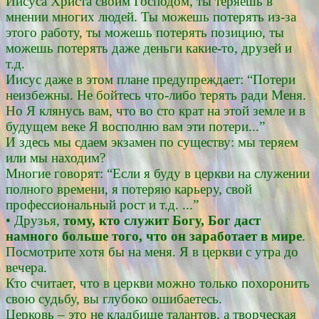
Иисуса Христа своим Господом, ты теряешь в
мнении многих людей. Ты можешь потерять из-за
этого работу, ты можешь потерять позицию, ты
можешь потерять даже деньги какие-то, друзей и
т.д.
Иисус даже в этом плане предупреждает: “Потери
неизбежны. Не бойтесь что-либо терять ради Меня.
Но Я клянусь вам, что во сто крат на этой земле и в
будущем веке Я восполню вам эти потери...”
И здесь мы сдаем экзамен по существу: мы теряем
или мы находим?
Многие говорят: “Если я буду в церкви на служении
полного времени, я потеряю карьеру, свой
профессиональный рост и т.д. ...”
• Друзья,
тому, кто служит Богу, Бог даст
намного больше того, что он заработает в мире
.
Посмотрите хотя бы на меня. Я в церкви с утра до
вечера.
Кто считает, что в церкви можно только похоронить
свою судьбу, вы глубоко ошибаетесь.
Церковь – это не кладбище талантов, а творческая