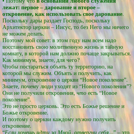
• Потому что
в основании любого служения
лежат: первое – дарование и второе –
откровение, как использовать свое дарование
.
Поскольку дары раздает Господь, поскольку
Архитектор церкви – Иисус, то без Него мы ничего
не можем делать.
Поэтому мой совет: в этом году нам всем надо
восстановить свою молитвенную жизнь и тайную
комнату, в которой нам должно почаще закрываться.
Как минимум, знаете, для чего?
Чтобы постараться объять ту территорию, на
которой мы служим. Объять и получить, как
минимум, откровение о церкви “Новое поколение”.
Знаете, почему люди уходят из “Нового поколения”?
Они не получили откровения,
что
есть “Новое
поколение”.
Это не просто церковь. Это есть Божье решение и
Божье откровение.
И поэтому о церкви каждому нужно получить
откровение.
“
Если хочешь идти за Мной, отвергни себя
...” – это