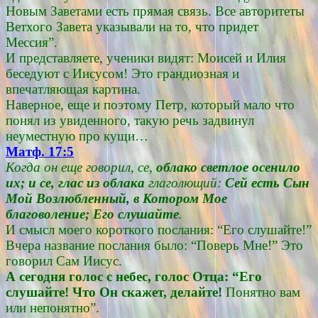
Новым Заветами есть прямая связь. Все авторитеты
Ветхого Завета указывали на то, что придет
Мессия”.
И представляете, ученики видят: Моисей и Илия
беседуют с Иисусом! Это грандиозная и
впечатляющая картина.
Наверное, еще и поэтому Петр, который мало что
понял из увиденного, такую речь задвинул
неуместную про кущи…
Матф. 17:5
Когда он еще говорил, се,
облако светлое осенило
их; и се, глас из облака
глаголющий:
Сей есть Сын
Мой Возлюбленный, в Котором Мое
благоволение; Его слушайте
.
И смысл моего короткого послания: “Его слушайте!”
Вчера название послания было: “Поверь Мне!” Это
говорил Сам Иисус.
А сегодня голос с небес, голос Отца: “Его
слушайте! Что Он скажет, делайте!
Понятно вам
или непонятно”.