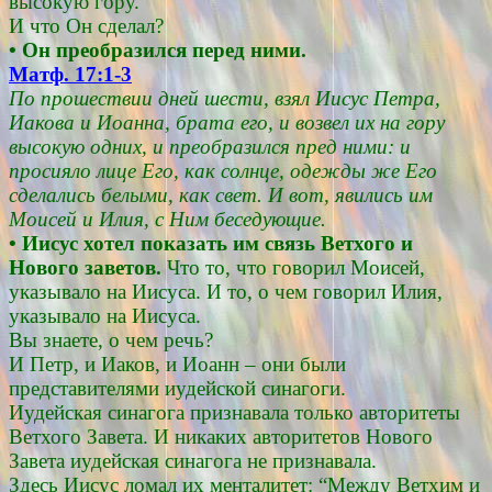
высокую гору.
И что Он сделал?
• Он преобразился перед ними.
Матф. 17:1-3
По прошествии дней шести, взял Иисус Петра,
Иакова и Иоанна, брата его, и возвел их на гору
высокую одних, и преобразился пред ними: и
просияло лице Его, как солнце, одежды же Его
сделались белыми, как свет. И вот, явились им
Моисей и Илия, с Ним беседующие.
• Иисус хотел показать им связь Ветхого и
Нового заветов.
Что то, что говорил Моисей,
указывало на Иисуса. И то, о чем говорил Илия,
указывало на Иисуса.
Вы знаете, о чем речь?
И Петр, и Иаков, и Иоанн – они были
представителями иудейской синагоги.
Иудейская синагога признавала только авторитеты
Ветхого Завета. И никаких авторитетов Нового
Завета иудейская синагога не признавала.
Здесь Иисус ломал их менталитет: “Между Ветхим и