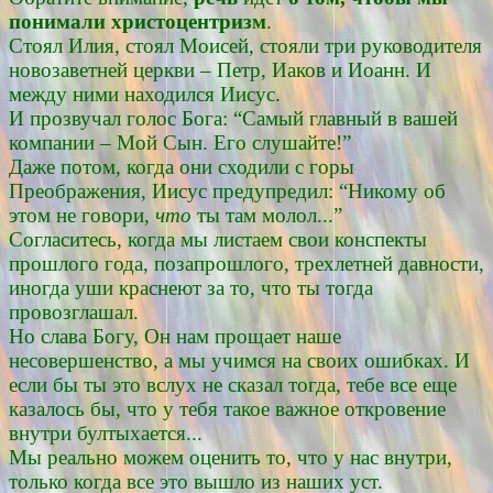
понимали христоцентризм
.
Стоял Илия, стоял Моисей, стояли три руководителя
новозаветней церкви – Петр, Иаков и Иоанн. И
между ними находился Иисус.
И прозвучал голос Бога: “Самый главный в вашей
компании – Мой Сын. Его слушайте!”
Даже потом, когда они сходили с горы
Преображения, Иисус предупредил: “Никому об
этом не говори,
что
ты там молол...”
Согласитесь, когда мы листаем свои конспекты
прошлого года, позапрошлого, трехлетней давности,
иногда уши краснеют за то, что ты тогда
провозглашал.
Но слава Богу, Он нам прощает наше
несовершенство, а мы учимся на своих ошибках. И
если бы ты это вслух не сказал тогда, тебе все еще
казалось бы, что у тебя такое важное откровение
внутри бултыхается...
Мы реально можем оценить то, что у нас внутри,
только когда все это вышло из наших уст.