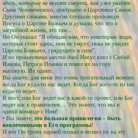
здесь, которые не вкусят смерти, как уже увидят
Сына Человеческого, грядущего в Царствии Своем.
Другими словами, многие слушали проповеди
Иисуса о Царстве Божьем и думали, что это о
загробной жизни, это там...
Но Он сказал: “Я обещаю вам, что некоторые люди,
которые стоят здесь, они не умрут, пока не увидят
Царства Божьего, грядущего в силе”.
И по прошествии шести дней
Иисус взял с Собой
Иакова, Петра и Иоанна и повел их на гору
высокую. Их одних.
Вы знаете, для меня это очень трогательный момент,
когда Бог куда-то нас ведет. Когда Бог кого-то из нас
куда-то ведет.
В пост, или Бог ведет нас в какой-то проект, или Бог
ведет нас к правителям… Это значит, что мы в
одной команде с Ним!
• Вы знаете,
это большая привилегия – быть
вовлеченными в Его программы
!
И вот Он троих парней позвал и возвел их на эту