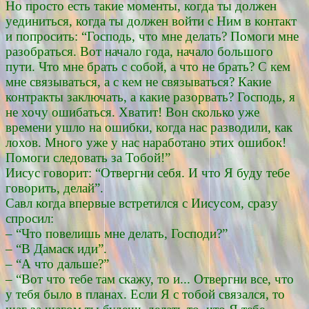
Но просто есть такие моменты, когда ты должен
уединиться, когда ты должен войти с Ним в контакт
и попросить: “Господь, что мне делать? Помоги мне
разобраться. Вот начало года, начало большого
пути. Что мне брать с собой, а что не брать? С кем
мне связываться, а с кем не связываться? Какие
контракты заключать, а какие разорвать? Господь, я
не хочу ошибаться. Хватит! Вон сколько уже
времени ушло на ошибки, когда нас разводили, как
лохов. Много уже у нас наработано этих ошибок!
Помоги следовать за Тобой!”
Иисус говорит: “Отвергни себя. И что Я буду тебе
говорить, делай”.
Савл когда впервые встретился с Иисусом, сразу
спросил:
– “Что повелишь мне делать, Господи?”
– “В Дамаск иди”.
– “А что дальше?”
– “Вот что тебе там скажу, то и... Отвергни все, что
у тебя было в планах. Если Я с тобой связался, то