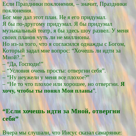
Если Праздники поклонения, – значит, Праздники
поклонения.
Бог мне дал этот план. Не я его придумал.
Я бы по-другому придумал. Я бы придумал
музыкальный театр, я бы здесь шоу развел. У меня
своих планов чуть ли не миллионы.
Но из-за того, что я согласился однажды с Богом,
Который задал мне вопрос: “Хочешь ли идти за
Мной?..”
– “Да, Господи!”
– “Условия очень просты: отвергни себя”.
– “Ну неужели у меня все плохое?”
– “Не то что плохое или хорошее, но отвергни.
Я
хочу, чтобы ты понял Мои планы
”.
“Если хочешь идти за Мной, отвергни
себя”
Вчера мы слушали, что Иисус сказал самарянке: