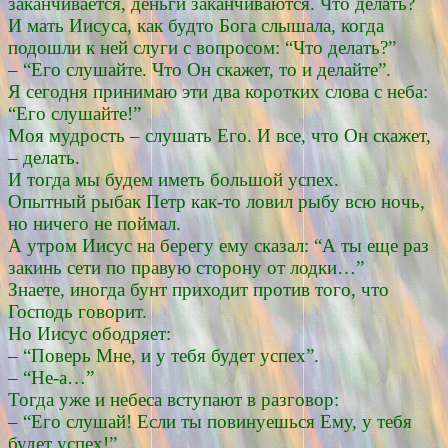
заканчивается, деньги заканчиваются. Что делать?
И мать Иисуса, как будто Бога слышала, когда
подошли к ней слуги с вопросом: “Что делать?”
– “Его слушайте. Что Он скажет, то и делайте”.
Я сегодня принимаю эти два коротких слова с неба:
“Его слушайте!”
Моя мудрость – слушать Его. И все, что Он скажет,
– делать.
И тогда мы будем иметь большой успех.
Опытный рыбак Петр как-то ловил рыбу всю ночь,
но ничего не поймал.
А утром Иисус на берегу ему сказал: “А ты еще раз
закинь сети по правую сторону от лодки…”
Знаете, иногда бунт приходит против того, что
Господь говорит.
Но Иисус ободряет:
– “Поверь Мне, и у тебя будет успех”.
– “Не-а…”
Тогда уже и небеса вступают в разговор:
– “Его слушай! Если ты повинуешься Ему, у тебя
будет успех!”