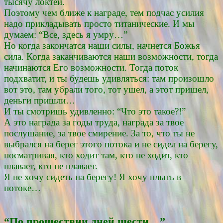
тысячу локтей.
Поэтому чем ближе к награде, тем подчас усилия
надо прикладывать просто титанические. И мы
думаем: “Все, здесь я умру…”
Но когда закончатся наши силы, начнется Божья
сила. Когда заканчиваются наши возможности, тогда
начинаются Его возможности. Тогда поток
подхватит, и ты будешь удивляться: там произошло
вот это, там убрали того, тот ушел, а этот пришел,
деньги пришли…
И ты смотришь удивленно: “Что это такое?!”
А это награда за годы труда, награда за твое
послушание, за твое смирение. За то, что ты не
выбрался на берег этого потока и не сидел на берегу,
посматривая, кто ходит там, кто не ходит, кто
плавает, кто не плавает.
Я не хочу сидеть на берегу! Я хочу плыть в
потоке…
“По прошествии дней шести…”