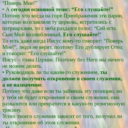
“Поверь Мне!”
• А
сегодня основной тезис: “Его слушайте!”
Потому что когда на горе Преображения эти парни,
которые возглавляли ту церковь, встретились с
патриархами, то с неба раздался голос: “Сей есть
Сын Мой возлюбленный,
Его слушайте
!”
То есть даже когда Иисус кому-то говорит: “Поверь
Мне!”, люди не верят, поэтому Его дублирует Отец
и говорит: “Его слушайте!”
Иисус – глава Церкви. Поэтому без Него мы ничего
не можем делать.
• Руководишь ли ты каким-то служением,
ты
должен получить откровение о своем служении,
а не назначение
.
Потому что даже если ты займешь эту позицию, но
у тебя не будет откровения о своем служении, оно
развалится или превратится в какую-то религиозную
трясину.
Успех твоего служения зависит от того, получил ли
ты откровение об этом служении.