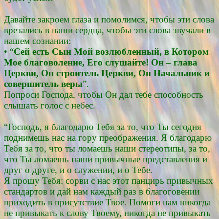
Давайте закроем глаза и помолимся, чтобы эти слова
врезались в наши сердца, чтобы эти слова звучали в
нашем сознании:
• “
Сей есть Сын Мой возлюбленный, в Котором
Мое благоволение, Его слушайте! Он – глава
Церкви, Он строитель Церкви, Он Начальник и
совершитель веры
”.
Попроси Господа, чтобы Он дал тебе способность
слышать голос с небес.
“Господь, я благодарю Тебя за то, что Ты сегодня
поднимешь нас на гору преображения. Я благодарю
Тебя за то, что ты ломаешь наши стереотипы, за то,
что Ты ломаешь наши привычные представления и
друг о друге, и о служении, и о Тебе.
Я прошу Тебя: сорви с нас этот панцирь привычных
стандартов и дай нам каждый раз в благоговении
приходить в присутствие Твое. Помоги нам никогда
не привыкать к слову Твоему, никогда не привыкать