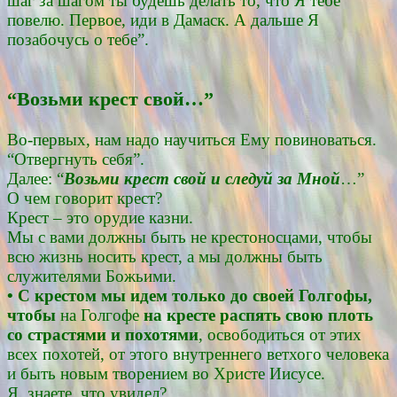
шаг за шагом ты будешь делать то, что Я тебе
повелю. Первое, иди в Дамаск. А дальше Я
позабочусь о тебе”.
“Возьми крест свой…”
Во-первых, нам надо научиться Ему повиноваться.
“Отвергнуть себя”.
Далее: “
Возьми крест свой и следуй за Мной
…”
О чем говорит крест?
Крест – это орудие казни.
Мы с вами должны быть не крестоносцами, чтобы
всю жизнь носить крест, а мы должны быть
служителями Божьими.
• С крестом мы идем только до своей Голгофы,
чтобы
на Голгофе
на кресте распять свою плоть
со страстями и похотями
, освободиться от этих
всех похотей, от этого внутреннего ветхого человека
и быть новым творением во Христе Иисусе.
Я, знаете, что увидел?