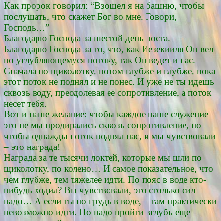
Как пророк говорил: “Взошел я на башню, чтобы
послушать, что скажет Бог во мне. Говори,
Господь…”
Благодарю Господа за шестой день поста.
Благодарю Господа за то, что, как Иезекииля Он вел
по углубляющемуся потоку, так Он ведет и нас.
Сначала по щиколотку, потом глубже и глубже, пока
этот поток не поднял и не понес. И уже не ты идешь
сквозь воду, преодолевая ее сопротивление, а поток
несет тебя.
Вот и наше желание: чтобы каждое наше служение –
это не мы продирались сквозь сопротивление, но
чтобы однажды поток поднял нас, и мы чувствовали
– это награда!
Награда за те тысячи локтей, которые мы шли по
щиколотку, по колено… И самое показательное, что
чем глубже, тем тяжелее идти. По пояс в воде кто-
нибудь ходил? Вы чувствовали, это столько сил
надо… А если ты по грудь в воде, – там практически
невозможно идти. Но надо пройти вглубь еще