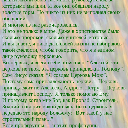
которыми мы шли. И все они обещали народу
золотые горы. Но никто из них не выполнял своих
обещаний.
И многие из нас разочаровались.
И это не только в мире. Даже в христианстве было
сколько пророков, сколько учителей, которые…
И вы знаете, я никогда в своей жизни не набираюсь
такой смелости, чтобы говорить, что я в едином
лице руковожу церковью.
Во-первых, я всегда себе объясняю: “Алексей, эта
церковь не твоя, эта церковь принадлежит Господу”.
Сам Иисус сказал: “Я создам Церковь Мою”.
Поэтому сама принадлежность церкви… Церковь
принадлежит не Алексею, Андрею, Петру… Церковь
принадлежит Господу. Я только помогаю Ему.
И поэтому когда мне Бог, как Прораб, Строитель,
Зодчий, говорит, какой должна быть церковь, я
передаю это народу Божьему: “Вот такой у нас
строительный план...”
Если профгруппы, – значит, профгруппы.