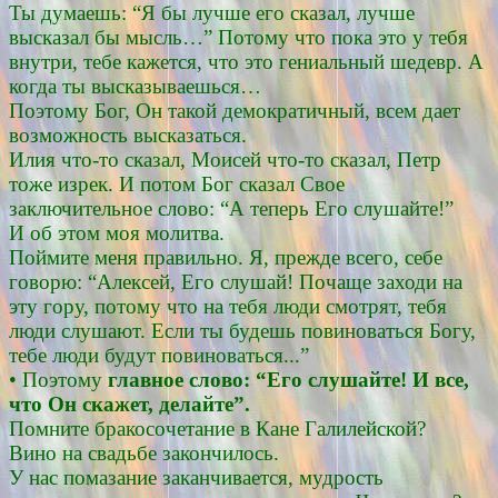
Ты думаешь: “Я бы лучше его сказал, лучше
высказал бы мысль…” Потому что пока это у тебя
внутри, тебе кажется, что это гениальный шедевр. А
когда ты высказываешься…
Поэтому Бог, Он такой демократичный, всем дает
возможность высказаться.
Илия что-то сказал, Моисей что-то сказал, Петр
тоже изрек. И потом Бог сказал Свое
заключительное слово: “А теперь Его слушайте!”
И об этом моя молитва.
Поймите меня правильно. Я, прежде всего, себе
говорю: “Алексей, Его слушай! Почаще заходи на
эту гору, потому что на тебя люди смотрят, тебя
люди слушают. Если ты будешь повиноваться Богу,
тебе люди будут повиноваться...”
• Поэтому
главное слово: “Его слушайте! И все,
что Он скажет, делайте”.
Помните бракосочетание в Кане Галилейской?
Вино на свадьбе закончилось.
У нас помазание заканчивается, мудрость