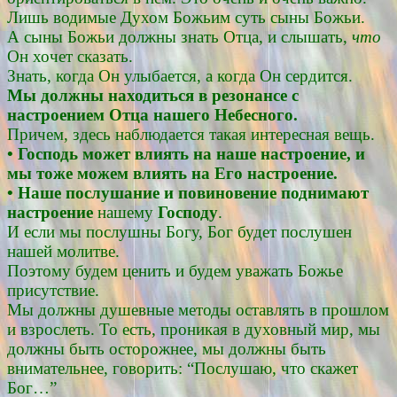
Лишь водимые Духом Божьим суть сыны Божьи.
А сыны Божьи должны знать Отца, и слышать,
что
Он хочет сказать.
Знать, когда Он улыбается, а когда Он сердится.
Мы должны находиться в резонансе с
настроением Отца нашего Небесного.
Причем, здесь наблюдается такая интересная вещь.
• Господь может влиять на наше настроение, и
мы тоже можем влиять на Его настроение.
• Наше послушание и повиновение поднимают
настроение
нашему
Господу
.
И если мы послушны Богу, Бог будет послушен
нашей молитве.
Поэтому будем ценить и будем уважать Божье
присутствие.
Мы должны душевные методы оставлять в прошлом
и взрослеть. То есть, проникая в духовный мир, мы
должны быть осторожнее, мы должны быть
внимательнее, говорить: “Послушаю, что скажет
Бог…”