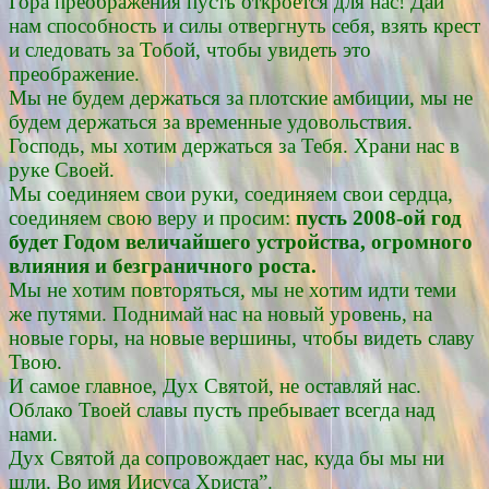
Гора преображения пусть откроется для нас! Дай
нам способность и силы отвергнуть себя, взять крест
и следовать за Тобой, чтобы увидеть это
преображение.
Мы не будем держаться за плотские амбиции, мы не
будем держаться за временные удовольствия.
Господь, мы хотим держаться за Тебя. Храни нас в
руке Своей.
Мы соединяем свои руки, соединяем свои сердца,
соединяем свою веру и просим:
пусть 2008-ой год
будет Годом величайшего устройства, огромного
влияния и безграничного роста.
Мы не хотим повторяться, мы не хотим идти теми
же путями. Поднимай нас на новый уровень, на
новые горы, на новые вершины, чтобы видеть славу
Твою.
И самое главное, Дух Святой, не оставляй нас.
Облако Твоей славы пусть пребывает всегда над
нами.
Дух Святой да сопровождает нас, куда бы мы ни
шли. Во имя Иисуса Христа”.