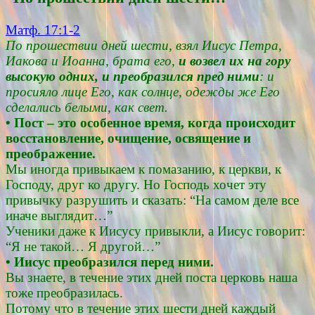
Матф. 17:1-2
По прошествии дней шести, взял Иисус Петра,
Иакова и Иоанна, брата его,
и возвел их на гору
высокую одних, и преобразился пред ними
: и
просияло лице Его, как солнце, одежды же Его
сделались белыми, как свет.
• Пост – это особенное время, когда происходит
восстановление, очищение, освящение и
преображение.
Мы иногда привыкаем к помазанию, к церкви, к
Господу, друг ко другу. Но Господь хочет эту
привычку разрушить и сказать: “На самом деле все
иначе выглядит…”
Ученики даже к Иисусу привыкли, а Иисус говорит:
“Я не такой… Я другой…”
• Иисус преобразился перед ними.
Вы знаете, в течение этих дней поста церковь наша
тоже преобразилась.
Потому что в течение этих шести дней каждый