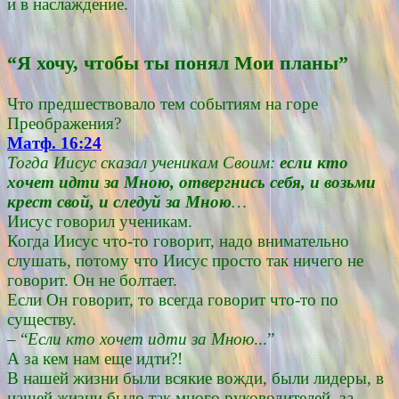
и в наслаждение.
“Я хочу, чтобы ты понял Мои планы”
Что предшествовало тем событиям на горе
Преображения?
Матф. 16:24
Тогда Иисус сказал ученикам Своим:
если кто
хочет идти за Мною, отвергнись себя, и возьми
крест свой, и следуй за Мною
…
Иисус говорил ученикам.
Когда Иисус что-то говорит, надо внимательно
слушать, потому что Иисус просто так ничего не
говорит. Он не болтает.
Если Он говорит, то всегда говорит что-то по
существу.
– “
Если кто хочет идти за Мною
...”
А за кем нам еще идти?!
В нашей жизни были всякие вожди, были лидеры, в
нашей жизни было так много руководителей, за