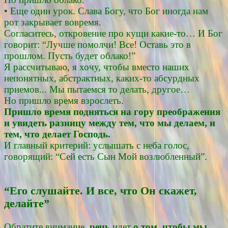
• Еще один урок. Слава Богу, что Бог иногда нам
рот закрывает вовремя.
Согласитесь, откровение про кущи какие-то… И Бог
говорит: “Лучше помолчи! Все! Оставь это в
прошлом. Пусть будет облако!”
Я рассчитываю, я хочу, чтобы вместо наших
непонятных, абстрактных, каких-то абсурдных
приемов... Мы пытаемся то делать, другое…
Но пришло время взрослеть.
Пришло время подняться на гору преображения
и увидеть разницу между тем, что мы делаем, и
тем, что делает Господь.
И главный критерий: услышать с неба голос,
говорящий: “Сей есть Сын Мой возлюбленный”.
“Его слушайте. И все, что Он скажет,
делайте”
Обратите внимание,
речь
идет
о том, чтобы мы