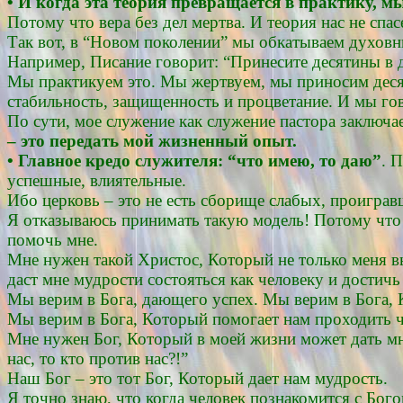
• И когда эта теория превращается в практику, м
Потому что вера без дел мертва. И теория нас не спа
Так вот, в “Новом поколении” мы обкатываем духовн
Например, Писание говорит: “Принесите десятины в д
Мы практикуем это. Мы жертвуем, мы приносим десят
стабильность, защищенность и процветание. И мы гов
По сути, мое служение как служение пастора заключа
– это передать мой жизненный опыт.
• Главное кредо служителя: “что имею, то даю”
. 
успешные, влиятельные.
Ибо церковь – это не есть сборище слабых, проигра
Я отказываюсь принимать такую модель! Потому что 
помочь мне.
Мне нужен такой Христос, Который не только меня в
даст мне мудрости состояться как человеку и достичь
Мы верим в Бога, дающего успех. Мы верим в Бога, 
Мы верим в Бога, Который помогает нам проходить че
Мне нужен Бог, Который в моей жизни может дать мн
нас, то кто против нас?!”
Наш Бог – это тот Бог, Который дает нам мудрость.
Я точно знаю, что когда человек познакомится с Богом