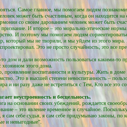
тояться. Самое главное, мы помогаем людям познакоми
человек может быть счастливым, когда он находится на
армонии со своим дарованием человек может быть счас
е призвание. И второе – это морально-этические норм
дарство. И поэтому мы помогаем людям сориентировать
, который мы не творили, и мы уйдем из этого мира. 
 спроектировал. Это не просто случайность, это все п
й-то дом и дали возможность пользоваться какими-то п
с хозяином этого дома.
го, проявление воспитанности и культуры. Жить в доме 
мство. Это в высшей степени невоспитанность – пользо
ра и ни разу даже не встретиться с Тем, Кто все это с
гает неустроенность и бесцельность.
ога на основании своих убеждений, рождается своеобр
вание – это явление временное и случайное. Поскольку
г, я сам себе судья, я сам себе придумываю законы, по
ые и невыгодные”.