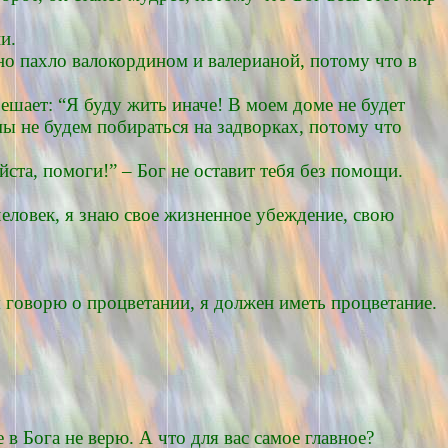
и.
нно пахло валокордином и валерианой, потому что в
решает: “Я буду жить иначе! В моем доме не будет
мы не будем побираться на задворках, потому что
йста, помоги!” – Бог не оставит тебя без помощи.
человек, я знаю свое жизненное убеждение, свою
я говорю о процветании, я должен иметь процветание.
в Бога не верю. А что для вас самое главное?