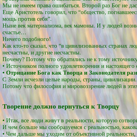
Мы не имеем права ошибаться. Второй раз Бог не дас
Еще Аристотель говорил, что “общество, погнавшеес
мощь против себя”.
Ныне век материализма, век мамоны. И у людей возника
счастье…
Ничего подобного!
Как кто-то сказал, что “в цивилизованных странах лю
несчастны, и другие несчастны.
Почему? Потому что обратились не к тому источнику
• Источником полного удовлетворения и настоящего с
• Отрицание Бога как Творца и Законодателя раз
С Земли исчезли целые народы, страны, цивилизации
Потому что философия и мировоззрение людей в этих 
Творение должно вернуться к Творцу
• Итак, все люди живут в реальности, которую сотвор
И чем больше мы сообразуемся с реальностью, какова
• Чем дальше мы уходим от объективной реальности, 