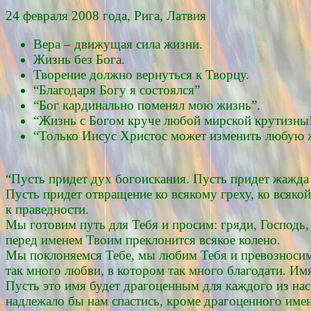
24 февраля 2008 года, Рига, Латвия
Вера – движущая сила жизни.
Жизнь без Бога.
Творение должно вернуться к Творцу.
“Благодаря Богу я состоялся”
“Бог кардинально поменял мою жизнь”.
“Жизнь с Богом круче любой мирской крутизны
“Только Иисус Христос может изменить любую 
“Пусть придет дух богоискания. Пусть придет жажда 
Пусть придет отвращение ко всякому греху, ко всякой
к праведности.
Мы готовим путь для Тебя и просим: гряди, Господь,
перед именем Твоим преклонится всякое колено.
Мы поклоняемся Тебе, мы любим Тебя и превозносим 
так много любви, в котором так много благодати. Имя
Пусть это имя будет драгоценным для каждого из нас
надлежало бы нам спастись, кроме драгоценного име