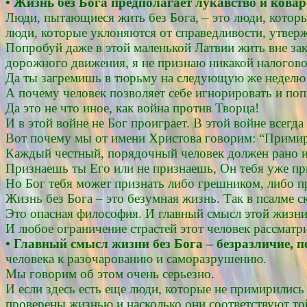
• Жизнь без Бога предполагает лукавство и ковар
Люди, пытающиеся жить без Бога, – это люди, которы
люди, которые уклоняются от справедливости, утвер
Попробуй даже в этой маленькой Латвии жить вне зак
дорожного движения, я не признаю никакой налогов
Да ты загремишь в тюрьму на следующую же неделю! 
А почему человек позволяет себе игнорировать и поп
Да это не что иное, как война против Творца!
И в этой войне не Бог проиграет. В этой войне всегда
Вот почему мы от имени Христова говорим: “Примир
Каждый честный, порядочный человек должен рано или
Признаешь ты Его или не признаешь, Он тебя уже пр
Но Бог тебя может признать либо грешником, либо п
Жизнь без Бога – это безумная жизнь. Так в псалме с
Это опасная философия. И главный смысл этой жизни б
И любое ограничение страстей этот человек рассматри
• Главный смысл жизни без Бога – безразличие, 
человека к разочарованию и саморазрушению.
Мы говорим об этом очень серьезно.
И если здесь есть еще люди, которые не примирились
проверены жизнью и насколько они соответствуют той