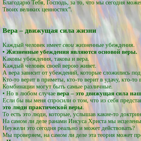
Благодарю Тебя, Господь, за то, что мы сегодня може
Твоих великих ценностях”.
Вера – движущая сила жизни
Каждый человек имеет
свои
жизненные убеждения.
• Жизненные убеждения являются основой веры.
Каковы убеждения, такова и вера.
Каждый человек своей верою живет.
А вера зависит от убеждений, которые сложились под
Кто-то верит в приметы, кто-то верит в удачу, кто-т
Комбинации могут быть самые различные.
• Но в любом случае
вера – это движущая сила на
Если бы вы меня спросили о том, что из себя представ
это люди практической веры
.
То есть это люди, которые, услышав какие-то доктри
На самом ли деле ранами Иисуса Христа мы исцелен
Неужели это сегодня реально и может действовать?
Мы проверяем, на самом ли деле эта теория может пре