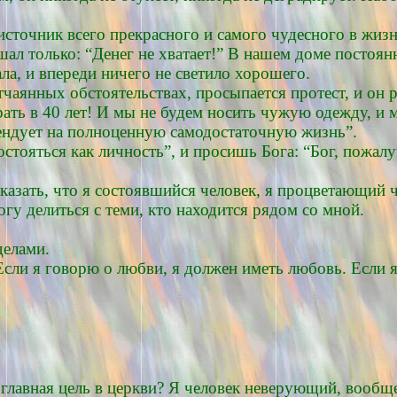
источник всего прекрасного и самого чудесного в жизн
ышал только: “Денег не хватает!” В нашем доме постоя
ла, и впереди ничего не светило хорошего.
отчаянных обстоятельствах, просыпается протест, и он 
рать в 40 лет! И мы не будем носить чужую одежду, и 
ендует на полноценную самодостаточную жизнь”.
остояться как личность”, и просишь Бога: “Бог, пожалу
сказать, что я состоявшийся человек, я процветающий 
у делиться с теми, кто находится рядом со мной.
делами.
 Если я говорю о любви, я должен иметь любовь. Если 
главная цель в церкви? Я человек неверующий, вообще 