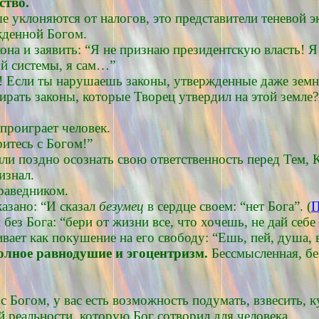
ство.
е уклоняются от налогов, это представители теневой 
жденной Богом.
она и заявить: “Я не признаю президентскую власть! Я
ой системы, я сам…”
Если ты нарушаешь законы, утвержденные даже земной
ирать законы, которые Творец утвердил на этой земле?
 проиграет человек.
итесь с Богом!”
 поздно осознать свою ответственность перед Тем, Кт
изнал.
раведником.
казано: “И сказал
безумец
в сердце своем: “нет Бога”. (
П
ез Бога: “бери от жизни все, что хочешь, не дай себе
вает как покушение на его свободу: “Ешь, пей, душа, 
полное равнодушие и эгоцентризм.
Бессмысленная, бе
 с Богом, у вас есть возможность подумать, взвесить,
 реальности, которую Бог сотворил для человека.