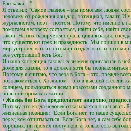
Расскажи…”
Я ответил: “Самое главное – мы помогаем людям сос
человеку от рождения дан дар, потенциал, талант. И 
журналистом, поэт – поэтом. Потому что именно в г
помогаем человеку состояться, найти себя, найти сво
закон. На них базируется страна, цивилизация, госу
что существуют грех и праведность. Мы пришли в мир
мир устроил, кто-то этот мир создал, кто-то этот мир
все устроивший есть Бог.
И наша концепция такова: если меня пригласили в че
доме для жизни, то я должен хотя бы познакомиться 
Поэтому я считаю, что вера в Бога – это, прежде все
познакомиться с Хозяином – это в высшей степени ха
солнцем, пользоваться всеми красотами созданного ми
большой промах в жизни”.
• Жизнь без Бога предполагает анархию, предпола
Потому что когда человек отказывается признавать Б
жизненная позиция: “Если Бога нет, то наше существо
перед кем отчитываться. Если Бога нет, я сам себе бо
хороших, ни плохих поступков, а только есть выгодн