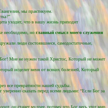
Евангелии, мы практикуем.
тка?”
ета уходит, что в нашу жизнь приходит
оже необходимо, но
главный смысл моего служения
окружали люди состоявшиеся, самодостаточные,
 Бог! Мне не нужен такой Христос, Который не может
оторый исцелит меня от всяких болезней, Который
рез все превратности нашей судьбы.
 уверенно сказать перед всеми людьми: “Если Бог за
орот, он станет мудрее, потому что Бог весь этот мир