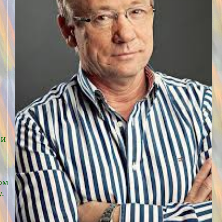
 и
ом
у.