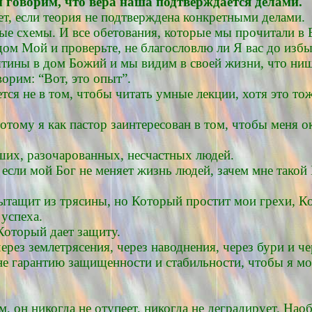
ы говорим, что вера наша подтверждается делами.
сет, если теория не подтверждена конкретными делами.
ые схемы. И все обетования, которые мы прочитали в 
ом Мой и проверьте, не благословлю ли Я вас до избы
ины в дом Божий и мы видим в своей жизни, что нищ
орим: “Вот, это опыт”.
ется не в том, чтобы читать умные лекции, хотя это т
Потому я как пастор заинтересован в том, чтобы меня 
вших, разочарованных, несчастных людей.
если мой Бог не меняет жизнь людей, зачем мне такой
ытащит из трясины, но Который простит мои грехи, К
 успеха.
Который дает защиту.
рез землетрясения, через наводнения, через бури и че
е гарантию защищенности и стабильности, чтобы я мог
, он никогда не отупеет, никогда не деградирует. Наоб