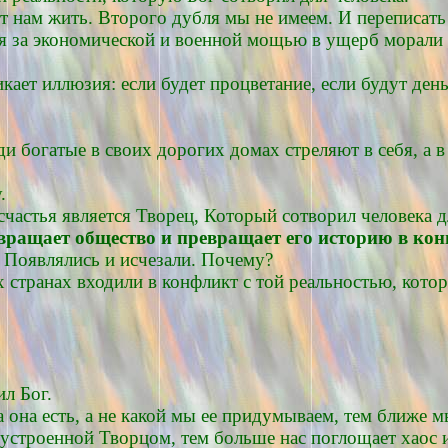
т нам жить. Второго дубля мы не имеем. И переписать 
я за экономической и военной мощью в ущерб морали
ет иллюзия: если будет процветание, если будут деньг
ди богатые в своих дорогих домах стреляют в себя, а 
.
частья является Творец, Который сотворил человека д
вращает общество и превращает его историю в ко
. Появлялись и исчезали. Почему?
странах входили в конфликт с той реальностью, котор
ил Бог.
 она есть, а не какой мы ее придумываем, тем ближе 
устроенной Творцом, тем больше нас поглощает хаос и