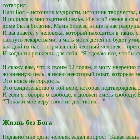
сотворил.
Наш Бог – источник мудрости, источник творчества, 
Я родился в многодетной семье. И в этой семье я сл
доме была болезнь. Мама болела, нищета нас разруша
И вы знаете, у человека, который находится в таких 
пахнуть лекарствами, а мать моих детей не будет уми
каждый из нас – нормальный честный человек – прет
И когда ты решаешь для себя: “Я сделаю все, чтобы с
Я скажу вам, что к своим 52 годам, я могу уверенно 
жизненную цель, я имею некоторый опыт, которым мог
Это вовсе не гордость.
Это свидетельство о той вере, которая подтверждена 
И если я говорю о свободе, я должен иметь свободу.
“Покажи мне веру твою из дел твоих…”
Жизнь без Бога
Недавно мне один человек задал вопрос: “Какая ваша 