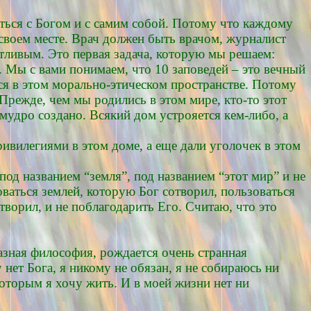
ться с Богом и с самим собой. Потому что каждому
 своем месте. Врач должен быть врачом, журналист
тливым. Это первая задача, которую мы решаем:
ы. Мы с вами понимаем, что 10 заповедей – это вечный
ся в этом морально-этическом пространстве. Потому
Прежде, чем мы родились в этом мире, кто-то этот
ремудро создано. Всякий дом устрояется кем-либо, а
ривилегиями в этом доме, а еще дали уголочек в этом
под названием “земля”, под названием “этот мир” и не
ваться землей, которую Бог сотворил, пользоваться
отворил, и не поблагодарить Его. Считаю, что это
азная философия, рождается очень странная
 нет Бога, я никому не обязан, я не собираюсь ни
 которым я хочу жить. И в моей жизни нет ни