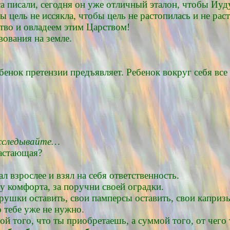
са писали, сегодня он уже отличный эталон, чтобы Иуд
ы цель не иссякла, чтобы цель не растопилась и не рас
тво и овладеем этим Царством!
вования на земле.
бенок претензии предъявляет. Ребенок вокруг себя все
 исследывайте…
растающая?
л взрослее и взял на себя ответственность.
у комфорта, за поручни своей оградки.
грушки оставить, свои памперсы оставить, свои каприз
о тебе уже не нужно.
ой того, что ты приобретаешь, а суммой того, от чего 