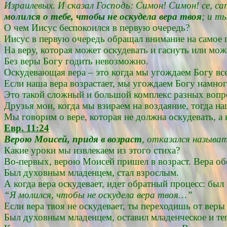
Израилевых. И сказал Господь: Симон! Симон! се, с
молился о тебе, чтобы не оскудела вера твоя
; и т
О чем Иисус беспокоился в первую очередь?
Иисус в первую очередь обращал внимание на самое г
На веру, которая может оскудевать и гаснуть или мож
Без веры Богу годить невозможно.
Оскудевающая вера – это когда мы угождаем Богу вс
Если наша вера возрастает, мы угождаем Богу намно
Это такой сложный и большой комплекс разных вопро
Друзья мои, когда мы взираем на воздаяние, тогда наш
Мы говорим о вере, которая не должна оскудевать, а 
Евр. 11:24
Верою Моисей, придя в возраст
, отказался называ
Какие уроки мы извлекаем из этого стиха?
Во-первых, верою Моисей пришел в возраст. Вера об
Был духовным младенцем, стал взрослым.
А когда вера оскудевает, идет обратный процесс: был
“Я молился, чтобы не оскудела вера твоя…”
Если вера твоя не оскудевает, ты переходишь от веры в
Был духовным младенцем, оставил младенческое и те