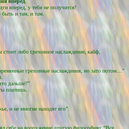
ния вперед
.
дти вперед, у тебя не получится!
ыть и там, и там.
м стоит либо греховное наслаждение, кайф,
ть временные греховные наслаждения, но зато потом…”
я.
что дальше?”
ты платишь.
ье, и не многие находят его”.
взял себе на вооружение другую философию: “Все