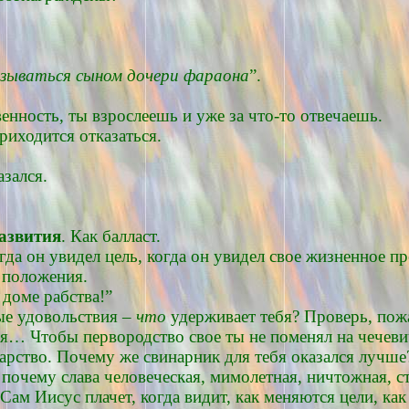
азываться сыном дочери фараона
”.
венность, ты взрослеешь и уже за что-то отвечаешь.
приходится отказаться.
азался.
развития
. Как балласт.
 он увидел цель, когда он увидел свое жизненное пред
о положения.
 доме рабства!”
ые удовольствия –
что
удерживает тебя? Проверь, пожа
твоя… Чтобы первородство свое ты не поменял на чече
арство. Почему же свинарник для тебя оказался лучше
почему слава человеческая, мимолетная, ничтожная, ст
Сам Иисус плачет, когда видит, как меняются цели, ка