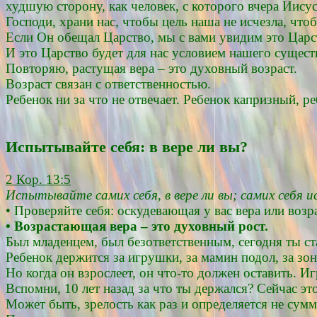
худшую сторону, как человек, с которого вчера Иису
Господи, храни нас, чтобы цель наша не исчезла, чтоб
Если Он обещал Царство, мы с вами увидим это Царс
И это Царство будет для нас условием нашего сущест
Повторяю, растущая вера – это духовный возраст.
Возраст связан с ответственностью.
Ребенок ни за что не отвечает. Ребенок капризный, ре
Испытывайте себя: в вере ли вы?
2 Кор. 13:5
Испытывайте самих себя, в вере ли вы; самих себя
• Проверяйте себя: оскудевающая у вас вера или воз
• Возрастающая вера – это духовный рост.
Был младенцем, был безответственным, сегодня ты ста
Ребенок держится за игрушки, за мамин подол, за зон
Но когда он взрослеет, он что-то должен оставить. И
Вспомни, 10 лет назад за что ты держался? Сейчас эт
Может быть, зрелость как раз и определяется не сумм