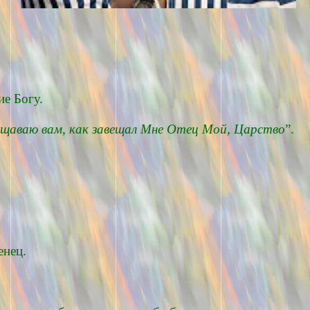
е Богу.
ещаваю вам, как завещал Мне Отец Мой, Царство
”.
енец.