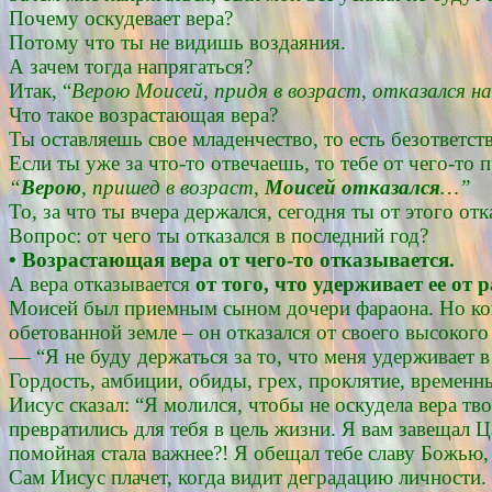
Почему оскудевает вера?
Потому что ты не видишь воздаяния.
А зачем тогда напрягаться?
Итак, “
Верою Моисей, придя в возраст, отказался н
Что такое возрастающая вера?
Ты оставляешь свое младенчество, то есть безответст
Если ты уже за что-то отвечаешь, то тебе от чего-то 
“
Верою
, пришед в возраст,
Моисей отказался
…”
То, за что ты вчера держался, сегодня ты от этого отк
Вопрос: от чего ты отказался в последний год?
• Возрастающая вера от чего-то отказывается.
А вера отказывается
от того, что удерживает ее от 
Моисей был приемным сыном дочери фараона. Но когда
обетованной земле – он отказался от своего высоког
–– “Я не буду держаться за то, что меня удерживает в
Гордость, амбиции, обиды, грех, проклятие, временн
Иисус сказал: “Я молился, чтобы не оскудела вера 
превратились для тебя в цель жизни. Я вам завещал Ц
помойная стала важнее?! Я обещал тебе славу Божью, 
Сам Иисус плачет, когда видит деградацию личности. 