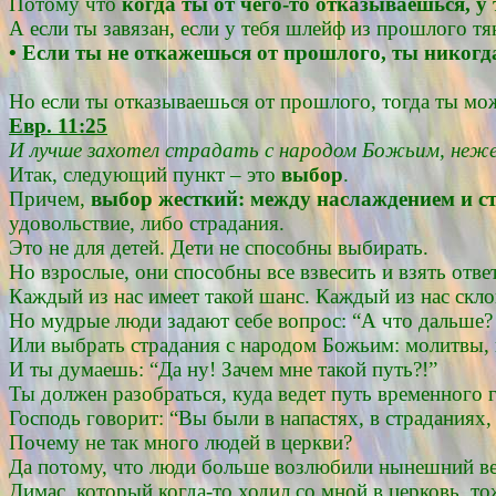
Потому что
когда ты от чего-то отказываешься, у 
А если ты завязан, если у тебя шлейф из прошлого тян
• Если ты не откажешься от прошлого, ты никогда
Но если ты отказываешься от прошлого, тогда ты мо
Евр. 11:25
И лучше захотел страдать с народом Божьим, неже
Итак, следующий пункт – это
выбор
.
Причем,
выбор жесткий: между наслаждением и с
удовольствие, либо страдания.
Это не для детей. Дети не способны выбирать.
Но взрослые, они способны все взвесить и взять отве
Каждый из нас имеет такой шанс. Каждый из нас скл
Но мудрые люди задают себе вопрос: “А что дальше?
Или выбрать страдания с народом Божьим: молитвы, 
И ты думаешь: “Да ну! Зачем мне такой путь?!”
Ты должен разобраться, куда ведет путь временного г
Господь говорит: “Вы были в напастях, в страданиях,
Почему не так много людей в церкви?
Да потому, что люди больше возлюбили нынешний ве
Димас, который когда-то ходил со мной в церковь, т