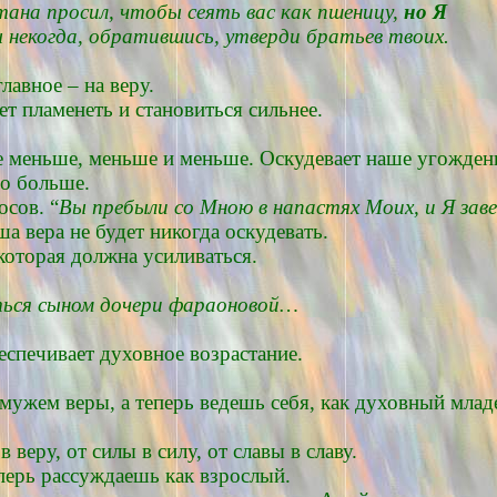
атана просил, чтобы сеять вас как пшеницу,
но Я
ы некогда, обратившись, утверди братьев твоих.
лавное – на веру.
ет пламенеть и становиться сильнее.
е меньше, меньше и меньше. Оскудевает наше угождени
го больше.
сов. “
Вы пребыли со Мною в напастях Моих, и Я зав
а вера не будет никогда оскудевать.
которая должна усиливаться.
ться сыном дочери фараоновой…
еспечивает духовное возрастание.
 мужем веры, а теперь ведешь себя, как духовный млад
 веру, от силы в силу, от славы в славу.
перь рассуждаешь как взрослый.