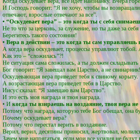
Когда оскудевает вера, все идет наизнанку. Вчера гор
И Господь говорит: “Я не хочу, чтобы вы возвращалис
отвечают, взрослые отвечают за все”.
• “Оскудевает вера” – это когда ты с себя снимае
Не то что за церковь, за служение, но ты даже за се
Берегитесь такого состояния!
• Вера в действии – это когда ты сам управляешь
А когда вера оскудевает, процессы управляют тобой. 
Как это – “сложилась”?!
Не ситуация сама сложилась, а ты должен складывать
Бог говорит: “Я завещал вам Царство, а не свинарник! 
Оскудевающая вера приведет тебя к свиному корыту.
А возрастающая вера приведет тебя в Царство.
Иисус сказал: “Я завещаю вам Царство”.
И это есть моя награда и твоя награда.
• И
когда ты взираешь на воздаяние, твоя вера не 
Потому что награда, которую тебе Бог обещал, она бу
Почему оскудевает вера?
Потому что перестал верить в воздаяние.
Верил, верил, десятины приносил, жертвовал, молился
Зачем мне напрягаться, если мои все усилия не будут