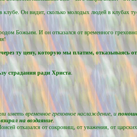
 в клубе. Он видит, сколько молодых людей в клубах т
ародом Божьим. И он отказался от временного греховн
ия!
через ту цену, которую мы платим, отказываясь о
ьзу страдания
ради Христа
.
ли иметь временное греховное наслаждение, и
поноше
 взирал на воздаяние
.
Моисей отказался от сокровищ, от уважения, от царски