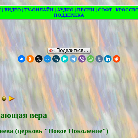
Поделиться…
вающая вера
яевa (церковь "Новое Поколение")