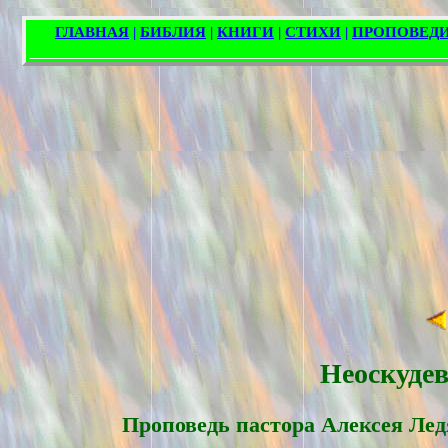
Неоскуде
Проповедь пасторa Алексея Лед