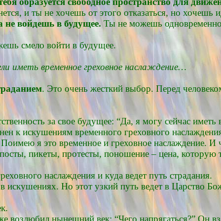
тебя
образуется свободное пространство для движе
ется, и ты не хочешь от этого отказаться, но хочешь и
 не войдешь в будущее.
Ты не можешь одновременно б
жешь смело войти в будущее.
ли иметь временное греховное наслаждение…
траданием
. Это очень жесткий выбор. Перед человеко
тственность за свое будущее: “Да, я могу сейчас име
онен к искушениям временного греховного наслаждени
 Поимею я это временное и греховное наслаждение. И 
посты, пикеты, протесты, поношение – цена, которую 
реховного наслаждения и куда ведет путь страдания.
 в искушениях. Но этот узкий путь ведет в Царство Бож
к.
оже возлюбил нынешний век: “Чего напрягаться?” Он 