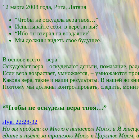
12 марта 2008 года, Рига, Латвия
“Чтобы не оскудела вера твоя…”
Испытывайте себя: в вере ли вы?
“Ибо он взирал на воздаяние”.
Мы должны видеть свое будущее.
В основе всего – вера!
Оскудевает вера – оскудевают деньги, помазание, радо
Если вера возрастает, умножается, – умножаются проц
Какова вера, такие и наши результаты. В нашей жизни
Поэтому мы должны контролировать, следить, монит
“Чтобы не оскудела вера твоя…”
Лук. 22:28-32
Но вы пребыли со Мною в напастях Моих, и Я завещ
едите и пьете за трапезою Моею в Царстве Моем, и