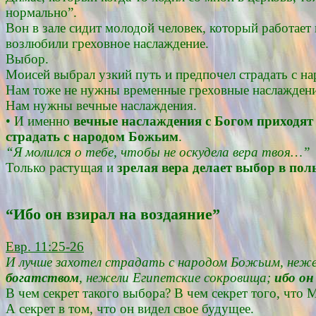
нормально”.
Вон в зале сидит молодой человек, который работает
возлюбили греховное наслаждение.
Выбор.
Моисей выбрал узкий путь и предпочел страдать с н
Нам тоже не нужны временные греховные наслажден
Нам нужны вечные наслаждения.
• И именно
вечные наслаждения с Богом приходят 
страдать с народом Божьим
.
“Я молился о тебе, чтобы не оскудела вера твоя…”
Только растущая и
зрелая вера делает выбор в пол
“Ибо он взирал на воздаяние”
Евр. 11:25-26
И лучше захотел страдать с народом Божьим, неже
богатством
, нежели Египетские сокровища;
ибо он
В чем секрет такого выбора? В чем секрет того, что 
А секрет в том, что он видел свое будущее.