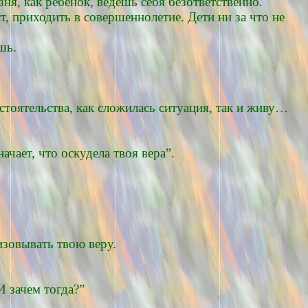
зня, как ребенок, ведешь себя безответственно.
т, приходить в совершеннолетие. Дети ни за что не
шь.
стоятельства, как сложилась ситуация, так и живу…
ачает, что оскудела твоя вера”.
изовывать твою веру.
И зачем тогда?”