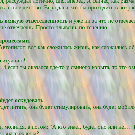
ел, рассуждал логично, шел вперед. А сейчас, как разма
ь в свое детство. Вера дана, чтобы приходить в возрас
шь всякую ответственность
и уже ни за что не отвечае
бя не отвечаешь. Просто плывешь по течению.
 процессами.
Автопилот: вот как сложилась жизнь, как сложились об
 ситуацию!
И если ты оказался где-то у свиного корыта, то это озн
будет оскудевать
.
дет питать, она будет стимулировать, она будет мобил
, молился, а потом: “А кто знает, будет оно или нет… 
 вознаграждены?