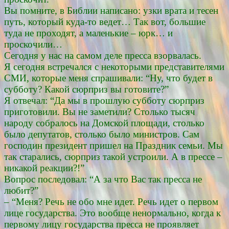
Вы помните, в Библии написано: узки врата и тесен
путь, который куда-то ведет… Так вот, большие
туда не проходят, а маленькие – юрк… и
проскочили…
Сегодня у нас на самом деле пресса взорвалась.
Я сегодня встречался с некоторыми представителями
СМИ, которые меня спрашивали: “Ну, что будет в
субботу? Какой сюрприз вы готовите?”
Я отвечал: “Да мы в прошлую субботу сюрприз
приготовили. Вы не заметили? Столько тысяч
народу собралось на Домской площади, столько
было депутатов, столько было министров. Сам
господин президент пришел на Праздник семьи. Мы
так старались, сюрприз такой устроили. А в прессе –
никакой реакции?!”
Вопрос последовал: “А за что Вас так пресса не
любит?”
– “Меня? Речь не обо мне идет. Речь идет о первом
лице государства. Это вообще ненормально, когда к
первому лицу государства пресса не проявляет