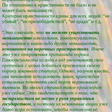
По отношению к нравственности не было и не
может быть меньшинств.
Критерии нравственности едины для всех людей: “не
убивай”, “не прелюбодействуй”, “не кради” и т.д.
“
Это означает, что
не может существовать
меньшинство
алкоголиков, гомосексуалистов,
наркоманов и какое-либо другое меньшинство,
основанное на порочных пристрастиях
. Иначе
это уже откровенная пропаганда порока.
Гомосексуалисты из года в год увеличивают свои
претензии с целью добиться присвоения своему
пороку законного статуса. Однако, получив власть,
они начинают использовать закон, принуждая
остальных почитать свой порок нормальным
явлением. Во многих странах такое происходит
уже сейчас. Это свидетельствует о том, что
экстремистам не место у руля управления
государством
, и поэтому их незаконные акции уже
давно пора остановить, чтобы потом они не