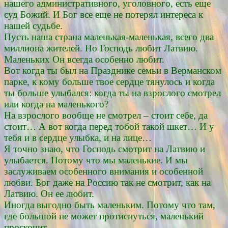
нашего административного, уголовного, есть еще
суд Божий. И Бог все еще не потерял интереса к
нашей судьбе.
Пусть наша страна маленькая-маленькая, всего два
миллиона жителей. Но Господь любит Латвию.
Маленьких Он всегда особенно любит.
Вот когда ты был на Празднике семьи в Верманском
парке, к кому больше твое сердце тянулось и когда
ты больше улыбался: когда ты на взрослого смотрел
или когда на маленького?
На взрослого вообще не смотрел – стоит себе, да
стоит… А вот когда перед тобой такой шкет… И у
тебя и в сердце улыбка, и на лице…
Я точно знаю, что Господь смотрит на Латвию и
улыбается. Потому что мы маленькие. И мы
заслуживаем особенного внимания и особенной
любви. Бог даже на Россию так не смотрит, как на
Латвию. Он ее любит.
Иногда выгодно быть маленьким. Потому что там,
где большой не может протиснуться, маленький
проскочит.