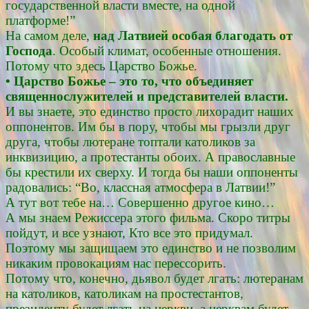
государственной власти вместе, на одной
платформе!”
На самом деле,
над Латвией особая благодать от
Господа
. Особый климат, особенные отношения.
Потому что здесь Царство Божье.
• Царство Божье – это то, что объединяет
священнослужителей и представителей власти.
И вы знаете, это единство просто лихорадит наших
оппонентов. Им бы в пору, чтобы мы грызли друг
друга, чтобы лютеране топтали католиков за
инквизицию, а протестанты обоих. А православные
бы крестили их сверху. И тогда бы наши оппоненты
радовались: “Во, классная атмосфера в Латвии!”
А тут вот тебе на… Совершенно другое кино…
А мы знаем Режиссера этого фильма. Скоро титры
пойдут, и все узнают, Кто все это придумал.
Поэтому мы защищаем это единство и не позволим
никаким провокациям нас перессорить.
Потому что, конечно, дьявол будет лгать: лютеранам
на католиков, католикам на простестантов,
президенту будет лгать на церкви, а церквам будет