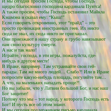
И мы сегодня просим Господа, чтобы Господь
щедро благословил господина кардинала Пуятса!
А также просим, чтобы Господь остановил Майкла
Кэшмэна и сказал ему: “Кыш!”
Если говорить откровенно, этот “прайд” – это
просто провокация иностранных геев. Их никто
сюда не звал, их сюда никто не приглашал.
Они приезжают в нашу страну и грубо навязывают
нам свою культуру смерти.
А нас и так мало!
Играйте, господа, в эти игры, пожалуйста, где-
нибудь в другом месте!
В Ираке, например. Там устраивайте свои гей-
парады. Там же много людей… Слабо?! Или в Иране
попросите какую-нибудь площадь, погуляйте там…
А что, на маленьких нападать проще?!
Но вы забыли, что у Латвии большой Бог, и нас наш
Бог защитит!
Потому что мы – тот народ, у которого Господь есть
Бог! И пусть все об этом знают.
И мы сегодня поддерживаем письмо кардинала