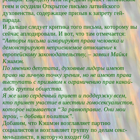
геям и осудили Открытое письмо латвийского
духовенства, содержащее призыв к запрету гей-
парада.
И дальше следует критика того письма, которому вы
сейчас аплодировали. И вот, что там отмечается:
“
Авторы письма игнорируют права человека и
демонстрируют неприемлемое отношение к
европейскому законодательству, – заявил Майкл
Кэшмэн.
По мнению депутата, духовные лидеры имеют
право на личную точку зрения, но не имеют права
выступать с призывом к ограничению прав какой-
либо группы общества.
Я же шлю сердечный привет и поддержку всем,
кто примет участие в шествии гомосексуалистов,
которое называется “За равноправие. Они мои
герои, – добавил политик”.
Добавим, что Кэшмэн возглавляет партию
социалистов и возглавляет группу по делам секс-
меньшинств, в которую входит 60