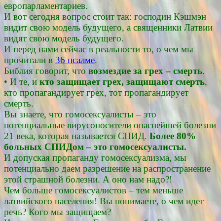
европарламентариев.
И вот сегодня вопрос стоит так: господин Кэшмэн
видит свою модель будущего, а священники Латвии
видят свою модель будущего.
И перед нами сейчас в реальности то, о чем мы
прочитали в
36 псалме
.
Библия говорит, что
возмездие за грех – смерть
.
• И те, и
кто защищает грех, защищают смерть
,
кто пропагандирует грех, тот пропагандирует
смерть.
Вы знаете, что гомосексуалисты – это
потенциальные вирусоносители опаснейшей болезни
21 века, которая называется СПИД.
Более 80%
больных СПИДом – это гомосексуалисты.
И допуская пропаганду гомосексуализма, мы
потенциально даем разрешение на распространение
этой страшной болезни. А оно нам надо?!
Чем больше гомосексуалистов – тем меньше
латвийского населения! Вы понимаете, о чем идет
речь? Кого мы защищаем?