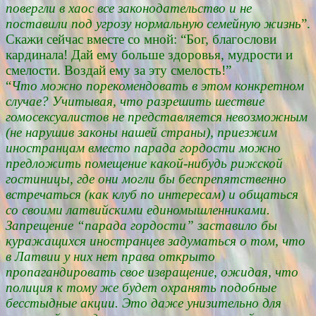
повергли в хаос все законодательство и не
поставили под угрозу нормальную семейную жизнь
”.
Скажи сейчас вместе со мной: “Бог, благослови
кардинала! Дай ему больше здоровья, мудрости и
смелости. Воздай ему за эту смелость!”
“
Что можно порекомендовать в этом конкретном
случае? Учитывая, что разрешить шествие
гомосексуалистов не представляется невозможным
(не нарушив законы нашей страны), приезжим
иностранцам вместо парада гордости можно
предложить помещение какой-нибудь рижской
гостиницы, где они могли бы беспрепятственно
встречаться (как клуб по интересам) и общаться
со своими латвийскими единомышленниками.
Запрещение “парада гордости” заставило бы
куражащихся иностранцев задуматься о том, что
в Латвии у них нет права открыто
пропагандировать свое извращение, ожидая, что
полиция к тому же будет охранять подобные
бесстыдные акции. Это даже унизительно для