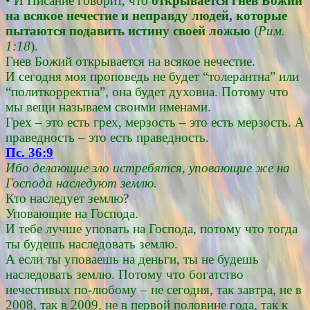
• И Писание говорит, что
открывается гнев Божий
на всякое нечестие и неправду людей, которые
пытаются подавить истину своей ложью
(
Рим.
1:18
).
Гнев Божий открывается на всякое нечестие.
И сегодня моя проповедь не будет “толерантна” или
“политкорректна”, она будет духовна. Потому что
мы вещи называем своими именами.
Грех – это есть грех, мерзость – это есть мерзость. А
праведность – это есть праведность.
Пс. 36:9
Ибо делающие зло истребятся, уповающие же на
Господа наследуют землю.
Кто наследует землю?
Уповающие на Господа.
И тебе лучше уповать на Господа, потому что тогда
ты будешь наследовать землю.
А если ты уповаешь на деньги, ты не будешь
наследовать землю. Потому что богатство
нечестивых по-любому – не сегодня, так завтра, не в
2008, так в 2009, не в первой половине года, так к