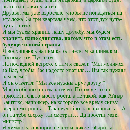
лгать на правительство.
Друзья, мы уже взрослые, чтобы не попадаться на
эту ложь. За три квартала чуем, что этот дух чуть-
чуть протух.
И мы будем хранить нашу дружбу,
мы будем
хранить наше единство, потому что в этом есть
будущее нашей страны
.
Я восхищаюсь нашим католическим кардиналом!
Господином Пуятсом.
На последней встрече с ним я сказал: “Мы молимся
за Вас, чтобы Вас надолго хватило… Вы так нужны
нам всем!”
И он ответил: “Мы все нужны друг другу!”
Мне особенно он симпатичен. Потому что он
приблизительно моего роста, а не такой, как Айнар
Баштикс, например, на которого все время снизу
вверх смотришь… Так неудобно разговаривать… А
он на тебя сверху так смотрит… Да простит меня
министр!
Я думаю, что вопрос не в том, какие габариты.