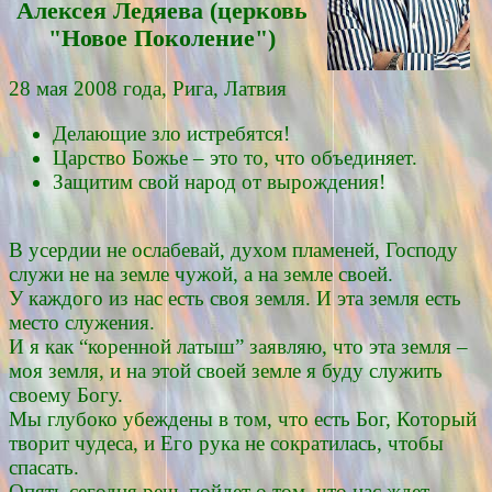
Алексея Ледяевa (церковь
"Новое Поколение")
28 мая 2008 года, Рига, Латвия
Делающие зло истребятся!
Царство Божье – это то, что объединяет.
Защитим свой народ от вырождения!
В усердии не ослабевай, духом пламеней, Господу
служи не на земле чужой, а на земле своей.
У каждого из нас есть своя земля. И эта земля есть
место служения.
И я как “коренной латыш” заявляю, что эта земля –
моя земля, и на этой своей земле я буду служить
своему Богу.
Мы глубоко убеждены в том, что есть Бог, Который
творит чудеса, и Его рука не сократилась, чтобы
спасать.
Опять сегодня речь пойдет о том, что нас ждет