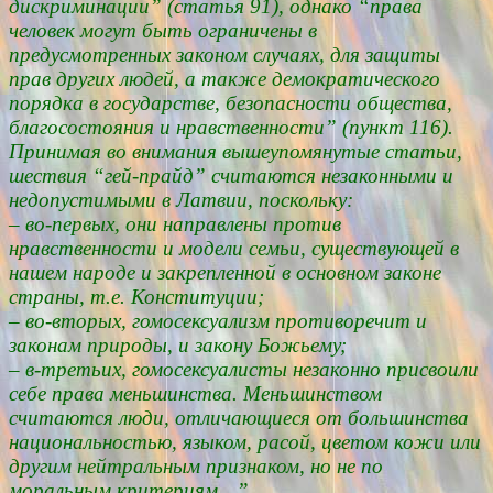
дискриминации” (статья 91), однако “права
человек могут быть ограничены в
предусмотренных законом случаях, для защиты
прав других людей, а также демократического
порядка в государстве, безопасности общества,
благосостояния и нравственности” (пункт 116).
Принимая во внимания вышеупомянутые статьи,
шествия “гей-прайд” считаются незаконными и
недопустимыми в Латвии, поскольку:
– во-первых, они направлены против
нравственности и модели семьи, существующей в
нашем народе и закрепленной в основном законе
страны, т.е. Конституции;
– во-вторых, гомосексуализм противоречит и
законам природы, и закону Божьему;
– в-третьих, гомосексуалисты незаконно присвоили
себе права меньшинства. Меньшинством
считаются люди, отличающиеся от большинства
национальностью, языком, расой, цветом кожи или
другим нейтральным признаком, но не по
моральным критериям…”