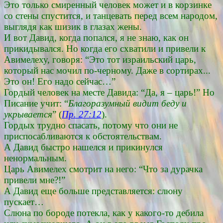
Это только смиренный человек может и в корзинке
со стены спустится, и танцевать перед всем народом,
выглядя как шизик в глазах жены.
И вот Давид, когда попался, я не знаю, как он
прикидывался. Но когда его схватили и привели к
Авимелеху, говоря: “Это тот израильский царь,
который нас мочил по-черному. Даже в сортирах...
Это он! Его надо сейчас…”
Гордый человек на месте Давида: “Да, я – царь!” Но
Писание учит: “
Благоразумный видит беду и
укрывается
” (
Пр. 27:12
).
Гордых трудно спасать, потому что они не
приспосабливаются к обстоятельствам.
А Давид быстро нашелся и прикинулся
ненормальным.
Царь Авимелех смотрит на него: “Что за дурачка
привели мне?!”
А Давид еще больше представляется: слюну
пускает…
Слюна по бороде потекла, как у какого-то дебила