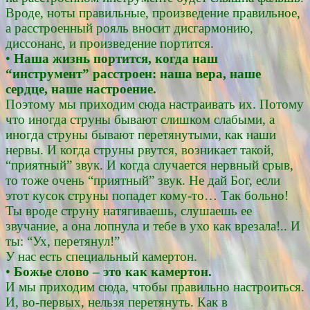
Вроде, ноты правильные, произведение правильное,
а расстроенный рояль вносит дисгармонию,
диссонанс, и произведение портится.
•
Наша жизнь портится, когда наш
“инструмент” расстроен: наша вера, наше
сердце, наше настроение.
Поэтому мы приходим сюда настраивать их. Потому
что иногда струны бывают слишком слабыми, а
иногда струны бывают перетянутыми, как наши
нервы. И когда струны рвутся, возникает такой,
“приятный” звук. И когда случается нервный срыв,
то тоже очень “приятный” звук. Не дай Бог, если
этот кусок струны попадет кому-то… Так больно!
Ты вроде струну натягиваешь, слушаешь ее
звучание, а она лопнула и тебе в ухо как врезала!.. И
ты: “Ух, перетянул!”
У нас есть специальный камертон.
•
Божье слово – это как камертон.
И мы приходим сюда, чтобы правильно настроиться.
И, во-первых, нельзя перетянуть. Как в