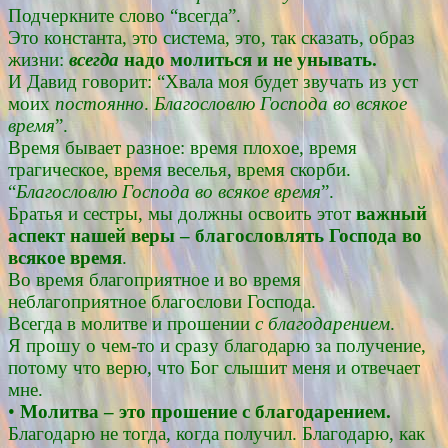
Подчеркните слово “всегда”.
Это константа, это система, это, так сказать, образ
жизни:
всегда
надо молиться и не унывать.
И Давид говорит: “Хвала моя будет звучать из уст
моих
постоянно
.
Благословлю Господа во всякое
время
”.
Время бывает разное: время плохое, время
трагическое, время веселья, время скорби.
“
Благословлю Господа во всякое время
”.
Братья и сестры, мы должны освоить этот
важный
аспект нашей веры – благословлять Господа во
всякое время
.
Во время благоприятное и во время
неблагоприятное благослови Господа.
Всегда в молитве и прошении
с благодарением
.
Я прошу о чем-то и сразу благодарю за получение,
потому что верю, что Бог слышит меня и отвечает
мне.
•
Молитва – это прошение с благодарением.
Благодарю не тогда, когда получил. Благодарю, как