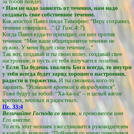
за тобой пойдет.
•
Нам не надо зависеть от течения, нам надо
создавать свое собственное течение.
Как апостол Павел писал Тимофею: “Веру сохранил,
течение совершил…” (
2 Тим. 4:7
)
Когда Павел куда-то приходил, он шел против
течения: “Мне ваше общепринятое течение не
нужно. У меня будет свое течение…”
Так вот, создавай и ты свою волну, создавай свое
настроение, и пусть от тебя излучается позитив.
•
Если Ты будешь хвалить Бога всегда, то внутри
у тебя всегда будет заряд хорошего настроения,
радости и торжества.
И ты сможешь кого-то
заразить. “
Услышат кроткие и возрадуются
”.
Тоже будут за тобой: “Ха-ха-ха” – и целый вагон
кротких, веселых и радостных.
Пс. 33:4
Величайте Господа со мною
, и превознесем имя
Его вместе.
То есть этот человек уже становится руководителем
в какой-то команде: “Пойдемте со мною помолимся,