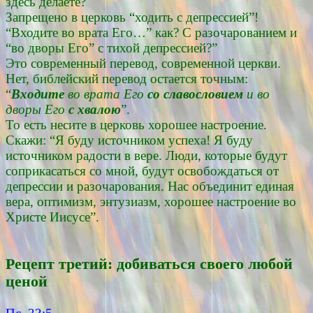
здесь делаете?
Запрещено в церковь “ходить с депрессией”!
“Входите во врата Его…” как? С разочарованием и
“во дворы Его” с тихой депрессией?”
Это современный перевод, современной церкви.
Нет, библейский перевод остается точным:
“
Входите
во врата Его
со славословием
и во
дворы Его
с хвалою
”.
То есть несите в церковь хорошее настроение.
Скажи: “Я буду источником успеха! Я буду
источником радости в вере. Люди, которые будут
соприкасаться со мной, будут освобождаться от
депрессии и разочарования. Нас объединит единая
вера, оптимизм, энтузиазм, хорошее настроение во
Христе Иисусе”.
Рецепт третий: добиваться своего любой
ценой