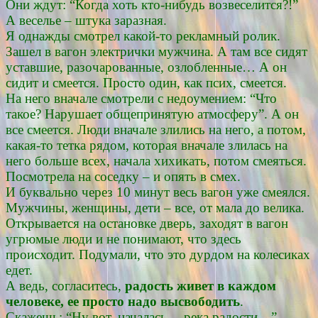
Они ждут: “Когда хоть кто-нибудь возвеселится?!”
А веселье – штука заразная.
Я однажды смотрел какой-то рекламный ролик.
Зашел в вагон электрички мужчина. А там все сидят
уставшие, разочарованные, озлобленные… А он
сидит и смеется. Просто один, как псих, смеется.
На него вначале смотрели с недоумением: “Что
такое? Нарушает общепринятую атмосферу”. А он
все смеется. Люди вначале злились на него, а потом,
какая-то тетка рядом, которая вначале злилась на
него больше всех, начала хихикать, потом смеяться.
Посмотрела на соседку – и опять в смех.
И буквально через 10 минут весь вагон уже смеялся.
Мужчины, женщины, дети – все, от мала до велика.
Открывается на остановке дверь, заходят в вагон
угрюмые люди и не понимают, что здесь
происходит. Подумали, что это дурдом на колесиках
едет.
А ведь, согласитесь,
радость живет в каждом
человеке, ее просто надо высвободить
.
Скажешь: “Ну вот, началась… река радости…”