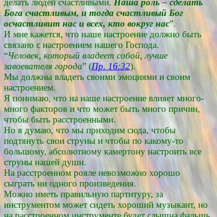
делать людей счастливыми.
Наша роль – сделать
Бога счастливым, и тогда счастливый Бог
осчастливит нас и всех, кто вокруг нас
”.
И мне кажется, что наше настроение должно быть
связано с настроением нашего Господа.
“
Человек, который владеет собой, лучше
завоевателя города
” (
Пр. 16:32
).
Мы должны владеть своими эмоциями и своим
настроением.
Я понимаю, что на наше настроение влияет много-
много факторов и что может быть много причин,
чтобы быть расстроенными.
Но я думаю, что мы приходим сюда, чтобы
подтянуть свои струны и чтобы по какому-то
большому, абсолютному камертону настроить все
струны нашей души.
На расстроенном рояле невозможно хорошо
сыграть ни одного произведения.
Можно иметь правильную партитуру, за
инструментом может сидеть хороший музыкант, но
на расстроенном инструменте будет слышна фальшь.