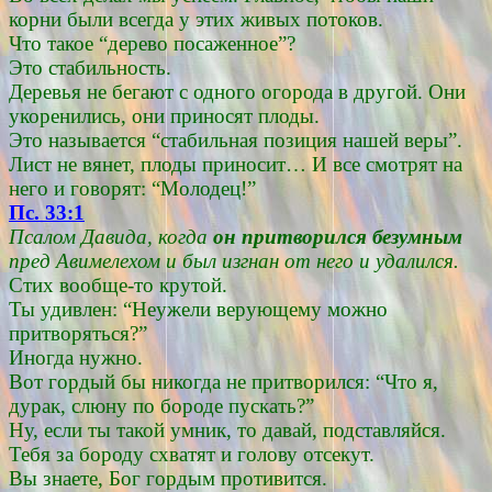
корни были всегда у этих живых потоков.
Что такое “дерево посаженное”?
Это стабильность.
Деревья не бегают с одного огорода в другой. Они
укоренились, они приносят плоды.
Это называется “стабильная позиция нашей веры”.
Лист не вянет, плоды приносит… И все смотрят на
него и говорят: “Молодец!”
Пс. 33:1
Псалом Давида, когда
он притворился безумным
пред Авимелехом и был изгнан от него и удалился.
Стих вообще-то крутой.
Ты удивлен: “Неужели верующему можно
притворяться?”
Иногда нужно.
Вот гордый бы никогда не притворился: “Что я,
дурак, слюну по бороде пускать?”
Ну, если ты такой умник, то давай, подставляйся.
Тебя за бороду схватят и голову отсекут.
Вы знаете, Бог гордым противится.