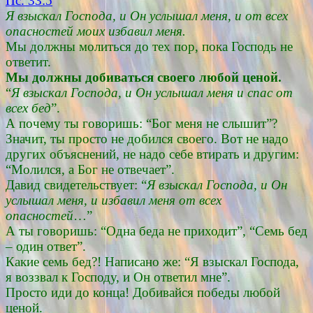
Пс. 33:5
Я взыскал Господа, и Он услышал меня, и от всех
опасностей моих избавил меня.
Мы должны молиться до тех пор, пока Господь не
ответит.
Мы должны добиваться своего любой ценой.
“
Я взыскал Господа, и Он услышал меня и спас от
всех бед
”.
А почему ты говоришь: “Бог меня не слышит”?
Значит, ты просто не добился своего. Вот не надо
других объяснений, не надо себе втирать и другим:
“Молился, а Бог не отвечает”.
Давид свидетельствует: “
Я взыскал Господа, и Он
услышал меня, и избавил меня от всех
опасностей
…”
А ты говоришь: “Одна беда не приходит”, “Семь бед
– один ответ”.
Какие семь бед?! Написано же: “Я взыскал Господа,
я воззвал к Господу, и Он ответил мне”.
Просто иди до конца! Добивайся победы любой
ценой.