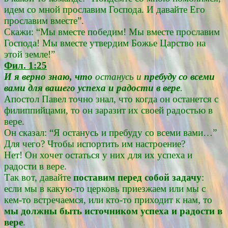
идем со мной прославим Господа. И давайте Его
прославим вместе”.
Скажи: “Мы вместе победим! Мы вместе прославим
Господа! Мы вместе утвердим Божье Царство на
этой земле!”
Фил. 1:25
И я верно знаю, что
останусь и
пребуду со всеми
вами для вашего успеха и радости в вере
.
Апостол Павел точно знал, что когда он останется с
филиппийцами, то он заразит их своей радостью в
вере.
Он сказал: “Я останусь и пребуду со всеми вами…”
Для чего? Чтобы испортить им настроение?
Нет! Он хочет остаться у них для их успеха и
радости в вере.
Так вот, давайте
поставим перед собой задачу
:
если мы в какую-то церковь приезжаем или мы с
кем-то встречаемся, или кто-то приходит к нам, то
мы должны быть источником успеха и радости в
вере
.