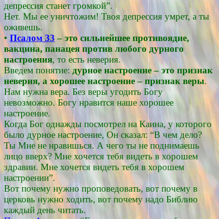
депрессия станет громкой”.
Нет. Мы ее уничтожим! Твоя депрессия умрет, а ты
оживешь.
•
Псалом 33
– это сильнейшее противоядие,
вакцина, панацея против любого дурного
настроения
, то есть неверия.
Введем понятие:
дурное настроение – это признак
неверия, а хорошее настроение – признак веры
.
Нам нужна вера. Без веры угодить Богу
невозможно. Богу нравится наше хорошее
настроение.
Когда Бог однажды посмотрел на Каина, у которого
было дурное настроение, Он сказал: “В чем дело?
Ты Мне не нравишься. А чего ты не поднимаешь
лицо вверх? Мне хочется тебя видеть в хорошем
здравии. Мне хочется видеть тебя в хорошем
настроении”.
Вот почему нужно проповедовать, вот почему в
церковь нужно ходить, вот почему надо Библию
каждый день читать.