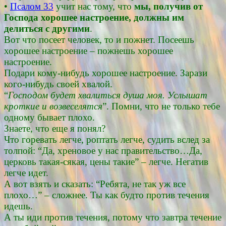
•
Псалом 33
учит нас тому, что
мы, получив от
Господа хорошее настроение, должны им
делиться с другими
.
Вот что посеет человек, то и пожнет. Посеешь
хорошее настроение – пожнешь хорошее
настроение.
Подари кому-нибудь хорошее настроение. Зарази
кого-нибудь своей хвалой.
“
Господом будет хвалиться душа моя. Услышат
кроткие и возвеселятся
”. Помни, что не только тебе
одному бывает плохо.
Знаете, что еще я понял?
Что горевать легче, роптать легче, судить вслед за
толпой: “Да, хреновое у нас правительство…Да,
церковь такая-сякая, цены такие” – легче. Негатив
легче идет.
А вот взять и сказать: “Ребята, не так уж все
плохо…” – сложнее. Ты как будто против течения
идешь.
А ты иди против течения, потому что завтра течение