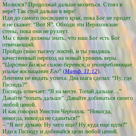
Молился? Продолжай дальше молиться. Стоял в
вере? Так стой дальше в вере!
Иди до самого последнего края, пока Бог не придет
и не скажет: “Вот Я”. Обходи эти Иерихонские
стены, пока они не рухнут.
Мы с вами должны знать, что наш Бог есть Бог
отвечающий.
Пройди свою тысячу локтей, и ты увидишь
качественный переход на новый уровень веры.
“
Царство Божье силою берется, и употребляющие
усилие восхищают Его
” (
Матф. 11:12
).
Лентяям не видать успеха. Два шага сделал: “Ну, где
Господь?”
Господь отвечает: “Я на месте. Топай дальше…”
Давайте “топать дальше”. Давайте добиваться своего
любой ценой.
И как говорил Уинстон Черчилль: “Никогда,
никогда, никогда не сдаваться!”
– “Я вот думаю: Ну чего еще? Ну куда еще идти?”
Иди к Господу и добивайся цели любой ценой.