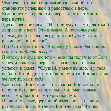
Человек, который соприкасается со мной, он
становится успешным и радостным в вере.
Если я не имею радости в вере, то сто лет мне такая
вера нужна.
Здесь Павел не писал: “И я прибуду с вами для тихой
депрессии в вере. Это вначале. А поскольку мы
переходим от веры в веру, то я пребуду у вас для
разочарования в вере”.
Нет! Он твердо знал: “Я пребуду с вами
для вашего
успеха и радости в вере
”.
Поэтому не будь эгоистом: если ты получил от Бога
успех и радость в вере, то зарази кого-то этим
успехом и скажи: “Слушай, у меня вышло, и у тебя
выйдет. Я победил, и у тебя получится. Бог меня так
же любит, как и тебя”.
Как нужны Богу такие энтузиасты! Бог так хочет
наполнить церковь нормальными, счастливыми,
веселыми, радостными христианами.
Церкви тяжелые, церкви обремененные, церкви
разочарованные. А где же Бог, где вера? Что вы