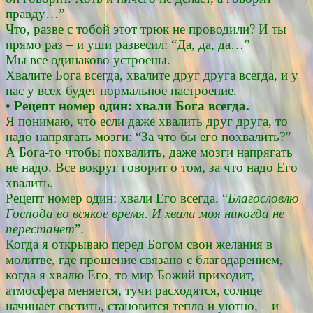
правду…”
Что, разве с тобой этот трюк не проводили? И ты
прямо раз – и уши развесил: “Да, да, да…”
Мы все одинаково устроены.
Хвалите Бога всегда, хвалите друг друга всегда, и у
нас у всех будет нормальное настроение.
•
Рецепт номер один: хвали Бога всегда.
Я понимаю, что если даже хвалить друг друга, то
надо напрягать мозги: “За что бы его похвалить?”
А Бога-то чтобы похвалить, даже мозги напрягать
не надо. Все вокруг говорит о том, за что надо Его
хвалить.
Рецепт номер один: хвали Его всегда. “
Благословлю
Господа во всякое время. И хвала моя никогда не
перестанет
”.
Когда я открываю перед Богом свои желания в
молитве, где прошение связано с благодарением,
когда я хвалю Его, то мир Божий приходит,
атмосфера меняется, тучи расходятся, солнце
начинает светить, становится тепло и уютно, – и