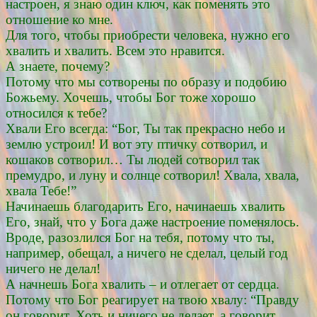
настроен, я знаю один ключ, как поменять это
отношение ко мне.
Для того, чтобы приобрести человека, нужно его
хвалить и хвалить. Всем это нравится.
А знаете, почему?
Потому что мы сотворены по образу и подобию
Божьему. Хочешь, чтобы Бог тоже хорошо
относился к тебе?
Хвали Его всегда: “Бог, Ты так прекрасно небо и
землю устроил! И вот эту птичку сотворил, и
кошаков сотворил… Ты людей сотворил так
премудро, и луну и солнце сотворил! Хвала, хвала,
хвала Тебе!”
Начинаешь благодарить Его, начинаешь хвалить
Его, знай, что у Бога даже настроение поменялось.
Вроде, разозлился Бог на тебя, потому что ты,
например, обещал, а ничего не сделал, целый год
ничего не делал!
А начнешь Бога хвалить – и отлегает от сердца.
Потому что Бог реагирует на твою хвалу: “Правду
он говорит. Хоть и ничего не делает, а говорит