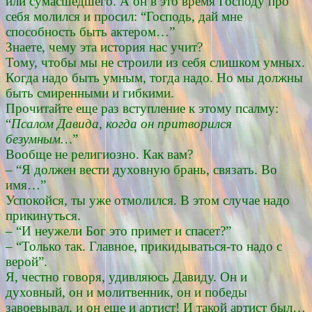
или сумасшедшего. А он в это время Господу про
себя молился и просил: “Господь, дай мне
способность быть актером…”
Знаете, чему эта история нас учит?
Тому, чтобы мы не строили из себя слишком умных.
Когда надо быть умным, тогда надо. Но мы должны
быть смиренными и гибкими.
Прочитайте еще раз вступление к этому псалму:
“
Псалом Давида, когда он притворился
безумным…
”
Вообще не религиозно. Как вам?
– “Я должен вести духовную брань, связать. Во
имя…”
Успокойся, ты уже отмолился. В этом случае надо
прикинуться.
– “И неужели Бог это примет и спасет?”
– “Только так. Главное, прикидываться-то надо с
верой”.
Я, честно говоря, удивляюсь Давиду. Он и
духовный, он и молитвенник, он и победы
завоевывал, и он еще и артист! И такой артист был…