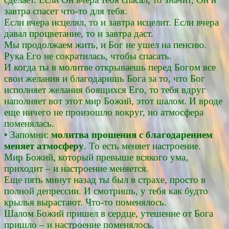
завтра спасет что-то для тебя.
Если вчера исцелял, то и завтра исцелит. Если вчера
давал процветание, то и завтра даст.
Мы продолжаем жить, и Бог не ушел на пенсию.
Рука Его не сократилась, чтобы спасать.
И когда ты в молитве открываешь перед Богом все
свои желания и благодаришь Бога за то, что Бог
исполняет желания боящихся Его, то тебя вдруг
наполняет вот этот мир Божий, этот шалом. И вроде
еще ничего не произошло вокруг, но атмосфера
поменялась.
• Запомни:
молитва прошения с благодарением
меняет атмосферу
. То есть меняет настроение.
Мир Божий, который превыше всякого ума,
приходит – и настроение меняется.
Еще пять минут назад ты был в страхе, просто в
полной депрессии. И смотришь, у тебя как будто
крылья вырастают. Что-то поменялось.
Шалом Божий пришел в сердце, утешение от Бога
пришло – и настроение поменялось.