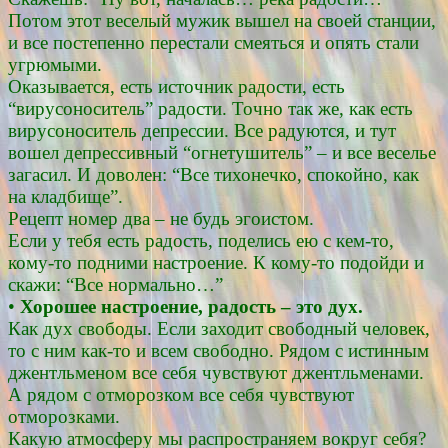
Потом этот веселый мужик вышел на своей станции,
и все постепенно перестали смеяться и опять стали
угрюмыми.
Оказывается, есть источник радости, есть
“вирусоноситель” радости. Точно так же, как есть
вирусоноситель депрессии. Все радуются, и тут
вошел депрессивный “огнетушитель” – и все веселье
загасил. И доволен: “Все тихонечко, спокойно, как
на кладбище”.
Рецепт номер два – не будь эгоистом.
Если у тебя есть радость, поделись ею с кем-то,
кому-то подними настроение. К кому-то подойди и
скажи: “Все нормально…”
•
Хорошее настроение, радость – это дух.
Как дух свободы. Если заходит свободный человек,
то с ним как-то и всем свободно. Рядом с истинным
джентльменом все себя чувствуют джентльменами.
А рядом с отморозком все себя чувствуют
отморозками.
Какую атмосферу мы распространяем вокруг себя?