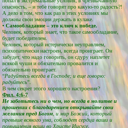
попал в экстремальные условия, в чрезвычайную
опасность, – и тебе говорят про какую-то радость?!
А дело в том, что как раз в этих условиях мы
должны свои эмоции держать в кулаке.
•
Самообладание – это ключ к победе.
Человек, который знает, что такое самообладание,
будет победителем.
Человек, который истерически неуправляем,
психопатически настроен, всегда проиграет. Он
забудет, что надо говорить, он сдуру наплетет
всякой чуши и обязательно провалится и
обязательно проиграет.
“
Радуйтесь всегда в Господе; и еще говорю:
радуйтесь
”.
В чем секрет этого хорошего настроения?
Фил. 4:6-7
Не заботьтесь ни о чем, но всегда в молитве и
прошении с благодарением открывайте свои
желания пред Богом
, и мир Божий, который
превыше всякого ума, соблюдет сердца ваши и
помышления ваши во Христе Иисусе.