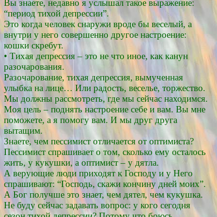
Вы знаете, недавно я услышал такое выражение:
“период тихой депрессии”.
Это когда человек снаружи вроде бы веселый, а
внутри у него совершенно другое настроение:
кошки скребут.
• Тихая депрессия – это не что иное, как канун
разочарования.
Разочарование, тихая депрессия, вымученная
улыбка на лице… Или радость, веселье, торжество.
Мы должны рассмотреть, где мы сейчас находимся.
Моя цель – поднять настроение себе и вам. Вы мне
поможете, а я помогу вам. И мы друг друга
вытащим.
Знаете, чем пессимист отличается от оптимиста?
Пессимист спрашивает о том, сколько ему осталось
жить, у кукушки, а оптимист – у дятла.
А верующие люди приходят к Господу и у Него
спрашивают: “Господь, скажи кончину дней моих”.
А Бог получше это знает, чем дятел, чем кукушка.
Не буду сейчас задавать вопрос: у кого сегодня
сезон тихой депрессии? Потому что боюсь