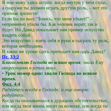
Я еще вижу здесь штрих: когда внутри у тебя страх,
а снаружи ты должен играть другую роль, – вот это
признак зрелости!
Если бы он ныл: “Боюсь, что меня убьют!” –
непременно убили бы. Как человек верит, так и
будет. Но Давид показывает нам пример искусства
владеть собой.
Это искусство – взять себя в руки и сыграть ту роль,
которая необходима.
И какие же уроки здесь преподает нам царь Давид?
Пс. 33:2
Благословлю Господа во всякое время
; хвала Ему
непрестанно в устах моих.
•
Урок номер один: хвали Господа во всякое
время.
Фил. 4:4
Радуйтесь всегда в Господе; и еще говорю:
радуйтесь.
Когда ты оказываешься в дурацких обстоятельствах,
или когда твоя жизнь висит на волоске, или когда ты