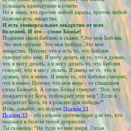
услышать единодушие в ответе.
Но я знаю, что против любой заразы, против любой
болезни есть лекарства.
И есть универсальное лекарство от всех
болезней. И это – слово Божье!
Подними свою Библию и скажи: “Это моя Библия.
Это мое оружие. Это моя победа. Это мое
лекарство. Потому что я есть то, что Библия
говорит обо мне. Я могу делать не то, что я думаю,
что я могу делать, а я могу делать то, что Библия
говорит, что я могу делать. Я имею не то, что я
думаю, что я имею. Я имею то, что Библия говорит,
что я имею. Потому что моя вера – от слышания
слова Божьего. А слово Божье говорит: “Все, что
рождается от Бога, побеждает этот мир”. Если я
рожден от Бога, то я рожден для победы!”
Итак, давайте, исследуем
Псалом 33
.
Псалом 33
– это сильное противоядие для тех, кто
оказался в болоте тихой депрессии.
Ты скажешь: “Не буди во мне зверя. Тихая