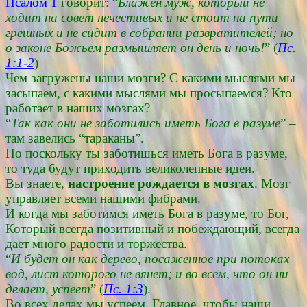
Псалом 1
говорит: “
Блажен муж, который не
ходит на совет нечестивых и не стоит на пути
грешных и не сидит в собрании развратителей; но
о законе Божьем размышляет он день и ночь!
” (
Пс.
1:1-2
)
Чем загружены наши мозги? С какими мыслями мы
засыпаем, с какими мыслями мы просыпаемся? Кто
работает в наших мозгах?
“
Так как они не заботились иметь Бога в разуме
” –
там завелись “тараканы”.
Но поскольку ты заботишься иметь Бога в разуме,
то туда будут приходить великолепные идеи.
Вы знаете,
настроение рождается в мозгах
. Мозг
управляет всеми нашими фибрами.
И когда мы заботимся иметь Бога в разуме, то Бог,
Который всегда позитивный и побеждающий, всегда
дает много радости и торжества.
“
И будет он как дерево, посаженное при потоках
вод, лист которого не вянет; и во всем, что он ни
делает, успеет
” (
Пс. 1:3
).
Во всех делах мы успеем. Главное, чтобы наши