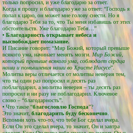
только попросил, и уже благодарю за ответ.
Когда я прошу и благодарю уже за ответ: “Господь я
попал к царю, он может мне голову снести. Но я
благодарю Тебя за то, что Ты меня избавишь от этих
обстоятельств. Уже благодарю Тебя…”
•
Благодарность открывает небеса и
высвобождает помазание.
И Писание говорит: “Мир Божий, который превыше
всякого ума, начинает менять мозги.
Мир Божий,
который превыше всякого ума, соблюдает сердца
наши и помышления наши во Христе Иисусе
”.
Молитва веры отличается от молитвы неверия тем,
что ты один раз попросил и десять раз
поблагодарил, а молитва неверия – ты десять раз
попросил и ни разу не поблагодарил. Ключевое
слово – “благодарность”.
• Что такое “
благословлю Господа
”?
Это значит,
благодарить буду бесконечно
.
Вспомни хоть что-то, что тебе Бог сделал вчера.
Если Он это сделал вчера, то значит, Он и завтра
сделает. Если Он вчера тебя спасал, то значит, Он и