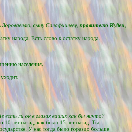
ь Зоровавелю, сыну Салафиилеву,
правителю Иудеи
,
атку народа. Есть слово к остатку народа.
ащению населения.
 уходит.
 есть ли он в глазах ваших как бы ничто?
 10 лет назад, как было 15 лет назад. Ты
осударстве. У нас тогда было гораздо больше