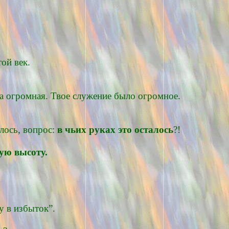
ой век.
ла огромная. Твое служение было огромное.
алось, вопрос:
в чьих руках это осталось
?!
вую высоту.
у в избыток”.