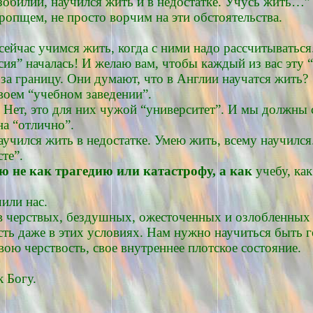
зобилии, научился жить и в недостатке. Учусь жить…”
ропщем, не просто ворчим на эти обстоятельства.
сейчас учимся жить, когда с ними надо рассчитываться
сия” началась! И желаю вам, чтобы каждый из вас эту 
 за границу. Они думают, что в Англии научатся жить?
своем “учебном заведении”.
? Нет, это для них чужой “университет”. И мы должны 
на “отлично”.
аучился жить в недостатке. Умею жить, всему научился
те”.
 не как трагедию
или катастрофу, а как
учебу, ка
или нас.
с в черствых, бездушных, ожесточенных и озлобленны
ть даже в этих условиях. Нам нужно научиться быть 
ою черствость, свое внутреннее плотское состояние.
к Богу.