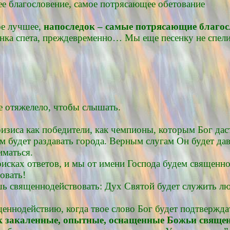
е благословение, самое потрясающее обетование
ое лучшее,
напоследок – самые потрясающие благо
енка спета, преждевременно… Мы еще песенку не спели
не отяжелело, чтобы слышать.
ризиса как победители, как чемпионы, которым Бог дас
м будет раздавать города. Верным слугам Он будет дав
иматься.
оисках ответов, и мы от имени Господа будем священно
овать!
шь священнодействовать: Дух Святой будет служить лю
ященнодействию, когда твое слово Бог будет подтверж
ак закаленные, опытные, оснащенные Божьи свяще