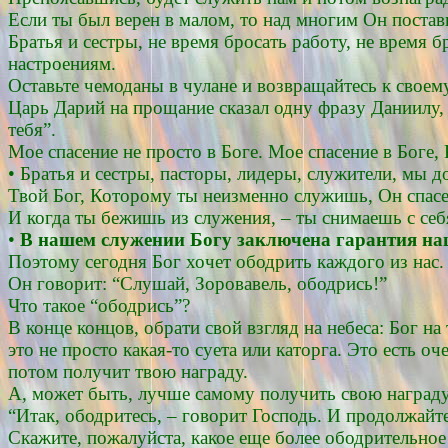
Если ты был верен в малом, то над многим Он постави
Братья и сестры, не время бросать работу, не время 
настроениям.
Оставьте чемоданы в чулане и возвращайтесь к своем
Царь Дарий на прощание сказал одну фразу Даниилу,
тебя”.
Мое спасение не просто в Боге. Мое спасение в Боге
• Братья и сестры, пасторы, лидеры, служители, мы 
Твой Бог, Которому ты неизменно служишь, Он спасе
И когда ты бежишь из служения, – ты снимаешь с себя
•
В нашем служении Богу заключена гарантия на
Поэтому сегодня Бог хочет ободрить каждого из нас.
Он говорит: “Слушай, Зоровавель, ободрись!”
Что такое “ободрись”?
В конце концов, обрати свой взгляд на небеса: Бог на 
это не просто какая-то суета или каторга. Это есть оч
потом получит твою награду.
А, может быть, лучше самому получить свою наград
“Итак, ободритесь, – говорит Господь. И продолжайте
Скажите, пожалуйста, какое еще более ободрительное 