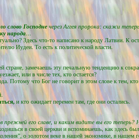
ло слово Господне
через Аггея пророка: скажи тепер
ку народа
…
туально? Здесь что-то написано к народу Латвии. К ост
ителю Иудеи. То есть к политической власти.
ей стране, замечаешь эту печальную тенденцию к сокр
уезжает, или в числе тех, кто остается?
а. Потому что Бог не говорит в этом слове к тем, кто
й.
аться,
и кто ожидает перемен там, где они остались.
прежней его славе, и каким видите вы его теперь? Не
ходишься в своей церкви и вспоминаешь, как здесь было
оления”, о золотом веке в нашей экономике, в нашем г