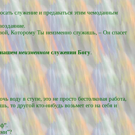
бросать служение и предаваться этим чемоданным
воздаяние.
твой, Которому Ты неизменно служишь, – Он спасет
в нашем
неизменном
служении Богу
.
очь воду в ступе, это не просто бестолковая работа,
ешь, то другой кто-нибудь возьмет его на себя и
оф”.
ами”?