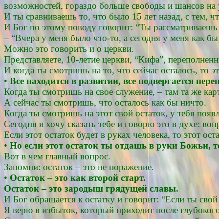
возможностей, гораздо больше свободы и шансов на 
И ты сравниваешь то, что было 15 лет назад, с тем, ч
И Бог по этому поводу говорит: “Ты рассматриваешь т
– “Вчера у меня было что-то, а сегодня у меня как бы
Можно это говорить и о церкви.
Представляете, 10-летие церкви, “Кифа”, переполне
И когда ты смотришь на то, что сейчас осталось, то э
•
Все находится в развитии, все подвергается пер
Когда ты смотришь на свое служение, – там та же кар
А сейчас ты смотришь, что осталось как бы ничто.
Когда ты смотришь на этот свой остаток, у тебя по
Сегодня я хочу сказать тебе и говорю это в духе: вопр
Если этот остаток будет в руках человека, то этот ос
•
Но если этот остаток ты отдашь в руки Божьи, т
Вот в чем главный вопрос.
Запомни: остаток – это не поражение.
•
Остаток – это как второй старт.
Остаток – это зародыш грядущей славы.
И Бог обращается к остатку и говорит: “Если ты сво
Я верю в избыток, который приходит после глубокого