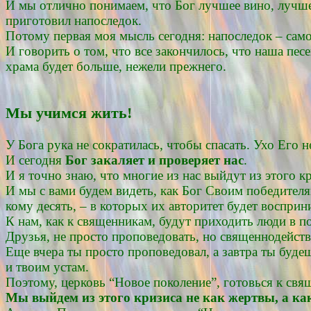
И мы отлично понимаем, что Бог лучшее вино, лучше
приготовил напоследок.
Потому первая моя мысль сегодня: напоследок – сам
И говорить о том, что все закончилось, что наша пес
храма будет больше, нежели прежнего.
Мы учимся жить!
У Бога рука не сократилась, чтобы спасать. Ухо Его 
И сегодня
Бог закаляет и проверяет нас
.
И я точно знаю, что многие из нас выйдут из этого к
И мы с вами будем видеть, как Бог Своим победителя
кому десять, – в которых их авторитет будет восприн
К нам, как к священникам, будут приходить люди в п
Друзья, не просто проповедовать, но священнодейств
Еще вчера ты просто проповедовал, а завтра ты буде
и твоим устам.
Поэтому, церковь “Новое поколение”, готовься к св
Мы выйдем из этого кризиса не как жертвы, а к