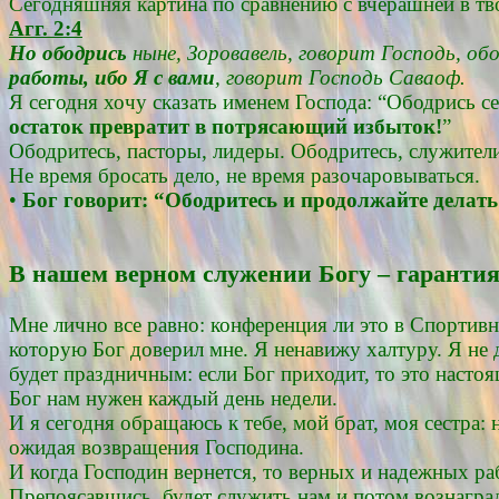
Сегодняшняя картина по сравнению с вчерашней в тво
Агг. 2:4
Но ободрись
ныне, Зоровавель, говорит Господь, обо
работы, ибо Я с вами
, говорит Господь Саваоф.
Я сегодня хочу сказать именем Господа: “Ободрись с
остаток превратит в потрясающий избыток!
”
Ободритесь, пасторы, лидеры. Ободритесь, служите
Не время бросать дело, не время разочаровываться.
•
Бог говорит: “Ободритесь и продолжайте делать 
В нашем верном служении Богу – гаранти
Мне лично все равно: конференция ли это в Спортивно
которую Бог доверил мне. Я ненавижу халтуру. Я не 
будет праздничным: если Бог приходит, то это насто
Бог нам нужен каждый день недели.
И я сегодня обращаюсь к тебе, мой брат, моя сестра: 
ожидая возвращения Господина.
И когда Господин вернется, то верных и надежных ра
Препоясавшись, будет служить нам и потом вознаград