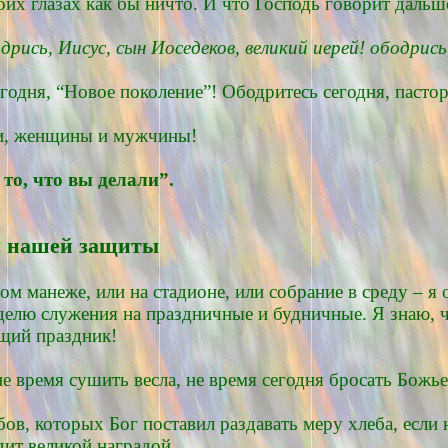
их глазах как бы ничто. И что Господь говорит дальш
дрись, Иисус, сын Иоседеков, великий иерей! ободрис
егодня, “Новое поколение”! Ободритесь сегодня, пасто
ли, женщины и мужчины!
то, что вы делали”.
я нашей защиты
м манеже, или на стадионе, или собрание в среду – я 
делю служения на праздничные и будничные. Я знаю, ч
ящий праздник!
не время сушить весла, не время сегодня бросать Божь
бов, которых Бог поставил раздавать меру хлеба, если
ит великой наградой.