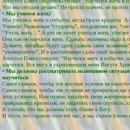
Апостол Павел свидетельствовал: “Научился жить в и
Что мы сегодня делаем? Не просто плачем, не просто 
•
Мы учимся жить!
Мы учились жить в избытке, когда брали кредиты. А 
Учимся! Уважаемые “студенты”, поздравляю вас: “сес
“Учусь жить…” А кто не хочет учиться жить, сбегает
Они там не научатся жить. Сдавать экзамены надо в 
Думаете, китайцы будут здесь сдавать свои экзамены
“университете”. И я рассчитываю сдать свой экзамен 
Апостол Павел говорит: “Научился жить в избытке, н
научился. Все могу в укрепляющем меня Иисусе Хрис
•
Мы должны рассматривать нынешнюю ситуацию
научиться
.
Самое главное, чтобы эти жесткие условия не ожесточ
Самое главное, чтобы эти условия не превратили на
этих условиях. Нам нужно защитить свою жертвеннос
прикрываясь кризисом, не защитить свою скупость, св
Я считаю, что мы должны стать ближе к Богу.
И пусть это горнило очистит нас, и мы станем ближе 