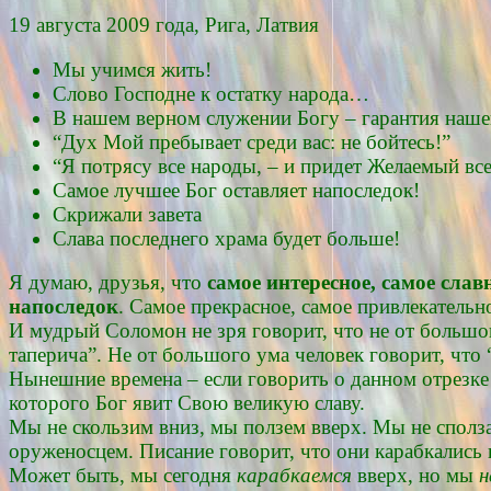
19 августа 2009 года, Рига, Латвия
Мы учимся жить!
Слово Господне к остатку народа…
В нашем верном служении Богу – гарантия наше
“Дух Мой пребывает среди вас: не бойтесь!”
“Я потрясу все народы, – и придет Желаемый в
Самое лучшее Бог оставляет напоследок!
Скрижали завета
Слава последнего храма будет больше!
Я думаю, друзья, что
самое интересное, самое слав
напоследок
. Самое прекрасное, самое привлекательн
И мудрый Соломон не зря говорит, что не от большог
таперича”. Не от большого ума человек говорит, чт
Нынешние времена – если говорить о данном отрезке 
которого Бог явит Свою великую славу.
Мы не скользим вниз, мы ползем вверх. Мы не сполза
оруженосцем. Писание говорит, что они карабкались 
Может быть, мы сегодня
карабкаемся
вверх, но мы
н