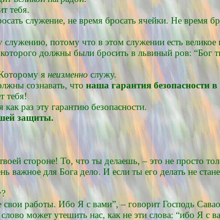
т тебя.
бросать служение, не время бросать ячейки. Не время 
у служению, потому что в этом служении есть великое 
 которого должны были бросить в львиный ров: “Бог 
, Которому я
неизменно
служу.
должны сознавать, что
наша гарантия безопасности 
т тебя!
 как раз эту гарантию безопасности.
шей защиты.
твоей стороне! То, что ты делаешь, – это не просто тол
ень важное для Бога дело. И если ты его делать не стан
у?
 свои работы. Ибо Я с вами”, – говорит Господь Сава
слово может утешить нас, как не эти слова: “ибо Я с в