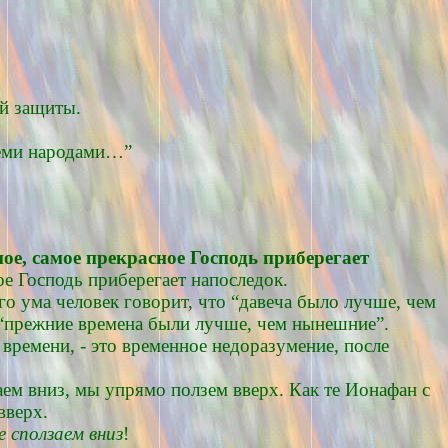
й защиты.
семи народами…”
ное, самое прекрасное Господь приберегает
ое Господь приберегает напоследок.
о ума человек говорит, что “давеча было лучше, чем
о “прежние времена были лучше, чем нынешние”.
времени, - это временное недоразумение, после
ем вниз, мы упрямо ползем вверх. Как те Ионафан с
вверх.
е сползаем вниз
!