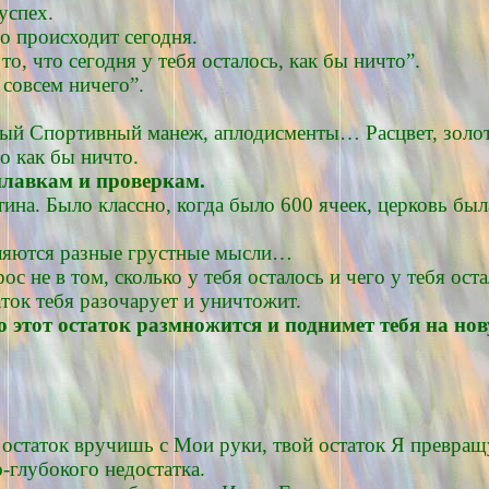
успех.
то происходит сегодня.
о, что сегодня у тебя осталось, как бы ничто”.
 совсем ничего”.
нный Спортивный манеж, аплодисменты… Расцвет, золот
то как бы ничто.
еплавкам и проверкам.
тина. Было классно, когда было 600 ячеек, церковь бы
являются разные грустные мысли…
ос не в том, сколько у тебя осталось и чего у тебя ост
таток тебя разочарует и уничтожит.
о этот остаток размножится и поднимет тебя на но
й остаток вручишь с Мои руки, твой остаток Я превращ
-глубокого недостатка.