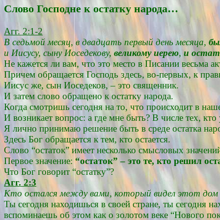
Слово Господне к остатку народа…
Агг. 2:1-2
В седьмой месяц, в двадцать первый день месяца,
бы
и Иисусу, сыну Иоседекову,
великому иерею
,
и остат
Не кажется ли вам, что это место в Писании весьма ак
Причем обращается Господь здесь, во-первых, к прав
Иисус же, сын Иоседеков, – это священник.
И затем слово обращено к остатку народа.
Когда смотришь сегодня на то, что происходит в наш
И возникает вопрос: а где мне быть? В числе тех, кто 
Я лично принимаю решение быть в среде остатка народ
Здесь Бог обращается к тем, кто остается.
Слово “остаток” имеет несколько смысловых значени
Первое значение:
“остаток” – это те, кто решил ост
Что Бог говорит “остатку”?
Агг. 2:3
Кто остался между вами, который видел этот дом в 
Ты сегодня находишься в своей стране, ты сегодня на
вспоминаешь об этом как о золотом веке “Нового пок