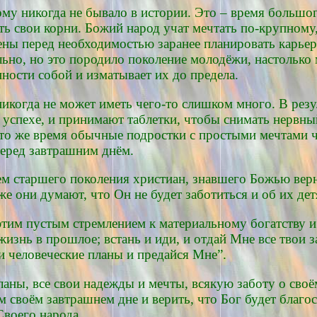
му никогда не бывало в истории. Это – время большог
ть свои корни. Божий народ учат мечтать по-крупному
ены перед необходимостью заранее планировать карьеру
ально, но это породило поколение молодёжи, настолько
ности собой и изматывает их до предела.
икогда не может иметь чего-то слишком много. В резул
 успехе, и принимают таблетки, чтобы снимать нервны
то же время обычные подростки с простыми мечтами ч
перед завтрашним днём.
ием старшего поколения христиан, знавшего Божью вер
же они думают, что Он не будет заботиться и об их дет
этим пустым стремлением к материальному богатству и
жизнь в прошлое; встань и иди, и отдай Мне все твои 
и человеческие планы и предайся Мне”.
аны, все свои надежды и мечты, всякую заботу о своём
м своём завтрашнем дне и верить, что Бог будет благос
Своего народа.