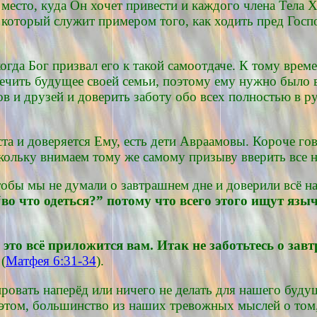
 место, куда Он хочет привести и каждого члена Тела 
, который служит примером того, как ходить пред Гос
гда Бог призвал его к такой самоотдаче. К тому време
ечить будущее своей семьи, поэтому ему нужно было в
ов и друзей и доверить заботу обо всех полностью в 
ста и доверяется Ему, есть дети Авраамовы. Короче го
кольку внимаем тому же самому призыву вверить все н
тобы мы не думали о завтрашнем дне и доверили всё н
“во что одеться?” потому что всего этого ищут яз
то всё приложится вам. Итак не заботьтесь о завт
(
Матфея 6:31-34
).
ровать наперёд или ничего не делать для нашего будущ
этом, большинство из наших тревожных мыслей о том, 