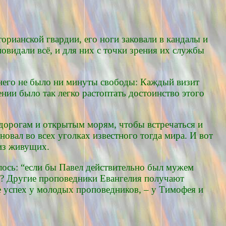
орианской гвардии, его ноги заковали в кандалы и
овидали всё, и для них с точки зрения их службы
у него не было ни минуты свободы: Каждый визит
нии было так легко растоптать достоинство этого
дорогам и открытым морям, чтобы встречаться и
вал во всех уголках известного тогда мира. И вот
из живущих.
илось: “если бы Павел действительно был мужем
ла? Другие проповедники Евангелия получают
же успех у молодых проповедников, – у Тимофея и