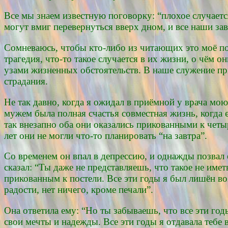
Все мы знаем известную поговорку: “плохое случаетс
могут вмиг перевернуться вверх дном, и все наши за
Сомневаюсь, чтобы кто-либо из читающих это моё посл
трагедия, что-то такое случается в их жизни, о чём 
узами жизненных обстоятельств. В наше служение пр
страдания.
Не так давно, когда я ожидал в приёмной у врача мою
мужем была полная счастья совместная жизнь, когда е
так внезапно оба они оказались прикованными к четыр
лет они не могли что-то планировать “на завтра”.
Со временем он впал в депрессию, и однажды позвал е
сказал: “Ты даже не представляешь, что такое не име
прикованным к постели. Все эти годы я был лишён в
радости, нет ничего, кроме печали”.
Она ответила ему: “Но ты забываешь, что все эти годы
свои мечты и надежды. Все эти годы я отдавала тебе в