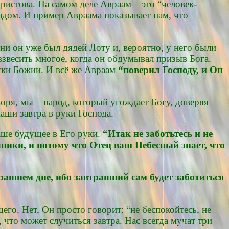
Христова. На самом деле Авраам – это “человек-
подом. И пример Авраама показывает нам, что
ни он уже был дядей Лоту и, вероятно, у него были
звесить многое, когда он обдумывал призыв Бога.
руки Божии. И всё же Авраам
“поверил Господу, и Он
воря, мы – народ, который угождает Богу, доверяя
аши завтра в руки Господа.
аше будущее в Его руки.
“Итак не заботьтесь и не
ычники, и потому что Отец ваш Небесный знает, что
рашнем дне, ибо завтрашний сам будет заботиться
его. Нет, Он просто говорит: “не беспокойтесь, не
что может случиться завтра. Нас всегда мучат три