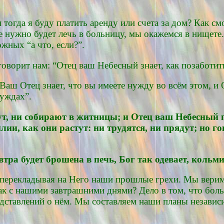
 тогда я буду платить аренду или счета за дом? Как с
нужно будет лечь в больницу, мы окажемся в нищете. 
жных “а что, если?”.
говорит нам: “Отец ваш Небесный знает, как позаботить
Ваш Отец знает, что вы имеете нужду во всём этом, и 
нуждах”.
нут, ни собирают в житницы; и Отец ваш Небесный 
ии, как они растут: ни трудятся, ни прядут; но го
автра будет брошена в печь, Бог так одевает, кольм
 перекладывая на Него наши прошлые грехи. Мы верим
ак с нашими завтрашними днями? Дело в том, что боль
дставлений о нём. Мы составляем наши планы независи