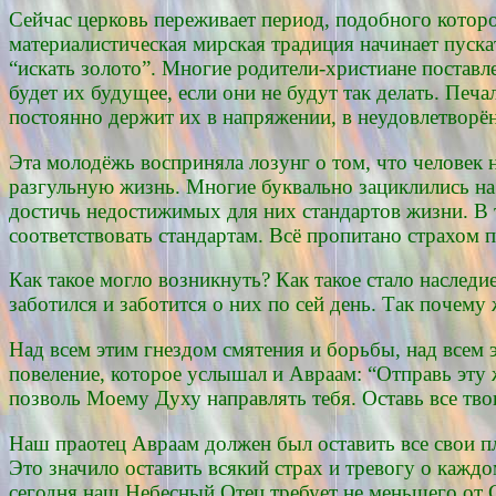
Сейчас церковь переживает период, подобного которо
материалистическая мирская традиция начинает пуска
“искать золото”. Многие родители-христиане поставл
будет их будущее, если они не будут так делать. Печ
постоянно держит их в напряжении, в неудовлетворён
Эта молодёжь восприняла лозунг о том, что человек н
разгульную жизнь. Многие буквально зациклились на
достичь недостижимых для них стандартов жизни. В 
соответствовать стандартам. Всё пропитано страхом 
Как такое могло возникнуть? Как такое стало наслед
заботился и заботится о них по сей день. Так почему 
Над всем этим гнездом смятения и борьбы, над всем 
повеление, которое услышал и Авраам: “Отправь эту 
позволь Моему Духу направлять тебя. Оставь все тво
Наш праотец Авраам должен был оставить все свои пл
Это значило оставить всякий страх и тревогу о каждо
сегодня наш Небесный Отец требует не меньшего от 