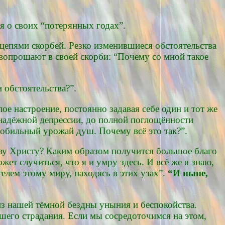
ия о своих “потерянных годах”.
 цепями скорбей. Резко изменившиеся обстоятельства
вопрошают в своей скорби: “Почему со мной такое
 обстоятельства?”.
ое настроение, постоянно задавая себе один и тот же
знадёжной депрессии, до полной поглощённости
т обильный урожай душ. Почему всё это так?”.
аву Христу? Каким образом получится большое благо
ет случиться, что я и умру здесь. И всё же я знаю,
елем этому миру, находясь в этих узах”.
“И ныне,
из нашей тёмной бездны уныния и беспокойства.
шего страдания. Если мы сосредоточимся на этом,