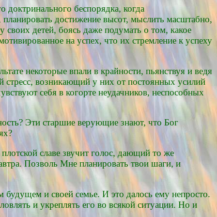
о доктринального беспорядка, когда
, планировать достижение высот, мыслить масштабно,
 своих детей, боясь даже подумать о том, какое
 мотивированное на успех, что их стремление к успеху
ьтате некоторые впали в крайности, пьянствуя и ведя
й стресс, возникающий у них от постоянных усилий
увствуют себя в когорте неудачников, неспособных
ность? Эти старшие верующие знают, что Бог
ях?
 плотской славе звучит голос, дающий то же
завтра. Позволь Мне планировать твои шаги, и
 будущем и своей семье. И это далось ему непросто.
ловлять и укреплять его во всякой ситуации. Но и