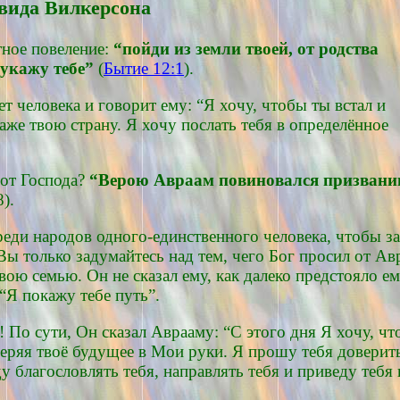
вида Вилкерсона
тное повеление:
“пойди из земли твоей, от родства
 укажу тебе”
(
Бытие 12:1
).
 человека и говорит ему: “Я хочу, чтобы ты встал и
даже твою страну. Я хочу послать тебя в определённое
 от Господа?
“Верою Авраам повиновался призванию
).
ди народов одного-единственного человека, чтобы зате
 Вы только задумайтесь над тем, чего Бог просил от Ав
вою семью. Он не сказал ему, как далеко предстояло ем
 “Я покажу тебе путь”.
 По сути, Он сказал Аврааму: “С этого дня Я хочу, чт
еряя твоё будущее в Мои руки. Я прошу тебя доверить
 благословлять тебя, направлять тебя и приведу тебя в