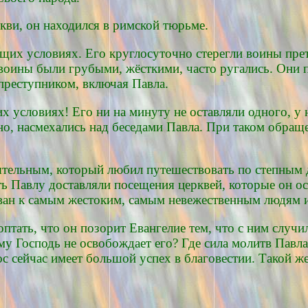
кви, он находился в римской тюрьме.
щих условиях. Его круглосуточно стерегли воины прет
воины были грубыми, жёсткими, часто ругались. Они п
реступником, включая Павла.
тих условиях! Его ни на минуту не оставляли одного, 
но, насмехались над беседами Павла. При таком обраще
ятельным, который любил путешествовать по степным 
Павлу доставляли посещения церквей, которые он осно
ован к самым жестоким, самым невежественным людям 
птать, что он позорит Евангелие тем, что с ним случ
му Господь не освобождает его? Где сила молитв Пав
ос сейчас имеет большой успех в благовестии. Такой 