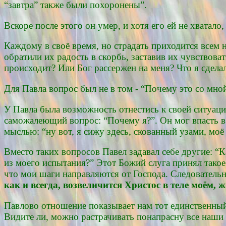
“завтра” также были похоронены”.
Вскоре после этого он умер, и хотя его ей не хватал
Каждому в своё время, но страдать приходится всем 
обратили их радость в скорбь, заставив их чувство
происходит? Или Бог рассержен на меня? Что я сдела
Для Павла вопрос был не в том - “Почему это со мной 
У Павла была возможность отнестись к своей ситуаци
саможалеющий вопрос: “Почему я?”. Он мог впасть в
мыслью: “ну вот, я сижу здесь, скованный узами, моё
Вместо таких вопросов Павел задавал себе другие: 
из моего испытания?” Этот Божий слуга принял такое 
что мои шаги направляются от Господа. Следовательн
как и всегда, возвеличится Христос в теле моём,
Павлово отношение показывает нам тот единственный
Видите ли, можно растрачивать понапрасну все наши