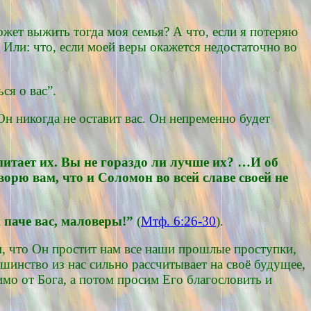
может выжить тогда моя семья? А что, если я потеряю
Или: что, если моей веры окажется недостаточно во
ся о вас”.
Он никогда не оставит вас. Он непременно будет
питает их. Вы не гораздо ли лучше их? …И об
ворю вам, что и Соломон во всей славе своей не
и паче вас, маловеры!”
(
Мтф. 6:26-30
).
, что Он простит нам все наши прошлые проступки,
шинство из нас сильно рассчитывает на своё будущее,
мо от Бога, а потом просим Его благословить и