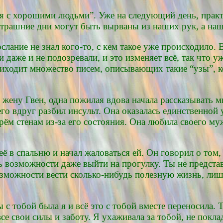
я с хорошими людьми”. Уже на следующий день, практи
втрашние дни могут быть вырваны из наших рук, а наш
ание не знал кого-то, с кем такое уже происходило. Вд
они даже и не подозревали, и это изменяет всё, так чт
иходит множество писем, описывающих такие “узы”, 
 жену Гвен, одна пожилая вдова начала рассказывать мн
го вдруг разбил инсульт. Она оказалась единственной у
ём стенам из-за его состояния. Она любила своего муж
ё в спальню и начал жаловаться ей. Он говорил о том,
ть возможности даже выйти на прогулку. Ты не представ
озможности вести сколько-нибудь полезную жизнь, лиш
 с тобой была я и всё это с тобой вместе переносила. 
се свои силы и заботу. Я ухаживала за тобой, не покла