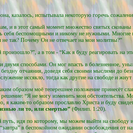
о, она, казалось, испытывала некоторую горечь сожален
нам, и в этот самый момент множество святых скованы
вать себя беспомощными и никому не нужными. Многие 
л не так? Почему Он не отвечает на мои молитвы?”
произошло?”, а в том - “Как я буду реагировать на эти
и двумя способами. Он мог впасть в болезненное, уныл
 бездну отчаяния, доведя себя своими мыслями до бе
 служение иссякло, тогда как другие на свободе и жну
“Каким образом моё теперешнее положение принесёт сл
решение: “Я не могу изменить мои обстоятельства. Мож
о, я каким-то образом прославлю Христа и буду свидет
 жизнью ли то, или смертью”
(Филип. 1:20).
 путь, идя по которому, мы можем выйти на свободу 
 “завтра” в беспокойном ожидании освобождения от на