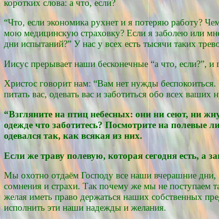
коротких слова: а что, если?
“Что, если экономика рухнет и я потеряю работу? Чем
мою медицинскую страховку? Если я заболею или мне 
дни испытаний?” У нас у всех есть тысячи таких трево
Иисус прерывает наши бесконечные “а что, если?”, и 
Христос говорит нам: “Вам нет нужды беспокоиться. 
питать вас, одевать вас и заботиться обо всех ваших 
“Взгляните на птиц небесных: они ни сеют, ни ж
одежде что заботитесь? Посмотрите на полевые лил
одевался так, как всякая из них.
Если же траву полевую, которая сегодня есть, а з
Мы охотно отдаём Господу все наши вчерашние дни,
сомнения и страхи. Так почему же мы не поступаем т
желая иметь право держаться наших собственных пре
исполнить эти наши надежды и желания.