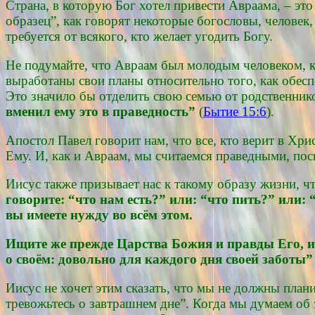
Страна, в которую Бог хотел привести Авраама, – это
образец”, как говорят некоторые богословы, человек
требуется от всякого, кто желает угодить Богу.
Не подумайте, что Авраам был молодым человеком, ко
выработаны свои планы относительно того, как обесп
Это значило бы отделить свою семью от родственник
вменил ему это в праведность”
(
Бытие 15:6
).
Апостол Павел говорит нам, что все, кто верит в Хри
Ему. И, как и Авраам, мы считаемся праведными, пос
Иисус также призывает нас к такому образу жизни, ч
говорите: “что нам есть?” или: “что пить?” или: 
вы имеете нужду во всём этом.
Ищите же прежде Царства Божия и правды Его, и э
о своём: довольно для каждого дня своей заботы”
Иисус не хочет этим сказать, что мы не должны плани
тревожьтесь о завтрашнем дне”. Когда мы думаем об 