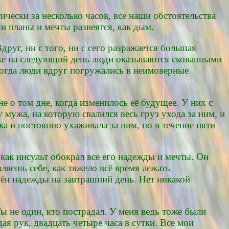
чески за несколько часов, все наши обстоятельства
и планы и мечты развеятся, как дым.
руг, ни с того, ни с сего разражается большая
о уже на следующий день люди оказываются скованными
когда люди вдруг погружались в неимоверные
е о том дне, когда изменилось её будущее. У них с
 мужа, на которую свалился весь груз ухода за ним, и
а и постоянно ухаживала за ним, но в течение пяти
 как инсульт обокрал все его надежды и мечты. Он
ляешь себе, как тяжело всё время лежать
ён надежды на завтрашний день. Нет никакой
Ты не один, кто пострадал. У меня ведь тоже были
дая рук, двадцать четыре часа в сутки. Все мои