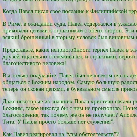
Когда Павел писал своё послание к Филиппийской цер
В Риме, в ожидании суда, Павел содержался в ужасаю
приковали цепями к стражникам с обеих сторон. Эти 
всякий брошенный в тюрьму человек был виновным п
Представьте, какие непристойности терпел Павел в э
друзей тщательно отслеживался, и стражники, вероят
благочестивого человека!
Вы только подумайте: Павел был человеком очень де
общаться с Божьим народом. Самую большую радость 
теперь он скован цепями, в буквальном смысле прик
Даже некоторые из знавших Павла христиан начали ро
Божиим, такое никогда бы с ним не произошло. Поче
благословение, так почему же он не получает? Аполл
Тита. У Павла просто больше нет служения”.
Как Павел реагировал на “узы обстоятельств”?