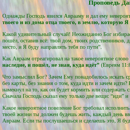
Проповедь Да
Однажды Господь явился Аврааму и дал ему невероя
твоего и из дома отца твоего, в землю, которую Я
Какой удивительный случай! Неожиданно Бог избирает
пошёл, оставив всё: твой дом, твоих родственников, 
место, и Я буду направлять тебя по пути”.
Как Авраам отреагировал на такое невероятное слово
наследие, и пошёл, не зная, куда идёт”
(Евреям 11:8
Что замыслил Бог? Зачем Ему понадобилось искать сре
без карты, без знания о том, куда идти и зачем идти?
намекнул на то, как он будет кормить или содержать с
Сначала Господь сказал ему только две вещи: “иди” и
Какое невероятное повеление Бог требовал исполнить!
твоей жизни ты должен будешь жить, каждый день вв
Авраам. Если ты послушаешься и сделаешь это, Я буду