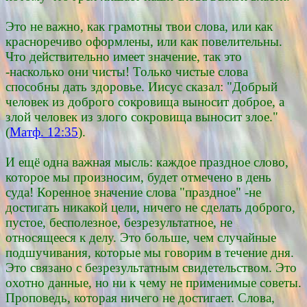
Это не важно, как грамотны твои слова, или как
красноречиво оформлены, или как повелительны.
Что действительно имеет значение, так это
-насколько они чисты! Только чистые слова
способны дать здоровье. Иисус сказал: "Добрый
человек из доброго сокровища выносит доброе, а
злой человек из злого сокровища выносит злое."
(
Матф. 12:35
).
И ещё одна важная мысль: каждое праздное слово,
которое мы произносим, будет отмечено в день
суда! Коренное значение слова "праздное" -не
достигать никакой цели, ничего не сделать доброго,
пустое, бесполезное, безрезультатное, не
относящееся к делу. Это больше, чем случайные
подшучивания, которые мы говорим в течение дня.
Это связано с безрезультатным свидетельством. Это
охотно данные, но ни к чему не применимые советы.
Проповедь, которая ничего не достигает. Слова,