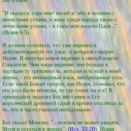
поступаем.
"И сказал я: горе мне! погиб я! ибо я человек с
нечистыми устами, и живу среди народа также с
нечистыми устами, - и глаза мои видели Царя..."
(Исаия 6:5).
Я должен сознаться, что уже пережил в
действительности тот ужас, о котором говорит
Исаия. Я получал новое видение о святой власти
Спасителя. Чем чище видение, тем больше я
ощущаю ту греховность, которая есть ещё в моей
жизни, - тот непокорный язык, необрезанные уста.
Если такой Божий пророк, как Исаия, сознавал, что
его уста были нечисты, то где стоим ты и я? В
прошедших неделях Бог ввёл меня в Его
королевский дровяной сарай и крепко отшлёпал за
то, что я часто говорил необдуманно.
Бог сказал Моисею: "...человек не может увидеть
Меня и остаться в живых". (
Исх. 33:20
). Исаия