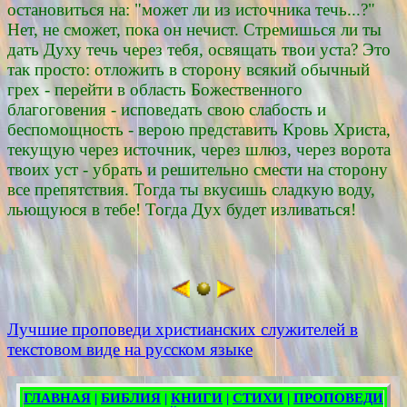
остановиться на: "может ли из источника течь...?"
Нет, не сможет, пока он нечист. Стремишься ли ты
дать Духу течь через тебя, освящать твои уста? Это
так просто: отложить в сторону всякий обычный
грех - перейти в область Божественного
благоговения - исповедать свою слабость и
беспомощность - верою представить Кровь Христа,
текущую через источник, через шлюз, через ворота
твоих уст - убрать и решительно смести на сторону
все препятствия. Тогда ты вкусишь сладкую воду,
льющуюся в тебе! Тогда Дух будет изливаться!
Лучшие проповеди христианских служителей в
текстовом виде на русском языке