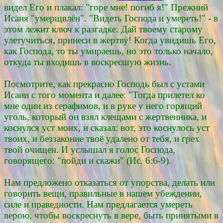
видел Его и плакал: "горе мне! погиб я!" Прежний
Исаия "умерщвлён". "Видеть Господа и умереть!" - в
этом лежит ключ к разгадке. Дай твоему старому
улетучиться, принеси в жертву! Когда увидишь Его,
как Господа, то ты умираешь, но это только начало,
откуда ты входишь в воскресшую жизнь.
Посмотрите, как прекрасно Господь был с устами
Исаии с того момента и далее: "Тогда прилетел ко
мне один из серафимов, и в руке у него горящий
уголь, который он взял клещами с жертвенника, и
коснулся уст моих, и сказал: вот, это коснулось уст
твоих, и беззаконие твоё удалено от тебя, и грех
твой очищен. И услышал я голос Господа,
говорящего: "пойди и скажи" (Ис. 6:6-9).
Нам предложено отказаться от упорства, делать или
говорить вещи, правильные в нашем убеждении,
силе и праведности. Нам предлагается умереть
верою, чтобы воскреснуть в вере, быть принятыми в