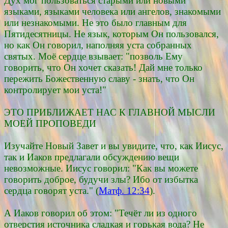
Дух мог пользоваться старыми или новыми
языками, языками человека или ангелов, знакомыми
или незнакомыми. Не это было главным для
Пятидесятницы. Не язык, которым Он пользовался,
но как Он говорил, наполняя уста собранных
святых. Моё сердце взывает: "позволь Ему
говорить, что Он хочет сказать! Дай мне только
пережить Божественную славу - знать, что Он
контролирует мои уста!"
ЭТО ПРИБЛИЖАЕТ НАС К ГЛАВНОЙ МЫСЛИ
МОЕЙ ПРОПОВЕДИ
Изучайте Новый Завет и вы увидите, что, как Иисус,
так и Иаков предлагали обсуждению вещи
невозможные. Иисус говорил: "Как вы можете
говорить доброе, будучи злы? Ибо от избытка
сердца говорят уста." (
Матф. 12:34
).
А Иаков говорил об этом: "Течёт ли из одного
отверстия источника сладкая и горькая вода? Не