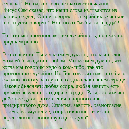
с языка". Ни одно слово не выходит нечаянно.
Иисус Сам сказал, что наши слова изливаются из
наших сердец. Он не говорил: "от крайних участков
плоти уста говорят." Нет, но от "избытка сердца"!
То, что мы произносим, не случайность, но сказано
преднамеренно!
Это серьёзно! Ты и я можем думать, что мы полны
Божьей благодати и любви. Мы можем думать, что
когда мы говорим худо о ком-либо, так это
произошло случайно. Но Бог говорит нам: это было
сказано потому, что уже находилось в нашем сердце.
Иаков объясняет: любая ссора, любая зависть есть
прямой результат раздора в сердце. Раздор означает
действие духа противления, спорного или
придирчивого духа. Сплетня, зависть, разногласие,
горечь, возмущение, сопротивление - все они
переполнены "воинствующего духа".