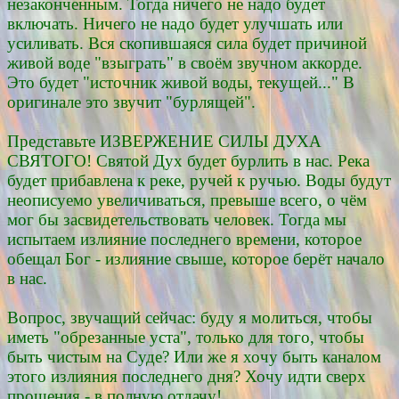
незаконченным. Тогда ничего не надо будет
включать. Ничего не надо будет улучшать или
усиливать. Вся скопившаяся сила будет причиной
живой воде "взыграть" в своём звучном аккорде.
Это будет "источник живой воды, текущей..." В
оригинале это звучит "бурлящей".
Представьте ИЗВЕРЖЕНИЕ СИЛЫ ДУХА
СВЯТОГО! Святой Дух будет бурлить в нас. Река
будет прибавлена к реке, ручей к ручью. Воды будут
неописуемо увеличиваться, превыше всего, о чём
мог бы засвидетельствовать человек. Тогда мы
испытаем излияние последнего времени, которое
обещал Бог - излияние свыше, которое берёт начало
в нас.
Вопрос, звучащий сейчас: буду я молиться, чтобы
иметь "обрезанные уста", только для того, чтобы
быть чистым на Суде? Или же я хочу быть каналом
этого излияния последнего дня? Хочу идти сверх
прощения - в полную отдачу!