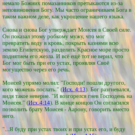
немало Божиих помазанников претыкаются из-за
неповиновения Богу. Мы часто ограничиваем Бога в
таком важном деле, как укрощение нашего языка.
Снова и снова Бог утверждает Моисея в Своей силе.
Он показал этому робкому мужу, что мог
превратить воду в кровь, покрыть казнями всю
землю Египетскую, разделить Красное море просто
поднятием его жезла. И всё ещё тот не верил, что
Бог мог быть при его устах, проявляя Своё
могущество через его речь.
Моисей упрямо молил: "Господи! пошли другого,
кого можешь послать." (
Исх. 4:13
). Бог разгневался,
видя такое неверие. "И возгорелся гнев Господень на
Моисея." (
Исх.4:14
). В конце концов Он согласился
позволить брату Моисея - Аарону, говорить вместо
него.
"...Я буду при устах твоих и при устах его, и буду