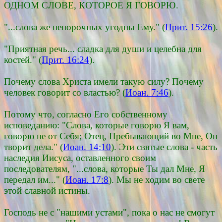
ОДНОМ СЛОВЕ, КОТОРОЕ Я ГОВОРЮ.
"...слова же непорочных угодны Ему." (
Прит. 15:26
).
"Приятная речь... сладка для души и целебна для
костей." (
Прит. 16:24
).
Почему слова Христа имели такую силу? Почему
человек говорит со властью? (
Иоан. 7:46
).
Потому что, согласно Его собственному
исповеданию: "Слова, которые говорю Я вам,
говорю не от Себя; Отец, Пребывающий во Мне, Он
творит дела." (
Иоан. 14:10
). Эти святые слова - часть
наследия Иисуса, оставленного своим
последователям, "...слова, которые Ты дал Мне, Я
передал им..." (
Иоан. 17:8
). Мы не ходим во свете
этой славной истины.
Господь не с "нашими устами", пока о нас не смогут