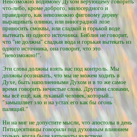
Невозможно водимому Духом верующему говорить
что-либо, кроме доброго, милосердного и
праведного, как невозможно фиговому дереву
выращивать оливки, или виноградной лозе
приносить смоквы, или сладкой и горькой воде
вытекать из одного источника. Библия не говорит,
что "не должна" сладкая вода и горькая вытекать из
одного источника, она говорит, что это
"невозможно!".
Эти слова должны взять нас под контроль. Мы
должны осознавать, что мы не можем ходить в
Духе, быть наполненными Духом и в то же самое
время говорить нечистые слова. Другими словами,
мы всё ещё, как лукавый человек, который...
"замышляет зло и на устах его как бы огонь
палящий."
Ни на миг не допустите мысли, что апостолы в день
Пятидесятницы говорили под духовным влиянием
только, когда были затронуты чувством