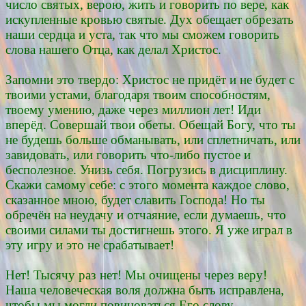
число святых, верою, жить и говорить по вере, как
искупленные кровью святые. Дух обещает обрезать
наши сердца и уста, так что мы сможем говорить
слова нашего Отца, как делал Христос.
Запомни это твердо: Христос не придёт и не будет с
твоими устами, благодаря твоим способностям,
твоему умению, даже через миллион лет! Иди
вперёд. Совершай твои обеты. Обещай Богу, что ты
не будешь больше обманывать, или сплетничать, или
завидовать, или говорить что-либо пустое и
бесполезное. Унизь себя. Погрузись в дисциплину.
Скажи самому себе: с этого момента каждое слово,
сказанное мною, будет славить Господа! Но ты
обречён на неудачу и отчаяние, если думаешь, что
своими силами ты достигнешь этого. Я уже играл в
эту игру и это не срабатывает!
Нет! Тысячу раз нет! Мы очищены через веру!
Наша человеческая воля должна быть исправлена,
чтобы мы могли повиноваться Его слову.