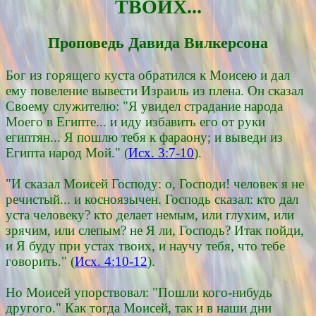
ТВОИХ...
Проповедь Давида Вилкерсона
Бог из горящего куста обратился к Моисею и дал
ему повеление вывести Израиль из плена. Он сказал
Своему служителю: "Я увидел страдание народа
Моего в Египте... и иду избавить его от руки
египтян... Я пошлю тебя к фараону; и выведи из
Египта народ Мой." (
Исх. 3:7-10
).
"И сказал Моисей Господу: о, Господи! человек я не
речистый... и косноязычен. Господь сказал: кто дал
уста человеку? кто делает немым, или глухим, или
зрячим, или слепым? не Я ли, Господь? Итак пойди,
и Я буду при устах твоих, и научу тебя, что тебе
говорить." (
Исх. 4:10-12
).
Но Моисей упорствовал: "Пошли кого-нибудь
другого." Как тогда Моисей, так и в наши дни