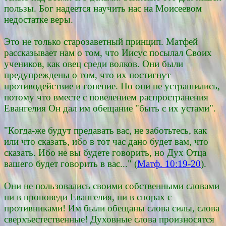
пользы. Бог надеется научить нас на Моисеевом
недостатке веры.
Это не только старозаветный принцип. Матфей
рассказывает нам о том, что Иисус посылал Своих
учеников, как овец среди волков. Они были
предупреждены о том, что их постигнут
противодействие и гонение. Но они не устрашились,
потому что вместе с повелением распространения
Евангелия Он дал им обещание "быть с их устами".
"Когда-же будут предавать вас, не заботьтесь, как
или что сказать, ибо в тот час дано будет вам, что
сказать. Ибо не вы будете говорить, но Дух Отца
вашего будет говорить в вас..." (
Матф. 10:19-20
).
Они не пользовались своими собственными словами
ни в проповеди Евангелия, ни в спорах с
противниками! Им были обещаны слова силы, слова
сверхъестественные! Духовные слова произносятся