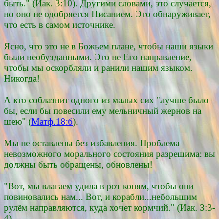
быть." (Иак. 3:10). Другими словами, это случается,
но оно не одобряется Писанием. Это обнаруживает,
что есть в самом источнике.
Ясно, что это не в Божьем плане, чтобы наши языки
были необузданными. Это не Его направление,
чтобы мы оскорбляли и ранили нашим языком.
Никогда!
А кто соблазнит одного из малых сих "лучше было
бы, если бы повесили ему мельничный жернов на
шею" (
Матф.18:б
).
Мы не оставлены без избавления. Проблема
невозможного морального состояния разрешима: вы
должны быть обращены, обновлены!
"Вот, мы влагаем удила в рот коням, чтобы они
повиновались нам... Вот, и корабли...небольшим
рулём направляются, куда хочет кормчий." (Иак. 3:3-
4).