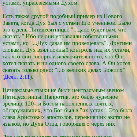
устами, управляемыми Духом.
Есть также другой подобный пример из Нового
Завета, когда Дух был с устами Его учеников. Было
это в день Пятидесятницы: "...дано будет вам, что
сказать." Ибо не они управляли собственными
устами, но "...Дух давал им провещевать". Другими
словами. Дух взял полный контроль над их устами,
так что они говорили исключительно то, что Он
хотел сказать и ни одного своего слова. А Он хотел
сказать только одно: "...о великих делах Божиих"
(
Деян. 2:11
).
Незнакомые языки не были центральным звеном
Пятидесятницы. Напротив, это было чудесное
зрелище 120-ти Богом наполненных святых,
обнаруживших, что Бог был в "их устах". Это была
слава Христовых апостолов, переживших экстаз не
языков, но Духа Отца, говорящего через них.