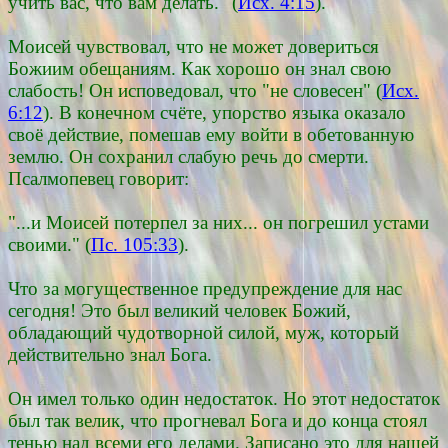
учить вас, что вам делать." (
Исх. 4:15
).
Моисей чувствовал, что не может довериться
Божиим обещаниям. Как хорошо он знал свою
слабость! Он исповедовал, что "не словесен" (
Исх.
6:12
). В конечном счёте, упорство языка оказало
своё действие, помешав ему войти в обетованную
землю. Он сохранил слабую речь до смерти.
Псалмопевец говорит:
"...и Моисей потерпел за них... он погрешил устами
своими." (
Пс. 105:33
).
Что за могущественное предупреждение для нас
сегодня! Это был великий человек Божий,
обладающий чудотворной силой, муж, который
действительно знал Бога.
Он имел только один недостаток. Но этот недостаток
был так велик, что прогневал Бога и до конца стоял
тенью над всеми его делами. Записано это для нашей