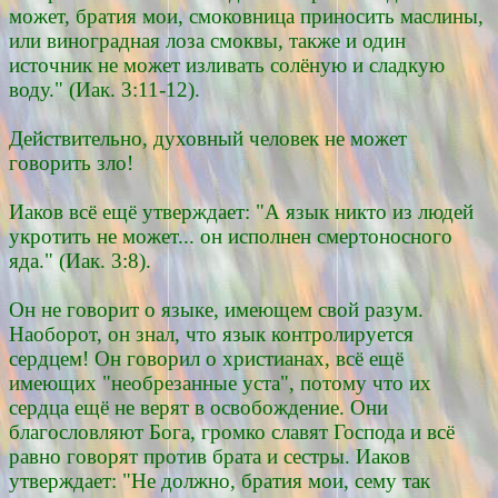
может, братия мои, смоковница приносить маслины,
или виноградная лоза смоквы, также и один
источник не может изливать солёную и сладкую
воду." (Иак. 3:11-12).
Действительно, духовный человек не может
говорить зло!
Иаков всё ещё утверждает: "А язык никто из людей
укротить не может... он исполнен смертоносного
яда." (Иак. 3:8).
Он не говорит о языке, имеющем свой разум.
Наоборот, он знал, что язык контролируется
сердцем! Он говорил о христианах, всё ещё
имеющих "необрезанные уста", потому что их
сердца ещё не верят в освобождение. Они
благословляют Бога, громко славят Господа и всё
равно говорят против брата и сестры. Иаков
утверждает: "Не должно, братия мои, сему так