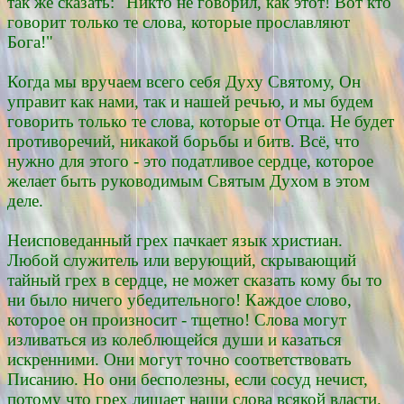
так же сказать: "Никто не говорил, как этот! Вот кто
говорит только те слова, которые прославляют
Бога!"
Когда мы вручаем всего себя Духу Святому, Он
управит как нами, так и нашей речью, и мы будем
говорить только те слова, которые от Отца. Не будет
противоречий, никакой борьбы и битв. Всё, что
нужно для этого - это податливое сердце, которое
желает быть руководимым Святым Духом в этом
деле.
Неисповеданный грех пачкает язык христиан.
Любой служитель или верующий, скрывающий
тайный грех в сердце, не может сказать кому бы то
ни было ничего убедительного! Каждое слово,
которое он произносит - тщетно! Слова могут
изливаться из колеблющейся души и казаться
искренними. Они могут точно соответствовать
Писанию. Но они бесполезны, если сосуд нечист,
потому что грех лишает наши слова всякой власти.