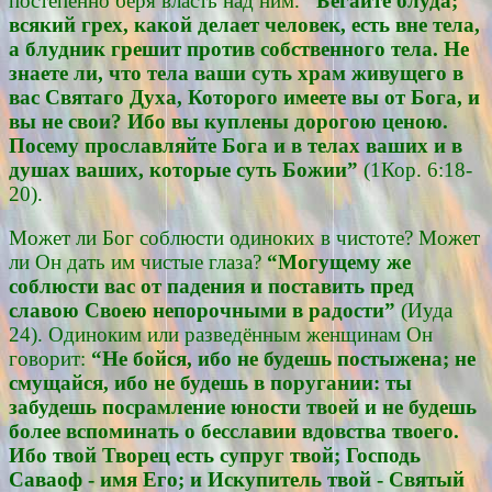
постепенно беря власть над ним.
“Бегайте блуда;
всякий грех, какой делает человек, есть вне тела,
а блудник грешит против собственного тела. Не
знаете ли, что тела ваши суть храм живущего в
вас Святаго Духа, Которого имеете вы от Бога, и
вы не свои? Ибо вы куплены дорогою ценою.
Посему прославляйте Бога и в телах ваших и в
душах ваших, которые суть Божии”
(1Кор. 6:18-
20).
Может ли Бог соблюсти одиноких в чистоте? Может
ли Он дать им чистые глаза?
“Могущему же
соблюсти вас от падения и поставить пред
славою Своею непорочными в радости”
(Иуда
24). Одиноким или разведённым женщинам Он
говорит:
“Не бойся, ибо не будешь постыжена; не
смущайся, ибо не будешь в поругании: ты
забудешь посрамление юности твоей и не будешь
более вспоминать о бесславии вдовства твоего.
Ибо твой Творец есть супруг твой; Господь
Саваоф - имя Его; и Искупитель твой - Святый