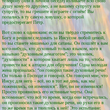
телефону (или в личной беседе) изливаете всю свою
душу кому-то другому, а не вашему супругу или
супруге, то вы грешите и играете с огнём! Вы
попались в ту самую ловушку, о которой
предостерегает Пётр.
Вот слово к одиноким: если вы твёрдо стремитесь к
Богу и решили следовать за Иисусом любой ценой,
то вы станете мишенью для сатаны. Он пошлёт к вам
кого-нибудь, кто духовный только языком, кого я
называю “духовным демагогом”; это человек,
“духовности” в котором хватает лишь на то, чтобы
привести вас к алтарю для обручения! Одна молодая
жена призналась: “он говорил такие духовные речи!
Он только о Господе и говорил. Он говорил мне, что
Иисус для него – всё, но в тот же день, как мы
поженились, он изменился”. Нет, он не изменился!
Просто проявились его истинные черты. Она
вспоминает, что всё то время, когда они встречались,
он произносил такие духовные речи, но руки его в
то же время так и тянулись к ней! Это испытание: