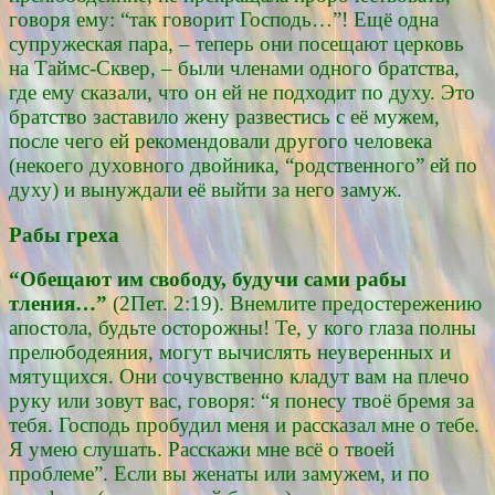
говоря ему: “так говорит Господь…”! Ещё одна
супружеская пара, – теперь они посещают церковь
на Таймс-Сквер, – были членами одного братства,
где ему сказали, что он ей не подходит по духу. Это
братство заставило жену развестись с её мужем,
после чего ей рекомендовали другого человека
(некоего духовного двойника, “родственного” ей по
духу) и вынуждали её выйти за него замуж.
Рабы греха
“Обещают им свободу, будучи сами рабы
тления…”
(2Пет. 2:19). Внемлите предостережению
апостола, будьте осторожны! Те, у кого глаза полны
прелюбодеяния, могут вычислять неуверенных и
мятущихся. Они сочувственно кладут вам на плечо
руку или зовут вас, говоря: “я понесу твоё бремя за
тебя. Господь пробудил меня и рассказал мне о тебе.
Я умею слушать. Расскажи мне всё о твоей
проблеме”. Если вы женаты или замужем, и по