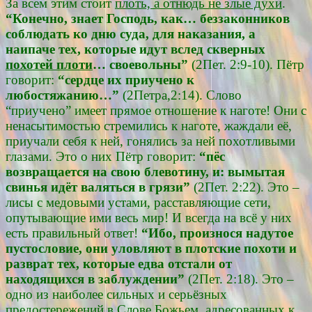
За всем этим стоит
плоть, а отнюдь не злые духи
.
“Конечно, знает Господь, как… беззаконников
соблюдать ко дню суда, для наказания, а
наипаче тех, которые идут вслед скверных
похотей плоти
… своевольны”
(2Пет. 2:9-10). Пётр
говорит:
“сердце их приучено к
любостяжанию…”
(2Петра,2:14). Слово
“приучено” имеет прямое отношение к наготе! Они с
ненасытимостью стремились к наготе, жаждали её,
приучали себя к ней, гонялись за ней похотливыми
глазами. Это о них Пётр говорит:
“пёс
возвращается на свою блевотину, и: вымытая
свинья идёт валяться в грязи”
(2Пет. 2:22). Это –
лисы с медовыми устами, расставляющие сети,
опутывающие ими весь мир! И всегда на всё у них
есть правильный ответ!
“Ибо, произнося надутое
пустословие, они уловляют в плотские похоти и
разврат тех, которые едва отстали от
находящихся в заблуждении”
(2Пет. 2:18). Это –
одно из наиболее сильных и серьёзных
предостережений в Слове Божьем, адресованных к