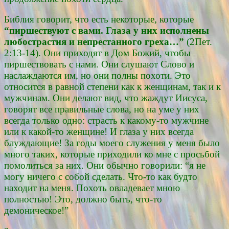
Библия говорит, что есть некоторые, которые
“пиршествуют с вами. Глаза у них исполнены
любострастия и непрестанного греха…”
(2Пет.
2:13-14). Они приходят в Дом Божий, чтобы
пиршествовать с нами. Они слушают Слово и
наслаждаются им, но они полны похоти. Это
относится в равной степени как к женщинам, так и к
мужчинам. Они делают вид, что жаждут Иисуса,
говорят все правильные слова, но на уме у них
всегда только одно: страсть к какому-то мужчине
или к какой-то женщине! И глаза у них всегда
блуждающие! За годы моего служения у меня было
много таких, которые приходили ко мне с просьбой
помолиться за них. Они обычно говорили: “я не
могу ничего с собой сделать. Что-то как будто
находит на меня. Похоть овладевает мною
полностью! Это, должно быть, что-то
демоническое!”