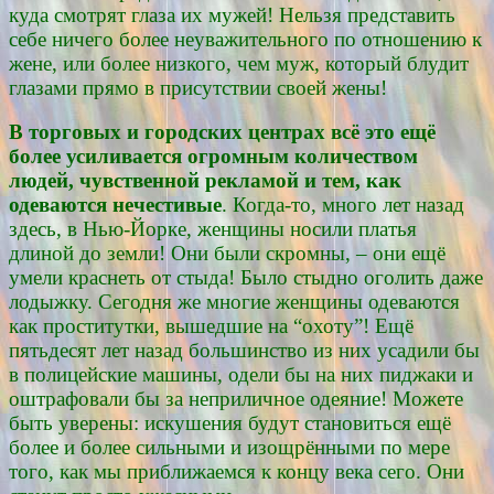
куда смотрят глаза их мужей! Нельзя представить
себе ничего более неуважительного по отношению к
жене, или более низкого, чем муж, который блудит
глазами прямо в присутствии своей жены!
В торговых и городских центрах всё это ещё
более усиливается огромным количеством
людей, чувственной рекламой и тем, как
одеваются нечестивые
. Когда-то, много лет назад
здесь, в Нью-Йорке, женщины носили платья
длиной до земли! Они были скромны, – они ещё
умели краснеть от стыда! Было стыдно оголить даже
лодыжку. Сегодня же многие женщины одеваются
как проститутки, вышедшие на “охоту”! Ещё
пятьдесят лет назад большинство из них усадили бы
в полицейские машины, одели бы на них пиджаки и
оштрафовали бы за неприличное одеяние! Можете
быть уверены: искушения будут становиться ещё
более и более сильными и изощрёнными по мере
того, как мы приближаемся к концу века сего. Они