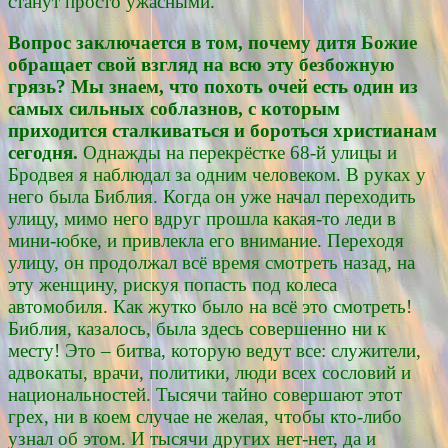
станут просто ужасными.
Вопрос заключается в том, почему дитя Божие
обращает свой взгляд на всю эту безбожную
грязь? Мы знаем, что похоть очей есть один из
самых сильных соблазнов, с которым
приходится сталкиваться и бороться христианам
сегодня.
Однажды на перекрёстке 68-й улицы и
Бродвея я наблюдал за одним человеком. В руках у
него была Библия. Когда он уже начал переходить
улицу, мимо него вдруг прошла какая-то леди в
мини-юбке, и привлекла его внимание. Переходя
улицу, он продолжал всё время смотреть назад, на
эту женщину, рискуя попасть под колеса
автомобиля. Как жутко было на всё это смотреть!
Библия, казалось, была здесь совершенно ни к
месту! Это – битва, которую ведут все: служители,
адвокаты, врачи, политики, люди всех сословий и
национальностей. Тысячи тайно совершают этот
грех, ни в коем случае не желая, чтобы кто-либо
узнал об этом. И тысячи других нет-нет, да и