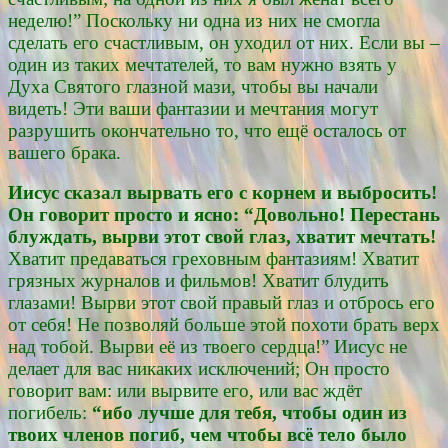
неделю!” Поскольку ни одна из них не смогла
сделать его счастливым, он уходил от них. Если вы –
один из таких мечтателей, то вам нужно взять у
Духа Святого глазной мази, чтобы вы начали
видеть! Эти ваши фантазии и мечтания могут
разрушить окончательно то, что ещё осталось от
вашего брака.
Иисус сказал вырвать его с корнем и выбросить!
Он говорит просто и ясно: “Довольно! Перестань
блуждать, вырви этот свой глаз, хватит мечтать!
Хватит предаваться греховным фантазиям! Хватит
грязных журналов и фильмов! Хватит блудить
глазами! Вырви этот свой правый глаз и отбрось его
от себя! Не позволяй больше этой похоти брать верх
над тобой. Вырви её из твоего сердца!” Иисус не
делает для вас никаких исключений; Он просто
говорит вам: или вырвите его, или вас ждёт
погибель:
“ибо лучше для тебя, чтобы один из
твоих членов погиб, чем чтобы всё тело было