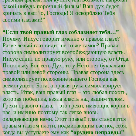
какой-нибудь порочный фильм! Ваш дух будет
кричать в вас: “о, Господь! Я оскорбляю Тебя
своими глазами!”
“Если твой правый глаз соблазняет тебя…”
Почему Иисус говорит именно о правом глазе?
Разве левый глаз видит не то же самое? Правая
сторона символизирует всепобеждающую власть.
Иисус сидит по правую руку, или сторону, от Отца.
Поскольку Бог есть Дух, то у Него нет буквально
правой или левой стороны. Правая сторона здесь
символизирует положение нашего Господа как
всемогущего Бога, а правая рука символизирует
власть. Итак, ваш правый глаз – это любая похоть,
которая победила, взяла власть над вашим телом.
Грехи правого глаза, – это грехи, имеющие корни в
нас, и именно поэтому так легко вновь
овладевающие нами. Этот правый глаз становится
правым глазом плоти, подминающим вас под себя,
когда вы уступаете ему как
“орудию неправды”