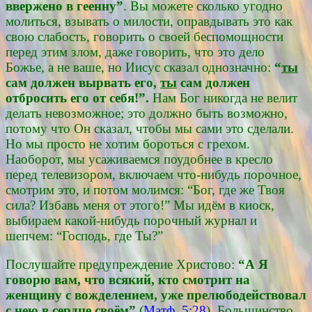
ввержено в геенну”
. Вы можете сколько угодно
молиться, взывать о милости, оправдывать это как
свою слабость, говорить о своей беспомощности
перед этим злом, даже говорить, что это дело
Божье, а не ваше, но Иисус сказал однозначно:
“
ты
сам должен вырвать его,
ты
сам должен
отбросить его от себя!”.
Нам Бог никогда не велит
делать невозможное; это должно быть возможно,
потому что Он сказал, чтобы мы сами это сделали.
Но мы просто не хотим бороться с грехом.
Наоборот, мы усаживаемся поудобнее в кресло
перед телевизором, включаем что-нибудь порочное,
смотрим это, и потом молимся: “Бог, где же Твоя
сила? Избавь меня от этого!” Мы идём в киоск,
выбираем какой-нибудь порочный журнал и
шепчем: “Господь, где Ты?”
Послушайте предупреждение Христово:
“А Я
говорю вам, что всякий, кто смотрит на
женщину с вожделением, уже прелюбодействовал
с нею в сердце своём”
(
Матф. 5:28
). Большинство