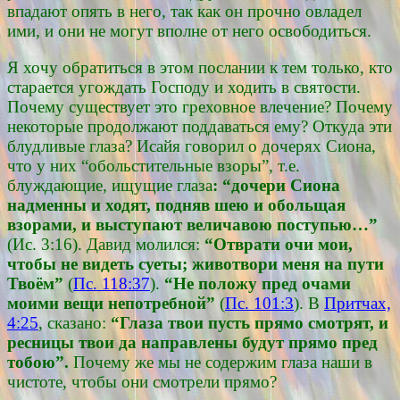
впадают опять в него, так как он прочно овладел
ими, и они не могут вполне от него освободиться.
Я хочу обратиться в этом послании к тем только, кто
старается угождать Господу и ходить в святости.
Почему существует это греховное влечение? Почему
некоторые продолжают поддаваться ему? Откуда эти
блудливые глаза? Исайя говорил о дочерях Сиона,
что у них “обольстительные взоры”, т.е.
блуждающие, ищущие глаза
: “дочери Сиона
надменны и ходят, подняв шею и обольщая
взорами, и выступают величавою поступью…”
(Ис. 3:16). Давид молился:
“Отврати очи мои,
чтобы не видеть суеты; животвори меня на пути
Твоём”
(
Пс. 118:37
).
“Не положу пред очами
моими вещи непотребной”
(
Пс. 101:3
). В
Притчах,
4:25
, сказано:
“Глаза твои пусть прямо смотрят, и
ресницы твои да направлены будут прямо пред
тобою”.
Почему же мы не содержим глаза наши в
чистоте, чтобы они смотрели прямо?