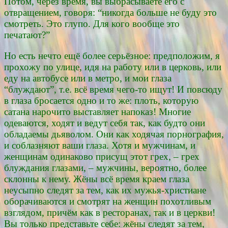
Потом, через время, вы выбрасываете его с
отвращением, говоря: “никогда больше не буду это
смотреть. Это глупо. Для кого вообще это
печатают?”
Но есть нечто ещё более серьёзное: предположим, я
прохожу по улице, идя на работу или в церковь, или
еду на автобусе или в метро, и мои глаза
“блуждают”, т.е. всё время чего-то ищут! И повсюду
в глаза бросается одно и то же: плоть, которую
сатана нарочито выставляет напоказ! Многие
одеваются, ходят и ведут себя так, как будто они
обладаемы дьяволом. Они как ходячая порнография,
и соблазняют ваши глаза. Хотя и мужчинам, и
женщинам одинаково присущ этот грех, – грех
блуждания глазами, – мужчины, вероятно, более
склонны к нему. Жёны всё время краем глаза
неусыпно следят за тем, как их мужья-христиане
оборачиваются и смотрят на женщин похотливым
взглядом, причём как в ресторанах, так и в церкви!
Вы только представьте себе: жёны следят за тем,