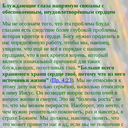
Блуждающие глаза напрямую связаны с
обеспокоенным, неудовлетворённым сердцем
Мы не осознаём того, что эта проблема блуда
глазами есть следствие более глубокой проблемы,
которая кроется в сердце. Богу нужно проделать в
нас определённую работу, чтобы мы, наконец,
увидели, что ещё не всё в порядке с нашими
сердцами, что в них кроется корень, который
является изначальной причиной для таких
блуждающих, похотливых глаз
. “Больше всего
хранимого храни сердце твоё, потому что из него
источники жизни”
(
Пр. 4:23
). Мы не относимся к
этому делу настолько серьёзно, насколько относится
к нему Иисус. Он возводит вопрос похоти очей в
вопрос жизни и смерти. Это не “болезнь роста”, не
то, что мы можем перерасти. Наоборот, это нечто, с
чем нужно решительно покончить, раз и навсегда, в
страхе Божием. Мы должны, наконец, понять, что
это может привести нас в ад, если мы не покончим с