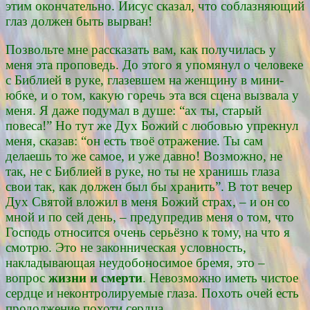
этим окончательно. Иисус сказал, что соблазняющий
глаз должен быть вырван!
Позвольте мне рассказать вам, как получилась у
меня эта проповедь. До этого я упомянул о человеке
с Библией в руке, глазевшем на женщину в мини-
юбке, и о том, какую горечь эта вся сцена вызвала у
меня. Я даже подумал в душе: “ах ты, старый
повеса!” Но тут же Дух Божий с любовью упрекнул
меня, сказав: “он есть твоё отражение. Ты сам
делаешь то же самое, и уже давно! Возможно, не
так, не с Библией в руке, но ты не хранишь глаза
свои так, как должен был бы хранить”. В тот вечер
Дух Святой вложил в меня Божий страх, – и он со
мной и по сей день, – предупредив меня о том, что
Господь относится очень серьёзно к тому, на что я
смотрю. Это не законническая условность,
накладывающая неудобоносимое бремя, это –
вопрос
жизни и смерти
. Невозможно иметь чистое
сердце и неконтролируемые глаза. Похоть очей есть
продолжение похоти сердца.