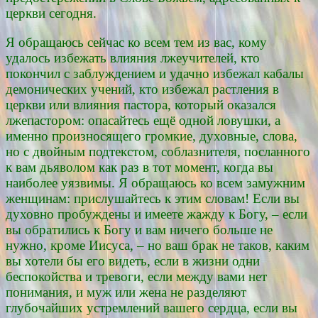
церкви сегодня.
Я обращаюсь сейчас ко всем тем из вас, кому
удалось избежать влияния лжеучителей, кто
покончил с заблуждением и удачно избежал кабалы
демонических учений, кто избежал растления в
церкви или влияния пастора, который оказался
лжепастором: опасайтесь ещё одной ловушки, а
именно произносящего громкие, духовные, слова,
но с двойным подтекстом, соблазнителя, посланного
к вам дьяволом как раз в тот момент, когда вы
наиболее уязвимы. Я обращаюсь ко всем замужним
женщинам: прислушайтесь к этим словам! Если вы
духовно пробуждены и имеете жажду к Богу, – если
вы обратились к Богу и вам ничего больше не
нужно, кроме Иисуса, – но ваш брак не таков, каким
вы хотели бы его видеть, если в жизни одни
беспокойства и тревоги, если между вами нет
понимания, и муж или жена не разделяют
глубочайших устремлений вашего сердца, если вы