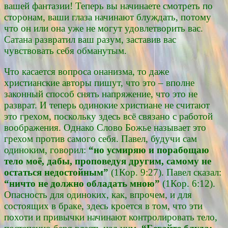
вашей фантазии! Теперь вы начинаете смотреть по
сторонам, ваши глаза начинают блуждать, потому
что он или она уже не могут удовлетворить вас.
Сатана развратил ваш разум, заставив вас
чувствовать себя обманутым.
Что касается вопроса онанизма, то даже
христианские авторы пишут, что это – вполне
законный способ снять напряжение, что это не
разврат. И теперь одинокие христиане не считают
это грехом, поскольку здесь всё связано с работой
воображения. Однако Слово Божье называет это
грехом против самого себя. Павел, будучи сам
одиноким, говорил:
“но усмиряю и порабощаю
тело моё, дабы, проповедуя другим, самому не
остаться недостойным”
(1Кор. 9:27). Павел сказал:
“ничто не должно обладать мною”
(1Кор. 6:12).
Опасность для одиноких, как, впрочем, и для
состоящих в браке, здесь кроется в том, что эти
похоти и привычки начинают контролировать тело,