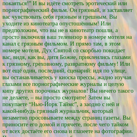
покаяться!” И вы идёте смотреть эротический или
порнографический фильм. Он грязный, и заставляет
вас чувствовать себя грязным и грешным. Вы
уходите из кинотеатра опустошённым! Или
предположим, что вы не в кинотеатр пошли, а
просто включили ваш телевизор в номере мотеля на
канал с грязным фильмом. И прямо там, в этом
номере мотеля, Дух Святой со скорбью покидает
вас, видя, как вы, дитя Божие, приклеились глазами
к грязному, греховному, развратному фильму! Или
вот ещё один, последний, сценарий: идя по улице,
вы останавливаетесь у киоска прессы, жадно изучая
глазами все порнографические журналы и целую
кипу других порочных журналов! Вы ничего такого
не делаете, – вы просто смотрите! Затем вы
покупаете “Нью-Йорк Таймс”, а заодно с ней и
какой-нибудь грязный журнальчик, который
незаметно просовываете между страниц газеты. Вы
приносите его домой и прячете, после чего тайком
от всех достаёте его снова и глазеете на фотографии.