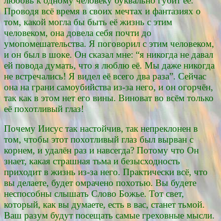
любовь к одному человеку буквально губит её.
Проводя всё время в своих мечтах и фантазиях о
том, какой могла бы быть её жизнь с этим
человеком, она довела себя почти до
умопомешательства. Я поговорил с этим человеком,
и он был в шоке. Он сказал мне: “я никогда не давал
ей повода думать, что я люблю её. Мы даже никогда
не встречались! Я видел её всего два раза”. Сейчас
она на грани самоубийства из-за него, и он огорчён,
так как в этом нет его вины. Виноват во всём только
её похотливый глаз!
Почему Иисус так настойчив, так непреклонен в
том, чтобы этот похотливый глаз был вырван с
корнем, и удалён раз и навсегда? Потому что Он
знает, какая страшная тьма и безысходность
приходит в жизнь из-за него. Практически всё, что
вы делаете, будет омрачено похотью. Вы будете
неспособны слышать Слово Божье. Тот свет,
который, как вы думаете, есть в вас, станет тьмой.
Ваш разум будут посещать самые греховные мысли.