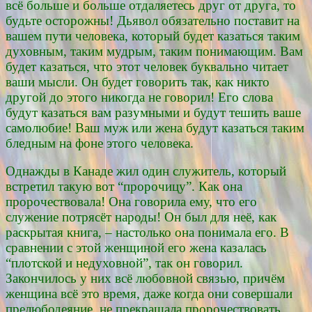
всё больше и больше отдаляетесь друг от друга, то
будьте осторожны! Дьявол обязательно поставит на
вашем пути человека, который будет казаться таким
духовным, таким мудрым, таким понимающим. Вам
будет казаться, что этот человек буквально читает
ваши мысли. Он будет говорить так, как никто
другой до этого никогда не говорил! Его слова
будут казаться вам разумными и будут тешить ваше
самолюбие! Ваш муж или жена будут казаться таким
бледным на фоне этого человека.
Однажды в Канаде жил один служитель, который
встретил такую вот “пророчицу”. Как она
пророчествовала! Она говорила ему, что его
служение потрясёт народы! Он был для неё, как
раскрытая книга, – настолько она понимала его. В
сравнении с этой женщиной его жена казалась
“плотской и недуховной”, так он говорил.
Закончилось у них всё любовной связью, причём
женщина всё это время, даже когда они совершали
прелюбодеяние, не прекращала пророчествовать,