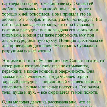
партнера по сцене, тоже кинозвезду. Однако её
любовь оказалась неразделённой, – он просто
хорошо к ней относился, а она приняла это за
любовь. У него, фактически, уже была подруга. Ею
настолько завладела страсть, что она буквально
потеряла рассудок: она досаждала его звонками и
письмами, и один раз даже подбросила ему под
дверь изуродованную куклу. Полиция арестовала её
для проведения дознания. Эта страсть буквально
разрушила всю её жизнь!
Это именно то, о чём говорит нам Слово: похоть, от
созерцания которой твой глаз не отрывается,
переходит, в конце концов, в одержимость. Она
завладевает человеком. Тогда человек теряет
здравый рассудок, – порядочный человек начинает
совершать глупые и опасные поступки. Его разум,
тело, душа и дух, – всё омрачается тьмой похоти.
Одна молодая девушка рассказала мне, что её