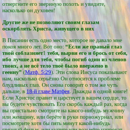
отвергните его звериную похоть и увидите,
насколько он духовен!
Другие же не позволяют своим глазам
оскорблять Христа, живущего в них
В Писании есть одно место, которое не давало мне
покоя много лет. Вот оно:
“Если же правый глаз
твой соблазняет
1
тебя, вырви его и брось от себя,
ибо лучше для тебя, чтобы погиб один из членов
твоих, а не всё тело твоё было ввержено в
геенну”
(
Матф. 5:29
). Эти слова Иисуса показывают
нам, насколько серьёзно Он относится к проблеме
блудливых глаз. Он снова говорит о том же чуть
дальше, в
18-й главе Матфея
. Дважды в одной книге!
Если Христос правит и царствует в вашем сердце, то
вы будете чувствовать Его скорбь каждый раз, когда
вы пристально смотрите на какого-нибудь мужчину
или женщину, или берёте в руки порножурнал, или
посмотрите хотя бы пять минут какой-нибудь
грязный фильм, или купите или возьмёте напрокат