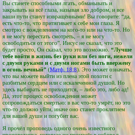
Вы станете способными лгать, обманывать и
закрывать на всё глаза, называя зло добром, и все
ваши пути станут извращёнными! Вы говорите: “да,
есть что-то, что притягивает к себе мои глаза. Я
смотрю с вожделением на кого-то или на что-то. Но
я не могу перестать смотреть, – я не могу
освободиться от этого”. Иисус не сказал, что это
будет просто, Он сказал, что это возможно.
“Лучше
тебе войти в жизнь без руки или без ноги, нежели
с двумя руками и с двумя ногами быть ввержену
в огонь вечный”
(
Матф. 18:8
). Это может означать,
что вы можете выйти из плена этой похоти с
разбитым сердцем или с искалеченной душой. Но
здесь выбирать не приходится, – либо это, либо ад!
Да, этот процесс освобождения может
сопровождаться смертью: в вас что-то умрёт, но это
что-то должно уйти, иначе оно станет проклятием
для вашей души и погубит вас.
Я прочёл проповедь одного очень известного
проповедника, которую он произнёс в соборе г.