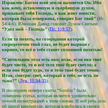
Израилев: Богом всей земли назовётся Он. Ибо
как жену, оставленную и скорбящую духом,
призывает тебя Господь, и как жену юности,
которая была отвержена, говорит Бог твой”
(Ис.
54:4-6). Юношам Давид говорит Духом Святым:
“Удел мой – Господь”
(
Пс. 118:57
).
Если та похоть, на созерцании которой
сосредоточен твой глаз, не будет вырван с
корнем, то всё в тебе станет сплошной похотью!
“Светильник тела есть око; итак, если око твоё
будет чисто, то и всё тело твоё будет светло; а
если оно будет худо, то и тело твоё будет темно.
Итак, смотри: свет, который в тебе, не есть ли
тьма?”
(
Лук. 11:34-35
).
В последнем номере газеты “Sunday” была
помещена статья, которая является удивительно
точной иллюстрацией к этим словам. В ней речь шла
об одной кинозвезде, которая влюбилась в своего