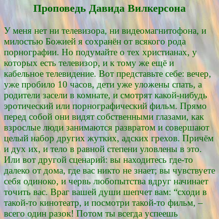
Проповедь Давида Вилкерсона
У меня нет ни телевизора, ни видеомагнитофона, и
милостью Божией я сохранён от всякого рода
порнографии. Но подумайте о тех христианах, у
которых есть телевизор, и к тому же ещё и
кабельное телевидение. Вот представьте себе: вечер,
уже пробило 10 часов, дети уже уложены спать, а
родители засели в комнате, и смотрят какой-нибудь
эротический или порнографический фильм. Прямо
перед собой они видят собственными глазами, как
взрослые люди занимаются развратом и совершают
целый набор других жутких, адских грехов. Причём
и дух их, и тело в равной степени уловлены в это.
Или вот другой сценарий: вы находитесь где-то
далеко от дома, где вас никто не знает; вы чувствуете
себя одиноко, и червь любопытства вдруг начинает
точить вас. Враг вашей души шепчет вам: “сходи в
такой-то кинотеатр, и посмотри такой-то фильм, –
всего один разок! Потом ты всегда успеешь