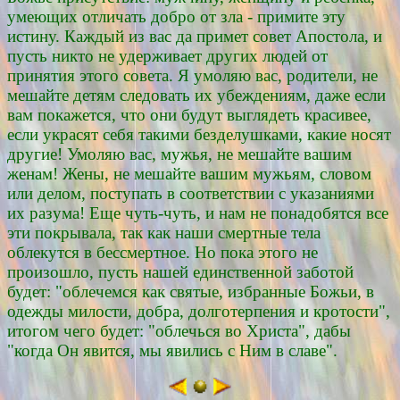
умеющих отличать добро от зла - примите эту
истину. Каждый из вас да примет совет Апостола, и
пусть никто не удерживает других людей от
принятия этого совета. Я умоляю вас, родители, не
мешайте детям следовать их убеждениям, даже если
вам покажется, что они будут выглядеть красивее,
если украсят себя такими безделушками, какие носят
другие! Умоляю вас, мужья, не мешайте вашим
женам! Жены, не мешайте вашим мужьям, словом
или делом, поступать в соответствии с указаниями
их разума! Еще чуть-чуть, и нам не понадобятся все
эти покрывала, так как наши смертные тела
облекутся в бессмертное. Но пока этого не
произошло, пусть нашей единственной заботой
будет: "облечемся как святые, избранные Божьи, в
одежды милости, добра, долготерпения и кротости",
итогом чего будет: "облечься во Христа", дабы
"когда Он явится, мы явились с Ним в славе".