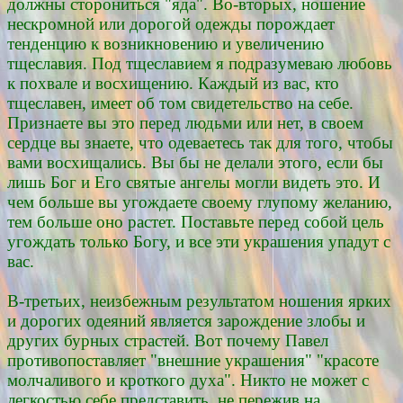
должны сторониться "яда". Во-вторых, ношение
нескромной или дорогой одежды порождает
тенденцию к возникновению и увеличению
тщеславия. Под тщеславием я подразумеваю любовь
к похвале и восхищению. Каждый из вас, кто
тщеславен, имеет об том свидетельство на себе.
Признаете вы это перед людьми или нет, в своем
сердце вы знаете, что одеваетесь так для того, чтобы
вами восхищались. Вы бы не делали этого, если бы
лишь Бог и Его святые ангелы могли видеть это. И
чем больше вы угождаете своему глупому желанию,
тем больше оно растет. Поставьте перед собой цель
угождать только Богу, и все эти украшения упадут с
вас.
В-третьих, неизбежным результатом ношения ярких
и дорогих одеяний является зарождение злобы и
других бурных страстей. Вот почему Павел
противопоставляет "внешние украшения" "красоте
молчаливого и кроткого духа". Никто не может с
легкостью себе представить, не пережив на