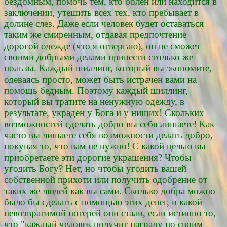
бездомным, помочь тем, кто болен или находится в
заключении, утешить всех тех, кто пребывает в
долине слез. Даже если человек будет оставаться
таким же смиренным, отдавая предпочтение
дорогой одежде (что я отвергаю), он не сможет
своими добрыми делами принести столько же
пользы. Каждый шиллинг, который вы экономите,
одеваясь просто, может быть истрачен вами на
помощь бедным. Поэтому каждый шиллинг,
который вы тратите на ненужную одежду, в
результате, украден у Бога и у нищих! Скольких
возможностей сделать добро вы себя лишаете! Как
часто вы лишаете себя возможности делать добро,
покупая то, что вам не нужно! С какой целью вы
приобретаете эти дорогие украшения? Чтобы
угодить Богу? Нет, но чтобы угодить вашей
собственной прихоти или получить одобрение от
таких же людей как вы сами. Сколько добра можно
было бы сделать с помощью этих денег, и какой
невозвратимой потерей они стали, если истинно то,
что "каждый человек получит награду по своим