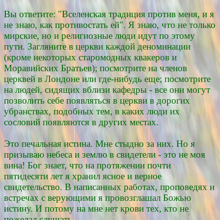
Вы ответите: "Вселенская традиция против меня, и я
не знаю, как противостать ей". Я знаю, что не только
мирские, но и религиозные люди идут по этому
пути. Загляните в церкви каждой деноминации
(кроме некоторых старомодных квакеров и
Моравийских Братьев); посмотрите на членов
церквей в Лондоне или где-нибудь еще; посмотрите
на людей, сидящих вблизи кафедры - все они могут
позволить себе появляться в церкви в дорогих
убранствах, подобных тем, в каких люди их
сословий появляются в других местах.
Это печальная истина. Мне стыдно за них. Но я
призываю небеса и землю в свидетели - это не моя
вина! Бог знает, что на протяжении почти
пятидесяти лет я хранил ясное и верное
свидетельство. В написанных работах, проповедях и
встречах с верующими я провозглашал Божью
истину. И потому на мне нет крови тех, кто не
пожелал слушать.