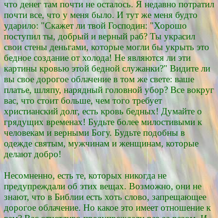
что денег там почти не осталось. Я недавно потратил
почти все, что у меня было. И тут же меня будто
ударило: "Скажет ли твой Господин: "Хорошо
поступил ты, добрый и верный раб? Ты украсил
свои стены деньгами, которые могли бы укрыть это
бедное создание от холода! Не являются ли эти
картины кровью этой бедной служанки?" Видите ли
вы свое дорогое облачение в том же свете: ваше
платье, шляпу, нарядный головной убор? Все вокруг
вас, что стоит больше, чем того требует
христианский долг, есть кровь бедных! Думайте о
грядущих временах! Будьте более милостивыми к
человекам и верными Богу. Будьте подобны в
одежде святым, мужчинам и женщинам, которые
делают добро!
Несомненно, есть те, которых никогда не
предупреждали об этих вещах. Возможно, они не
знают, что в Библии есть хоть слово, запрещающее
дорогое облачение. Но какое это имеет отношение к