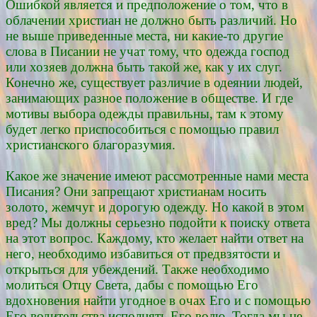
Ошибкой является и предположение о том, что в
облачении христиан не должно быть различий. Но
не выше приведенные места, ни какие-то другие
слова в Писании не учат тому, что одежда господ
или хозяев должна быть такой же, как у их слуг.
Конечно же, существует различие в одеянии людей,
занимающих разное положение в обществе. И где
мотивы выбора одежды правильны, там к этому
будет легко приспособиться с помощью правил
христианского благоразумия.
Какое же значение имеют рассмотренные нами места
Писания? Они запрещают христианам носить
золото, жемчуг и дорогую одежду. Но какой в этом
вред? Мы должны серьезно подойти к поиску ответа
на этот вопрос. Каждому, кто желает найти ответ на
него, необходимо избавиться от предвзятости и
открыться для убеждений. Также необходимо
молиться Отцу Света, дабы с помощью Его
вдохновения найти угодное в очах Его и с помощью
Его водительства исполнять Его волю. Тогда мы не