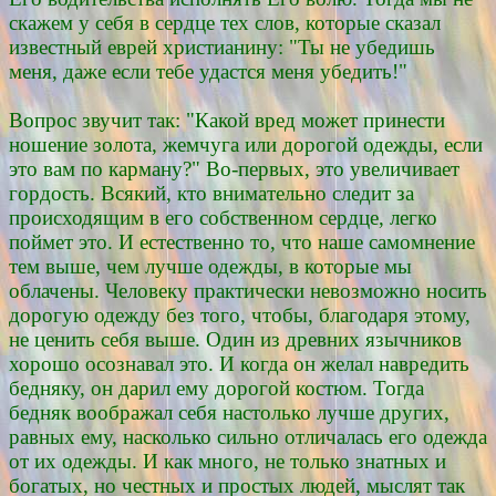
скажем у себя в сердце тех слов, которые сказал
известный еврей христианину: "Ты не убедишь
меня, даже если тебе удастся меня убедить!"
Вопрос звучит так: "Какой вред может принести
ношение золота, жемчуга или дорогой одежды, если
это вам по карману?" Во-первых, это увеличивает
гордость. Всякий, кто внимательно следит за
происходящим в его собственном сердце, легко
поймет это. И естественно то, что наше самомнение
тем выше, чем лучше одежды, в которые мы
облачены. Человеку практически невозможно носить
дорогую одежду без того, чтобы, благодаря этому,
не ценить себя выше. Один из древних язычников
хорошо осознавал это. И когда он желал навредить
бедняку, он дарил ему дорогой костюм. Тогда
бедняк воображал себя настолько лучше других,
равных ему, насколько сильно отличалась его одежда
от их одежды. И как много, не только знатных и
богатых, но честных и простых людей, мыслят так