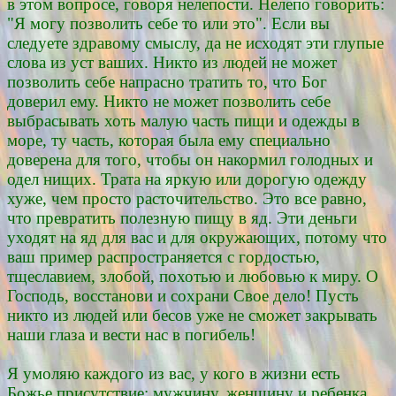
в этом вопросе, говоря нелепости. Нелепо говорить:
"Я могу позволить себе то или это". Если вы
следуете здравому смыслу, да не исходят эти глупые
слова из уст ваших. Никто из людей не может
позволить себе напрасно тратить то, что Бог
доверил ему. Никто не может позволить себе
выбрасывать хоть малую часть пищи и одежды в
море, ту часть, которая была ему специально
доверена для того, чтобы он накормил голодных и
одел нищих. Трата на яркую или дорогую одежду
хуже, чем просто расточительство. Это все равно,
что превратить полезную пищу в яд. Эти деньги
уходят на яд для вас и для окружающих, потому что
ваш пример распространяется с гордостью,
тщеславием, злобой, похотью и любовью к миру. О
Господь, восстанови и сохрани Свое дело! Пусть
никто из людей или бесов уже не сможет закрывать
наши глаза и вести нас в погибель!
Я умоляю каждого из вас, у кого в жизни есть
Божье присутствие: мужчину, женщину и ребенка,