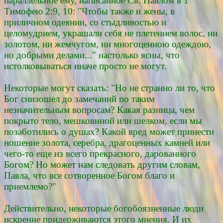
параллельное ему, написанное Св. Павлом в 1
Тимофею 2:9, 10: "Чтобы также и жены, в
приличном одеянии, со стыдливостью и
целомудрием, украшали себя не плетением волос, ни
золотом, ни жемчугом, ни многоценною одеждою,
но добрыми делами..." настолько ясны, что
истолковываться иначе просто не могут.
Некоторые могут сказать: "Но не странно ли то, что
Бог снизошел до замечаний по таким
незначительным вопросам? Какая разница, чем
покрыто тело, мешковиной или шелком, если мы
позаботились о душах? Какой вред может принести
ношение золота, серебра, драгоценных камней или
чего-то еще из всего прекрасного, дарованного
Богом? Но может нам следовать другим словам,
Павла, что все сотворенное Богом благо и
приемлемо?"
Действительно, некоторые богобоязненные люди
искренне придерживаются этого мнения. И их