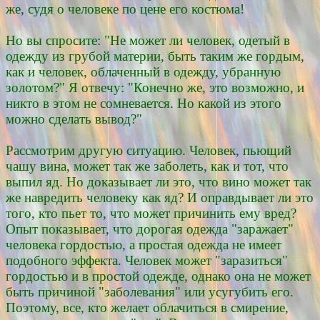
же, судя о человеке по цене его костюма!
Но вы спросите: "Не может ли человек, одетый в
одежду из грубой материи, быть таким же гордым,
как и человек, облаченный в одежду, убранную
золотом?" Я отвечу: "Конечно же, это возможно, и
никто в этом не сомневается. Но какой из этого
можно сделать вывод?"
Рассмотрим другую ситуацию. Человек, пьющий
чашу вина, может так же заболеть, как и тот, что
выпил яд. Но доказывает ли это, что вино может так
же навредить человеку как яд? И оправдывает ли это
того, кто пьет то, что может причинить ему вред?
Опыт показывает, что дорогая одежда "заражает"
человека гордостью, а простая одежда не имеет
подобного эффекта. Человек может "заразиться"
гордостью и в простой одежде, однако она не может
быть причиной "заболевания" или усугубить его.
Поэтому, все, кто желает облачиться в смирение,