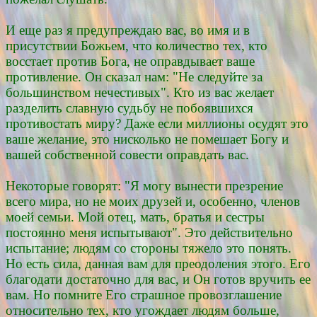
И еще раз я предупреждаю вас, во имя и в
присутствии Божьем, что количество тех, кто
восстает против Бога, не оправдывает ваше
противление. Он сказал нам: "Не следуйте за
большинством нечестивых". Кто из вас желает
разделить славную судьбу не побоявшихся
противостать миру? Даже если миллионы осудят это
ваше желание, это нисколько не помешает Богу и
вашей собственной совести оправдать вас.
Некоторые говорят: "Я могу вынести презрение
всего мира, но не моих друзей и, особенно, членов
моей семьи. Мой отец, мать, братья и сестры
постоянно меня испытывают". Это действительно
испытание; людям со стороны тяжело это понять.
Но есть сила, данная вам для преодоления этого. Его
благодати достаточно для вас, и Он готов вручить ее
вам. Но помните Его страшное провозглашение
относительно тех, кто угождает людям больше,