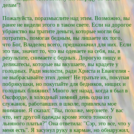
делам"!
Пожалуйста, поразмыслите над этим. Возможно, вы
ранее не видели этого в таком свете. Если на дорогое
убранство вы тратите деньги, которые могли бы
потратить, помогая бедным, вы лишаете их того,
что Бог, Владелец всего, предназначил для них. Если
это так, значит то, что вы одеваете на себя, вы, в
результате, снимаете с бедных. Дорогую пищу и
деликатесы, которые вы вкушаете, вы крадете у
голодных. Ради милости, ради Христа и Евангелия -
не выбрасывайте этих денег! Не тратьте их, покупая
побрякушки, но покупайте для бедняков, нищих и
голодных ближних! Много лет назад, когда я был в
Оксфорде, в холодный зимний день одна из
служанок, работавших в школе, привлекла мое
внимание. Я сказал: "Вы, похоже, мерзнете. У вас
что, нет другой одежды кроме этого тонкого
льняного платья?" Она ответила: "Сэр, это все, что у
меня есть". Я засунул руку в карман, но обнаружил,