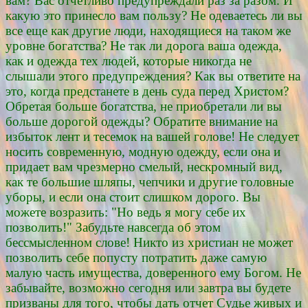
вам? Вас отчетливо предупреждали раз за разом. И
какую это принесло вам пользу? Не одеваетесь ли вы
все еще как другие люди, находящиеся на таком же
уровне богатства? Не так ли дорога ваша одежда,
как и одежда тех людей, которые никогда не
слышали этого предупреждения? Как вы ответите на
это, когда предстанете в день суда перед Христом?
Обретая больше богатства, не приобретали ли вы
больше дорогой одежды? Обратите внимание на
избыток лент и тесемок на вашей голове! Не следует
носить современную, модную одежду, если она и
придает вам чрезмерно смелый, нескромный вид,
как те большие шляпы, чепчики и другие головные
уборы, и если она стоит слишком дорого. Вы
можете возразить: "Но ведь я могу себе их
позволить!" Забудьте навсегда об этом
бессмысленном слове! Никто из христиан не может
позволить себе попусту потратить даже самую
малую часть имущества, доверенного ему Богом. Не
забывайте, возможно сегодня или завтра вы будете
призваны для того, чтобы дать отчет Судье живых и