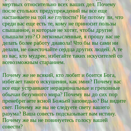
мертвых относительно всех ваших дел. Почему
после стольких предупреждений вы все еще
настаиваете на той же глупости? Не потому ли, что
среди вас еще есть те, кому не приносит пользы
слышанное, и которые не хотят, чтобы другие
слышали это? О легкомысленные, я прошу вас не
делать более работу диавола! Что бы вы сами ни
делали, не ожесточайте сердца других людей. А те
из вас, кто мудрее, избегайте таких искусителей со
всевозможным старанием.
Почему же не всякий, кто любит и боится Бога,
избегает такого искушения, как змия? Почему вас
все еще устраивают нерациональные и греховные
обычаи безумного мира? Почему вы до сих пор
пренебрегаете ясной Божьей заповедью? Вы видите
свет. Почему же вы не следуете свету вашего
разума? Ваша совесть подсказывает вам истину.
Почему же вы не повинуетесь голосу вашей
совести?